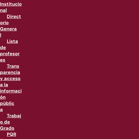
Institucio
nal
Direct
orio
Genera
l
Lista
de
profesor
es
Trans
parencia
y acceso
a la
informaci
ón
públic
a
Trabaj
o de
Grado
PQR