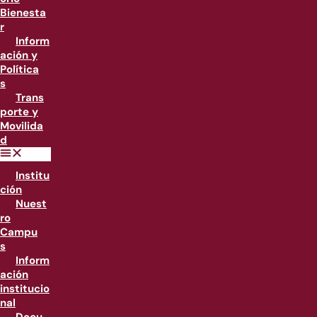
Bienesta
r
Inform
ación y
Política
s
Trans
porte y
Movilida
d
Institu
ción
Nuest
ro
Campu
s
Inform
ación
institucio
nal