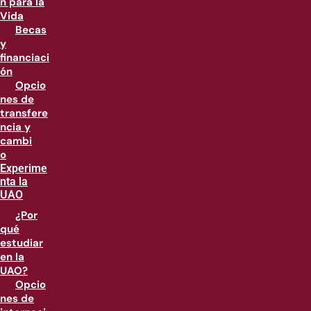
n para la
Vida
Becas
y
financiaci
ón
Opcio
nes de
transfere
ncia y
cambi
o
Experime
nta la
UAO
¿Por
qué
estudiar
en la
UAO?
Opcio
nes de