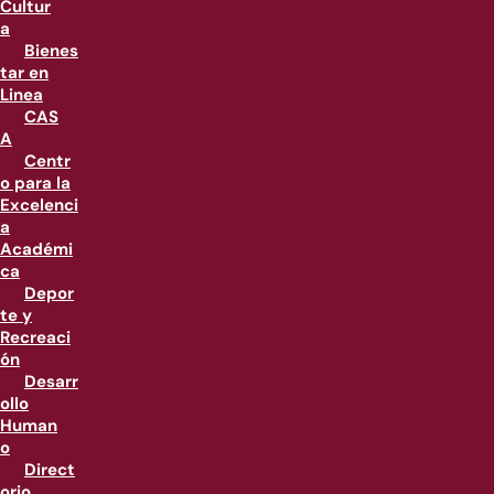
Cultur
a
Bienes
tar en
Linea
CAS
A
Centr
o para la
Excelenci
a
Académi
ca
Depor
te y
Recreaci
ón
Desarr
ollo
Human
o
Direct
orio