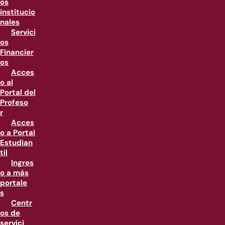
os
institucio
nales
Servici
os
Financier
os
Acces
o al
Portal del
Profeso
r
Acces
o a Portal
Estudian
til
Ingres
o a más
portale
s
Centr
os de
servici