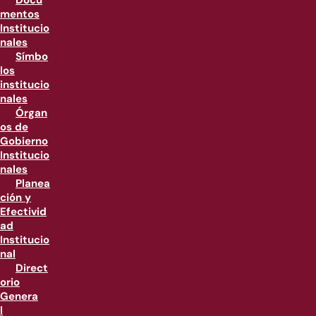
Docu
mentos
Institucio
nales
Símbo
los
institucio
nales
Órgan
os de
Gobierno
Institucio
nales
Planea
ción y
Efectivid
ad
Institucio
nal
Direct
orio
Genera
l