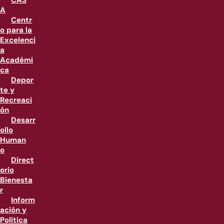
CAS
A
Centr
o para la
Excelenci
a
Académi
ca
Depor
te y
Recreaci
ón
Desarr
ollo
Human
o
Direct
orio
Bienesta
r
Inform
ación y
Política