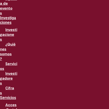
a de
evento
s
Investiga
ciones
Investi
gacione
s
¿Quié
nes
somos
?
Servici
os
Investi
gadore
s
Cifra
s
Servicios
Acces