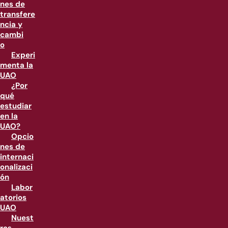
nes de
transfere
ncia y
cambi
o
Experi
menta la
UAO
¿Por
qué
estudiar
en la
UAO?
Opcio
nes de
internaci
onalizaci
ón
Labor
atorios
UAO
Nuest