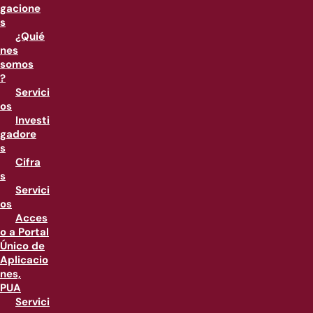
gacione
s
¿Quié
nes
somos
?
Servici
os
Investi
gadore
s
Cifra
s
Servici
os
Acces
o a Portal
Único de
Aplicacio
nes,
PUA
Servici