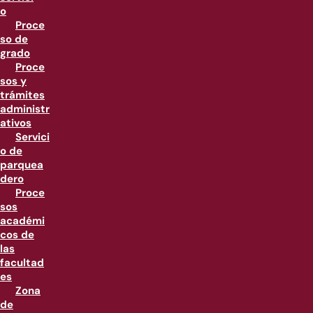
o
Proce
so de
grado
Proce
sos y
trámites
administr
ativos
Servici
o de
parquea
dero
Proce
sos
académi
cos de
las
facultad
es
Zona
de