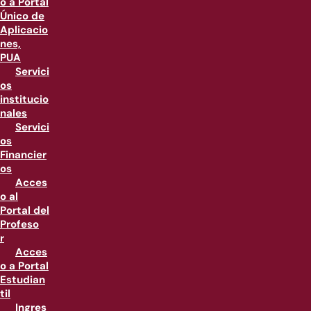
o a Portal
Único de
Aplicacio
nes,
PUA
Servici
os
institucio
nales
Servici
os
Financier
os
Acces
o al
Portal del
Profeso
r
Acces
o a Portal
Estudian
til
Ingres