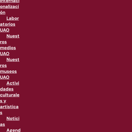
internaci
onalizaci
ón
Labor
atorios
UAO
Nuest
ros
medios
UAO
Nuest
ros
museos
UAO
Activi
dades
culturale
s y
artística
s
Notici
as
Agend