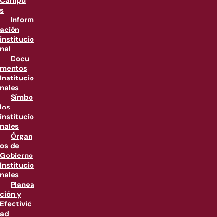
Campu
s
Inform
ación
institucio
nal
Docu
mentos
Institucio
nales
Símbo
los
institucio
nales
Órgan
os de
Gobierno
Institucio
nales
Planea
ción y
Efectivid
ad