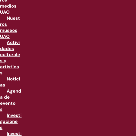
ros
medios
UAO
Nuest
ros
museos
UAO
Activi
dades
culturale
s y
artística
s
Notici
as
Agend
a de
evento
s
Investi
gacione
s
Investi