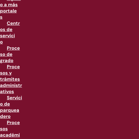
o a más
portale
s
Centr
os de
servici
o
Proce
so de
grado
Proce
sos y
trámites
administr
ativos
Servici
o de
parquea
dero
Proce
sos
académi