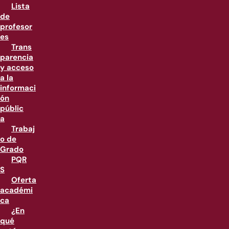
Lista
de
profesor
es
Trans
parencia
y acceso
a la
informaci
ón
públic
a
Trabaj
o de
Grado
PQR
S
Oferta
académi
ca
¿En
qué