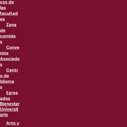
cos de
las
facultad
es
Zona
de
comida
s
Conve
nios
Asociado
s
Centr
o de
Idioma
s
Egres
ados
Bienestar
Universit
ario
Arte y