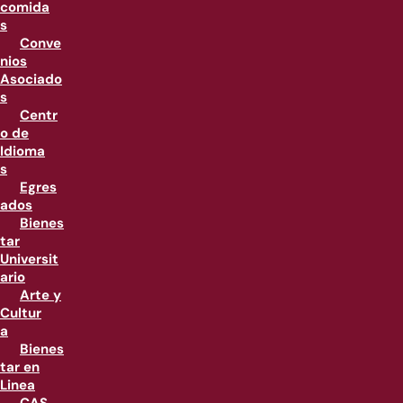
comida
s
Conve
nios
Asociado
s
Centr
o de
Idioma
s
Egres
ados
Bienes
tar
Universit
ario
Arte y
Cultur
a
Bienes
tar en
Linea