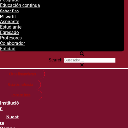
Educación continua
Saber Pro
Mi perfil
Aspirante
Estudiante
Egresado
Profesores
Colaborador
Entidad
Search
Citas financieras
Guía de matricula
Pago en línea
Institució
n
Nuest
ro