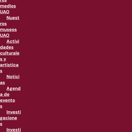
ros
medios
UAO
Nuest
ros
museos
UAO
Activi
dades
culturale
s y
artística
s
Notici
as
Agend
a de
evento
s
Investi
gacione
s
Investi