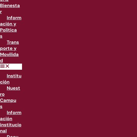
Bienesta
r
Inform
ación y
Política
s
Trans
porte y
Movilida
d
Institu
ción
Nuest
ro
Campu
s
Inform
ación
institucio
nal