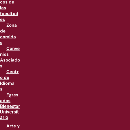
cos de
las
facultad
es
Zona
de
comida
s
Conve
nios
Asociado
s
Centr
o de
Idioma
s
Egres
ados
Bienestar
Universit
ario
Arte y