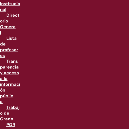
Institucio
nal
Direct
orio
Genera
l
Lista
de
profesor
es
Trans
parencia
y acceso
a la
informaci
ón
públic
a
Trabaj
o de
Grado
PQR