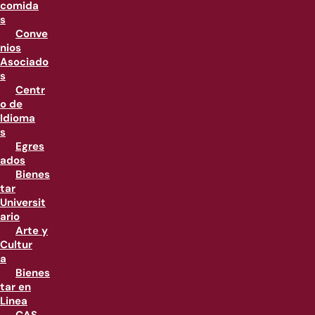
comida
s
Conve
nios
Asociado
s
Centr
o de
Idioma
s
Egres
ados
Bienes
tar
Universit
ario
Arte y
Cultur
a
Bienes
tar en
Linea