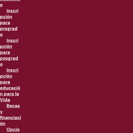
e
Inscri
pción
para
pregrad
o
Inscri
pción
para
posgrad
o
Inscri
pción
para
educació
n para la
Vida
Becas
y
financiaci
ón
Opcio