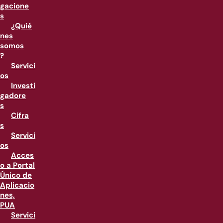
gacione
s
¿Quié
nes
somos
?
Servici
os
Investi
gadore
s
Cifra
s
Servici
os
Acces
o a Portal
Único de
Aplicacio
nes,
PUA
Servici