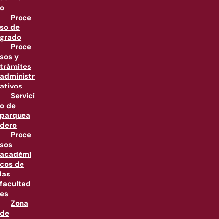
o
Proce
so de
grado
Proce
sos y
trámites
administr
ativos
Servici
o de
parquea
dero
Proce
sos
académi
cos de
las
facultad
es
Zona
de