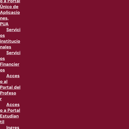
o a Portal
Único de
Aplicacio
nes,
PUA
Servici
os
institucio
nales
Servici
os
Financier
os
Acces
o al
Portal del
Profeso
r
Acces
o a Portal
Estudian
til
Ingres