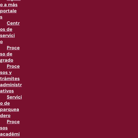
o a más
portale
s
Centr
os de
servici
o
Proce
so de
grado
Proce
sos y
trámites
administr
ativos
Servici
o de
parquea
dero
Proce
sos
académi