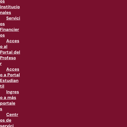
os
institucio
nales
Servici
os
Financier
os
Acces
o al
Portal del
Profeso
r
Acces
o a Portal
Estudian
til
Ingres
o a más
portale
s
Centr
os de
servici