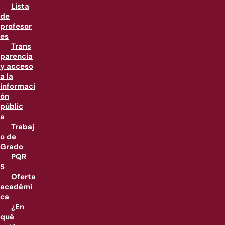
Lista
de
profesor
es
Trans
parencia
y acceso
a la
informaci
ón
públic
a
Trabaj
o de
Grado
PQR
S
Oferta
académi
ca
¿En
qué