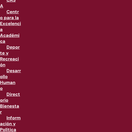
CAS
A
Centr
o para la
Excelenci
a
Académi
ca
Depor
te y
Recreaci
ón
Desarr
ollo
Human
o
Direct
orio
Bienesta
r
Inform
ación y
Política