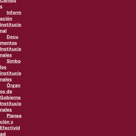
Campu
s
Inform
ación
institucio
nal
Docu
mentos
Institucio
nales
Símbo
los
institucio
nales
Órgan
os de
Gobierno
Institucio
nales
Planea
ción y
Efectivid
ad