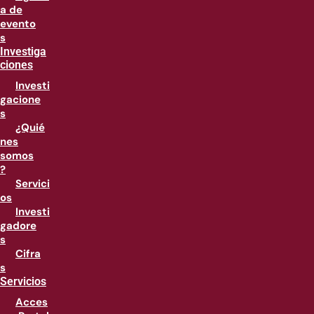
a de
evento
s
Investiga
ciones
Investi
gacione
s
¿Quié
nes
somos
?
Servici
os
Investi
gadore
s
Cifra
s
Servicios
Acces