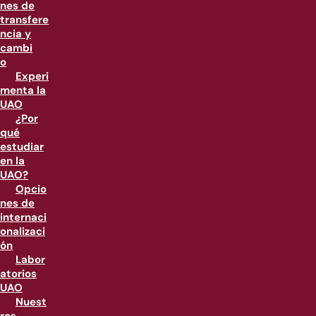
nes de
transfere
ncia y
cambi
o
Experi
menta la
UAO
¿Por
qué
estudiar
en la
UAO?
Opcio
nes de
internaci
onalizaci
ón
Labor
atorios
UAO
Nuest