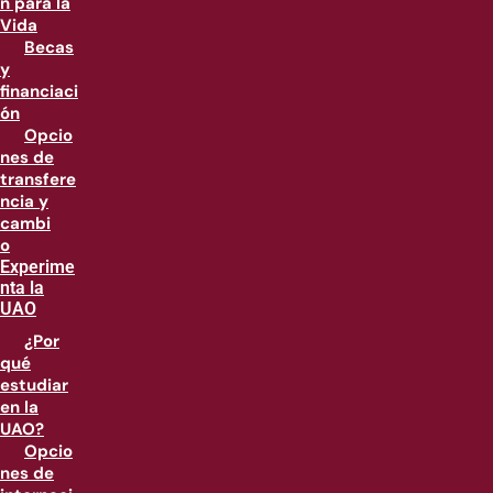
n para la
Vida
Becas
y
financiaci
ón
Opcio
nes de
transfere
ncia y
cambi
o
Experime
nta la
UAO
¿Por
qué
estudiar
en la
UAO?
Opcio
nes de