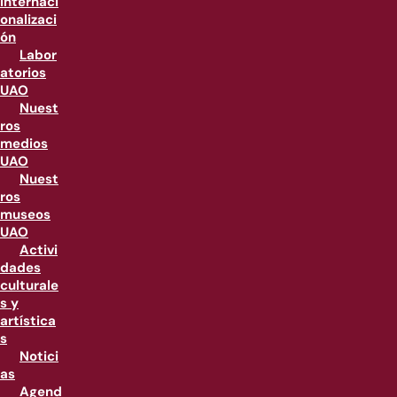
internaci
onalizaci
ón
Labor
atorios
UAO
Nuest
ros
medios
UAO
Nuest
ros
museos
UAO
Activi
dades
culturale
s y
artística
s
Notici
as
Agend