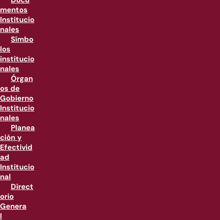
Docu
mentos
Institucio
nales
Símbo
los
institucio
nales
Órgan
os de
Gobierno
Institucio
nales
Planea
ción y
Efectivid
ad
Institucio
nal
Direct
orio
Genera
l