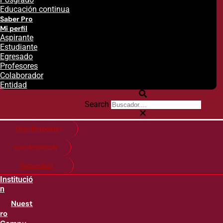
Educación continua
Saber Pro
Mi perfil
Aspirante
Estudiante
Egresado
Profesores
Colaborador
Entidad
Search
Citas financieras
Guía de matricula
Pago en línea
Institució
n
Nuest
ro