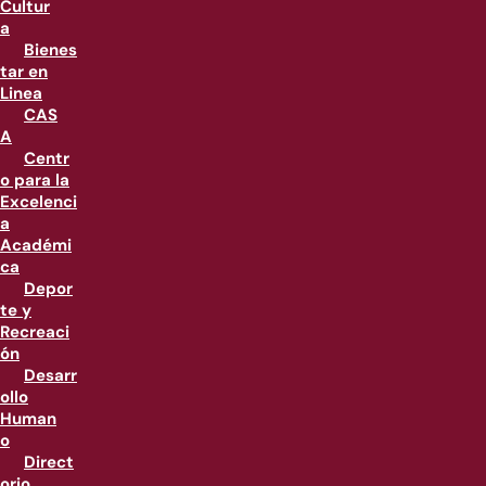
Cultur
a
Bienes
tar en
Linea
CAS
A
Centr
o para la
Excelenci
a
Académi
ca
Depor
te y
Recreaci
ón
Desarr
ollo
Human
o
Direct
orio