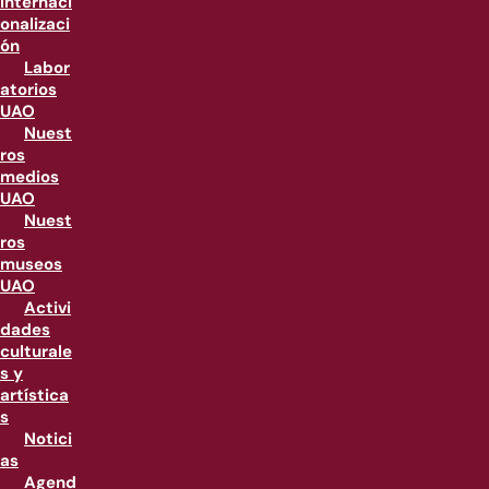
internaci
onalizaci
ón
Labor
atorios
UAO
Nuest
ros
medios
UAO
Nuest
ros
museos
UAO
Activi
dades
culturale
s y
artística
s
Notici
as
Agend