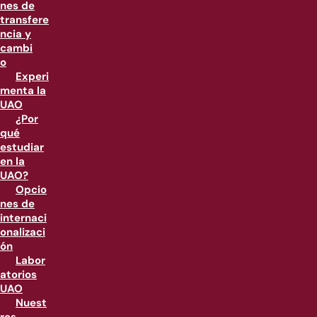
nes de
transfere
ncia y
cambi
o
Experi
menta la
UAO
¿Por
qué
estudiar
en la
UAO?
Opcio
nes de
internaci
onalizaci
ón
Labor
atorios
UAO
Nuest