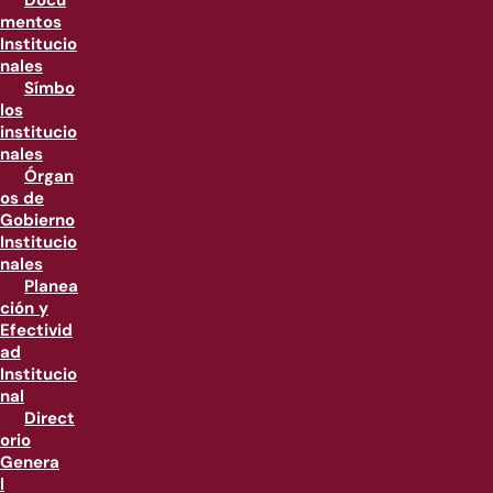
Docu
mentos
Institucio
nales
Símbo
los
institucio
nales
Órgan
os de
Gobierno
Institucio
nales
Planea
ción y
Efectivid
ad
Institucio
nal
Direct
orio
Genera
l