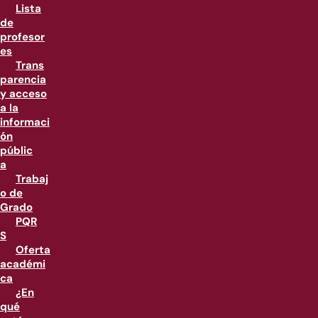
Lista
de
profesor
es
Trans
parencia
y acceso
a la
informaci
ón
públic
a
Trabaj
o de
Grado
PQR
S
Oferta
académi
ca
¿En
qué