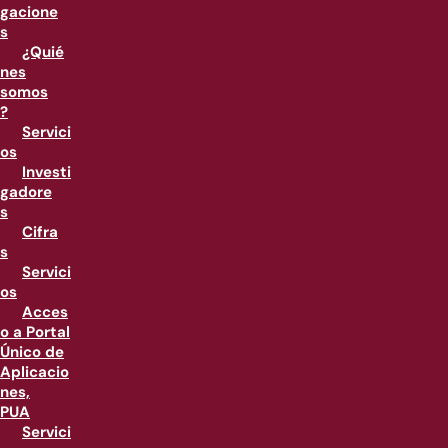
gacione
s
¿Quié
nes
somos
?
Servici
os
Investi
gadore
s
Cifra
s
Servici
os
Acces
o a Portal
Único de
Aplicacio
nes,
PUA
Servici