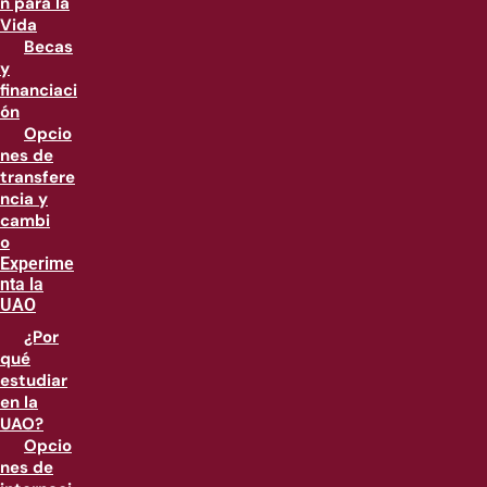
n para la
Vida
Becas
y
financiaci
ón
Opcio
nes de
transfere
ncia y
cambi
o
Experime
nta la
UAO
¿Por
qué
estudiar
en la
UAO?
Opcio
nes de