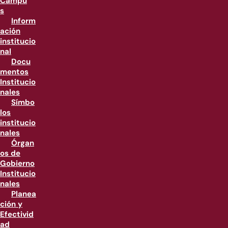
Campu
s
Inform
ación
institucio
nal
Docu
mentos
Institucio
nales
Símbo
los
institucio
nales
Órgan
os de
Gobierno
Institucio
nales
Planea
ción y
Efectivid
ad