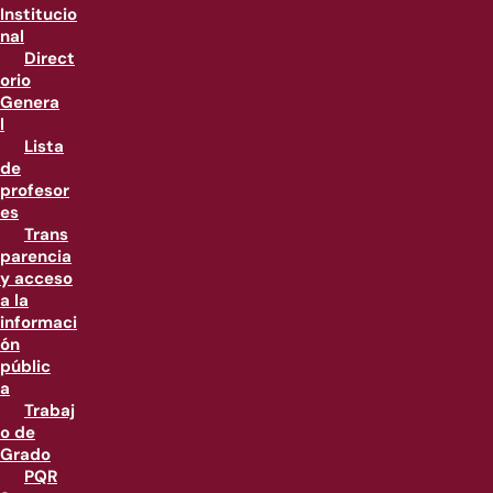
Institucio
nal
Direct
orio
Genera
l
Lista
de
profesor
es
Trans
parencia
y acceso
a la
informaci
ón
públic
a
Trabaj
o de
Grado
PQR