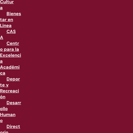
Cultur
a
Bienes
tar en
Linea
CAS
A
Centr
o para la
Excelenci
a
Académi
ca
Depor
te y
Recreaci
ón
Desarr
ollo
Human
o
Direct
orio