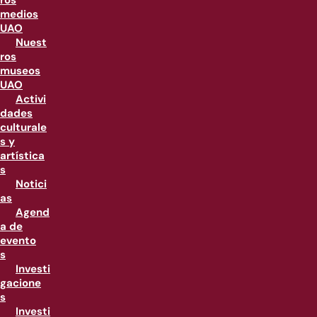
ros
medios
UAO
Nuest
ros
museos
UAO
Activi
dades
culturale
s y
artística
s
Notici
as
Agend
a de
evento
s
Investi
gacione
s
Investi