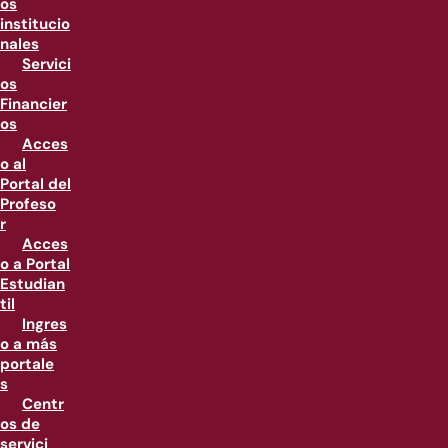
os
institucio
nales
Servici
os
Financier
os
Acces
o al
Portal del
Profeso
r
Acces
o a Portal
Estudian
til
Ingres
o a más
portale
s
Centr
os de
servici