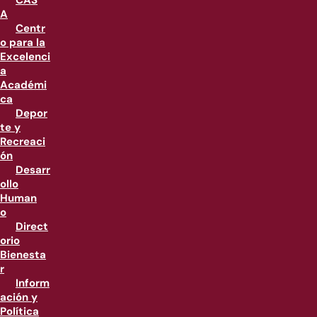
CAS
A
Centr
o para la
Excelenci
a
Académi
ca
Depor
te y
Recreaci
ón
Desarr
ollo
Human
o
Direct
orio
Bienesta
r
Inform
ación y
Política