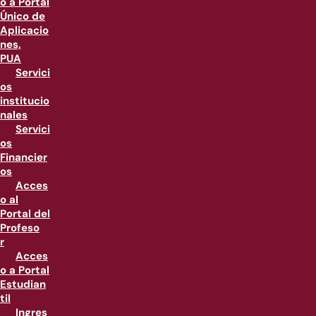
o a Portal
Único de
Aplicacio
nes,
PUA
Servici
os
institucio
nales
Servici
os
Financier
os
Acces
o al
Portal del
Profeso
r
Acces
o a Portal
Estudian
til
Ingres