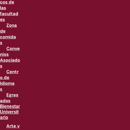
cos de
las
facultad
es
Zona
de
comida
s
Conve
nios
Asociado
s
Centr
o de
Idioma
s
Egres
ados
Bienestar
Universit
ario
Arte y