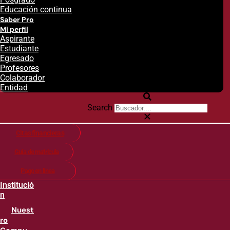
Educación continua
Saber Pro
Mi perfil
Aspirante
Estudiante
Egresado
Profesores
Colaborador
Entidad
Search
Citas financieras
Guía de matricula
Pago en línea
Institució
n
Nuest
ro