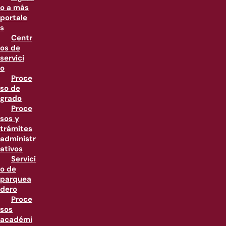
o a más
portale
s
Centr
os de
servici
o
Proce
so de
grado
Proce
sos y
trámites
administr
ativos
Servici
o de
parquea
dero
Proce
sos
académi