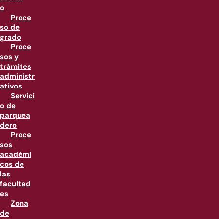
o
Proce
so de
grado
Proce
sos y
trámites
administr
ativos
Servici
o de
parquea
dero
Proce
sos
académi
cos de
las
facultad
es
Zona
de