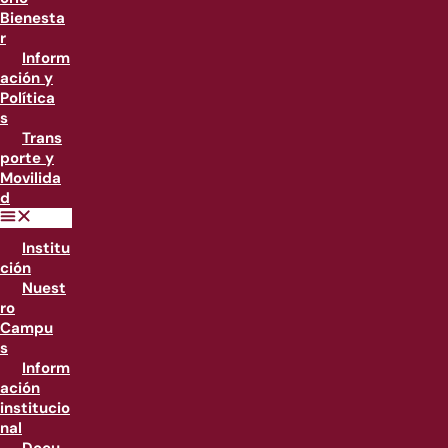
Bienesta
r
Inform
ación y
Política
s
Trans
porte y
Movilida
d
Institu
ción
Nuest
ro
Campu
s
Inform
ación
institucio
nal