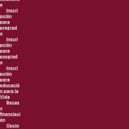
e
Inscri
pción
para
pregrad
o
Inscri
pción
para
posgrad
o
Inscri
pción
para
educació
n para la
Vida
Becas
y
financiaci
ón
Opcio