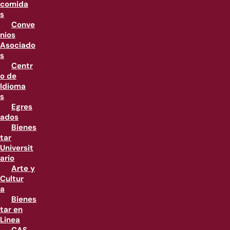
comida
s
Conve
nios
Asociado
s
Centr
o de
Idioma
s
Egres
ados
Bienes
tar
Universit
ario
Arte y
Cultur
a
Bienes
tar en
Linea