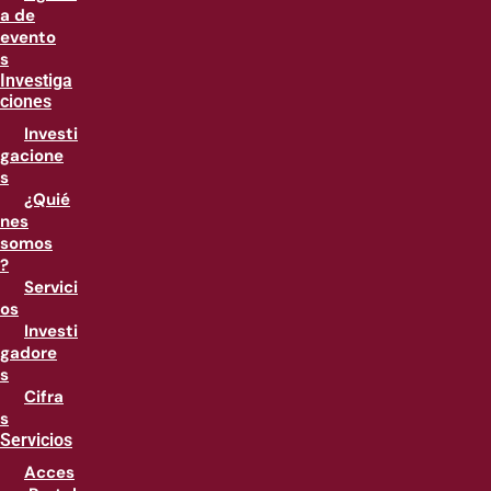
a de
evento
s
Investiga
ciones
Investi
gacione
s
¿Quié
nes
somos
?
Servici
os
Investi
gadore
s
Cifra
s
Servicios
Acces