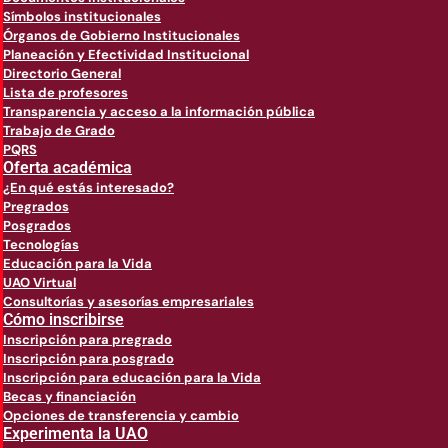
Símbolos institucionales
Órganos de Gobierno Institucionales
Planeación y Efectividad Institucional
Directorio General
Lista de profesores
Transparencia y acceso a la información pública
Trabajo de Grado
PQRS
Oferta académica
¿En qué estás interesado?
Pregrados
Posgrados
Tecnologías
Educación para la Vida
UAO Virtual
Consultorías y asesorías empresariales
Cómo inscribirse
Inscripción para pregrado
Inscripción para posgrado
Inscripción para educación para la Vida
Becas y financiación
Opciones de transferencia y cambio
Experimenta la UAO