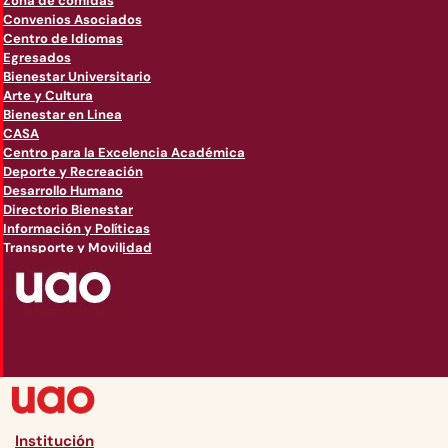
Zona de comidas
Convenios Asociados
Centro de Idiomas
Egresados
Bienestar Universitario
Arte y Cultura
Bienestar en Linea
CASA
Centro para la Excelencia Académica
Deporte y Recreación
Desarrollo Humano
Directorio Bienestar
Información y Políticas
Transporte y Movilidad
Institución