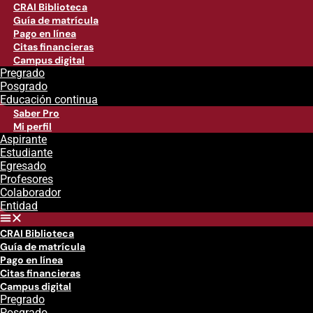
CRAI Biblioteca
Guía de matrícula
Pago en línea
Citas financieras
Campus digital
Pregrado
Posgrado
Educación continua
Saber Pro
Mi perfil
Aspirante
Estudiante
Egresado
Profesores
Colaborador
Entidad
CRAI Biblioteca
Guía de matrícula
Pago en línea
Citas financieras
Campus digital
Pregrado
Posgrado