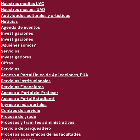
Nuestros medios UAO
Nuestros museos UAO
Actividades culturales y artísticas
Noticias
Agenda de eventos
Investigaciones
Investigaciones
¿Quiénes somos?
Servicios
Investigadores
Cifras
Servicios
Acceso a Portal Único de Aplicaciones, PUA
Servicios institucionales
Servicios Financieros
Acceso al Portal del Profesor
Acceso a Portal Estudiantil
Ingreso a más portales
Centros de servicio
Proceso de grado
Procesos y trámites administrativos
Servicio de parqueadero
Procesos académicos de las facultades