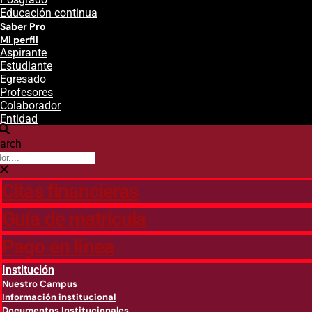
Educación continua
Saber Pro
Mi perfil
Aspirante
Estudiante
Egresado
Profesores
Colaborador
Entidad
arch
Citas financieras
Guía de matricula
Pago en línea
Institución
Nuestro Campus
Información institucional
Documentos Institucionales