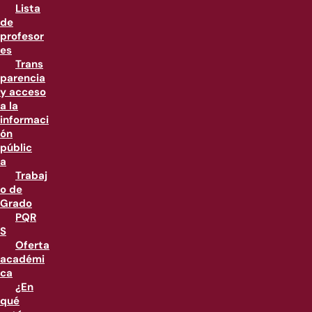
Lista
de
profesor
es
Trans
parencia
y acceso
a la
informaci
ón
públic
a
Trabaj
o de
Grado
PQR
S
Oferta
académi
ca
¿En
qué