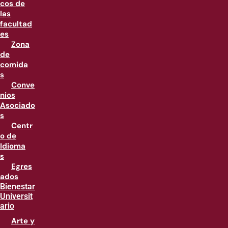
cos de
las
facultad
es
Zona
de
comida
s
Conve
nios
Asociado
s
Centr
o de
Idioma
s
Egres
ados
Bienestar
Universit
ario
Arte y