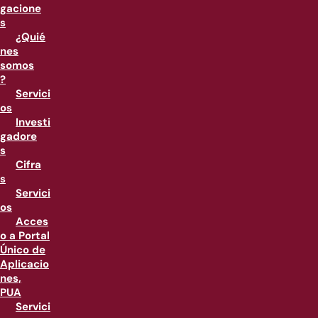
gacione
s
¿Quié
nes
somos
?
Servici
os
Investi
gadore
s
Cifra
s
Servici
os
Acces
o a Portal
Único de
Aplicacio
nes,
PUA
Servici