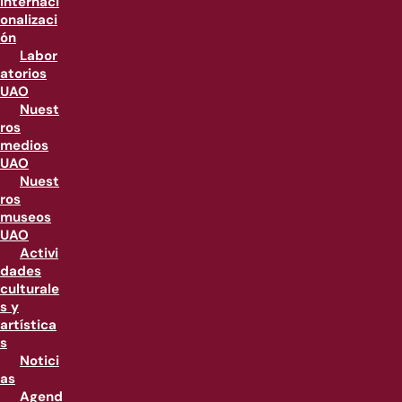
internaci
onalizaci
ón
Labor
atorios
UAO
Nuest
ros
medios
UAO
Nuest
ros
museos
UAO
Activi
dades
culturale
s y
artística
s
Notici
as
Agend