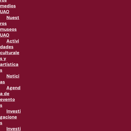
ros
medios
UAO
Nuest
ros
museos
UAO
Activi
dades
culturale
s y
artística
s
Notici
as
Agend
a de
evento
s
Investi
gacione
s
Investi