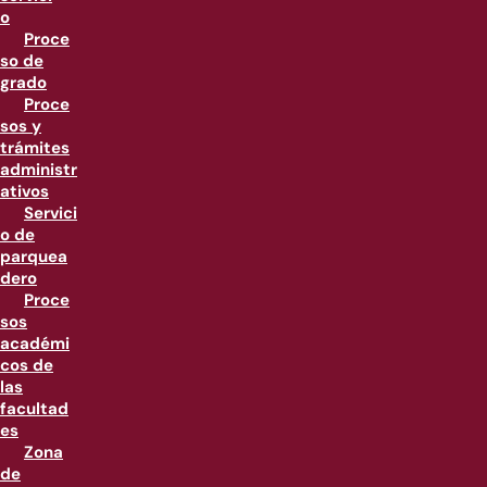
o
Proce
so de
grado
Proce
sos y
trámites
administr
ativos
Servici
o de
parquea
dero
Proce
sos
académi
cos de
las
facultad
es
Zona
de