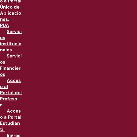
o a Portal
Único de
Aplicacio
nes,
PUA
Servici
os
institucio
nales
Servici
os
Financier
os
Acces
o al
Portal del
Profeso
r
Acces
o a Portal
Estudian
til
Ingres