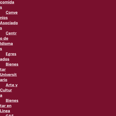
comida
s
Conve
nios
Asociado
s
Centr
o de
Idioma
s
Egres
ados
Bienes
tar
Universit
ario
Arte y
Cultur
a
Bienes
tar en
Linea