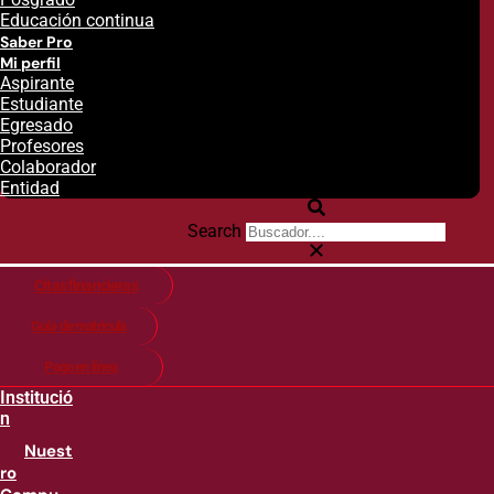
Educación continua
Saber Pro
Mi perfil
Aspirante
Estudiante
Egresado
Profesores
Colaborador
Entidad
Search
Citas financieras
Guía de matricula
Pago en línea
Institució
n
Nuest
ro