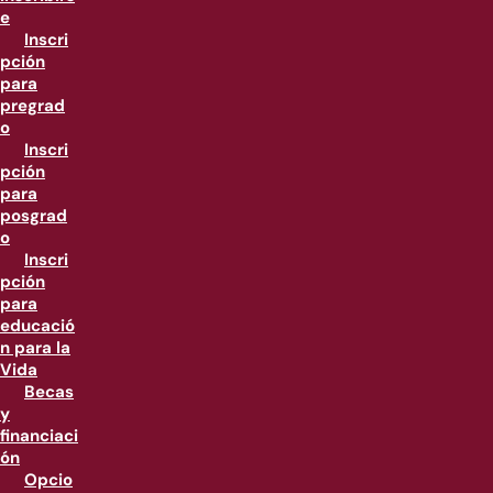
e
Inscri
pción
para
pregrad
o
Inscri
pción
para
posgrad
o
Inscri
pción
para
educació
n para la
Vida
Becas
y
financiaci
ón
Opcio