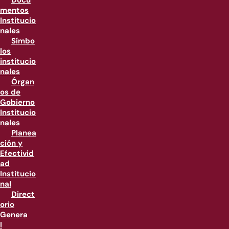
Docu
mentos
Institucio
nales
Símbo
los
institucio
nales
Órgan
os de
Gobierno
Institucio
nales
Planea
ción y
Efectivid
ad
Institucio
nal
Direct
orio
Genera
l