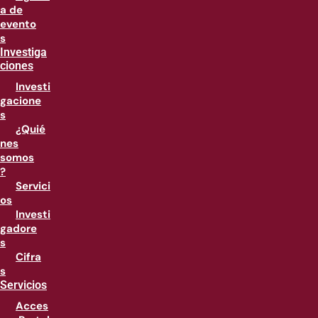
a de
evento
s
Investiga
ciones
Investi
gacione
s
¿Quié
nes
somos
?
Servici
os
Investi
gadore
s
Cifra
s
Servicios
Acces