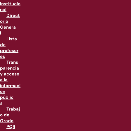
Institucio
nal
Direct
orio
Genera
l
Lista
de
profesor
es
Trans
parencia
y acceso
a la
informaci
ón
públic
a
Trabaj
o de
Grado
PQR