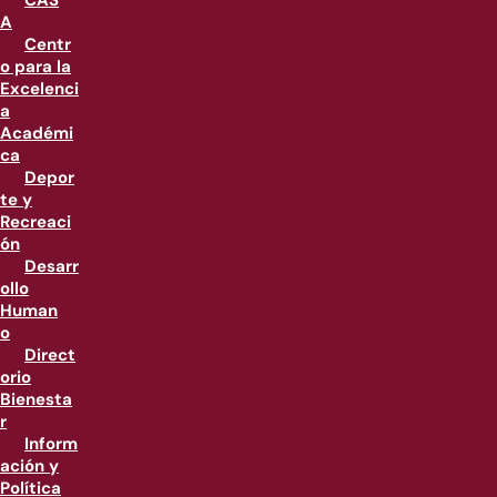
CAS
A
Centr
o para la
Excelenci
a
Académi
ca
Depor
te y
Recreaci
ón
Desarr
ollo
Human
o
Direct
orio
Bienesta
r
Inform
ación y
Política