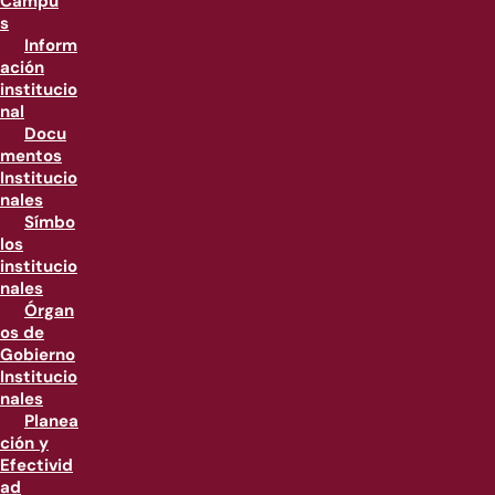
Campu
s
Inform
ación
institucio
nal
Docu
mentos
Institucio
nales
Símbo
los
institucio
nales
Órgan
os de
Gobierno
Institucio
nales
Planea
ción y
Efectivid
ad