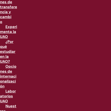
nes de
transfere
ncia y
cambi
o
Experi
menta la
UAO
¿Por
qué
estudiar
en la
UAO?
Opcio
nes de
internaci
onalizaci
ón
Labor
atorios
UAO
Nuest