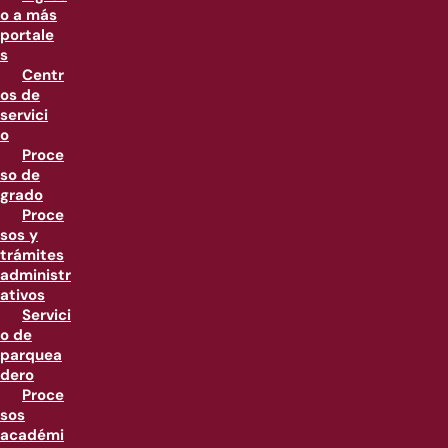
o a más
portale
s
Centr
os de
servici
o
Proce
so de
grado
Proce
sos y
trámites
administr
ativos
Servici
o de
parquea
dero
Proce
sos
académi