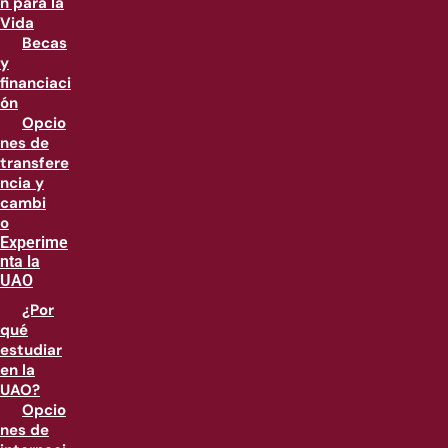
n para la
Vida
Becas
y
financiaci
ón
Opcio
nes de
transfere
ncia y
cambi
o
Experime
nta la
UAO
¿Por
qué
estudiar
en la
UAO?
Opcio
nes de