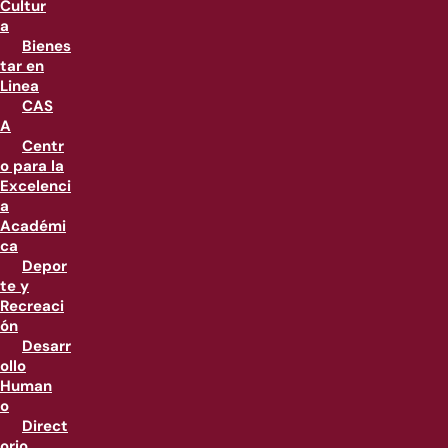
Cultur
a
Bienes
tar en
Linea
CAS
A
Centr
o para la
Excelenci
a
Académi
ca
Depor
te y
Recreaci
ón
Desarr
ollo
Human
o
Direct
orio