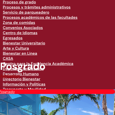
Proceso de grado
Procesos y trámites administrativos
Servicio de parqueadero
Procesos académicos de las facultades
Zona de comidas
Convenios Asociados
Centro de Idiomas
Egresados
Bienestar Universitario
Arte y Cultura
Bienestar en Linea
CASA
Posgrado
Centro para la Excelencia Académica
Deporte y Recreación
Desarrollo Humano
Admisiones
Directorio Bienestar
Información y Políticas
Transporte y Movilidad
Posgrado