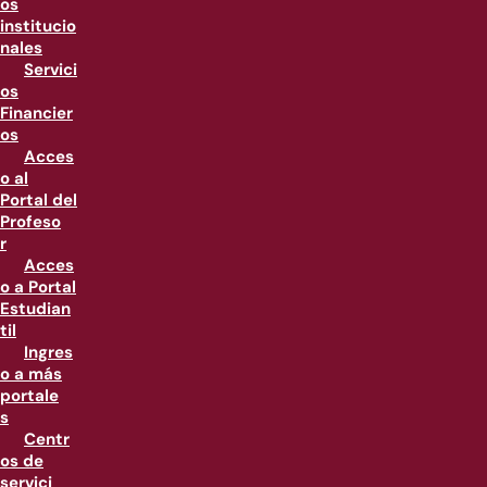
os
institucio
nales
Servici
os
Financier
os
Acces
o al
Portal del
Profeso
r
Acces
o a Portal
Estudian
til
Ingres
o a más
portale
s
Centr
os de
servici