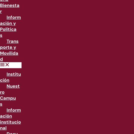
Bienesta
r
Inform
ación y
Política
s
Trans
porte y
Movilida
d
Institu
ción
Nuest
ro
Campu
s
Inform
ación
institucio
nal