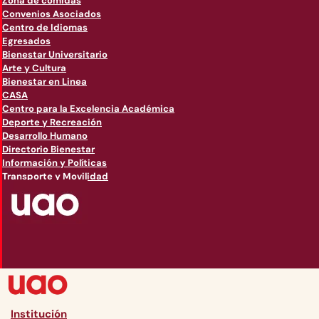
Zona de comidas
Convenios Asociados
Centro de Idiomas
Egresados
Bienestar Universitario
Arte y Cultura
Bienestar en Linea
CASA
Centro para la Excelencia Académica
Deporte y Recreación
Desarrollo Humano
Directorio Bienestar
Información y Políticas
Transporte y Movilidad
Institución