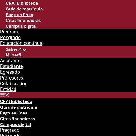
CRAI Biblioteca
Guía de matrícula
Pago en línea
Citas financieras
Campus digital
Pregrado
Posgrado
Educación continua
Saber Pro
Mi perfil
Aspirante
Estudiante
Egresado
Profesores
Colaborador
Entidad
CRAI Biblioteca
Guía de matrícula
Pago en línea
Citas financieras
Campus digital
Pregrado
Posgrado