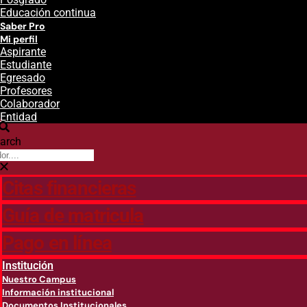
Educación continua
Saber Pro
Mi perfil
Aspirante
Estudiante
Egresado
Profesores
Colaborador
Entidad
arch
Citas financieras
Guía de matricula
Pago en línea
Institución
Nuestro Campus
Información institucional
Documentos Institucionales