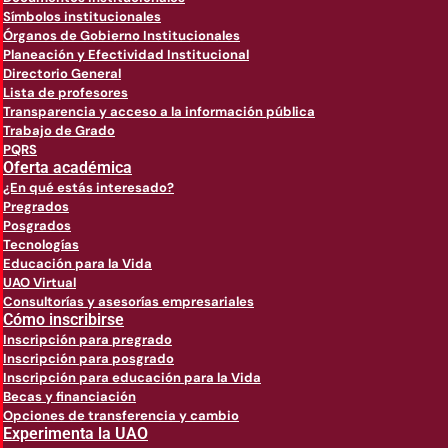
Símbolos institucionales
Órganos de Gobierno Institucionales
Planeación y Efectividad Institucional
Directorio General
Lista de profesores
Transparencia y acceso a la información pública
Trabajo de Grado
PQRS
Oferta académica
¿En qué estás interesado?
Pregrados
Posgrados
Tecnologías
Educación para la Vida
UAO Virtual
Consultorías y asesorías empresariales
Cómo inscribirse
Inscripción para pregrado
Inscripción para posgrado
Inscripción para educación para la Vida
Becas y financiación
Opciones de transferencia y cambio
Experimenta la UAO