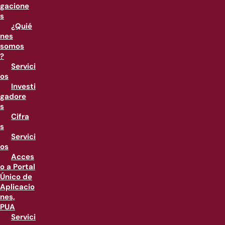
gacione
s
¿Quié
nes
somos
?
Servici
os
Investi
gadore
s
Cifra
s
Servici
os
Acces
o a Portal
Único de
Aplicacio
nes,
PUA
Servici