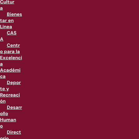
Cultur
a
Bienes
tar en
Linea
CAS
A
Centr
o para la
Excelenci
a
Académi
ca
Depor
te y
Recreaci
ón
Desarr
ollo
Human
o
Direct
orio