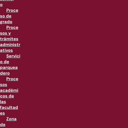
o
Proce
so de
grado
Proce
sos y
trámites
administr
ativos
Servici
o de
parquea
dero
Proce
sos
académi
cos de
las
facultad
es
Zona
de