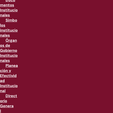
Docu
mentos
Institucio
nales
Símbo
los
institucio
nales
Órgan
os de
Gobierno
Institucio
nales
Planea
ción y
Efectivid
ad
Institucio
nal
Direct
orio
Genera
l