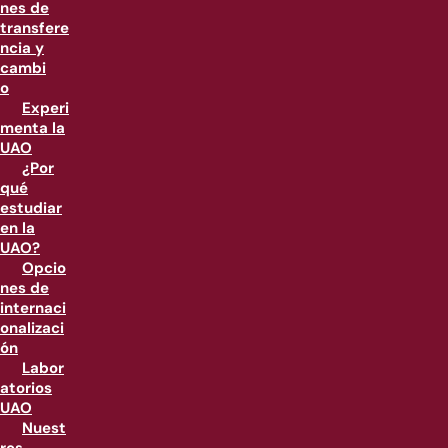
nes de
transfere
ncia y
cambi
o
Experi
menta la
UAO
¿Por
qué
estudiar
en la
UAO?
Opcio
nes de
internaci
onalizaci
ón
Labor
atorios
UAO
Nuest