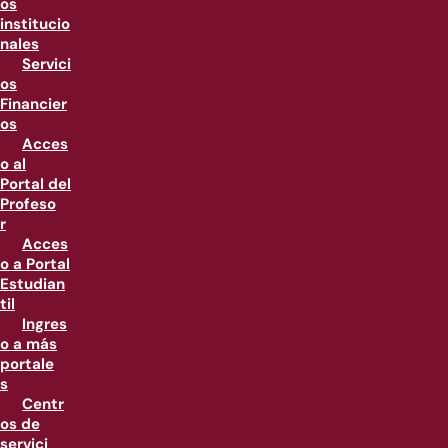
os
institucio
nales
Servici
os
Financier
os
Acces
o al
Portal del
Profeso
r
Acces
o a Portal
Estudian
til
Ingres
o a más
portale
s
Centr
os de
servici