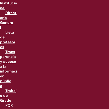
Institucio
nal
Direct
orio
Genera
l
Lista
de
profesor
es
Trans
parencia
y acceso
a la
informaci
ón
públic
a
Trabaj
o de
Grado
PQR