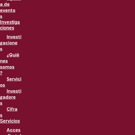
a de
evento
s
Investiga
ciones
Investi
gacione
s
¿Quié
nes
somos
?
Servici
os
Investi
gadore
s
Cifra
s
Servicios
Acces