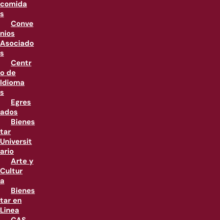
comida
s
Conve
nios
Asociado
s
Centr
o de
Idioma
s
Egres
ados
Bienes
tar
Universit
ario
Arte y
Cultur
a
Bienes
tar en
Linea