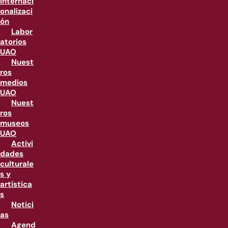
internaci
onalizaci
ón
Labor
atorios
UAO
Nuest
ros
medios
UAO
Nuest
ros
museos
UAO
Activi
dades
culturale
s y
artística
s
Notici
as
Agend