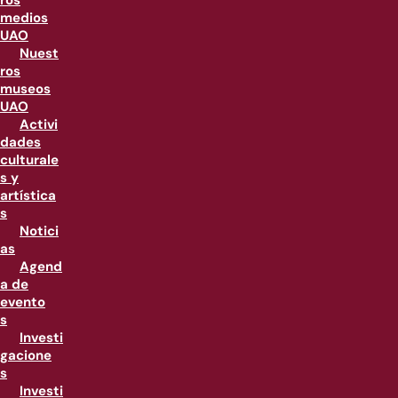
ros
medios
UAO
Nuest
ros
museos
UAO
Activi
dades
culturale
s y
artística
s
Notici
as
Agend
a de
evento
s
Investi
gacione
s
Investi