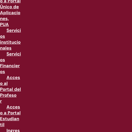
o a Portal
Único de
Aplicacio
nes,
PUA
Servici
os
institucio
nales
Servici
os
Financier
os
Acces
o al
Portal del
Profeso
r
Acces
o a Portal
Estudian
til
Ingres