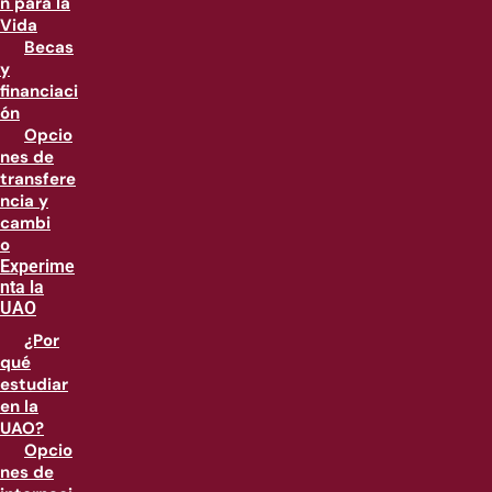
n para la
Vida
Becas
y
financiaci
ón
Opcio
nes de
transfere
ncia y
cambi
o
Experime
nta la
UAO
¿Por
qué
estudiar
en la
UAO?
Opcio
nes de