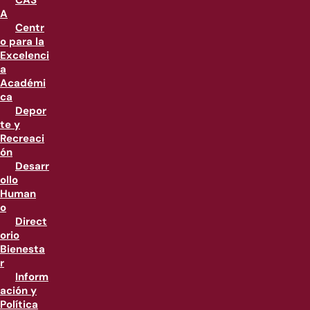
CAS
A
Centr
o para la
Excelenci
a
Académi
ca
Depor
te y
Recreaci
ón
Desarr
ollo
Human
o
Direct
orio
Bienesta
r
Inform
ación y
Política