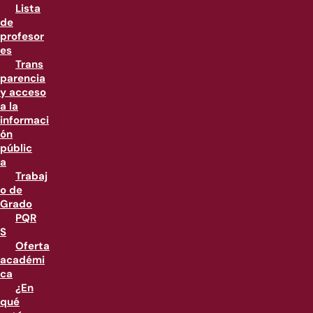
Lista
de
profesor
es
Trans
parencia
y acceso
a la
informaci
ón
públic
a
Trabaj
o de
Grado
PQR
S
Oferta
académi
ca
¿En
qué