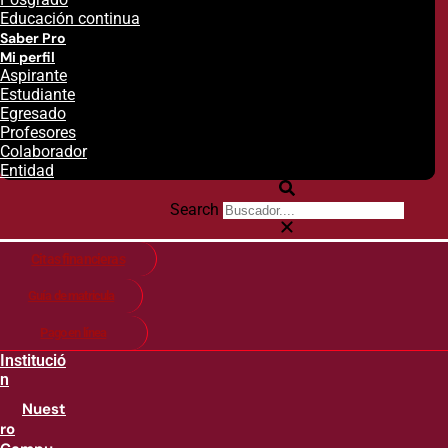
Educación continua
Saber Pro
Mi perfil
Aspirante
Estudiante
Egresado
Profesores
Colaborador
Entidad
Search
Citas financieras
Guía de matricula
Pago en línea
Institució
n
Nuest
ro