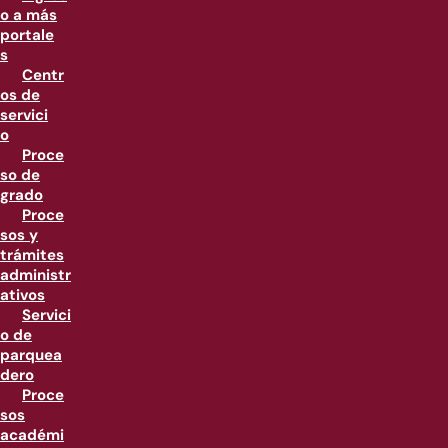
o a más
portale
s
Centr
os de
servici
o
Proce
so de
grado
Proce
sos y
trámites
administr
ativos
Servici
o de
parquea
dero
Proce
sos
académi