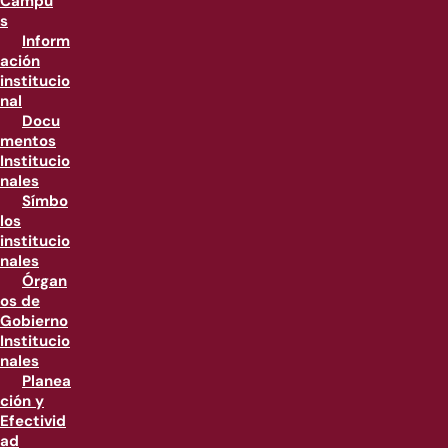
Campu
s
Inform
ación
institucio
nal
Docu
mentos
Institucio
nales
Símbo
los
institucio
nales
Órgan
os de
Gobierno
Institucio
nales
Planea
ción y
Efectivid
ad