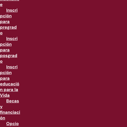
e
Inscri
pción
para
pregrad
o
Inscri
pción
para
posgrad
o
Inscri
pción
para
educació
n para la
Vida
Becas
y
financiaci
ón
Opcio