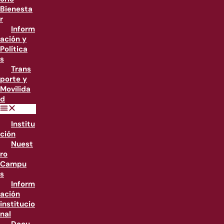
Bienesta
r
Inform
ación y
Política
s
Trans
porte y
Movilida
d
Institu
ción
Nuest
ro
Campu
s
Inform
ación
institucio
nal