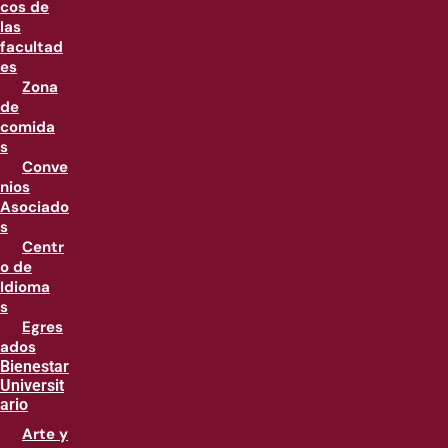
cos de
las
facultad
es
Zona
de
comida
s
Conve
nios
Asociado
s
Centr
o de
Idioma
s
Egres
ados
Bienestar
Universit
ario
Arte y