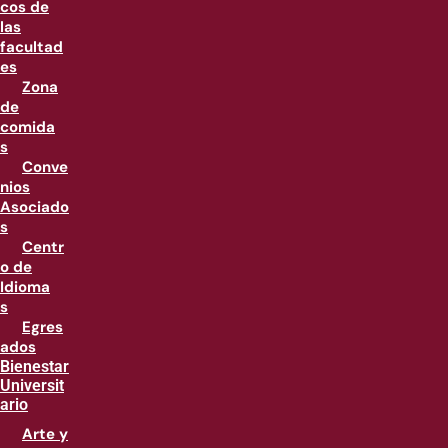
cos de
las
facultad
es
Zona
de
comida
s
Conve
nios
Asociado
s
Centr
o de
Idioma
s
Egres
ados
Bienestar
Universit
ario
Arte y