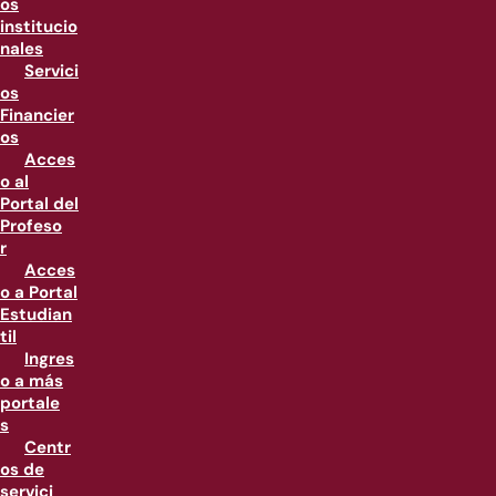
os
institucio
nales
Servici
os
Financier
os
Acces
o al
Portal del
Profeso
r
Acces
o a Portal
Estudian
til
Ingres
o a más
portale
s
Centr
os de
servici