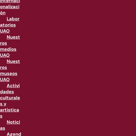
internaci
onalizaci
ón
Labor
atorios
UAO
Nuest
ros
medios
UAO
Nuest
ros
museos
UAO
Activi
dades
culturale
s y
artística
s
Notici
as
Agend