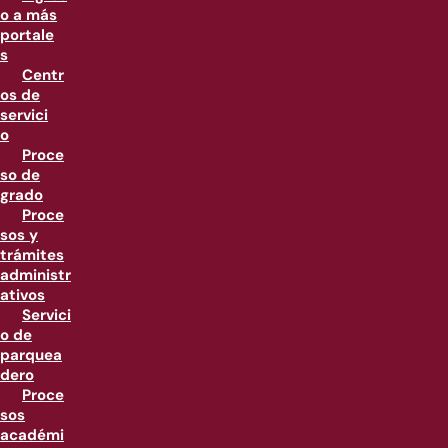
o a más
portale
s
Centr
os de
servici
o
Proce
so de
grado
Proce
sos y
trámites
administr
ativos
Servici
o de
parquea
dero
Proce
sos
académi