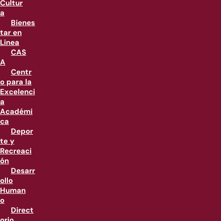
Cultur
a
Bienes
tar en
Linea
CAS
A
Centr
o para la
Excelenci
a
Académi
ca
Depor
te y
Recreaci
ón
Desarr
ollo
Human
o
Direct
orio