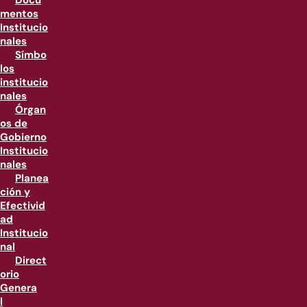
Docu
mentos
Institucio
nales
Símbo
los
institucio
nales
Órgan
os de
Gobierno
Institucio
nales
Planea
ción y
Efectivid
ad
Institucio
nal
Direct
orio
Genera
l