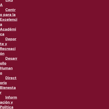
CAS
A
Centr
o para la
Excelenci
a
Académi
ca
Depor
te y
Recreaci
ón
Desarr
ollo
Human
o
Direct
orio
Bienesta
r
Inform
ación y
Política