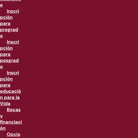
e
Inscri
pción
para
pregrad
o
Inscri
pción
para
posgrad
o
Inscri
pción
para
educació
n para la
Vida
Becas
y
financiaci
ón
Opcio