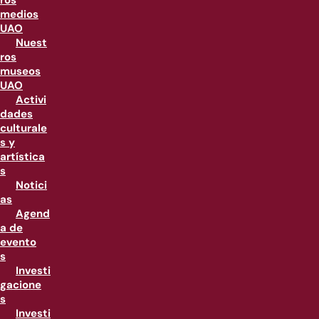
ros
medios
UAO
Nuest
ros
museos
UAO
Activi
dades
culturale
s y
artística
s
Notici
as
Agend
a de
evento
s
Investi
gacione
s
Investi