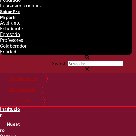
Educación continua
Saber Pro
Mi perfil
Aspirante
Estudiante
Egresado
Profesores
Colaborador
Entidad
Search
Citas financieras
Guía de matricula
Pago en línea
Institució
n
Nuest
ro