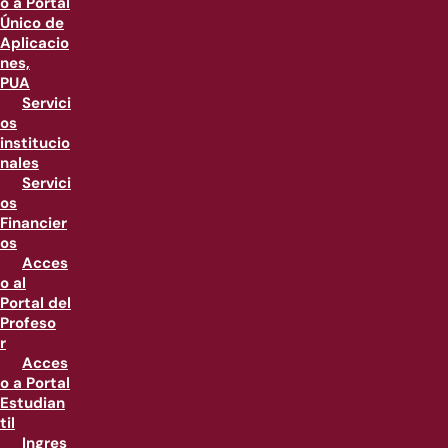
o a Portal
Único de
Aplicacio
nes,
PUA
Servici
os
institucio
nales
Servici
os
Financier
os
Acces
o al
Portal del
Profeso
r
Acces
o a Portal
Estudian
til
Ingres