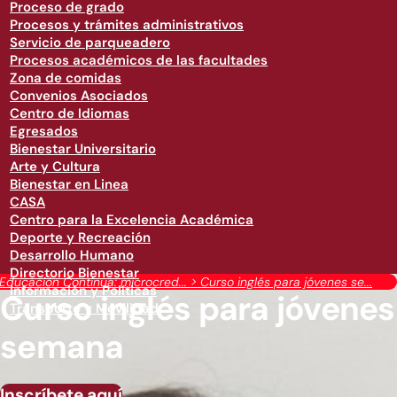
Proceso de grado
Procesos y trámites administrativos
Servicio de parqueadero
Procesos académicos de las facultades
Zona de comidas
Convenios Asociados
Centro de Idiomas
Egresados
Bienestar Universitario
Arte y Cultura
Bienestar en Linea
CASA
Centro para la Excelencia Académica
Deporte y Recreación
Desarrollo Humano
Directorio Bienestar
Educación Continua: microcred...
>
Curso inglés para jóvenes se...
Información y Políticas
Curso inglés para jóvenes
Transporte y Movilidad
semana
Inscríbete aquí