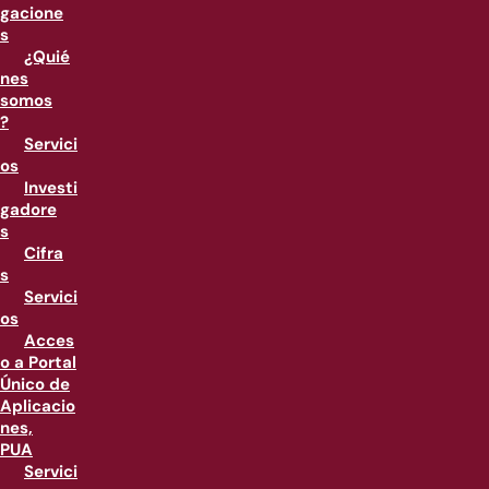
gacione
s
¿Quié
nes
somos
?
Servici
os
Investi
gadore
s
Cifra
s
Servici
os
Acces
o a Portal
Único de
Aplicacio
nes,
PUA
Servici