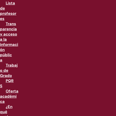
Lista
de
profesor
es
Trans
parencia
y acceso
a la
informaci
ón
públic
a
Trabaj
o de
Grado
PQR
S
Oferta
académi
ca
¿En
qué