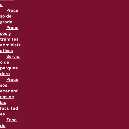
o
Proce
so de
grado
Proce
sos y
trámites
administr
ativos
Servici
o de
parquea
dero
Proce
sos
académi
cos de
las
facultad
es
Zona
de