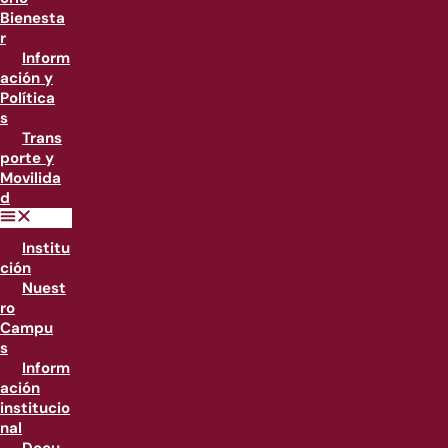
Bienesta
r
Inform
ación y
Política
s
Trans
porte y
Movilida
d
Institu
ción
Nuest
ro
Campu
s
Inform
ación
institucio
nal