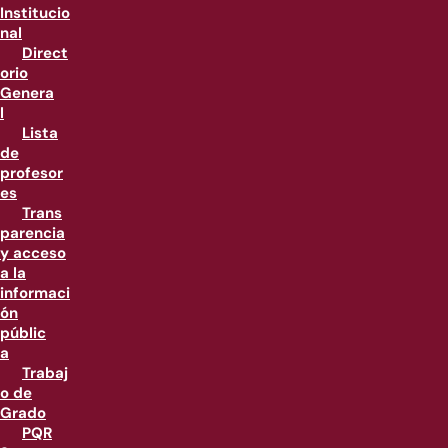
Institucio
nal
Direct
orio
Genera
l
Lista
de
profesor
es
Trans
parencia
y acceso
a la
informaci
ón
públic
a
Trabaj
o de
Grado
PQR