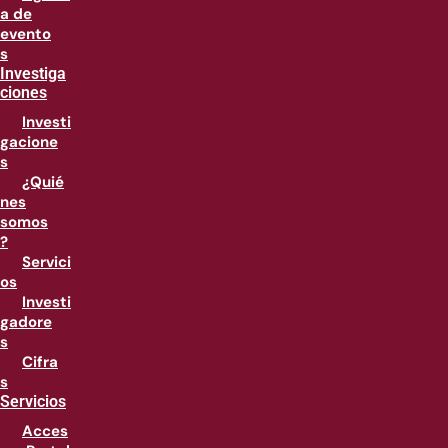
a de
evento
s
Investiga
ciones
Investi
gacione
s
¿Quié
nes
somos
?
Servici
os
Investi
gadore
s
Cifra
s
Servicios
Acces