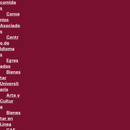
comida
s
Conve
nios
Asociado
s
Centr
o de
Idioma
s
Egres
ados
Bienes
tar
Universit
ario
Arte y
Cultur
a
Bienes
tar en
Linea