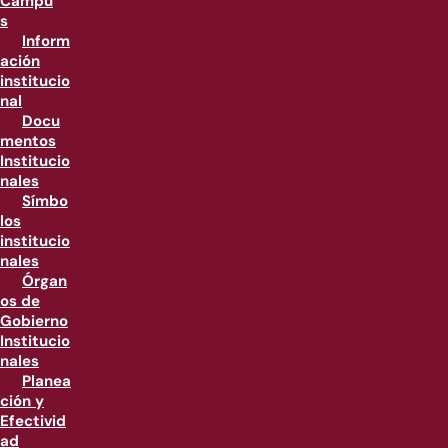
Campu
s
Inform
ación
institucio
nal
Docu
mentos
Institucio
nales
Símbo
los
institucio
nales
Órgan
os de
Gobierno
Institucio
nales
Planea
ción y
Efectivid
ad