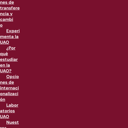
nes de
transfere
ncia y
cambi
o
Experi
menta la
UAO
¿Por
qué
estudiar
en la
UAO?
Opcio
nes de
internaci
onalizaci
ón
Labor
atorios
UAO
Nuest