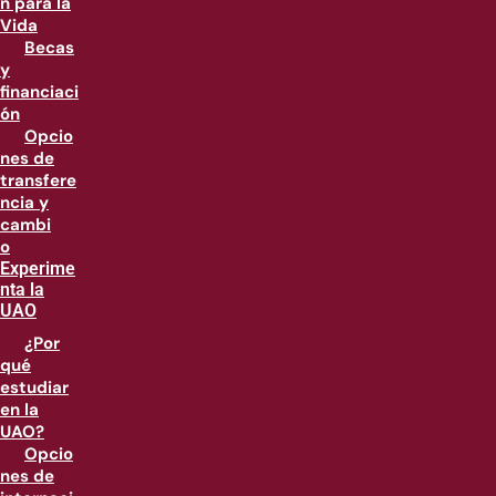
n para la
Vida
Becas
y
financiaci
ón
Opcio
nes de
transfere
ncia y
cambi
o
Experime
nta la
UAO
¿Por
qué
estudiar
en la
UAO?
Opcio
nes de