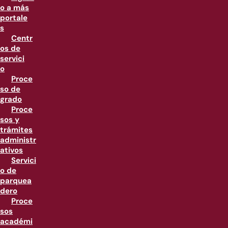
o a más
portale
s
Centr
os de
servici
o
Proce
so de
grado
Proce
sos y
trámites
administr
ativos
Servici
o de
parquea
dero
Proce
sos
académi