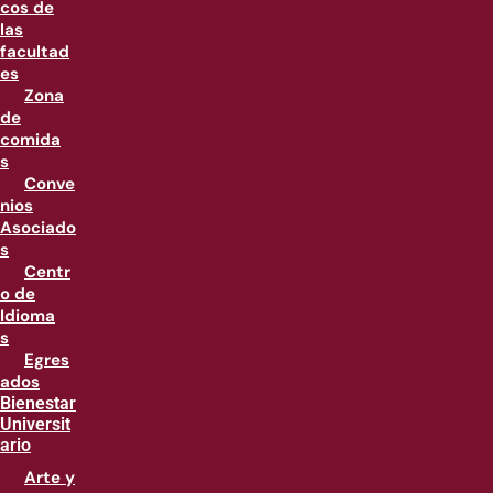
cos de
las
facultad
es
Zona
de
comida
s
Conve
nios
Asociado
s
Centr
o de
Idioma
s
Egres
ados
Bienestar
Universit
ario
Arte y