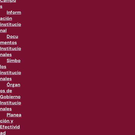
Campu
s
Inform
ación
institucio
nal
Docu
mentos
Institucio
nales
Símbo
los
institucio
nales
Órgan
os de
Gobierno
Institucio
nales
Planea
ción y
Efectivid
ad