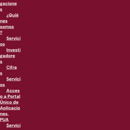
gacione
s
¿Quié
nes
somos
?
Servici
os
Investi
gadore
s
Cifra
s
Servici
os
Acces
o a Portal
Único de
Aplicacio
nes,
PUA
Servici