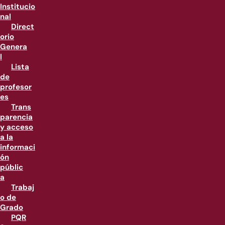
Institucio
nal
Direct
orio
Genera
l
Lista
de
profesor
es
Trans
parencia
y acceso
a la
informaci
ón
públic
a
Trabaj
o de
Grado
PQR