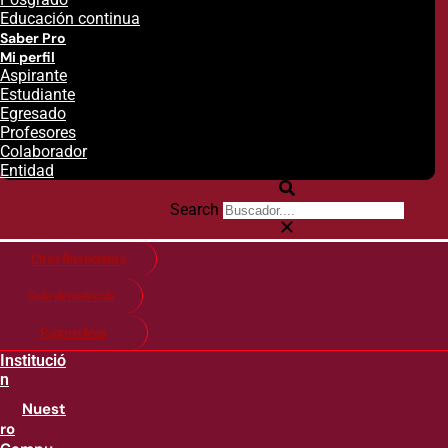
Educación continua
Saber Pro
Mi perfil
Aspirante
Estudiante
Egresado
Profesores
Colaborador
Entidad
Search
Citas financieras
Guía de matricula
Pago en línea
Institució
n
Nuest
ro