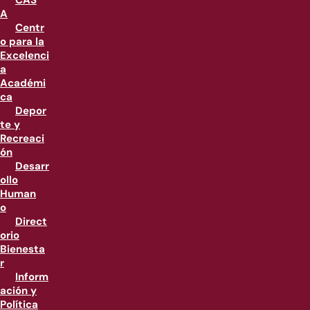
CAS
A
Centr
o para la
Excelenci
a
Académi
ca
Depor
te y
Recreaci
ón
Desarr
ollo
Human
o
Direct
orio
Bienesta
r
Inform
ación y
Política