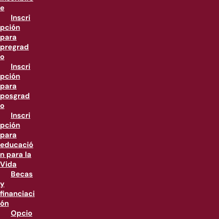
e
Inscri
pción
para
pregrad
o
Inscri
pción
para
posgrad
o
Inscri
pción
para
educació
n para la
Vida
Becas
y
financiaci
ón
Opcio