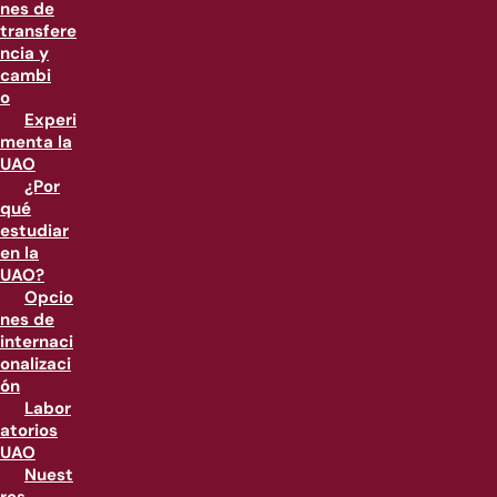
nes de
transfere
ncia y
cambi
o
Experi
menta la
UAO
¿Por
qué
estudiar
en la
UAO?
Opcio
nes de
internaci
onalizaci
ón
Labor
atorios
UAO
Nuest