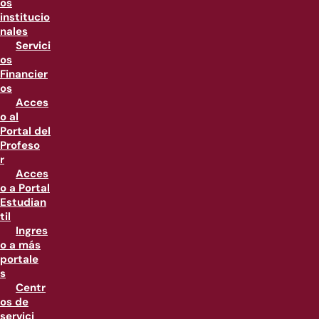
os
institucio
nales
Servici
os
Financier
os
Acces
o al
Portal del
Profeso
r
Acces
o a Portal
Estudian
til
Ingres
o a más
portale
s
Centr
os de
servici