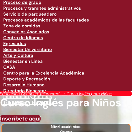
Proceso de grado
Procesos y trámites administrativos
Servicio de parqueadero
Procesos académicos de las facultades
Zona de comidas
Convenios Asociados
Centro de Idiomas
Egresados
Bienestar Universitario
Arte y Cultura
Bienestar en Linea
CASA
Centro para la Excelencia Académica
Deporte y Recreación
Desarrollo Humano
Directorio Bienestar
Educación Continua: microcred...
>
Curso Inglés para Niños
Información y Políticas
Curso Inglés para Niños
Transporte y Movilidad
Inscríbete aquí
Nivel académico: