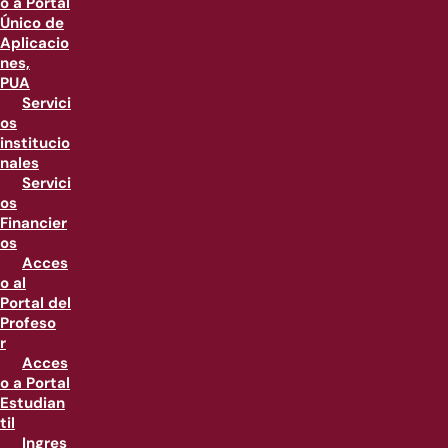
o a Portal
Único de
Aplicacio
nes,
PUA
Servici
os
institucio
nales
Servici
os
Financier
os
Acces
o al
Portal del
Profeso
r
Acces
o a Portal
Estudian
til
Ingres