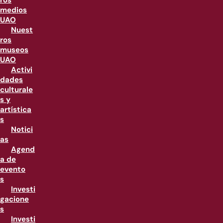
ros
medios
UAO
Nuest
ros
museos
UAO
Activi
dades
culturale
s y
artística
s
Notici
as
Agend
a de
evento
s
Investi
gacione
s
Investi