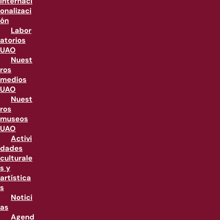
internaci
onalizaci
ón
Labor
atorios
UAO
Nuest
ros
medios
UAO
Nuest
ros
museos
UAO
Activi
dades
culturale
s y
artística
s
Notici
as
Agend