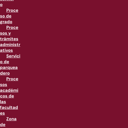
o
Proce
so de
grado
Proce
sos y
trámites
administr
ativos
Servici
o de
parquea
dero
Proce
sos
académi
cos de
las
facultad
es
Zona
de