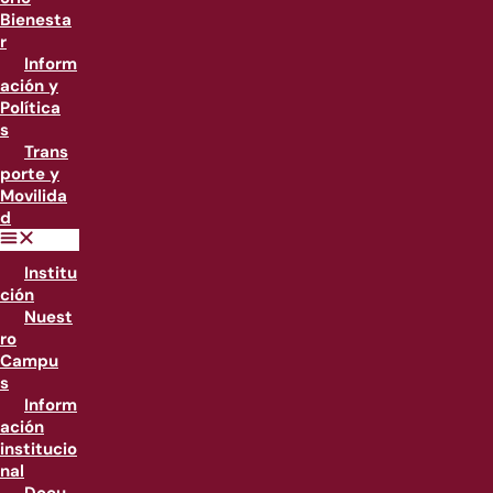
Bienesta
r
Inform
ación y
Política
s
Trans
porte y
Movilida
d
Institu
ción
Nuest
ro
Campu
s
Inform
ación
institucio
nal