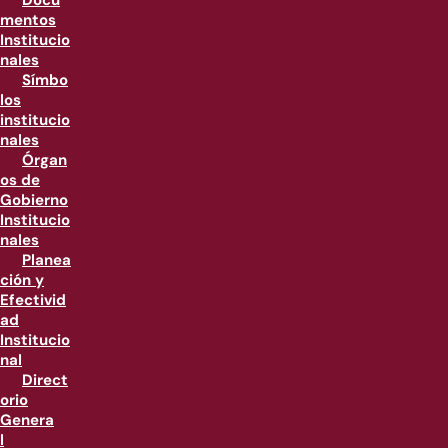
Docu
mentos
Institucio
nales
Símbo
los
institucio
nales
Órgan
os de
Gobierno
Institucio
nales
Planea
ción y
Efectivid
ad
Institucio
nal
Direct
orio
Genera
l