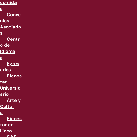
comida
s
Conve
nios
Asociado
s
Centr
o de
Idioma
s
Egres
ados
Bienes
tar
Universit
ario
Arte y
Cultur
a
Bienes
tar en
Linea