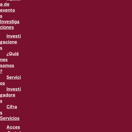
a de
evento
s
Investiga
ciones
Investi
gacione
s
¿Quié
nes
somos
?
Servici
os
Investi
gadore
s
Cifra
s
Servicios
Acces