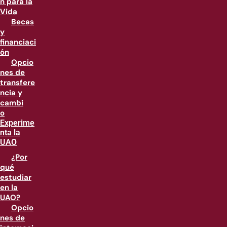
n para la
Vida
Becas
y
financiaci
ón
Opcio
nes de
transfere
ncia y
cambi
o
Experime
nta la
UAO
¿Por
qué
estudiar
en la
UAO?
Opcio
nes de