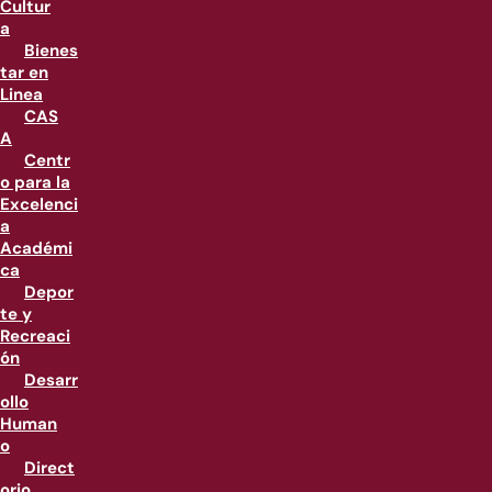
Cultur
a
Bienes
tar en
Linea
CAS
A
Centr
o para la
Excelenci
a
Académi
ca
Depor
te y
Recreaci
ón
Desarr
ollo
Human
o
Direct
orio