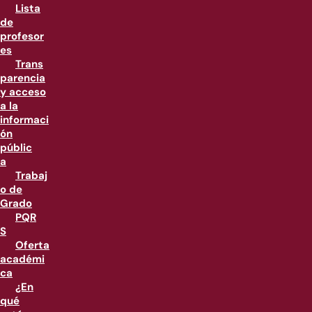
Lista
de
profesor
es
Trans
parencia
y acceso
a la
informaci
ón
públic
a
Trabaj
o de
Grado
PQR
S
Oferta
académi
ca
¿En
qué