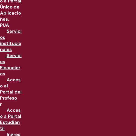
o a Portal
Único de
Aplicacio
nes,
PUA
Servici
os
institucio
nales
Servici
os
Financier
os
Acces
o al
Portal del
Profeso
r
Acces
o a Portal
Estudian
til
Ingres