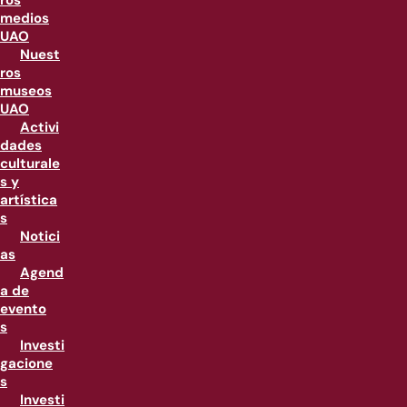
ros
medios
UAO
Nuest
ros
museos
UAO
Activi
dades
culturale
s y
artística
s
Notici
as
Agend
a de
evento
s
Investi
gacione
s
Investi