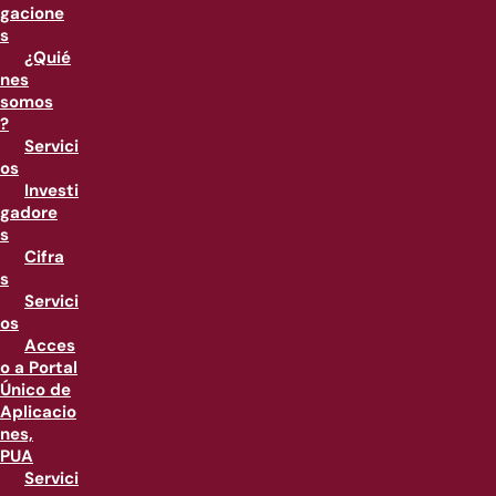
gacione
s
¿Quié
nes
somos
?
Servici
os
Investi
gadore
s
Cifra
s
Servici
os
Acces
o a Portal
Único de
Aplicacio
nes,
PUA
Servici