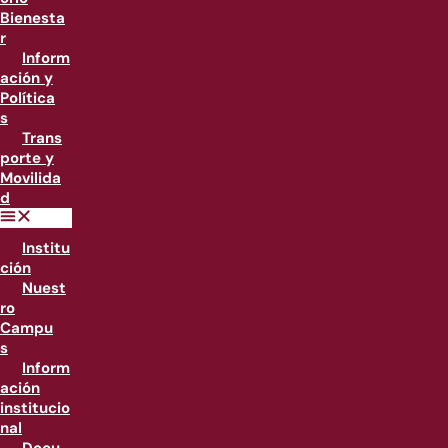
Bienesta
r
Inform
ación y
Política
s
Trans
porte y
Movilida
d
Institu
ción
Nuest
ro
Campu
s
Inform
ación
institucio
nal