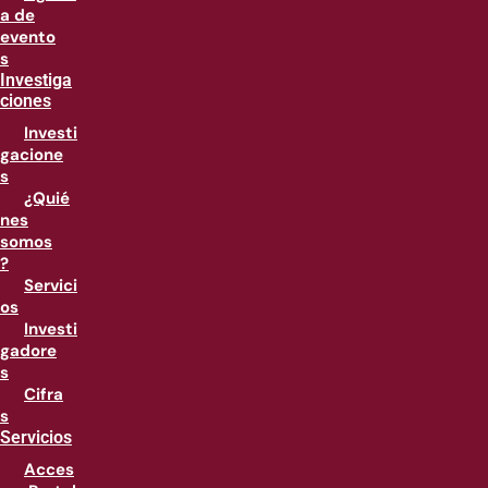
a de
evento
s
Investiga
ciones
Investi
gacione
s
¿Quié
nes
somos
?
Servici
os
Investi
gadore
s
Cifra
s
Servicios
Acces