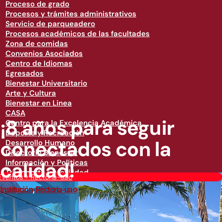
Proceso de grado
Procesos y trámites administrativos
Servicio de parqueadero
Procesos académicos de las facultades
Zona de comidas
Convenios Asociados
Centro de Idiomas
Egresados
Bienestar Universitario
Arte y Cultura
Bienestar en Linea
CASA
¡8 años para seguir
Centro para la Excelencia Académica
Deporte y Recreación
conectados con la
Desarrollo Humano
Directorio Bienestar
calidad!
Información y Políticas
Transporte y Movilidad
Eventos
>
Rectoria-uao
Institución
,
Rectoria-uao