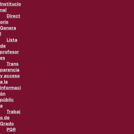
Institucio
nal
Direct
orio
Genera
l
Lista
de
profesor
es
Trans
parencia
y acceso
a la
informaci
ón
públic
a
Trabaj
o de
Grado
PQR