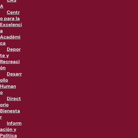
CAS
A
Centr
o para la
Excelenci
a
Académi
ca
Depor
te y
Recreaci
ón
Desarr
ollo
Human
o
Direct
orio
Bienesta
r
Inform
ación y
Política