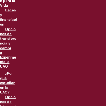
n para la
Vida
Becas
y
financiaci
ón
Opcio
nes de
transfere
ncia y
cambi
o
Experime
nta la
UAO
¿Por
qué
estudiar
en la
UAO?
Opcio
nes de