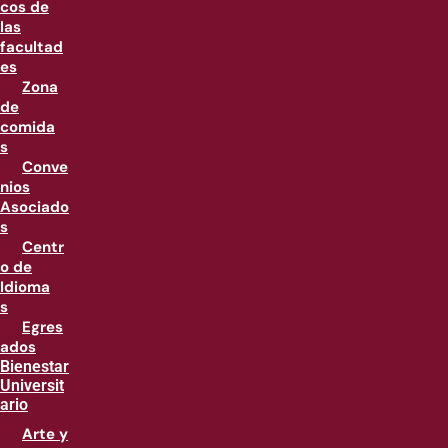
cos de
las
facultad
es
Zona
de
comida
s
Conve
nios
Asociado
s
Centr
o de
Idioma
s
Egres
ados
Bienestar
Universit
ario
Arte y