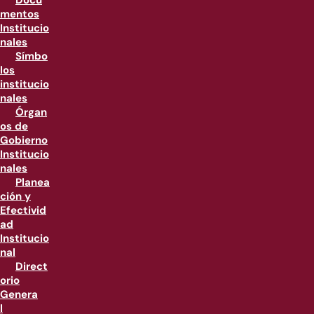
Docu
mentos
Institucio
nales
Símbo
los
institucio
nales
Órgan
os de
Gobierno
Institucio
nales
Planea
ción y
Efectivid
ad
Institucio
nal
Direct
orio
Genera
l