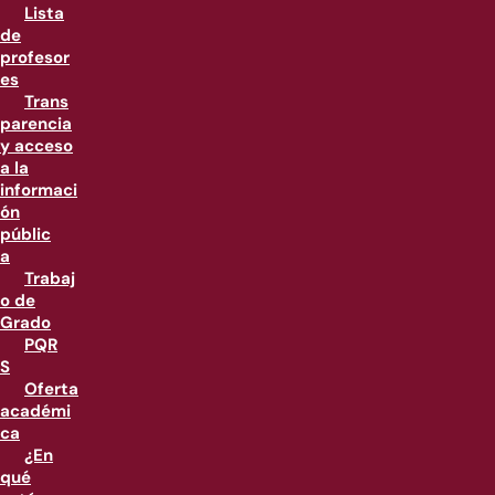
Lista
de
profesor
es
Trans
parencia
y acceso
a la
informaci
ón
públic
a
Trabaj
o de
Grado
PQR
S
Oferta
académi
ca
¿En
qué