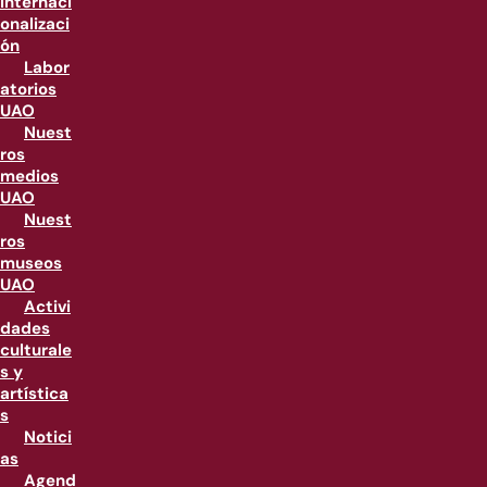
internaci
onalizaci
ón
Labor
atorios
UAO
Nuest
ros
medios
UAO
Nuest
ros
museos
UAO
Activi
dades
culturale
s y
artística
s
Notici
as
Agend