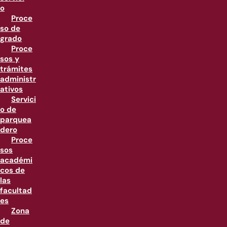
o
Proce
so de
grado
Proce
sos y
trámites
administr
ativos
Servici
o de
parquea
dero
Proce
sos
académi
cos de
las
facultad
es
Zona
de