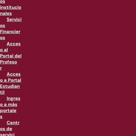
os
institucio
nales
Servici
os
Financier
os
Acces
o al
Portal del
Profeso
r
Acces
o a Portal
Estudian
til
Ingres
o a más
portale
s
Centr
os de
servici