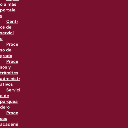
o a más
portale
s
Centr
os de
servici
o
Proce
so de
grado
Proce
sos y
trámites
administr
ativos
Servici
o de
parquea
dero
Proce
sos
académi