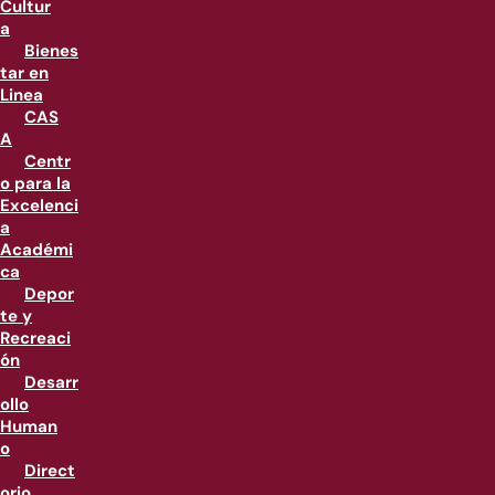
Cultur
a
Bienes
tar en
Linea
CAS
A
Centr
o para la
Excelenci
a
Académi
ca
Depor
te y
Recreaci
ón
Desarr
ollo
Human
o
Direct
orio