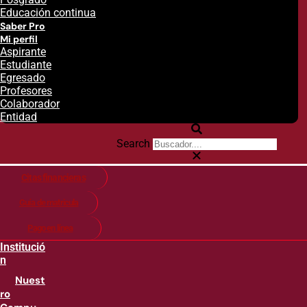
Educación continua
Saber Pro
Mi perfil
Aspirante
Estudiante
Egresado
Profesores
Colaborador
Entidad
Search
Citas financieras
Guía de matricula
Pago en línea
Institució
n
Nuest
ro