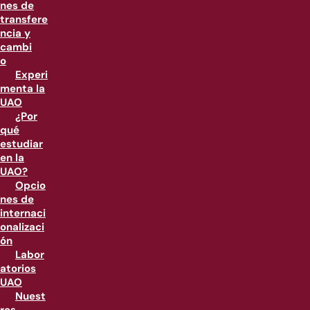
nes de
transfere
ncia y
cambi
o
Experi
menta la
UAO
¿Por
qué
estudiar
en la
UAO?
Opcio
nes de
internaci
onalizaci
ón
Labor
atorios
UAO
Nuest