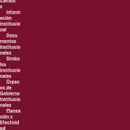
Campu
s
Inform
ación
institucio
nal
Docu
mentos
Institucio
nales
Símbo
los
institucio
nales
Órgan
os de
Gobierno
Institucio
nales
Planea
ción y
Efectivid
ad