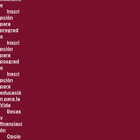
e
Inscri
pción
para
pregrad
o
Inscri
pción
para
posgrad
o
Inscri
pción
para
educació
n para la
Vida
Becas
y
financiaci
ón
Opcio