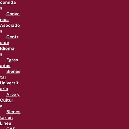
comida
s
Conve
nios
Asociado
s
Centr
o de
Idioma
s
Egres
ados
Bienes
tar
Universit
ario
Arte y
Cultur
a
Bienes
tar en
Linea