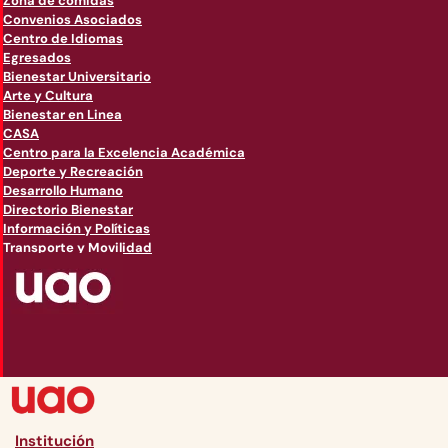
Zona de comidas
Convenios Asociados
Centro de Idiomas
Egresados
Bienestar Universitario
Arte y Cultura
Bienestar en Linea
CASA
Centro para la Excelencia Académica
Deporte y Recreación
Desarrollo Humano
Directorio Bienestar
Información y Políticas
Transporte y Movilidad
Institución