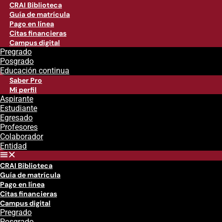
CRAI Biblioteca
Guía de matrícula
Pago en línea
Citas financieras
Campus digital
Pregrado
Posgrado
Educación continua
Saber Pro
Mi perfil
Aspirante
Estudiante
Egresado
Profesores
Colaborador
Entidad
CRAI Biblioteca
Guía de matrícula
Pago en línea
Citas financieras
Campus digital
Pregrado
Posgrado