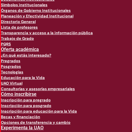
Símbolos institucionales
Órganos de Gobierno Institucionales
Planeación y Efectividad Institucional
Directorio General
Lista de profesores
Transparencia y acceso a la información pública
Trabajo de Grado
PQRS
Oferta académica
¿En qué estás interesado?
Pregrados
Posgrados
Tecnologías
Educación para la Vida
UAO Virtual
Consultorías y asesorías empresariales
Cómo inscribirse
Inscripción para pregrado
Inscripción para posgrado
Inscripción para educación para la Vida
Becas y financiación
Opciones de transferencia y cambio
Experimenta la UAO