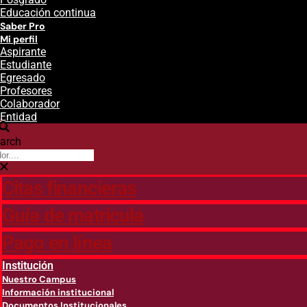
Educación continua
Saber Pro
Mi perfil
Aspirante
Estudiante
Egresado
Profesores
Colaborador
Entidad
arch
Citas financieras
Guía de matricula
Pago en línea
Institución
Nuestro Campus
Información institucional
Documentos Institucionales