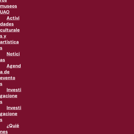
ros
museos
UAO
Activi
dades
culturale
s y
artística
s
Notici
as
Agend
a de
evento
s
Investi
gacione
s
Investi
gacione
s
¿Quié
nes