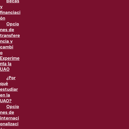
Becas
y
financiaci
ón
Opcio
nes de
transfere
ncia y
cambi
o
Experime
nta la
UAO
¿Por
qué
estudiar
en la
UAO?
Opcio
nes de
internaci
onalizaci