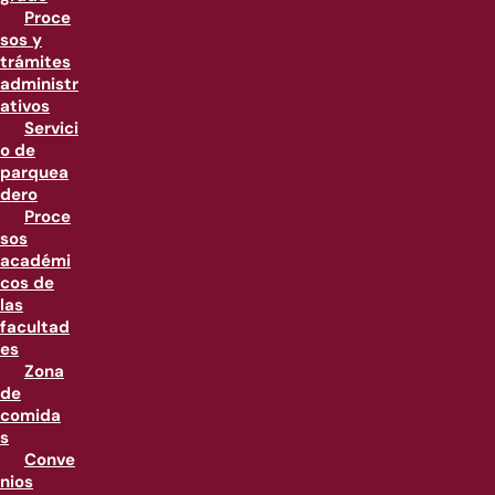
Proce
sos y
trámites
administr
ativos
Servici
o de
parquea
dero
Proce
sos
académi
cos de
las
facultad
es
Zona
de
comida
s
Conve
nios