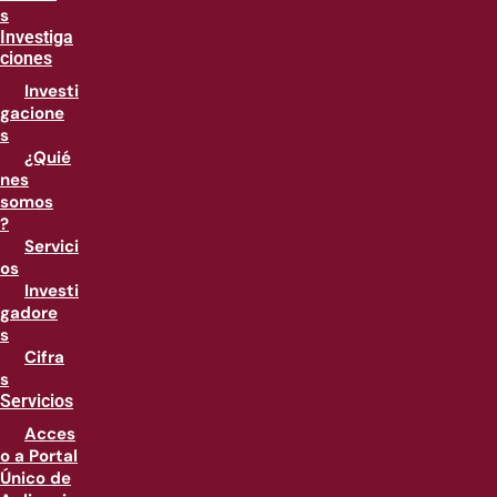
s
Investiga
ciones
Investi
gacione
s
¿Quié
nes
somos
?
Servici
os
Investi
gadore
s
Cifra
s
Servicios
Acces
o a Portal
Único de