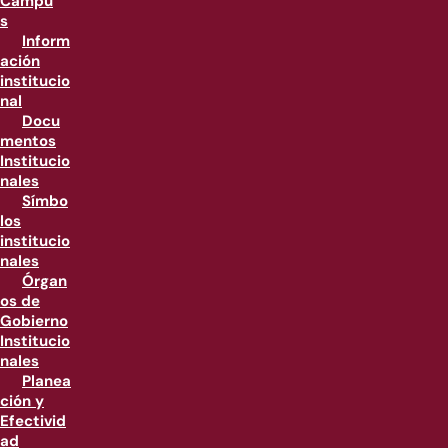
Campu
s
Inform
ación
institucio
nal
Docu
mentos
Institucio
nales
Símbo
los
institucio
nales
Órgan
os de
Gobierno
Institucio
nales
Planea
ción y
Efectivid
ad