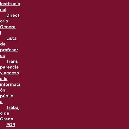
Institucio
nal
Direct
orio
Genera
l
Lista
de
profesor
es
Trans
parencia
y acceso
a la
informaci
ón
públic
a
Trabaj
o de
Grado
PQR