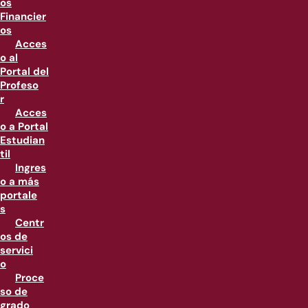
os
Financier
os
Acces
o al
Portal del
Profeso
r
Acces
o a Portal
Estudian
til
Ingres
o a más
portale
s
Centr
os de
servici
o
Proce
so de
grado