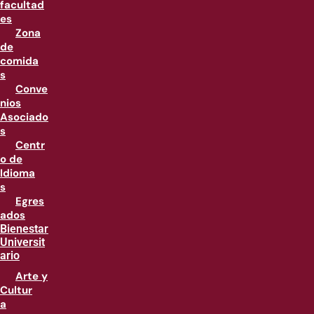
facultad
es
Zona
de
comida
s
Conve
nios
Asociado
s
Centr
o de
Idioma
s
Egres
ados
Bienestar
Universit
ario
Arte y
Cultur
a