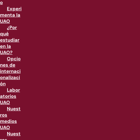
o
Experi
menta la
UAO
¿Por
qué
estudiar
en la
UAO?
Opcio
nes de
internaci
onalizaci
ón
Labor
atorios
UAO
Nuest
ros
medios
UAO
Nuest