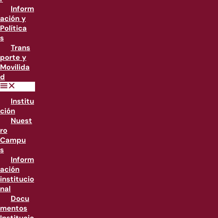
Inform
ación y
Política
s
Trans
porte y
Movilida
d
Institu
ción
Nuest
ro
Campu
s
Inform
ación
institucio
nal
Docu
mentos