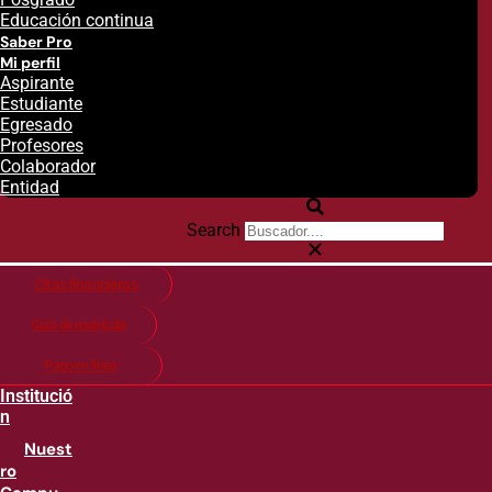
Educación continua
Saber Pro
Mi perfil
Aspirante
Estudiante
Egresado
Profesores
Colaborador
Entidad
Search
Citas financieras
Guía de matricula
Pago en línea
Institució
n
Nuest
ro