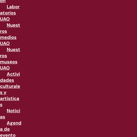
ón
Labor
atorios
UAO
Nuest
ros
medios
UAO
Nuest
ros
museos
UAO
Activi
dades
culturale
s y
artística
s
Notici
as
Agend
a de
evento