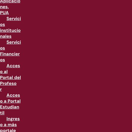
Aplicacio
nes,
PUA
Servici
os
institucio
nales
Servici
os
Financier
os
Acces
o al
Portal del
Profeso
r
Acces
o a Portal
Estudian
til
Ingres
o a más
portale