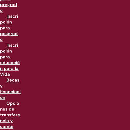
pregrad
o
Inscri
pción
para
posgrad
o
Inscri
pción
para
educació
n para la
Vida
Becas
y
financiaci
ón
Opcio
nes de
transfere
ncia y
cambi