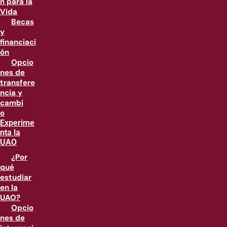
n para la
Vida
Becas
y
financiaci
ón
Opcio
nes de
transfere
ncia y
cambi
o
Experime
nta la
UAO
¿Por
qué
estudiar
en la
UAO?
Opcio
nes de