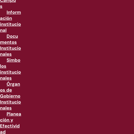
Campu
s
Inform
ación
institucio
nal
Docu
mentos
Institucio
nales
Símbo
los
institucio
nales
Órgan
os de
Gobierno
Institucio
nales
Planea
ción y
Efectivid
ad