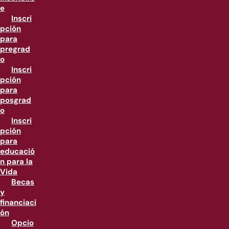
e
Inscri
pción
para
pregrad
o
Inscri
pción
para
posgrad
o
Inscri
pción
para
educació
n para la
Vida
Becas
y
financiaci
ón
Opcio