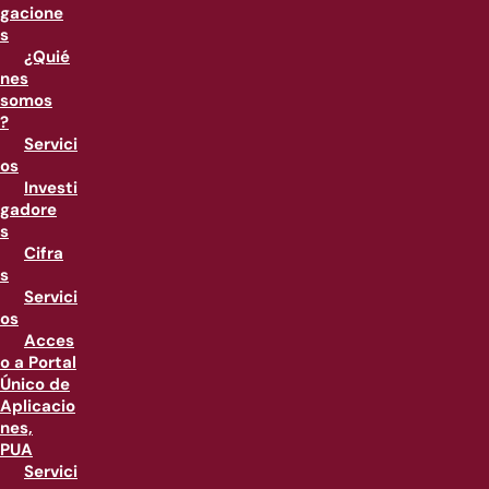
gacione
s
¿Quié
nes
somos
?
Servici
os
Investi
gadore
s
Cifra
s
Servici
os
Acces
o a Portal
Único de
Aplicacio
nes,
PUA
Servici