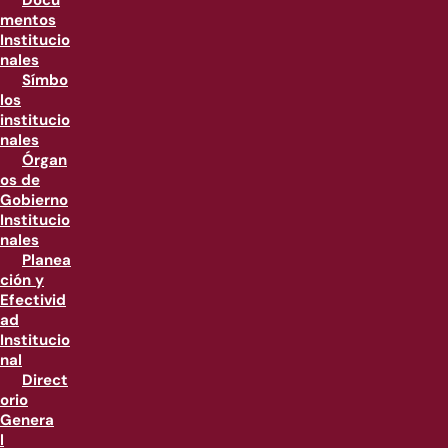
Docu
mentos
Institucio
nales
Símbo
los
institucio
nales
Órgan
os de
Gobierno
Institucio
nales
Planea
ción y
Efectivid
ad
Institucio
nal
Direct
orio
Genera
l