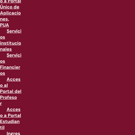
o a Portal
Único de
Aplicacio
nes,
PUA
Servici
os
institucio
nales
Servici
os
Financier
os
Acces
o al
Portal del
Profeso
r
Acces
o a Portal
Estudian
til
Ingres