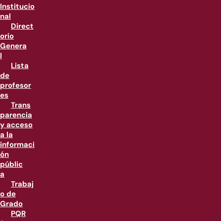
Institucio
nal
Direct
orio
Genera
l
Lista
de
profesor
es
Trans
parencia
y acceso
a la
informaci
ón
públic
a
Trabaj
o de
Grado
PQR