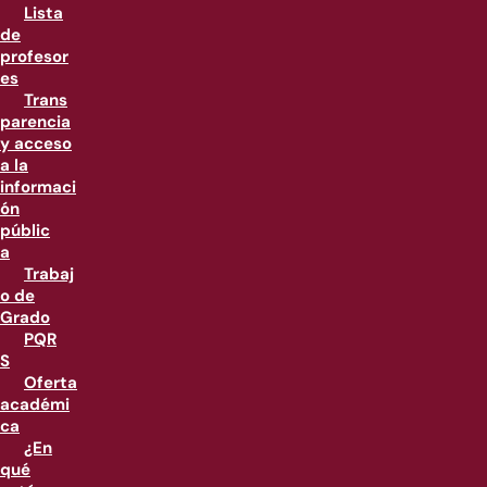
Lista
de
profesor
es
Trans
parencia
y acceso
a la
informaci
ón
públic
a
Trabaj
o de
Grado
PQR
S
Oferta
académi
ca
¿En
qué