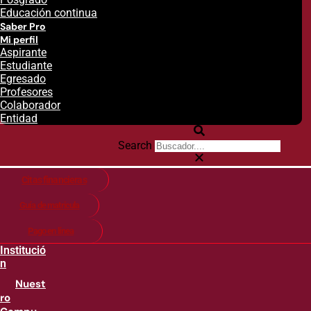
Educación continua
Saber Pro
Mi perfil
Aspirante
Estudiante
Egresado
Profesores
Colaborador
Entidad
Search
Citas financieras
Guía de matricula
Pago en línea
Institució
n
Nuest
ro