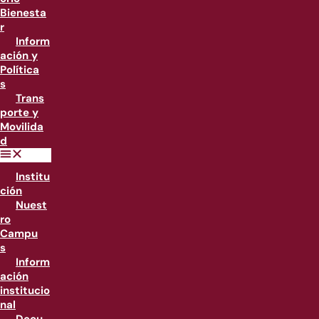
Bienesta
r
Inform
ación y
Política
s
Trans
porte y
Movilida
d
Institu
ción
Nuest
ro
Campu
s
Inform
ación
institucio
nal