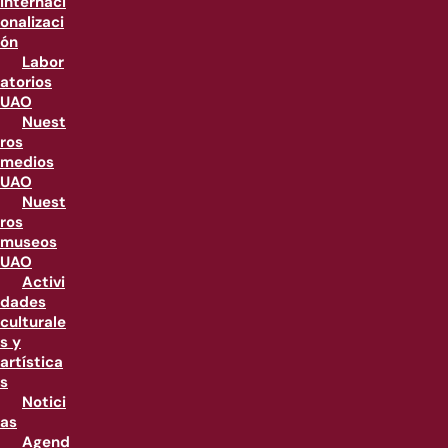
internaci
onalizaci
ón
Labor
atorios
UAO
Nuest
ros
medios
UAO
Nuest
ros
museos
UAO
Activi
dades
culturale
s y
artística
s
Notici
as
Agend