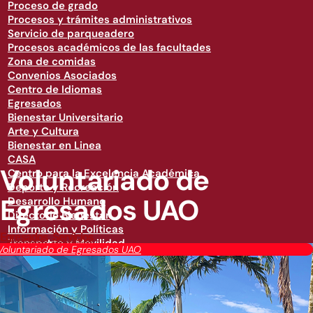
Proceso de grado
Procesos y trámites administrativos
Servicio de parqueadero
Procesos académicos de las facultades
Zona de comidas
Convenios Asociados
Centro de Idiomas
Egresados
Bienestar Universitario
Arte y Cultura
Bienestar en Linea
CASA
Voluntariado de
Centro para la Excelencia Académica
Deporte y Recreación
Egresados UAO
Desarrollo Humano
Directorio Bienestar
Información y Políticas
Egresados
,
Servicios
Transporte y Movilidad
Voluntariado de Egresados UAO