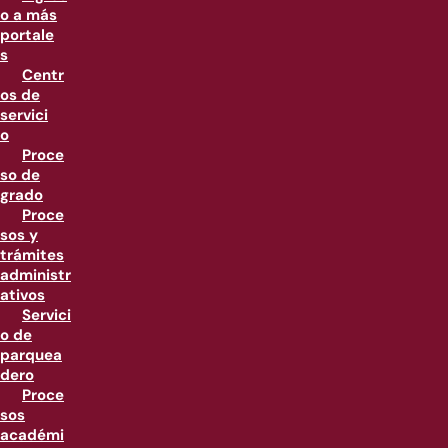
o a más
portale
s
Centr
os de
servici
o
Proce
so de
grado
Proce
sos y
trámites
administr
ativos
Servici
o de
parquea
dero
Proce
sos
académi