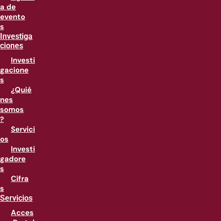
a de
evento
s
Investiga
ciones
Investi
gacione
s
¿Quié
nes
somos
?
Servici
os
Investi
gadore
s
Cifra
s
Servicios
Acces