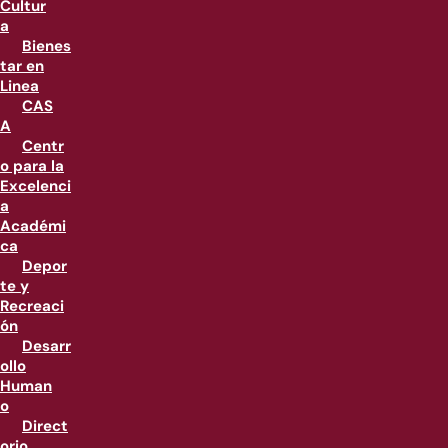
Cultur
a
Bienes
tar en
Linea
CAS
A
Centr
o para la
Excelenci
a
Académi
ca
Depor
te y
Recreaci
ón
Desarr
ollo
Human
o
Direct
orio