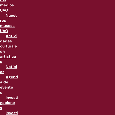
ros
medios
UAO
Nuest
ros
museos
UAO
Activi
dades
culturale
s y
artística
s
Notici
as
Agend
a de
evento
s
Investi
gacione
s
Investi