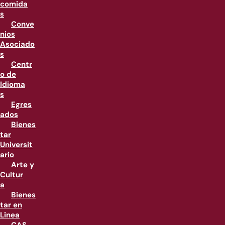
comida
s
Conve
nios
Asociado
s
Centr
o de
Idioma
s
Egres
ados
Bienes
tar
Universit
ario
Arte y
Cultur
a
Bienes
tar en
Linea