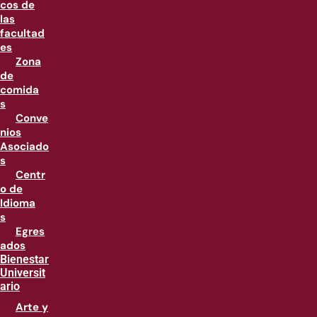
cos de
las
facultad
es
Zona
de
comida
s
Conve
nios
Asociado
s
Centr
o de
Idioma
s
Egres
ados
Bienestar
Universit
ario
Arte y