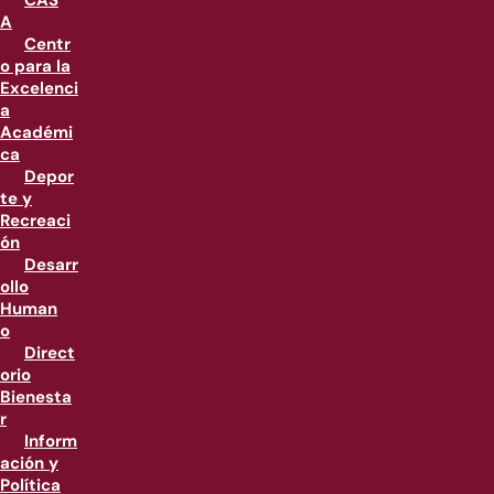
CAS
A
Centr
o para la
Excelenci
a
Académi
ca
Depor
te y
Recreaci
ón
Desarr
ollo
Human
o
Direct
orio
Bienesta
r
Inform
ación y
Política