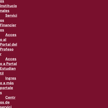
os
institucio
nales
Servici
os
Financier
os
Acces
o al
Portal del
Profeso
r
Acces
o a Portal
Estudian
til
Ingres
o a más
portale
s
Centr
os de
servici