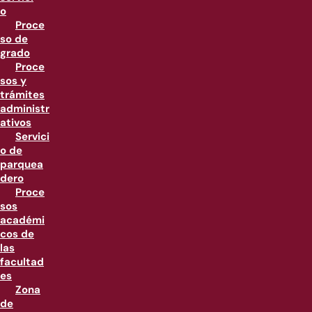
o
Proce
so de
grado
Proce
sos y
trámites
administr
ativos
Servici
o de
parquea
dero
Proce
sos
académi
cos de
las
facultad
es
Zona
de