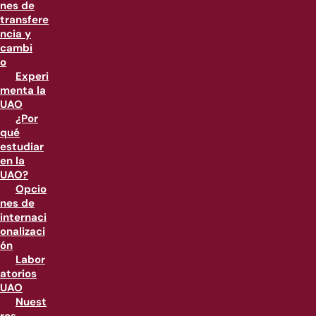
nes de
transfere
ncia y
cambi
o
Experi
menta la
UAO
¿Por
qué
estudiar
en la
UAO?
Opcio
nes de
internaci
onalizaci
ón
Labor
atorios
UAO
Nuest