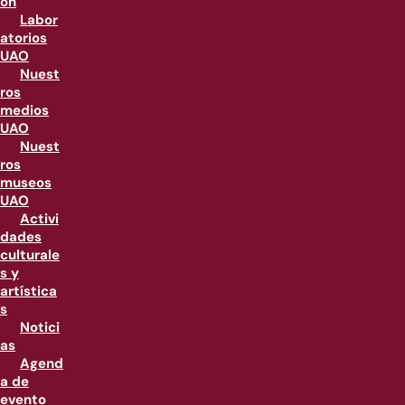
ón
Labor
atorios
UAO
Nuest
ros
medios
UAO
Nuest
ros
museos
UAO
Activi
dades
culturale
s y
artística
s
Notici
as
Agend
a de
evento