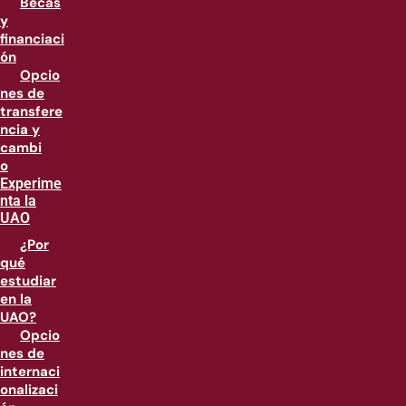
Becas
y
financiaci
ón
Opcio
nes de
transfere
ncia y
cambi
o
Experime
nta la
UAO
¿Por
qué
estudiar
en la
UAO?
Opcio
nes de
internaci
onalizaci