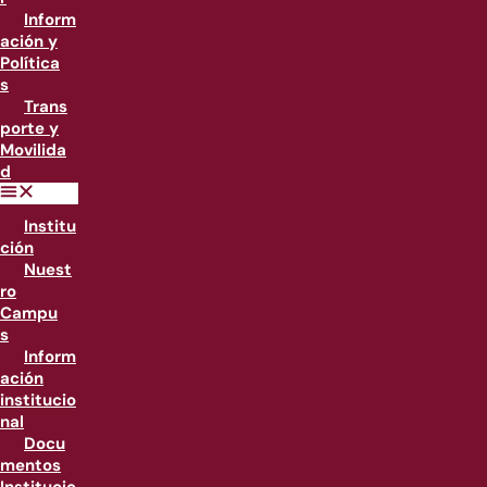
Inform
ación y
Política
s
Trans
porte y
Movilida
d
Institu
ción
Nuest
ro
Campu
s
Inform
ación
institucio
nal
Docu
mentos