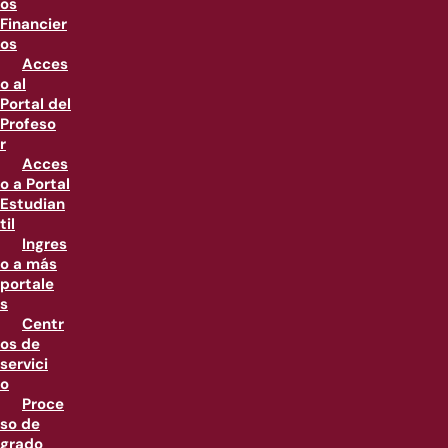
os
Financier
os
Acces
o al
Portal del
Profeso
r
Acces
o a Portal
Estudian
til
Ingres
o a más
portale
s
Centr
os de
servici
o
Proce
so de
grado