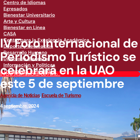
Centro de Idiomas
Egresados
Bienestar Universitario
Arte y Cultura
Bienestar en Linea
CASA
IV Foro Internacional de
Centro para la Excelencia Académica
Deporte y Recreación
Periodismo Turístico se
Desarrollo Humano
Directorio Bienestar
celebrará en la UAO
Información y Políticas
Transporte y Movilidad
IV Foro Internacional de Perio...
este 5 de septiembre
Agencia de Noticias
,
Escuela de Turismo
4 septiembre, 2024