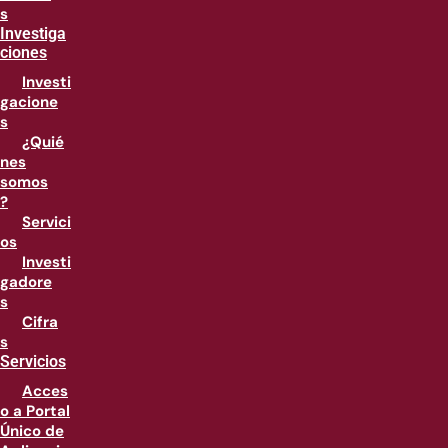
s
Investiga
ciones
Investi
gacione
s
¿Quié
nes
somos
?
Servici
os
Investi
gadore
s
Cifra
s
Servicios
Acces
o a Portal
Único de