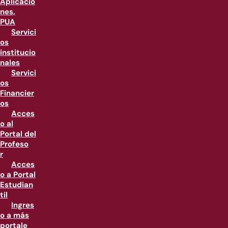
Aplicacio
nes,
PUA
Servici
os
institucio
nales
Servici
os
Financier
os
Acces
o al
Portal del
Profeso
r
Acces
o a Portal
Estudian
til
Ingres
o a más
portale