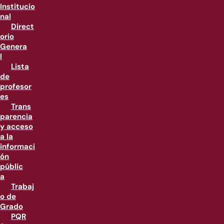
Institucio
nal
Direct
orio
Genera
l
Lista
de
profesor
es
Trans
parencia
y acceso
a la
informaci
ón
públic
a
Trabaj
o de
Grado
PQR