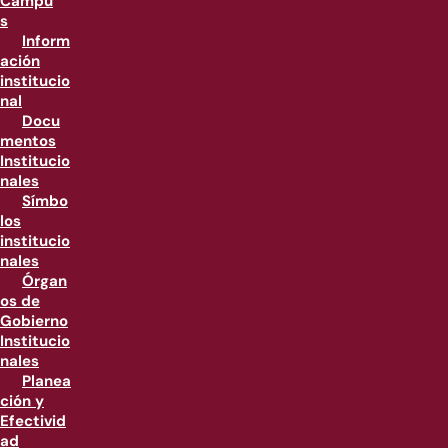
Campu
s
Inform
ación
institucio
nal
Docu
mentos
Institucio
nales
Símbo
los
institucio
nales
Órgan
os de
Gobierno
Institucio
nales
Planea
ción y
Efectivid
ad