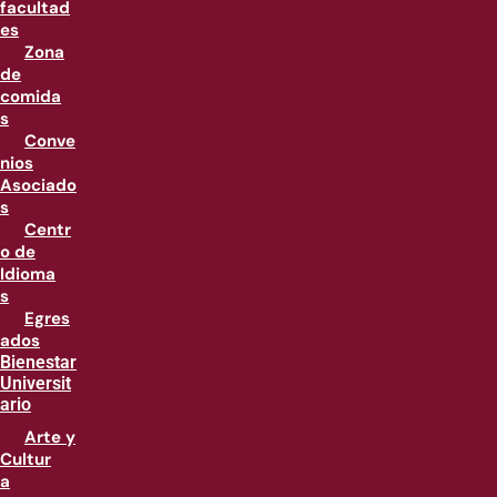
facultad
es
Zona
de
comida
s
Conve
nios
Asociado
s
Centr
o de
Idioma
s
Egres
ados
Bienestar
Universit
ario
Arte y
Cultur
a