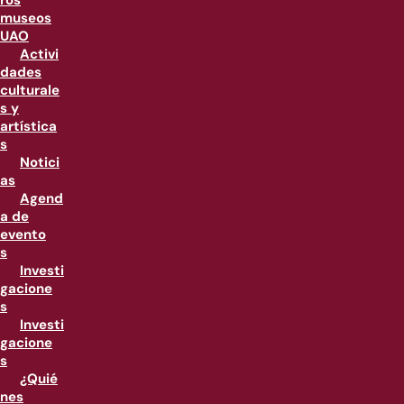
ros
museos
UAO
Activi
dades
culturale
s y
artística
s
Notici
as
Agend
a de
evento
s
Investi
gacione
s
Investi
gacione
s
¿Quié
nes