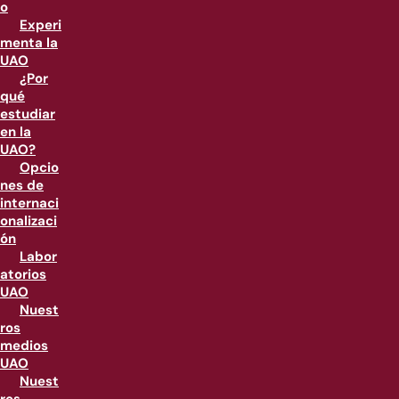
o
Experi
menta la
UAO
¿Por
qué
estudiar
en la
UAO?
Opcio
nes de
internaci
onalizaci
ón
Labor
atorios
UAO
Nuest
ros
medios
UAO
Nuest