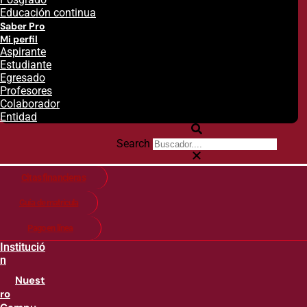
Educación continua
Saber Pro
Mi perfil
Aspirante
Estudiante
Egresado
Profesores
Colaborador
Entidad
Search
Citas financieras
Guía de matricula
Pago en línea
Institució
n
Nuest
ro