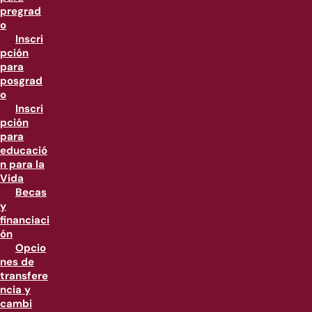
pregrad
o
Inscri
pción
para
posgrad
o
Inscri
pción
para
educació
n para la
Vida
Becas
y
financiaci
ón
Opcio
nes de
transfere
ncia y
cambi