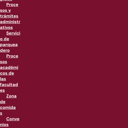
Proce
sos y
trámites
administr
ativos
Servici
o de
parquea
dero
Proce
sos
académi
cos de
las
facultad
es
Zona
de
comida
s
Conve
nios