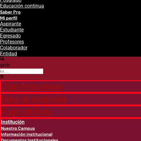
Educación continua
Saber Pro
Mi perfil
Aspirante
Estudiante
Egresado
Profesores
Colaborador
Entidad
arch
Citas financieras
Guía de matricula
Pago en línea
Institución
Nuestro Campus
Información institucional
Documentos Institucionales