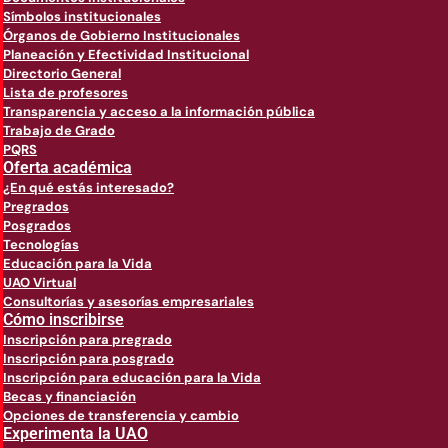
Símbolos institucionales
Órganos de Gobierno Institucionales
Planeación y Efectividad Institucional
Directorio General
Lista de profesores
Transparencia y acceso a la información pública
Trabajo de Grado
PQRS
Oferta académica
¿En qué estás interesado?
Pregrados
Posgrados
Tecnologías
Educación para la Vida
UAO Virtual
Consultorías y asesorías empresariales
Cómo inscribirse
Inscripción para pregrado
Inscripción para posgrado
Inscripción para educación para la Vida
Becas y financiación
Opciones de transferencia y cambio
Experimenta la UAO