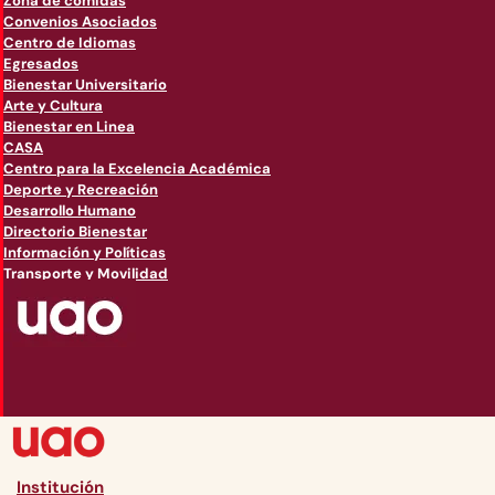
Zona de comidas
Convenios Asociados
Centro de Idiomas
Egresados
Bienestar Universitario
Arte y Cultura
Bienestar en Linea
CASA
Centro para la Excelencia Académica
Deporte y Recreación
Desarrollo Humano
Directorio Bienestar
Información y Políticas
Transporte y Movilidad
Institución