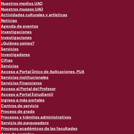
Nuestros medios UAO
Nuestros museos UAO
Actividades culturales y artísticas
Noticias
Agenda de eventos
Investigaciones
Investigaciones
¿Quiénes somos?
Servicios
Investigadores
Cifras
Servicios
Acceso a Portal Único de Aplicaciones, PUA
Servicios institucionales
Servicios Financieros
Acceso al Portal del Profesor
Acceso a Portal Estudiantil
Ingreso a más portales
Centros de servicio
Proceso de grado
Procesos y trámites administrativos
Servicio de parqueadero
Procesos académicos de las facultades