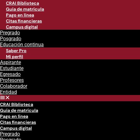
CRAI Biblioteca
Guía de matrícula
Pago en línea
Citas financieras
Campus digital
Pregrado
Posgrado
Educación continua
Saber Pro
Mi perfil
Aspirante
Estudiante
Egresado
Profesores
Colaborador
Entidad
CRAI Biblioteca
Guía de matrícula
Pago en línea
Citas financieras
Campus digital
Pregrado
Posgrado