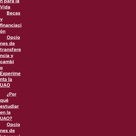
n para la
Vida
Becas
y
financiaci
ón
Opcio
nes de
transfere
ncia y
cambi
o
Experime
nta la
UAO
¿Por
qué
estudiar
en la
UAO?
Opcio
nes de