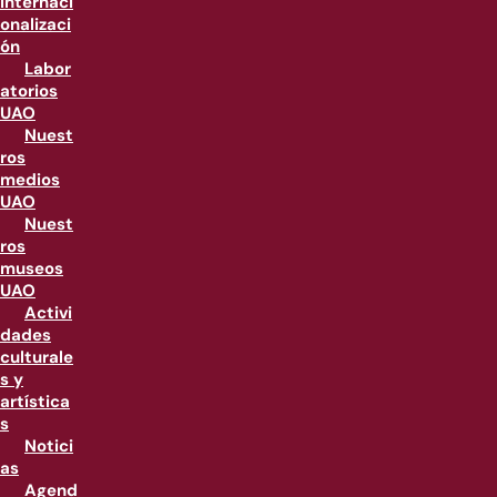
internaci
onalizaci
ón
Labor
atorios
UAO
Nuest
ros
medios
UAO
Nuest
ros
museos
UAO
Activi
dades
culturale
s y
artística
s
Notici
as
Agend