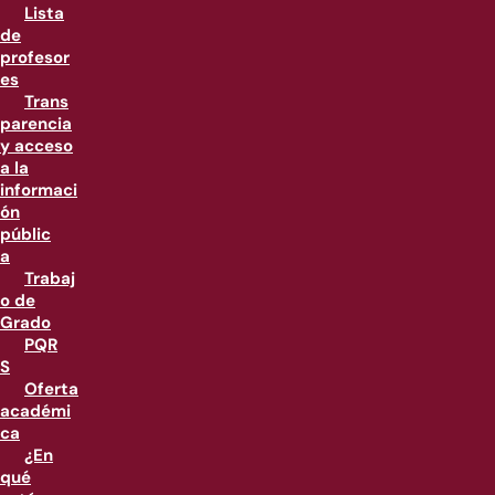
Lista
de
profesor
es
Trans
parencia
y acceso
a la
informaci
ón
públic
a
Trabaj
o de
Grado
PQR
S
Oferta
académi
ca
¿En
qué