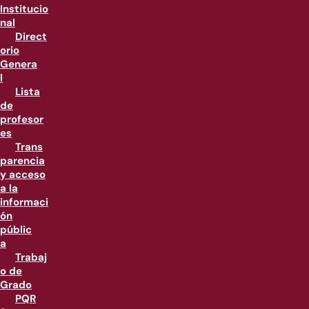
Institucio
nal
Direct
orio
Genera
l
Lista
de
profesor
es
Trans
parencia
y acceso
a la
informaci
ón
públic
a
Trabaj
o de
Grado
PQR