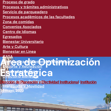
Proceso de grado
Procesos y trámites administrativos
Servicio de parqueadero
Procesos académicos de las facultades
Zona de comidas
Convenios Asociados
Centro de Idiomas
Egresados
Bienestar Universitario
Arte y Cultura
Bienestar en Linea
CASA
Área de Optimización
Centro para la Excelencia Académica
Deporte y Recreación
Estratégica
Desarrollo Humano
Directorio Bienestar
Información y Políticas
Dirección de Planeación y Efectividad Institucional
,
Institución
Transporte y Movilidad
14 mayo, 2020