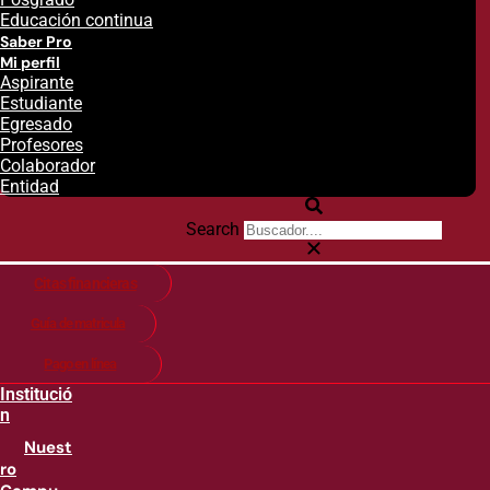
Educación continua
Saber Pro
Mi perfil
Aspirante
Estudiante
Egresado
Profesores
Colaborador
Entidad
Search
Citas financieras
Guía de matricula
Pago en línea
Institució
n
Nuest
ro