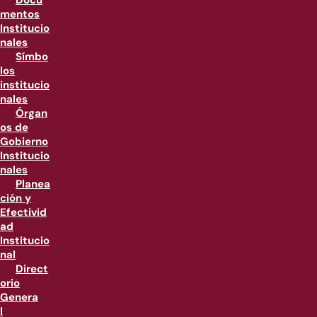
Docu
mentos
Institucio
nales
Símbo
los
institucio
nales
Órgan
os de
Gobierno
Institucio
nales
Planea
ción y
Efectivid
ad
Institucio
nal
Direct
orio
Genera
l