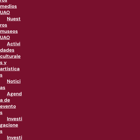
ros
medios
UAO
Nuest
ros
museos
UAO
Activi
dades
culturale
s y
artística
s
Notici
as
Agend
a de
evento
s
Investi
gacione
s
Investi