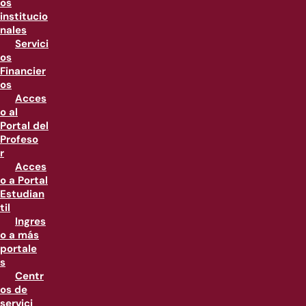
os
institucio
nales
Servici
os
Financier
os
Acces
o al
Portal del
Profeso
r
Acces
o a Portal
Estudian
til
Ingres
o a más
portale
s
Centr
os de
servici