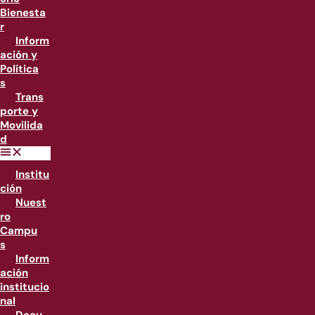
Bienesta
r
Inform
ación y
Política
s
Trans
porte y
Movilida
d
Institu
ción
Nuest
ro
Campu
s
Inform
ación
institucio
nal