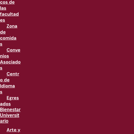
cos de
las
facultad
es
Zona
de
comida
s
Conve
nios
Asociado
s
Centr
o de
Idioma
s
Egres
ados
Bienestar
Universit
ario
Arte y