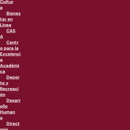
Cultur
a
Bienes
tar en
Linea
CAS
A
Centr
o para la
Excelenci
a
Académi
ca
Depor
te y
Recreaci
ón
Desarr
ollo
Human
o
Direct
orio