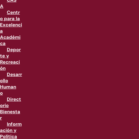
CAS
A
Centr
o para la
Excelenci
a
Académi
ca
Depor
te y
Recreaci
ón
Desarr
ollo
Human
o
Direct
orio
Bienesta
r
Inform
ación y
Política