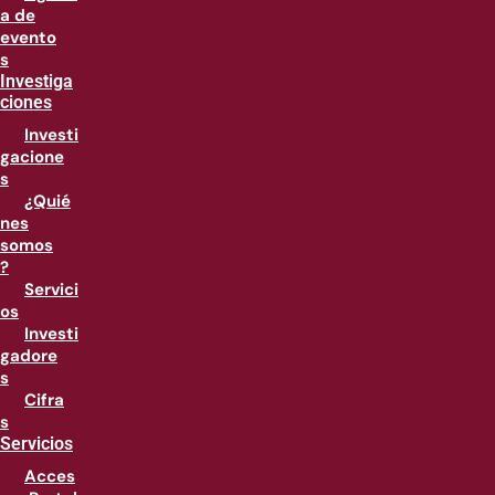
a de
evento
s
Investiga
ciones
Investi
gacione
s
¿Quié
nes
somos
?
Servici
os
Investi
gadore
s
Cifra
s
Servicios
Acces