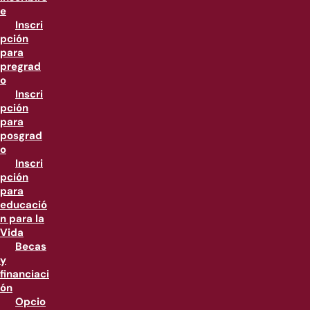
e
Inscri
pción
para
pregrad
o
Inscri
pción
para
posgrad
o
Inscri
pción
para
educació
n para la
Vida
Becas
y
financiaci
ón
Opcio