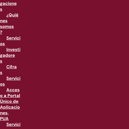
gacione
s
¿Quié
nes
somos
?
Servici
os
Investi
gadore
s
Cifra
s
Servici
os
Acces
o a Portal
Único de
Aplicacio
nes,
PUA
Servici