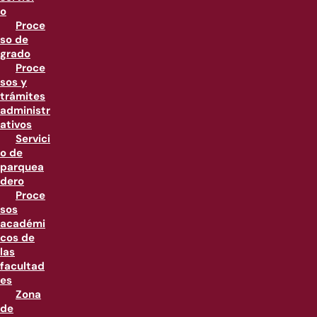
o
Proce
so de
grado
Proce
sos y
trámites
administr
ativos
Servici
o de
parquea
dero
Proce
sos
académi
cos de
las
facultad
es
Zona
de