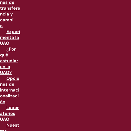
nes de
transfere
ncia y
cambi
o
Experi
menta la
UAO
¿Por
qué
estudiar
en la
UAO?
Opcio
nes de
internaci
onalizaci
ón
Labor
atorios
UAO
Nuest