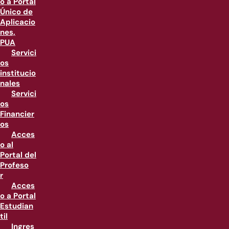
o a Portal
Único de
Aplicacio
nes,
PUA
Servici
os
institucio
nales
Servici
os
Financier
os
Acces
o al
Portal del
Profeso
r
Acces
o a Portal
Estudian
til
Ingres