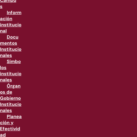
Campu
s
Inform
ación
institucio
nal
Docu
mentos
Institucio
nales
Símbo
los
institucio
nales
Órgan
os de
Gobierno
Institucio
nales
Planea
ción y
Efectivid
ad