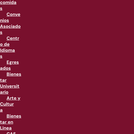
comida
s
Conve
nios
Asociado
s
Centr
o de
Idioma
s
Egres
ados
Bienes
tar
Universit
ario
Arte y
Cultur
a
Bienes
tar en
Linea