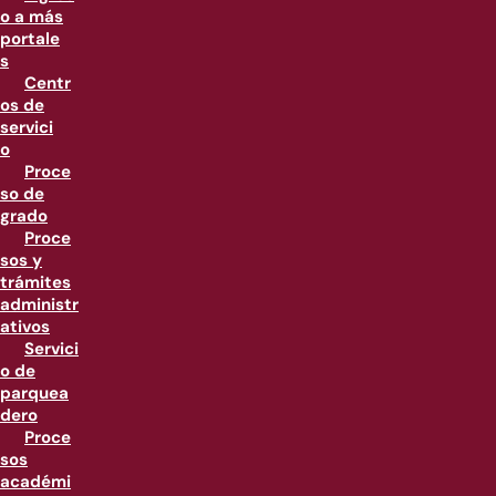
o a más
portale
s
Centr
os de
servici
o
Proce
so de
grado
Proce
sos y
trámites
administr
ativos
Servici
o de
parquea
dero
Proce
sos
académi