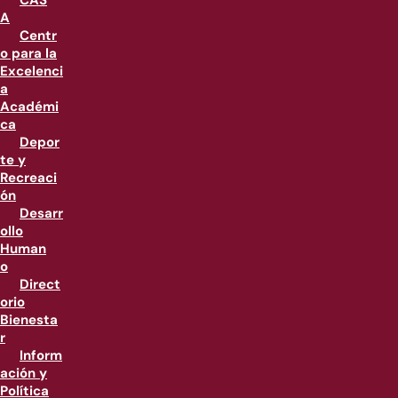
CAS
A
Centr
o para la
Excelenci
a
Académi
ca
Depor
te y
Recreaci
ón
Desarr
ollo
Human
o
Direct
orio
Bienesta
r
Inform
ación y
Política