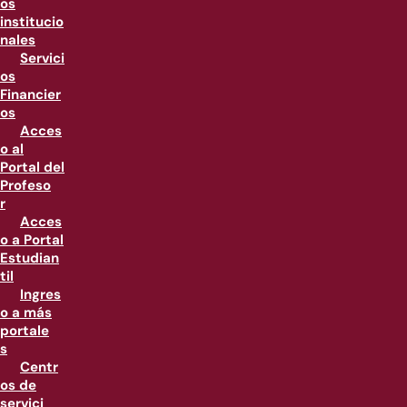
os
institucio
nales
Servici
os
Financier
os
Acces
o al
Portal del
Profeso
r
Acces
o a Portal
Estudian
til
Ingres
o a más
portale
s
Centr
os de
servici