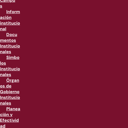
Campu
s
Inform
ación
institucio
nal
Docu
mentos
Institucio
nales
Símbo
los
institucio
nales
Órgan
os de
Gobierno
Institucio
nales
Planea
ción y
Efectivid
ad