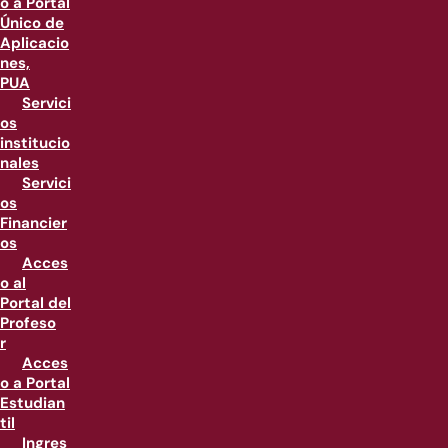
o a Portal
Único de
Aplicacio
nes,
PUA
Servici
os
institucio
nales
Servici
os
Financier
os
Acces
o al
Portal del
Profeso
r
Acces
o a Portal
Estudian
til
Ingres