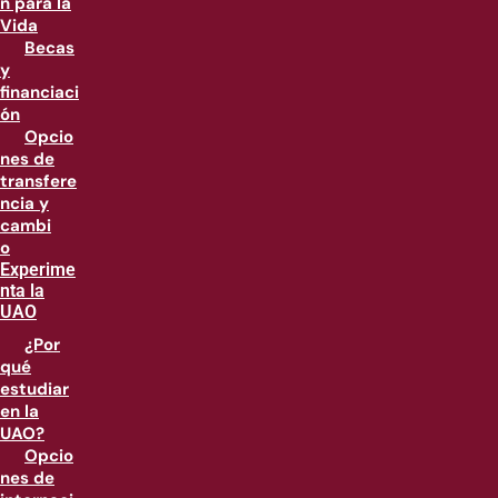
n para la
Vida
Becas
y
financiaci
ón
Opcio
nes de
transfere
ncia y
cambi
o
Experime
nta la
UAO
¿Por
qué
estudiar
en la
UAO?
Opcio
nes de