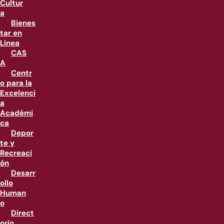
Cultur
a
Bienes
tar en
Linea
CAS
A
Centr
o para la
Excelenci
a
Académi
ca
Depor
te y
Recreaci
ón
Desarr
ollo
Human
o
Direct
orio