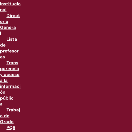
Institucio
nal
Direct
orio
Genera
l
Lista
de
profesor
es
Trans
parencia
y acceso
a la
informaci
ón
públic
a
Trabaj
o de
Grado
PQR