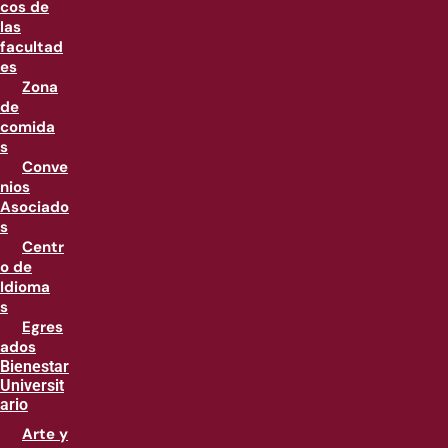
cos de
las
facultad
es
Zona
de
comida
s
Conve
nios
Asociado
s
Centr
o de
Idioma
s
Egres
ados
Bienestar
Universit
ario
Arte y