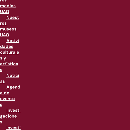
ros
medios
UAO
Nuest
ros
museos
UAO
Activi
dades
culturale
s y
artística
s
Notici
as
Agend
a de
evento
s
Investi
gacione
s
Investi