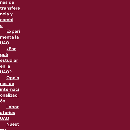
nes de
transfere
ncia y
cambi
o
Experi
menta la
UAO
¿Por
qué
estudiar
en la
UAO?
Opcio
nes de
internaci
onalizaci
ón
Labor
atorios
UAO
Nuest