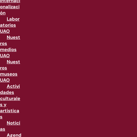
internaci
onalizaci
ón
Labor
atorios
UAO
Nuest
ros
medios
UAO
Nuest
ros
museos
UAO
Activi
dades
culturale
s y
artística
s
Notici
as
Agend