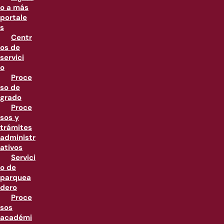
o a más
portale
s
Centr
os de
servici
o
Proce
so de
grado
Proce
sos y
trámites
administr
ativos
Servici
o de
parquea
dero
Proce
sos
académi