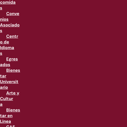
comida
s
Conve
nios
Asociado
s
Centr
o de
Idioma
s
Egres
ados
Bienes
tar
Universit
ario
Arte y
Cultur
a
Bienes
tar en
Linea