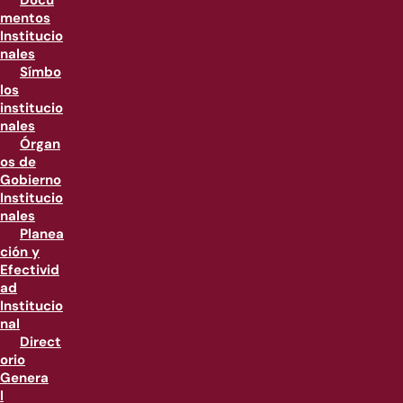
Docu
mentos
Institucio
nales
Símbo
los
institucio
nales
Órgan
os de
Gobierno
Institucio
nales
Planea
ción y
Efectivid
ad
Institucio
nal
Direct
orio
Genera
l