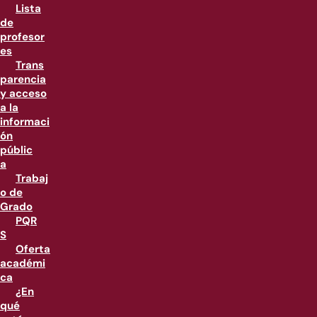
Lista
de
profesor
es
Trans
parencia
y acceso
a la
informaci
ón
públic
a
Trabaj
o de
Grado
PQR
S
Oferta
académi
ca
¿En
qué