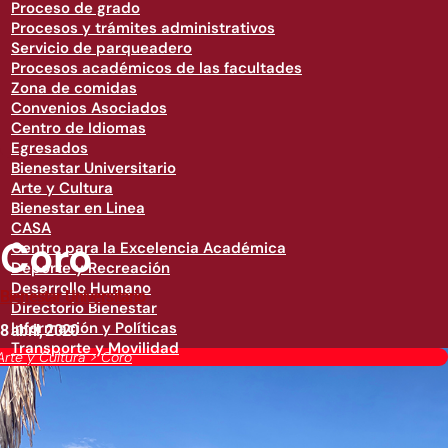
Proceso de grado
Procesos y trámites administrativos
Servicio de parqueadero
Procesos académicos de las facultades
Zona de comidas
Convenios Asociados
Centro de Idiomas
Egresados
Bienestar Universitario
Arte y Cultura
Bienestar en Linea
CASA
Coro
Centro para la Excelencia Académica
Deporte y Recreación
Desarrollo Humano
Bienestar Universitario
Directorio Bienestar
Información y Políticas
8 abril, 2020
Transporte y Movilidad
Arte y Cultura
>
Coro