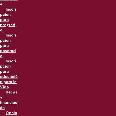
e
Inscri
pción
para
pregrad
o
Inscri
pción
para
posgrad
o
Inscri
pción
para
educació
n para la
Vida
Becas
y
financiaci
ón
Opcio