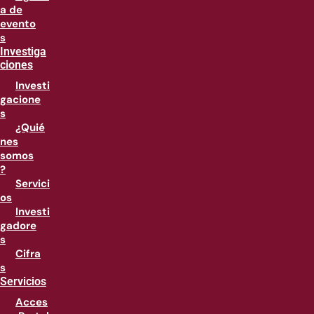
a de
evento
s
Investiga
ciones
Investi
gacione
s
¿Quié
nes
somos
?
Servici
os
Investi
gadore
s
Cifra
s
Servicios
Acces