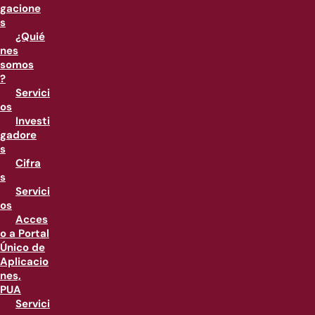
gacione
s
¿Quié
nes
somos
?
Servici
os
Investi
gadore
s
Cifra
s
Servici
os
Acces
o a Portal
Único de
Aplicacio
nes,
PUA
Servici