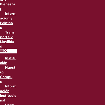
Bienesta
r
Inform
ación y
Política
s
Trans
porte y
Movilida
d
Institu
ción
Nuest
ro
Campu
s
Inform
ación
institucio
nal