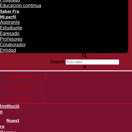
Educación continua
Saber Pro
Mi perfil
Aspirante
Estudiante
Egresado
Profesores
Colaborador
Entidad
Search
Citas financieras
Guía de matricula
Pago en línea
Institució
n
Nuest
ro