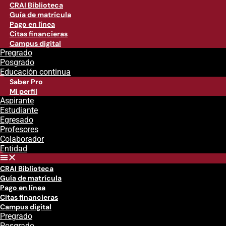
CRAI Biblioteca
Guía de matrícula
Pago en línea
Citas financieras
Campus digital
Pregrado
Posgrado
Educación continua
Saber Pro
Mi perfil
Aspirante
Estudiante
Egresado
Profesores
Colaborador
Entidad
CRAI Biblioteca
Guía de matrícula
Pago en línea
Citas financieras
Campus digital
Pregrado
Posgrado