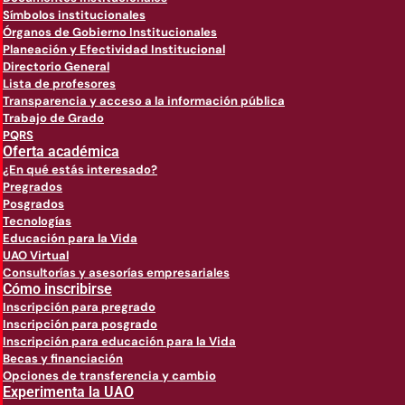
Símbolos institucionales
Órganos de Gobierno Institucionales
Planeación y Efectividad Institucional
Directorio General
Lista de profesores
Transparencia y acceso a la información pública
Trabajo de Grado
PQRS
Oferta académica
¿En qué estás interesado?
Pregrados
Posgrados
Tecnologías
Educación para la Vida
UAO Virtual
Consultorías y asesorías empresariales
Cómo inscribirse
Inscripción para pregrado
Inscripción para posgrado
Inscripción para educación para la Vida
Becas y financiación
Opciones de transferencia y cambio
Experimenta la UAO