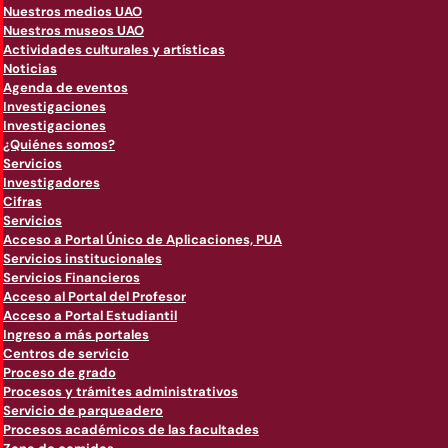
Nuestros medios UAO
Nuestros museos UAO
Actividades culturales y artísticas
Noticias
Agenda de eventos
Investigaciones
Investigaciones
¿Quiénes somos?
Servicios
Investigadores
Cifras
Servicios
Acceso a Portal Único de Aplicaciones, PUA
Servicios institucionales
Servicios Financieros
Acceso al Portal del Profesor
Acceso a Portal Estudiantil
Ingreso a más portales
Centros de servicio
Proceso de grado
Procesos y trámites administrativos
Servicio de parqueadero
Procesos académicos de las facultades