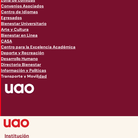
Zona de comidas
Convenios Asociados
Centro de Idiomas
Egresados
Bienestar Universitario
Arte y Cultura
Bienestar en Linea
CASA
Centro para la Excelencia Académica
Deporte y Recreación
Desarrollo Humano
Directorio Bienestar
Información y Políticas
Transporte y Movilidad
Institución