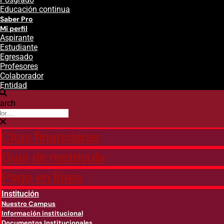
Educación continua
Saber Pro
Mi perfil
Aspirante
Estudiante
Egresado
Profesores
Colaborador
Entidad
arch
Citas financieras
Guía de matricula
Pago en línea
Institución
Nuestro Campus
Información institucional
Documentos Institucionales