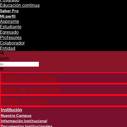
Educación continua
Saber Pro
Mi perfil
Aspirante
Estudiante
Egresado
Profesores
Colaborador
Entidad
arch
Citas financieras
Guía de matricula
Pago en línea
Institución
Nuestro Campus
Información institucional
Documentos Institucionales