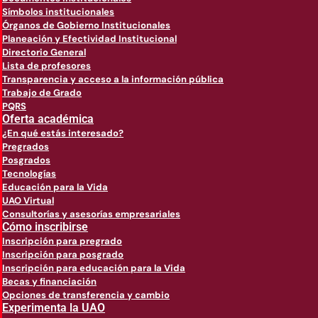
Símbolos institucionales
Órganos de Gobierno Institucionales
Planeación y Efectividad Institucional
Directorio General
Lista de profesores
Transparencia y acceso a la información pública
Trabajo de Grado
PQRS
Oferta académica
¿En qué estás interesado?
Pregrados
Posgrados
Tecnologías
Educación para la Vida
UAO Virtual
Consultorías y asesorías empresariales
Cómo inscribirse
Inscripción para pregrado
Inscripción para posgrado
Inscripción para educación para la Vida
Becas y financiación
Opciones de transferencia y cambio
Experimenta la UAO