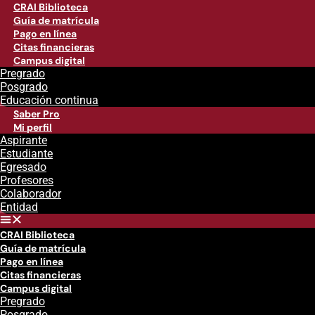
CRAI Biblioteca
Guía de matrícula
Pago en línea
Citas financieras
Campus digital
Pregrado
Posgrado
Educación continua
Saber Pro
Mi perfil
Aspirante
Estudiante
Egresado
Profesores
Colaborador
Entidad
CRAI Biblioteca
Guía de matrícula
Pago en línea
Citas financieras
Campus digital
Pregrado
Posgrado