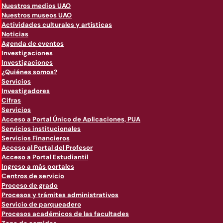
Nuestros medios UAO
Nuestros museos UAO
Actividades culturales y artísticas
Noticias
Agenda de eventos
Investigaciones
Investigaciones
¿Quiénes somos?
Servicios
Investigadores
Cifras
Servicios
Acceso a Portal Único de Aplicaciones, PUA
Servicios institucionales
Servicios Financieros
Acceso al Portal del Profesor
Acceso a Portal Estudiantil
Ingreso a más portales
Centros de servicio
Proceso de grado
Procesos y trámites administrativos
Servicio de parqueadero
Procesos académicos de las facultades