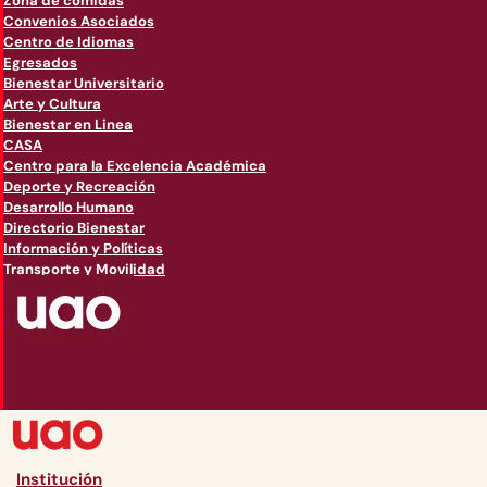
Zona de comidas
Convenios Asociados
Centro de Idiomas
Egresados
Bienestar Universitario
Arte y Cultura
Bienestar en Linea
CASA
Centro para la Excelencia Académica
Deporte y Recreación
Desarrollo Humano
Directorio Bienestar
Información y Políticas
Transporte y Movilidad
Institución