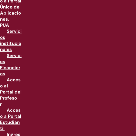
o a Portal
Único de
Aplicacio
nes,
PUA
Servici
os
institucio
nales
Servici
os
Financier
os
Acces
o al
Portal del
Profeso
r
Acces
o a Portal
Estudian
til
Ingres