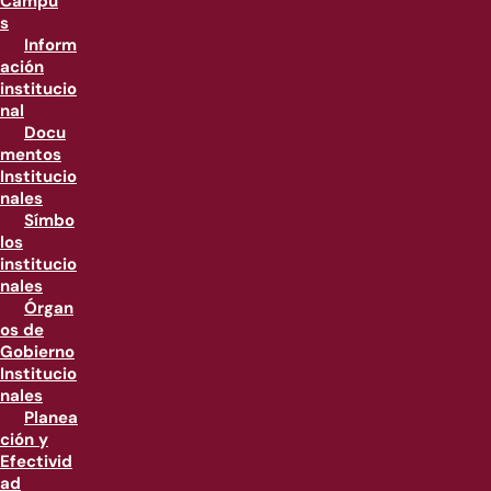
Campu
s
Inform
ación
institucio
nal
Docu
mentos
Institucio
nales
Símbo
los
institucio
nales
Órgan
os de
Gobierno
Institucio
nales
Planea
ción y
Efectivid
ad