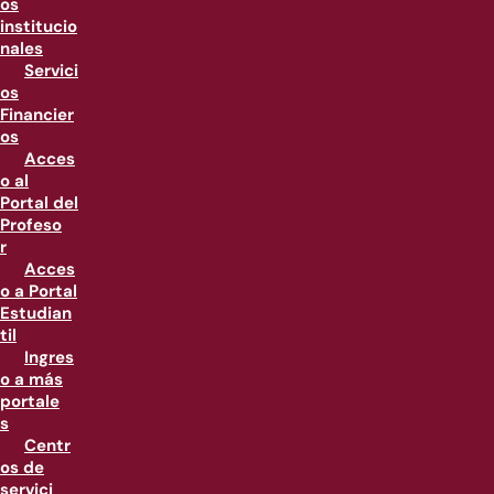
os
institucio
nales
Servici
os
Financier
os
Acces
o al
Portal del
Profeso
r
Acces
o a Portal
Estudian
til
Ingres
o a más
portale
s
Centr
os de
servici