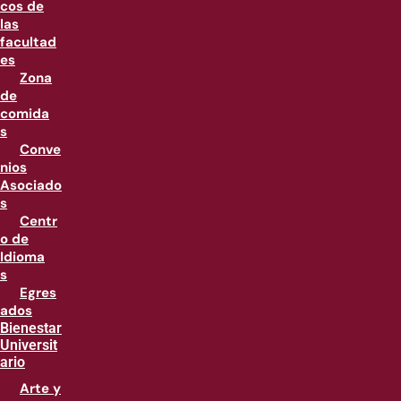
cos de
las
facultad
es
Zona
de
comida
s
Conve
nios
Asociado
s
Centr
o de
Idioma
s
Egres
ados
Bienestar
Universit
ario
Arte y