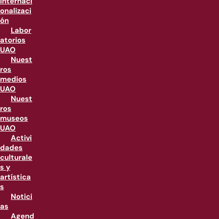
internaci
onalizaci
ón
Labor
atorios
UAO
Nuest
ros
medios
UAO
Nuest
ros
museos
UAO
Activi
dades
culturale
s y
artística
s
Notici
as
Agend