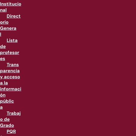
Institucio
nal
Direct
orio
Genera
l
Lista
de
profesor
es
Trans
parencia
y acceso
a la
informaci
ón
públic
a
Trabaj
o de
Grado
PQR