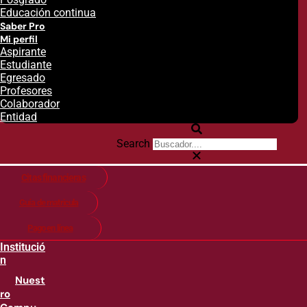
Educación continua
Saber Pro
Mi perfil
Aspirante
Estudiante
Egresado
Profesores
Colaborador
Entidad
Search
Citas financieras
Guía de matricula
Pago en línea
Institució
n
Nuest
ro