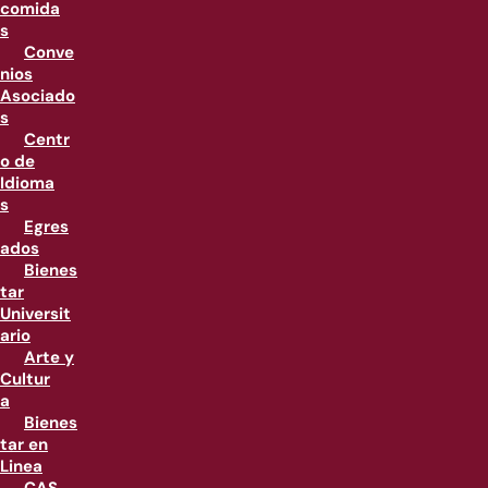
comida
s
Conve
nios
Asociado
s
Centr
o de
Idioma
s
Egres
ados
Bienes
tar
Universit
ario
Arte y
Cultur
a
Bienes
tar en
Linea