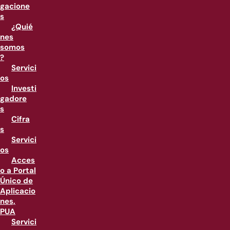
gacione
s
¿Quié
nes
somos
?
Servici
os
Investi
gadore
s
Cifra
s
Servici
os
Acces
o a Portal
Único de
Aplicacio
nes,
PUA
Servici