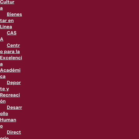
Cultur
a
Bienes
tar en
Linea
CAS
A
Centr
o para la
Excelenci
a
Académi
ca
Depor
te y
Recreaci
ón
Desarr
ollo
Human
o
Direct
orio