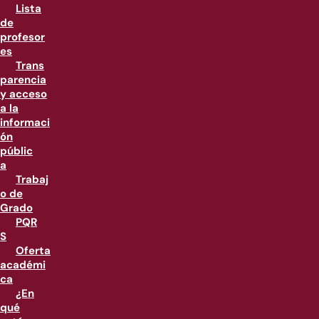
Lista
de
profesor
es
Trans
parencia
y acceso
a la
informaci
ón
públic
a
Trabaj
o de
Grado
PQR
S
Oferta
académi
ca
¿En
qué