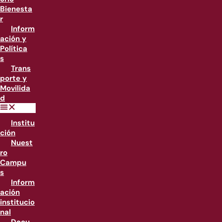
Bienesta
r
Inform
ación y
Política
s
Trans
porte y
Movilida
d
Institu
ción
Nuest
ro
Campu
s
Inform
ación
institucio
nal