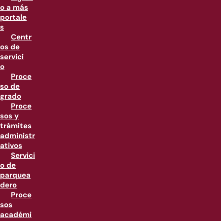
o a más
portale
s
Centr
os de
servici
o
Proce
so de
grado
Proce
sos y
trámites
administr
ativos
Servici
o de
parquea
dero
Proce
sos
académi