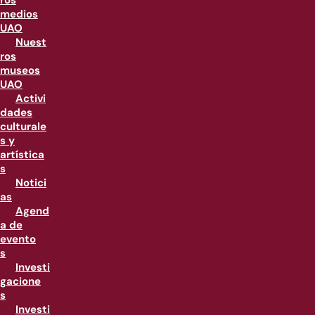
ros
medios
UAO
Nuest
ros
museos
UAO
Activi
dades
culturale
s y
artística
s
Notici
as
Agend
a de
evento
s
Investi
gacione
s
Investi