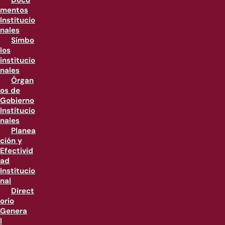
Docu
mentos
Institucio
nales
Símbo
los
institucio
nales
Órgan
os de
Gobierno
Institucio
nales
Planea
ción y
Efectivid
ad
Institucio
nal
Direct
orio
Genera
l