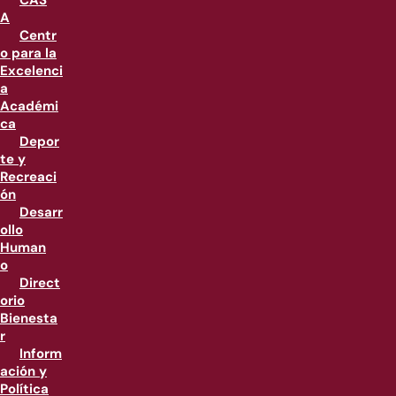
CAS
A
Centr
o para la
Excelenci
a
Académi
ca
Depor
te y
Recreaci
ón
Desarr
ollo
Human
o
Direct
orio
Bienesta
r
Inform
ación y
Política