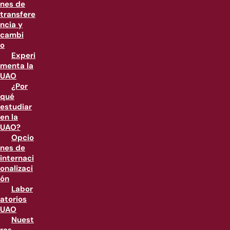
nes de
transfere
ncia y
cambi
o
Experi
menta la
UAO
¿Por
qué
estudiar
en la
UAO?
Opcio
nes de
internaci
onalizaci
ón
Labor
atorios
UAO
Nuest