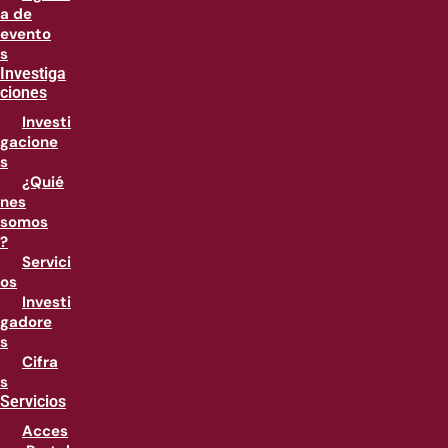
a de
evento
s
Investiga
ciones
Investi
gacione
s
¿Quié
nes
somos
?
Servici
os
Investi
gadore
s
Cifra
s
Servicios
Acces