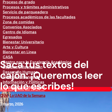
Proceso de grado
Procesos y trámites administrativos
Servicio de parqueadero
Procesos académicos de las facultades
Zona de comidas
Convenios Asociados
Centro de Idiomas
Egresados
Bienestar Universitario
Arte y Cultura
Bienestar en Linea
CASA
Saca tus textos del
Centro para la Excelencia Académica
Deporte y Recreación
cajón: ¡Queremos leer
Desarrollo Humano
Directorio Bienestar
lo que escribes!
Información y Políticas
Transporte y Movilidad
Saca tus textos del cajón: ¡...
CRAI
,
Lo UAO de la Semana
3 marzo, 2026