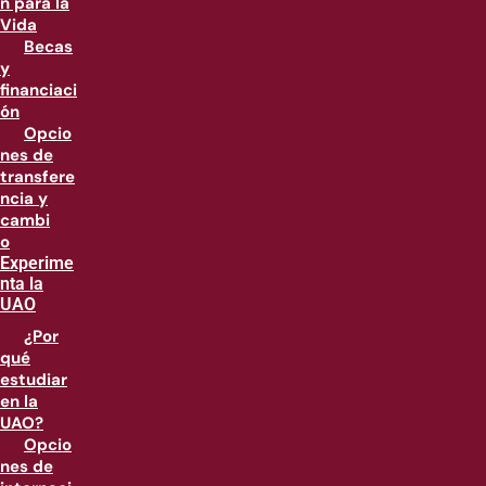
n para la
Vida
Becas
y
financiaci
ón
Opcio
nes de
transfere
ncia y
cambi
o
Experime
nta la
UAO
¿Por
qué
estudiar
en la
UAO?
Opcio
nes de