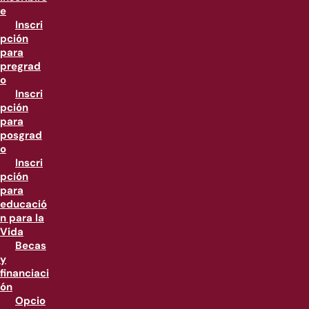
e
Inscri
pción
para
pregrad
o
Inscri
pción
para
posgrad
o
Inscri
pción
para
educació
n para la
Vida
Becas
y
financiaci
ón
Opcio