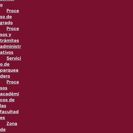
o
Proce
so de
grado
Proce
sos y
trámites
administr
ativos
Servici
o de
parquea
dero
Proce
sos
académi
cos de
las
facultad
es
Zona
de