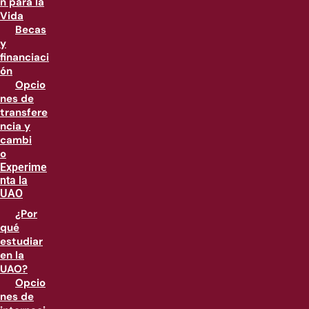
n para la
Vida
Becas
y
financiaci
ón
Opcio
nes de
transfere
ncia y
cambi
o
Experime
nta la
UAO
¿Por
qué
estudiar
en la
UAO?
Opcio
nes de