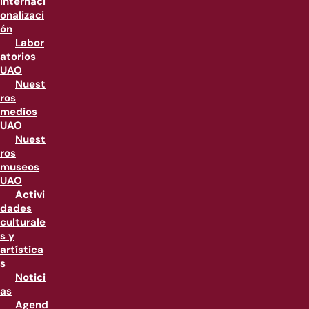
internaci
onalizaci
ón
Labor
atorios
UAO
Nuest
ros
medios
UAO
Nuest
ros
museos
UAO
Activi
dades
culturale
s y
artística
s
Notici
as
Agend