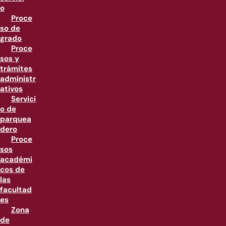
o
Proce
so de
grado
Proce
sos y
trámites
administr
ativos
Servici
o de
parquea
dero
Proce
sos
académi
cos de
las
facultad
es
Zona
de