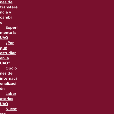
nes de
transfere
ncia y
cambi
o
Experi
menta la
UAO
¿Por
qué
estudiar
en la
UAO?
Opcio
nes de
internaci
onalizaci
ón
Labor
atorios
UAO
Nuest