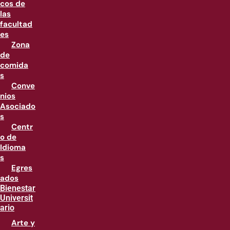
cos de
las
facultad
es
Zona
de
comida
s
Conve
nios
Asociado
s
Centr
o de
Idioma
s
Egres
ados
Bienestar
Universit
ario
Arte y