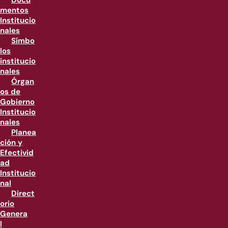
Docu
mentos
Institucio
nales
Símbo
los
institucio
nales
Órgan
os de
Gobierno
Institucio
nales
Planea
ción y
Efectivid
ad
Institucio
nal
Direct
orio
Genera
l