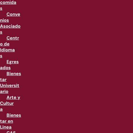
comida
s
Conve
nios
Asociado
s
Centr
o de
Idioma
s
Egres
ados
Bienes
tar
Universit
ario
Arte y
Cultur
a
Bienes
tar en
Linea