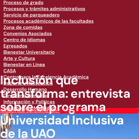
Proceso de grado
Procesos y trámites administrativos
Servicio de parqueadero
Procesos académicos de las facultades
Zona de comidas
Convenios Asociados
Centro de Idiomas
Egresados
Bienestar Universitario
Arte y Cultura
Bienestar en Linea
CASA
Inclusión que
Centro para la Excelencia Académica
Deporte y Recreación
transforma: entrevista
Desarrollo Humano
Directorio Bienestar
sobre el programa
Información y Políticas
Transporte y Movilidad
Inclusión que transforma: ent...
Universidad Inclusiva
de la UAO