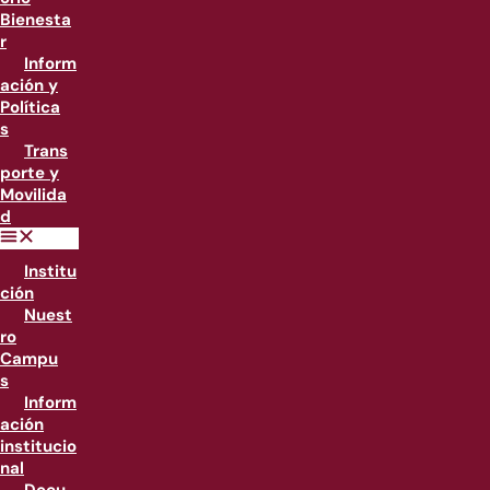
Bienesta
r
Inform
ación y
Política
s
Trans
porte y
Movilida
d
Institu
ción
Nuest
ro
Campu
s
Inform
ación
institucio
nal