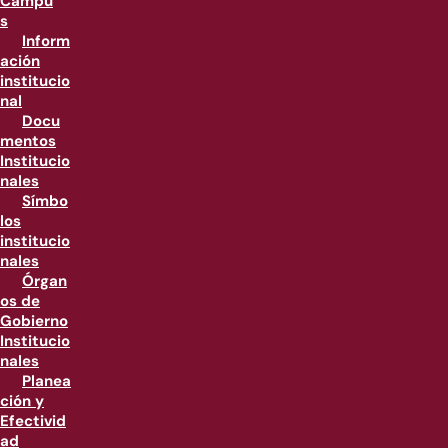
Campu
s
Inform
ación
institucio
nal
Docu
mentos
Institucio
nales
Símbo
los
institucio
nales
Órgan
os de
Gobierno
Institucio
nales
Planea
ción y
Efectivid
ad