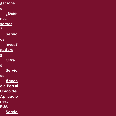
gacione
s
¿Quié
nes
somos
?
Servici
os
Investi
gadore
s
Cifra
s
Servici
os
Acces
o a Portal
Único de
Aplicacio
nes,
PUA
Servici