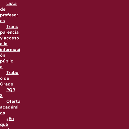
Lista
de
profesor
es
Trans
parencia
y acceso
a la
informaci
ón
públic
a
Trabaj
o de
Grado
PQR
S
Oferta
académi
ca
¿En
qué