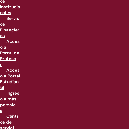
os
institucio
nales
Servici
os
Financier
os
Acces
o al
Portal del
Profeso
r
Acces
o a Portal
Estudian
til
Ingres
o a más
portale
s
Centr
os de
servici