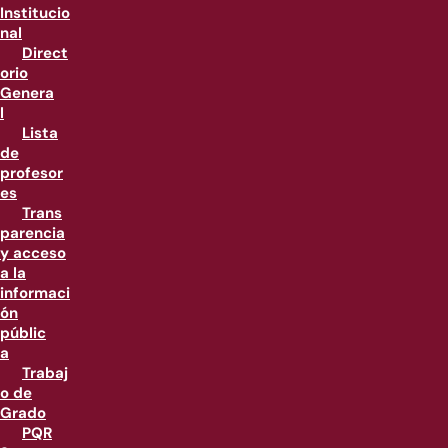
Institucio
nal
Direct
orio
Genera
l
Lista
de
profesor
es
Trans
parencia
y acceso
a la
informaci
ón
públic
a
Trabaj
o de
Grado
PQR