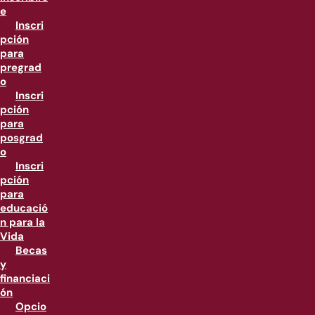
e
Inscri
pción
para
pregrad
o
Inscri
pción
para
posgrad
o
Inscri
pción
para
educació
n para la
Vida
Becas
y
financiaci
ón
Opcio