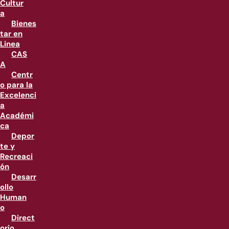
Cultur
a
Bienes
tar en
Linea
CAS
A
Centr
o para la
Excelenci
a
Académi
ca
Depor
te y
Recreaci
ón
Desarr
ollo
Human
o
Direct
orio