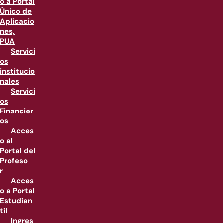
o a Portal
Único de
Aplicacio
nes,
PUA
Servici
os
institucio
nales
Servici
os
Financier
os
Acces
o al
Portal del
Profeso
r
Acces
o a Portal
Estudian
til
Ingres