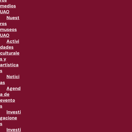
ros
medios
UAO
Nuest
ros
museos
UAO
Activi
dades
culturale
s y
artística
s
Notici
as
Agend
a de
evento
s
Investi
gacione
s
Investi