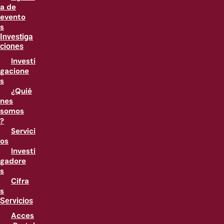
a de
evento
s
Investiga
ciones
Investi
gacione
s
¿Quié
nes
somos
?
Servici
os
Investi
gadore
s
Cifra
s
Servicios
Acces