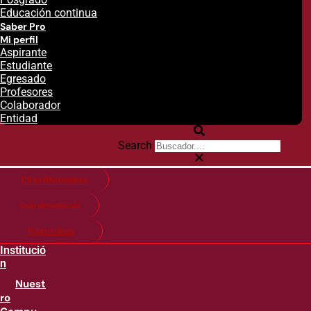
Educación continua
Saber Pro
Mi perfil
Aspirante
Estudiante
Egresado
Profesores
Colaborador
Entidad
Search
Citas financieras
Guía de matricula
Pago en línea
Institució
n
Nuest
ro