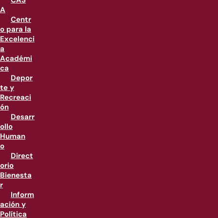
CAS
A
Centr
o para la
Excelenci
a
Académi
ca
Depor
te y
Recreaci
ón
Desarr
ollo
Human
o
Direct
orio
Bienesta
r
Inform
ación y
Política