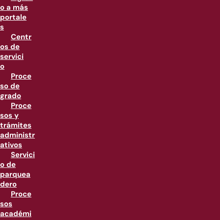
o a más
portale
s
Centr
os de
servici
o
Proce
so de
grado
Proce
sos y
trámites
administr
ativos
Servici
o de
parquea
dero
Proce
sos
académi