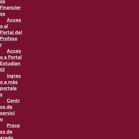
os
Financier
os
Acces
o al
Portal del
Profeso
r
Acces
o a Portal
Estudian
til
Ingres
o a más
portale
s
Centr
os de
servici
o
Proce
so de
grado