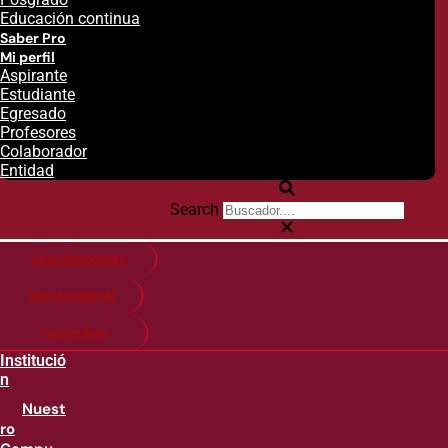
Educación continua
Saber Pro
Mi perfil
Aspirante
Estudiante
Egresado
Profesores
Colaborador
Entidad
Search
Citas financieras
Guía de matricula
Pago en línea
Institució
n
Nuest
ro