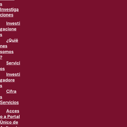
s
Investiga
ciones
Investi
gacione
s
¿Quié
nes
somos
?
Servici
os
Investi
gadore
s
Cifra
s
Servicios
Acces
o a Portal
Único de