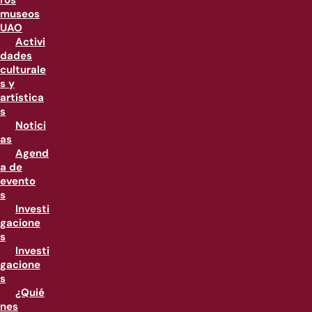
ros
museos
UAO
Activi
dades
culturale
s y
artística
s
Notici
as
Agend
a de
evento
s
Investi
gacione
s
Investi
gacione
s
¿Quié
nes