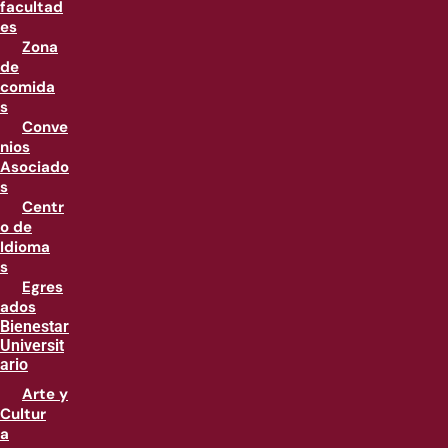
facultad
es
Zona
de
comida
s
Conve
nios
Asociado
s
Centr
o de
Idioma
s
Egres
ados
Bienestar
Universit
ario
Arte y
Cultur
a