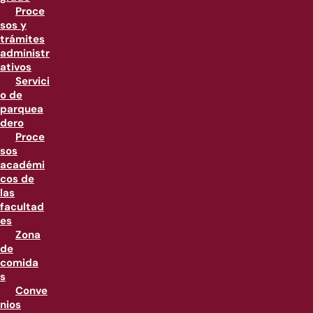
Proce
sos y
trámites
administr
ativos
Servici
o de
parquea
dero
Proce
sos
académi
cos de
las
facultad
es
Zona
de
comida
s
Conve
nios