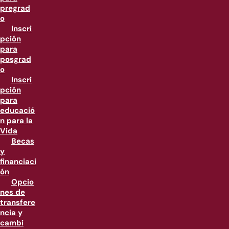
pregrad
o
Inscri
pción
para
posgrad
o
Inscri
pción
para
educació
n para la
Vida
Becas
y
financiaci
ón
Opcio
nes de
transfere
ncia y
cambi