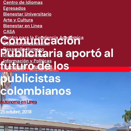
Centro de Idiomas
Egresados
Bienestar Universitario
Arte y Cultura
Bienestar en Linea
CASA
Comunicación
Centro para la Excelencia Académica
Deporte y Recreación
Publicitaria aportó al
Desarrollo Humano
Directorio Bienestar
futuro de los
Información y Políticas
Transporte y Movilidad
Comunicación Publicitaria apo...
publicistas
colombianos
Autónoma en Línea
25 octubre, 2018