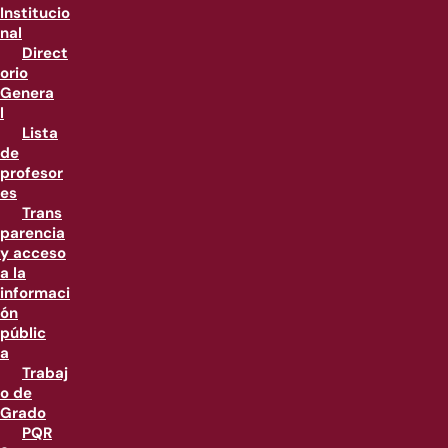
Institucio
nal
Direct
orio
Genera
l
Lista
de
profesor
es
Trans
parencia
y acceso
a la
informaci
ón
públic
a
Trabaj
o de
Grado
PQR