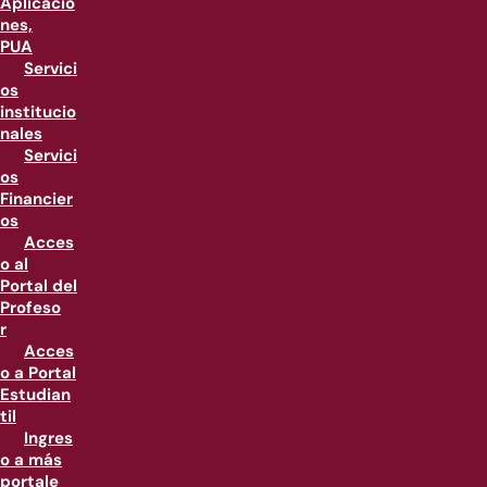
Aplicacio
nes,
PUA
Servici
os
institucio
nales
Servici
os
Financier
os
Acces
o al
Portal del
Profeso
r
Acces
o a Portal
Estudian
til
Ingres
o a más
portale