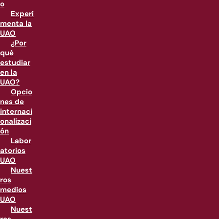
o
Experi
menta la
UAO
¿Por
qué
estudiar
en la
UAO?
Opcio
nes de
internaci
onalizaci
ón
Labor
atorios
UAO
Nuest
ros
medios
UAO
Nuest