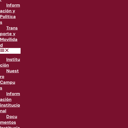
Inform
ación y
Política
s
Trans
porte y
Movilida
d
Institu
ción
Nuest
ro
Campu
s
Inform
ación
institucio
nal
Docu
mentos