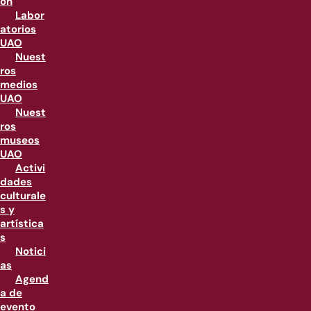
ón
Labor
atorios
UAO
Nuest
ros
medios
UAO
Nuest
ros
museos
UAO
Activi
dades
culturale
s y
artística
s
Notici
as
Agend
a de
evento