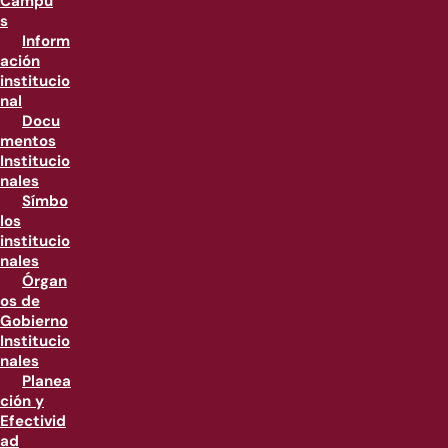
Campu
s
Inform
ación
institucio
nal
Docu
mentos
Institucio
nales
Símbo
los
institucio
nales
Órgan
os de
Gobierno
Institucio
nales
Planea
ción y
Efectivid
ad