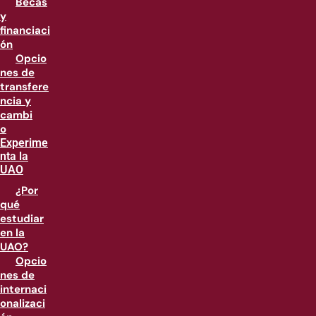
Becas
y
financiaci
ón
Opcio
nes de
transfere
ncia y
cambi
o
Experime
nta la
UAO
¿Por
qué
estudiar
en la
UAO?
Opcio
nes de
internaci
onalizaci