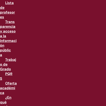
Lista
de
profesor
es
Trans
parencia
y acceso
a la
informaci
ón
públic
a
Trabaj
o de
Grado
PQR
S
Oferta
académi
ca
¿En
qué