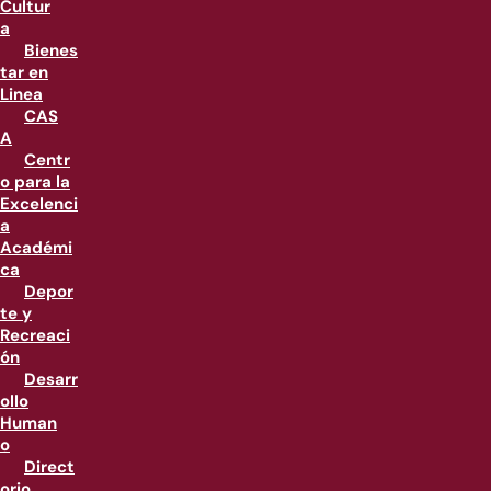
Cultur
a
Bienes
tar en
Linea
CAS
A
Centr
o para la
Excelenci
a
Académi
ca
Depor
te y
Recreaci
ón
Desarr
ollo
Human
o
Direct
orio