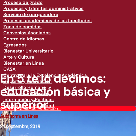
Proceso de grado
Procesos y trámites administrativos
Servicio de parqueadero
Procesos académicos de las facultades
Zona de comidas
Convenios Asociados
Centro de Idiomas
Egresados
Bienestar Universitario
Arte y Cultura
Bienestar en Linea
CASA
En 5 te lo decimos:
Centro para la Excelencia Académica
Deporte y Recreación
educación básica y
Desarrollo Humano
Directorio Bienestar
superior
Información y Políticas
Transporte y Movilidad
En 5 te lo decimos: educación...
Autónoma en Línea
24 septiembre, 2019