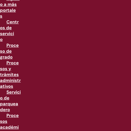
o a más
portale
s
Centr
os de
servici
o
Proce
so de
grado
Proce
sos y
trámites
administr
ativos
Servici
o de
parquea
dero
Proce
sos
académi