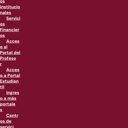
os
institucio
nales
Servici
os
Financier
os
Acces
o al
Portal del
Profeso
r
Acces
o a Portal
Estudian
til
Ingres
o a más
portale
s
Centr
os de
servici