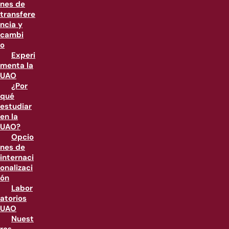
nes de
transfere
ncia y
cambi
o
Experi
menta la
UAO
¿Por
qué
estudiar
en la
UAO?
Opcio
nes de
internaci
onalizaci
ón
Labor
atorios
UAO
Nuest