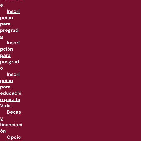
e
Inscri
pción
para
pregrad
o
Inscri
pción
para
posgrad
o
Inscri
pción
para
educació
n para la
Vida
Becas
y
financiaci
ón
Opcio