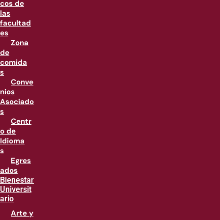
cos de
las
facultad
es
Zona
de
comida
s
Conve
nios
Asociado
s
Centr
o de
Idioma
s
Egres
ados
Bienestar
Universit
ario
Arte y