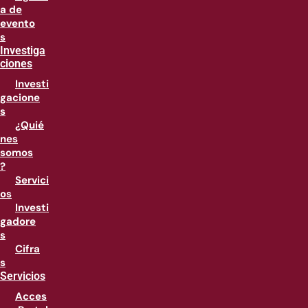
a de
evento
s
Investiga
ciones
Investi
gacione
s
¿Quié
nes
somos
?
Servici
os
Investi
gadore
s
Cifra
s
Servicios
Acces