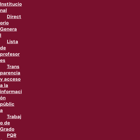
Institucio
nal
Direct
orio
Genera
l
Lista
de
profesor
es
Trans
parencia
y acceso
a la
informaci
ón
públic
a
Trabaj
o de
Grado
PQR