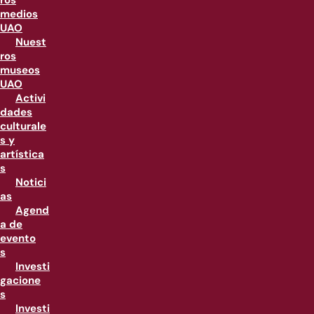
ros
medios
UAO
Nuest
ros
museos
UAO
Activi
dades
culturale
s y
artística
s
Notici
as
Agend
a de
evento
s
Investi
gacione
s
Investi