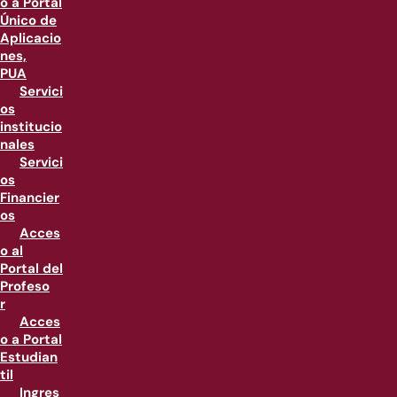
o a Portal
Único de
Aplicacio
nes,
PUA
Servici
os
institucio
nales
Servici
os
Financier
os
Acces
o al
Portal del
Profeso
r
Acces
o a Portal
Estudian
til
Ingres