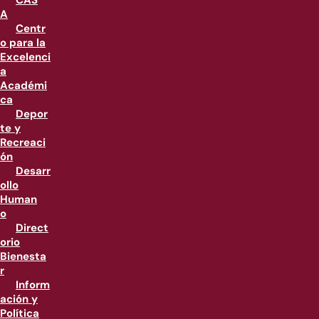
CAS
A
Centr
o para la
Excelenci
a
Académi
ca
Depor
te y
Recreaci
ón
Desarr
ollo
Human
o
Direct
orio
Bienesta
r
Inform
ación y
Política