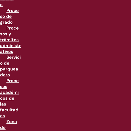
o
Proce
so de
grado
Proce
sos y
trámites
administr
ativos
Servici
o de
parquea
dero
Proce
sos
académi
cos de
las
facultad
es
Zona
de