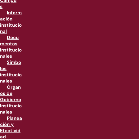
Campu
s
Inform
ación
institucio
nal
Docu
mentos
Institucio
nales
Símbo
los
institucio
nales
Órgan
os de
Gobierno
Institucio
nales
Planea
ción y
Efectivid
ad