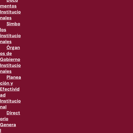
Docu
mentos
Institucio
nales
Símbo
los
institucio
nales
Órgan
os de
Gobierno
Institucio
nales
Planea
ción y
Efectivid
ad
Institucio
nal
Direct
orio
Genera
l