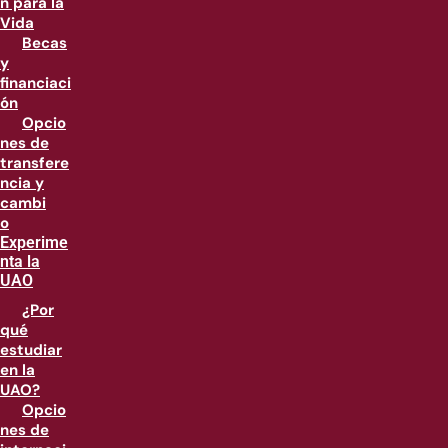
n para la
Vida
Becas
y
financiaci
ón
Opcio
nes de
transfere
ncia y
cambi
o
Experime
nta la
UAO
¿Por
qué
estudiar
en la
UAO?
Opcio
nes de