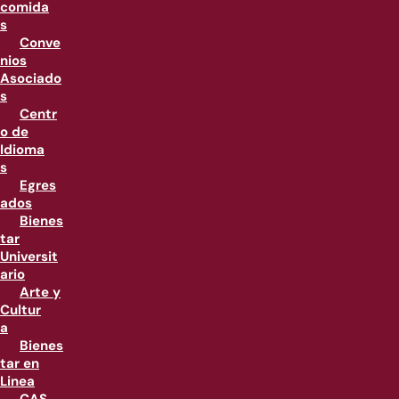
comida
s
Conve
nios
Asociado
s
Centr
o de
Idioma
s
Egres
ados
Bienes
tar
Universit
ario
Arte y
Cultur
a
Bienes
tar en
Linea