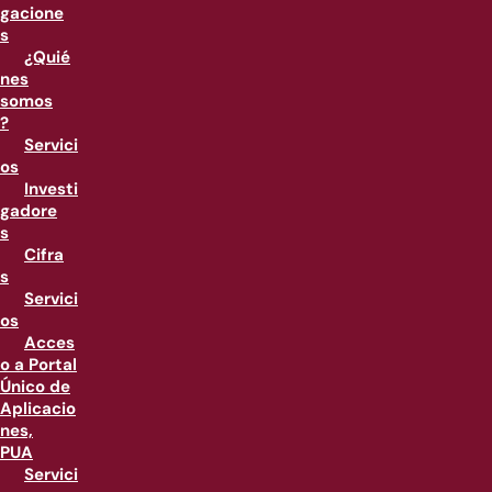
gacione
s
¿Quié
nes
somos
?
Servici
os
Investi
gadore
s
Cifra
s
Servici
os
Acces
o a Portal
Único de
Aplicacio
nes,
PUA
Servici