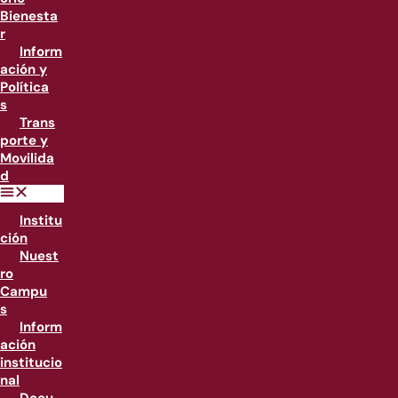
Bienesta
r
Inform
ación y
Política
s
Trans
porte y
Movilida
d
Institu
ción
Nuest
ro
Campu
s
Inform
ación
institucio
nal