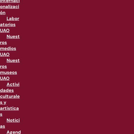
internaci
onalizaci
ón
Labor
atorios
UAO
Nuest
ros
medios
UAO
Nuest
ros
museos
UAO
Activi
dades
culturale
s y
artística
s
Notici
as
Agend