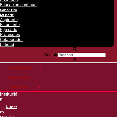
Educación continua
Saber Pro
Mi perfil
Aspirante
Estudiante
Egresado
Profesores
Colaborador
Entidad
Search
Citas financieras
Guía de matricula
Pago en línea
Institució
n
Nuest
ro