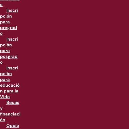
e
Inscri
pción
para
pregrad
o
Inscri
pción
para
posgrad
o
Inscri
pción
para
educació
n para la
Vida
Becas
y
financiaci
ón
Opcio