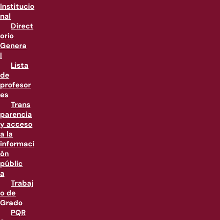
Institucio
nal
Direct
orio
Genera
l
Lista
de
profesor
es
Trans
parencia
y acceso
a la
informaci
ón
públic
a
Trabaj
o de
Grado
PQR