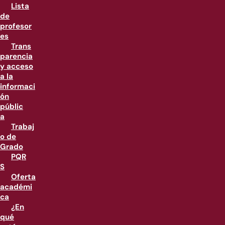
Lista
de
profesor
es
Trans
parencia
y acceso
a la
informaci
ón
públic
a
Trabaj
o de
Grado
PQR
S
Oferta
académi
ca
¿En
qué