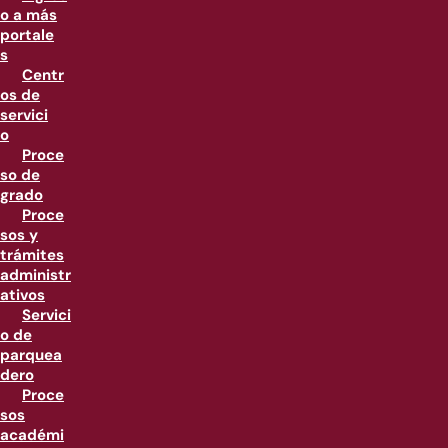
o a más
portale
s
Centr
os de
servici
o
Proce
so de
grado
Proce
sos y
trámites
administr
ativos
Servici
o de
parquea
dero
Proce
sos
académi