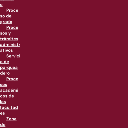
o
Proce
so de
grado
Proce
sos y
trámites
administr
ativos
Servici
o de
parquea
dero
Proce
sos
académi
cos de
las
facultad
es
Zona
de