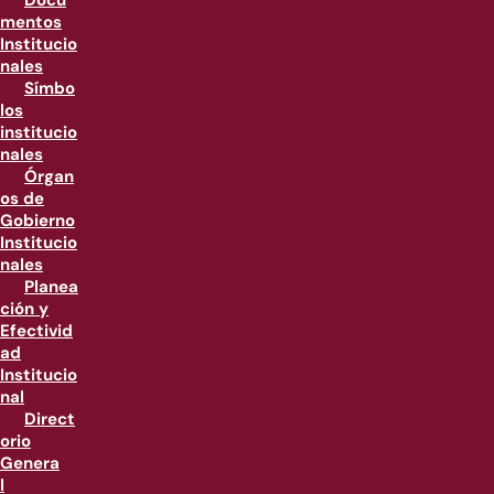
Docu
mentos
Institucio
nales
Símbo
los
institucio
nales
Órgan
os de
Gobierno
Institucio
nales
Planea
ción y
Efectivid
ad
Institucio
nal
Direct
orio
Genera
l