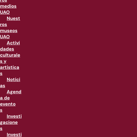
ros
medios
UAO
Nuest
ros
museos
UAO
Activi
dades
culturale
s y
artística
s
Notici
as
Agend
a de
evento
s
Investi
gacione
s
Investi