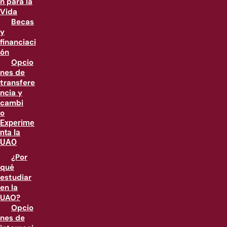
n para la
Vida
Becas
y
financiaci
ón
Opcio
nes de
transfere
ncia y
cambi
o
Experime
nta la
UAO
¿Por
qué
estudiar
en la
UAO?
Opcio
nes de