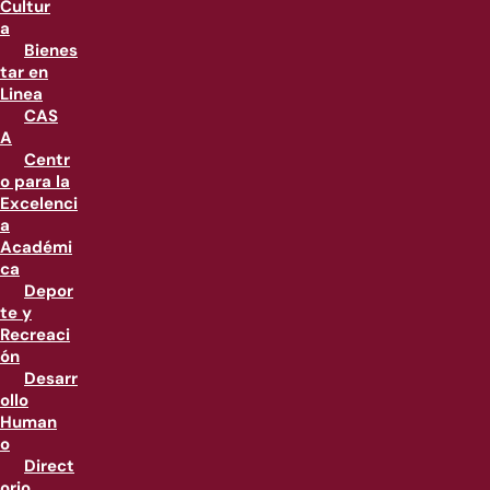
Cultur
a
Bienes
tar en
Linea
CAS
A
Centr
o para la
Excelenci
a
Académi
ca
Depor
te y
Recreaci
ón
Desarr
ollo
Human
o
Direct
orio