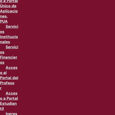
o a Portal
Único de
Aplicacio
nes,
PUA
Servici
os
institucio
nales
Servici
os
Financier
os
Acces
o al
Portal del
Profeso
r
Acces
o a Portal
Estudian
til
Ingres