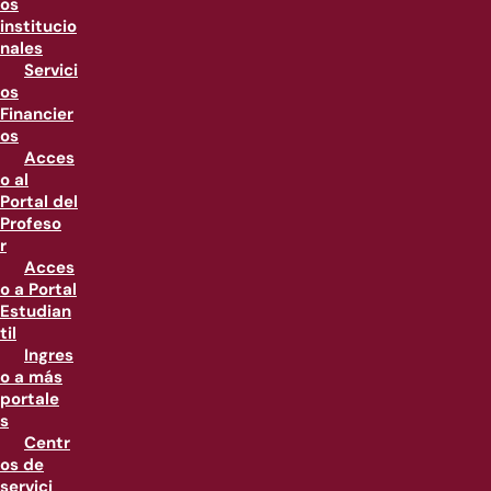
os
institucio
nales
Servici
os
Financier
os
Acces
o al
Portal del
Profeso
r
Acces
o a Portal
Estudian
til
Ingres
o a más
portale
s
Centr
os de
servici