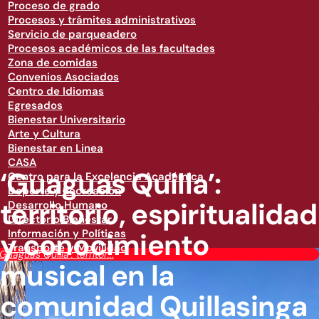
Proceso de grado
Procesos y trámites administrativos
Servicio de parqueadero
Procesos académicos de las facultades
Zona de comidas
Convenios Asociados
Centro de Idiomas
Egresados
Bienestar Universitario
Arte y Cultura
Bienestar en Linea
CASA
‘Guaguas Quilla’:
Centro para la Excelencia Académica
Deporte y Recreación
territorio, espiritualidad
Desarrollo Humano
Directorio Bienestar
y conocimiento
Información y Políticas
Transporte y Movilidad
‘Guaguas Quilla’: territor...
musical en la
comunidad Quillasinga