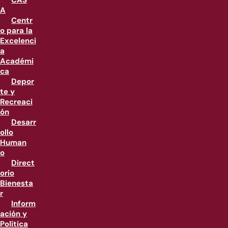
CAS
A
Centr
o para la
Excelenci
a
Académi
ca
Depor
te y
Recreaci
ón
Desarr
ollo
Human
o
Direct
orio
Bienesta
r
Inform
ación y
Política