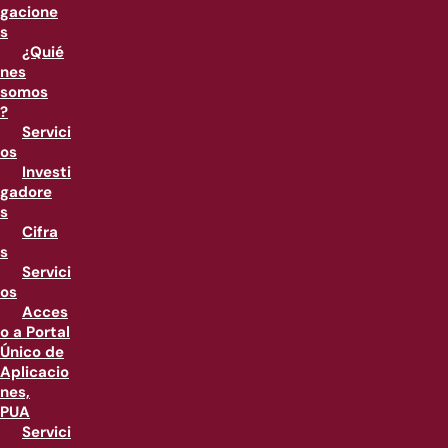
gacione
s
¿Quié
nes
somos
?
Servici
os
Investi
gadore
s
Cifra
s
Servici
os
Acces
o a Portal
Único de
Aplicacio
nes,
PUA
Servici