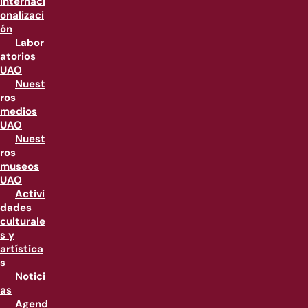
internaci
onalizaci
ón
Labor
atorios
UAO
Nuest
ros
medios
UAO
Nuest
ros
museos
UAO
Activi
dades
culturale
s y
artística
s
Notici
as
Agend