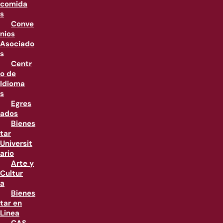
comida
s
Conve
nios
Asociado
s
Centr
o de
Idioma
s
Egres
ados
Bienes
tar
Universit
ario
Arte y
Cultur
a
Bienes
tar en
Linea