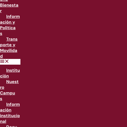
Bienesta
r
Inform
ación y
Política
s
Trans
porte y
Movilida
d
Institu
ción
Nuest
ro
Campu
s
Inform
ación
institucio
nal