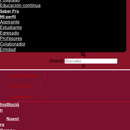
Educación continua
Saber Pro
Mi perfil
Aspirante
Estudiante
Egresado
Profesores
Colaborador
Entidad
Search
Citas financieras
Guía de matricula
Pago en línea
Institució
n
Nuest
ro