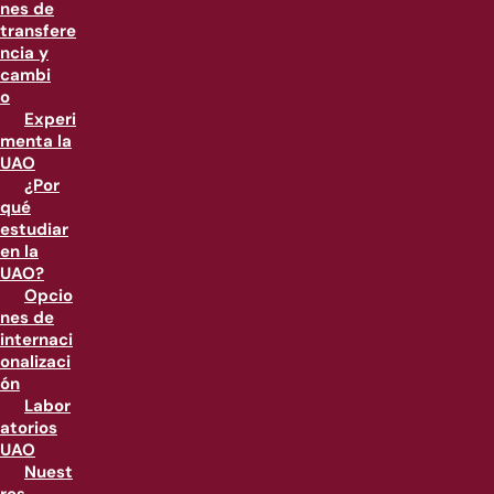
nes de
transfere
ncia y
cambi
o
Experi
menta la
UAO
¿Por
qué
estudiar
en la
UAO?
Opcio
nes de
internaci
onalizaci
ón
Labor
atorios
UAO
Nuest