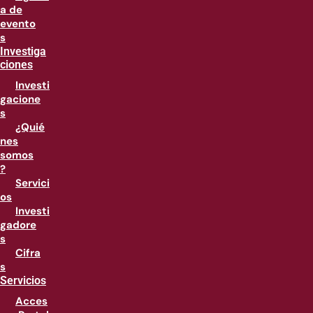
a de
evento
s
Investiga
ciones
Investi
gacione
s
¿Quié
nes
somos
?
Servici
os
Investi
gadore
s
Cifra
s
Servicios
Acces