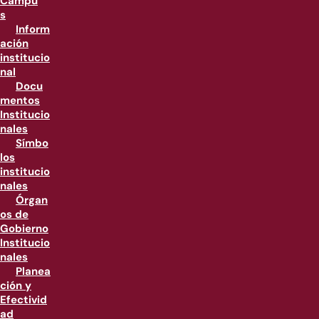
Campu
s
Inform
ación
institucio
nal
Docu
mentos
Institucio
nales
Símbo
los
institucio
nales
Órgan
os de
Gobierno
Institucio
nales
Planea
ción y
Efectivid
ad