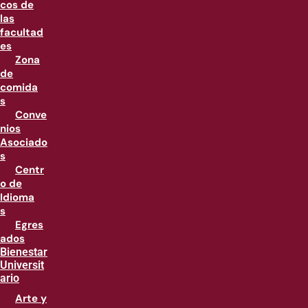
cos de
las
facultad
es
Zona
de
comida
s
Conve
nios
Asociado
s
Centr
o de
Idioma
s
Egres
ados
Bienestar
Universit
ario
Arte y