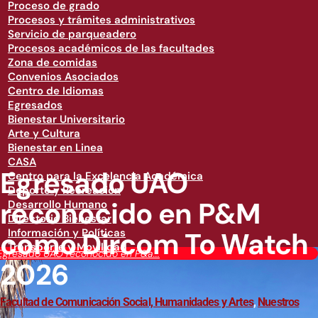
Proceso de grado
Procesos y trámites administrativos
Servicio de parqueadero
Procesos académicos de las facultades
Zona de comidas
Convenios Asociados
Centro de Idiomas
Egresados
Bienestar Universitario
Arte y Cultura
Bienestar en Linea
CASA
Egresado UAO
Centro para la Excelencia Académica
Deporte y Recreación
reconocido en P&M
Desarrollo Humano
Directorio Bienestar
como Dircom To Watch
Información y Políticas
Transporte y Movilidad
Egresado UAO reconocido en P&a...
2026
Facultad de Comunicación Social, Humanidades y Artes
,
Nuestros