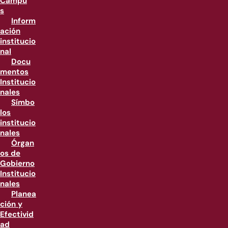
Campu
s
Inform
ación
institucio
nal
Docu
mentos
Institucio
nales
Símbo
los
institucio
nales
Órgan
os de
Gobierno
Institucio
nales
Planea
ción y
Efectivid
ad