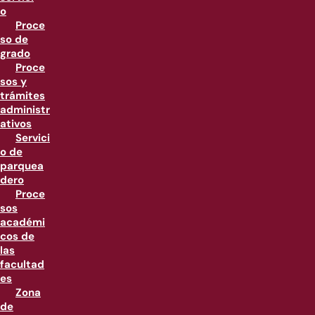
o
Proce
so de
grado
Proce
sos y
trámites
administr
ativos
Servici
o de
parquea
dero
Proce
sos
académi
cos de
las
facultad
es
Zona
de