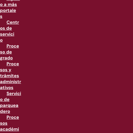
o a más
portale
s
Centr
os de
servici
o
Proce
so de
grado
Proce
sos y
trámites
administr
ativos
Servici
o de
parquea
dero
Proce
sos
académi