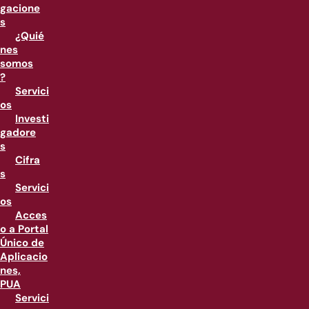
gacione
s
¿Quié
nes
somos
?
Servici
os
Investi
gadore
s
Cifra
s
Servici
os
Acces
o a Portal
Único de
Aplicacio
nes,
PUA
Servici