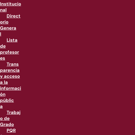
Institucio
nal
Direct
orio
Genera
l
Lista
de
profesor
es
Trans
parencia
y acceso
a la
informaci
ón
públic
a
Trabaj
o de
Grado
PQR