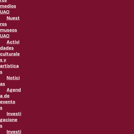
ros
medios
UAO
Nuest
ros
museos
UAO
Activi
dades
culturale
s y
artística
s
Notici
as
Agend
a de
evento
s
Investi
gacione
s
Investi