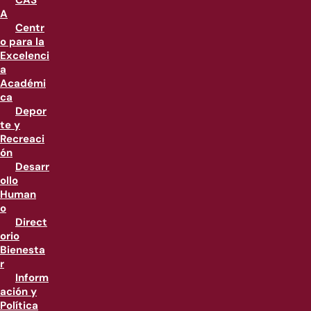
CAS
A
Centr
o para la
Excelenci
a
Académi
ca
Depor
te y
Recreaci
ón
Desarr
ollo
Human
o
Direct
orio
Bienesta
r
Inform
ación y
Política