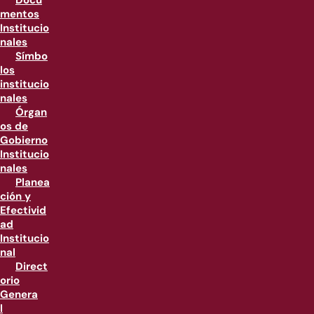
Docu
mentos
Institucio
nales
Símbo
los
institucio
nales
Órgan
os de
Gobierno
Institucio
nales
Planea
ción y
Efectivid
ad
Institucio
nal
Direct
orio
Genera
l