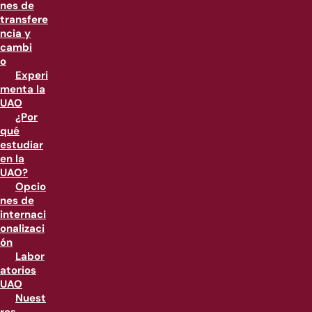
nes de
transfere
ncia y
cambi
o
Experi
menta la
UAO
¿Por
qué
estudiar
en la
UAO?
Opcio
nes de
internaci
onalizaci
ón
Labor
atorios
UAO
Nuest