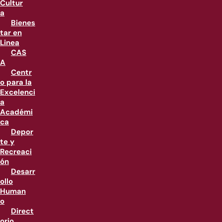
Cultur
a
Bienes
tar en
Linea
CAS
A
Centr
o para la
Excelenci
a
Académi
ca
Depor
te y
Recreaci
ón
Desarr
ollo
Human
o
Direct
orio