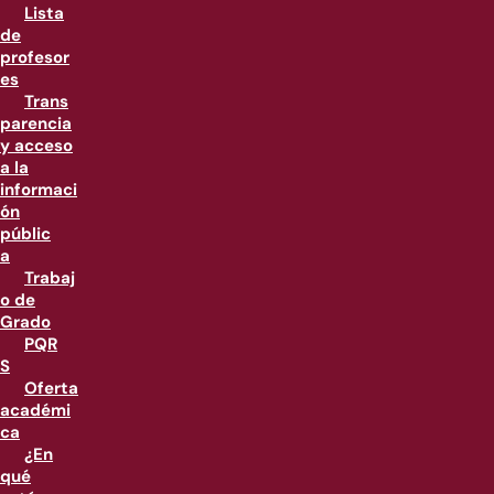
Lista
de
profesor
es
Trans
parencia
y acceso
a la
informaci
ón
públic
a
Trabaj
o de
Grado
PQR
S
Oferta
académi
ca
¿En
qué