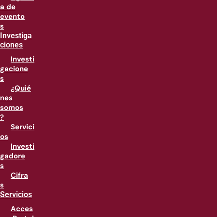
a de
evento
s
Investiga
ciones
Investi
gacione
s
¿Quié
nes
somos
?
Servici
os
Investi
gadore
s
Cifra
s
Servicios
Acces