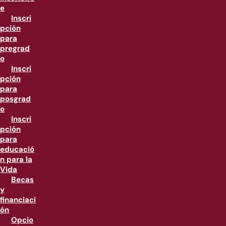
e
Inscri
pción
para
pregrad
o
Inscri
pción
para
posgrad
o
Inscri
pción
para
educació
n para la
Vida
Becas
y
financiaci
ón
Opcio