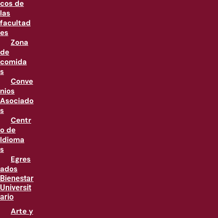
cos de
las
facultad
es
Zona
de
comida
s
Conve
nios
Asociado
s
Centr
o de
Idioma
s
Egres
ados
Bienestar
Universit
ario
Arte y