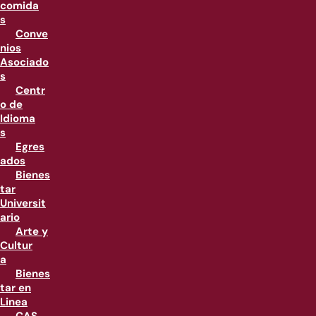
comida
s
Conve
nios
Asociado
s
Centr
o de
Idioma
s
Egres
ados
Bienes
tar
Universit
ario
Arte y
Cultur
a
Bienes
tar en
Linea