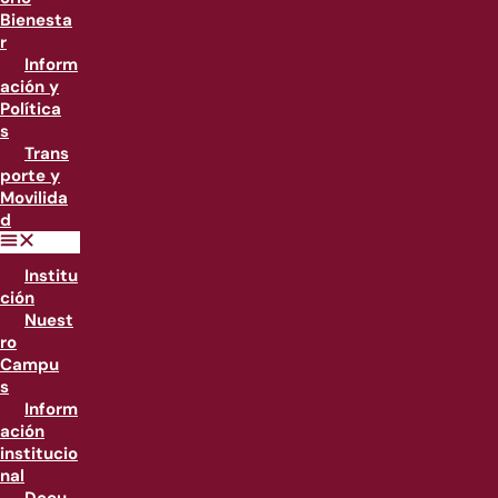
Bienesta
r
Inform
ación y
Política
s
Trans
porte y
Movilida
d
Institu
ción
Nuest
ro
Campu
s
Inform
ación
institucio
nal