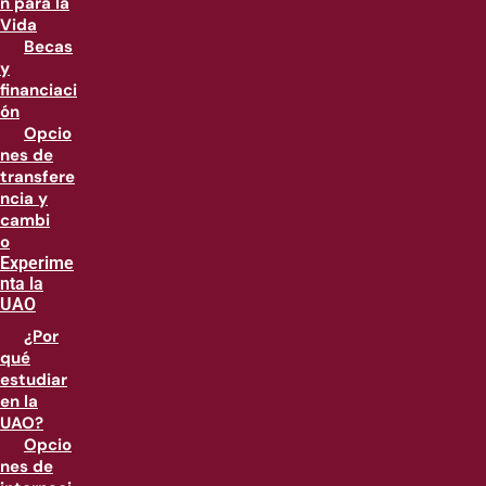
n para la
Vida
Becas
y
financiaci
ón
Opcio
nes de
transfere
ncia y
cambi
o
Experime
nta la
UAO
¿Por
qué
estudiar
en la
UAO?
Opcio
nes de