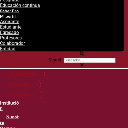
Educación continua
Saber Pro
Mi perfil
Aspirante
Estudiante
Egresado
Profesores
Colaborador
Entidad
Search
Citas financieras
Guía de matricula
Pago en línea
Institució
n
Nuest
ro