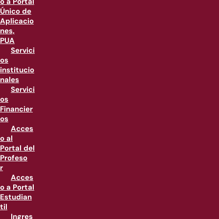
o a Portal
Único de
Aplicacio
nes,
PUA
Servici
os
institucio
nales
Servici
os
Financier
os
Acces
o al
Portal del
Profeso
r
Acces
o a Portal
Estudian
til
Ingres