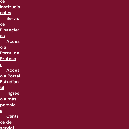
os
institucio
nales
Servici
os
Financier
os
Acces
o al
Portal del
Profeso
r
Acces
o a Portal
Estudian
til
Ingres
o a más
portale
s
Centr
os de
servici