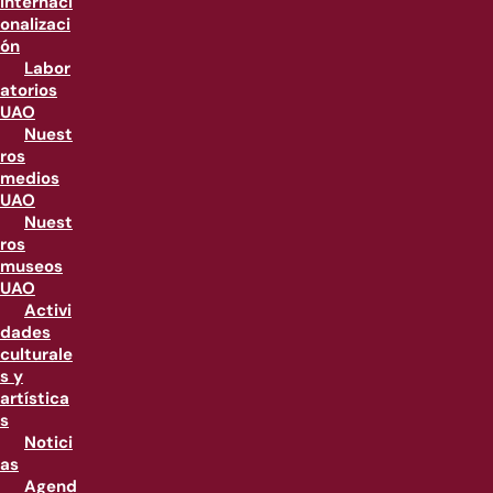
internaci
onalizaci
ón
Labor
atorios
UAO
Nuest
ros
medios
UAO
Nuest
ros
museos
UAO
Activi
dades
culturale
s y
artística
s
Notici
as
Agend