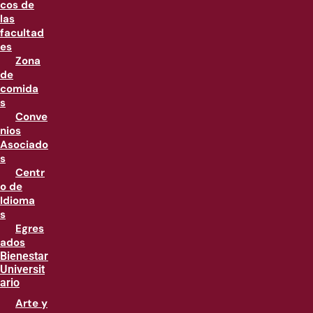
cos de
las
facultad
es
Zona
de
comida
s
Conve
nios
Asociado
s
Centr
o de
Idioma
s
Egres
ados
Bienestar
Universit
ario
Arte y