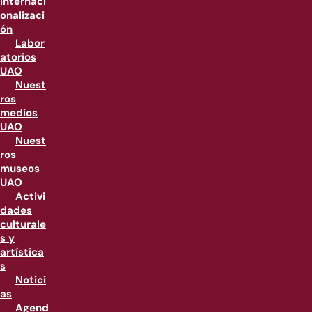
internaci
onalizaci
ón
Labor
atorios
UAO
Nuest
ros
medios
UAO
Nuest
ros
museos
UAO
Activi
dades
culturale
s y
artística
s
Notici
as
Agend