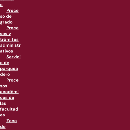
o
Proce
so de
grado
Proce
sos y
trámites
administr
ativos
Servici
o de
parquea
dero
Proce
sos
académi
cos de
las
facultad
es
Zona
de