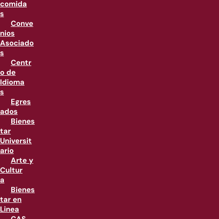
comida
s
Conve
nios
Asociado
s
Centr
o de
Idioma
s
Egres
ados
Bienes
tar
Universit
ario
Arte y
Cultur
a
Bienes
tar en
Linea