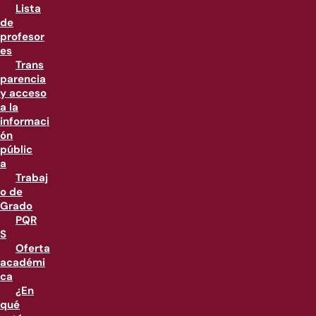
Lista
de
profesor
es
Trans
parencia
y acceso
a la
informaci
ón
públic
a
Trabaj
o de
Grado
PQR
S
Oferta
académi
ca
¿En
qué