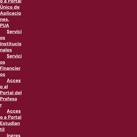
o a Portal
Único de
Aplicacio
nes,
PUA
Servici
os
institucio
nales
Servici
os
Financier
os
Acces
o al
Portal del
Profeso
r
Acces
o a Portal
Estudian
til
Ingres