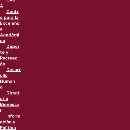
CAS
A
Centr
o para la
Excelenci
a
Académi
ca
Depor
te y
Recreaci
ón
Desarr
ollo
Human
o
Direct
orio
Bienesta
r
Inform
ación y
Política