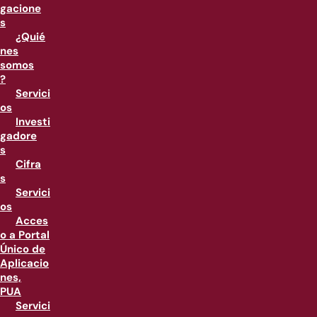
gacione
s
¿Quié
nes
somos
?
Servici
os
Investi
gadore
s
Cifra
s
Servici
os
Acces
o a Portal
Único de
Aplicacio
nes,
PUA
Servici