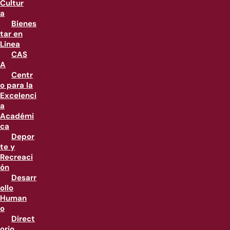
Cultur
a
Bienes
tar en
Linea
CAS
A
Centr
o para la
Excelenci
a
Académi
ca
Depor
te y
Recreaci
ón
Desarr
ollo
Human
o
Direct
orio