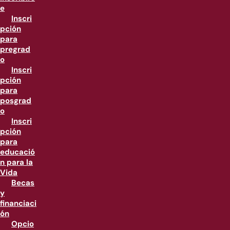
e
Inscri
pción
para
pregrad
o
Inscri
pción
para
posgrad
o
Inscri
pción
para
educació
n para la
Vida
Becas
y
financiaci
ón
Opcio