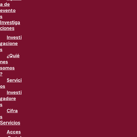
a de
evento
s
Investiga
ciones
Investi
gacione
s
¿Quié
nes
somos
?
Servici
os
Investi
gadore
s
Cifra
s
Servicios
Acces