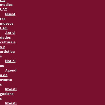
ros
medios
UAO
Nuest
ros
museos
UAO
Activi
dades
culturale
s y
artística
s
Notici
as
Agend
a de
evento
s
Investi
gacione
s
Investi