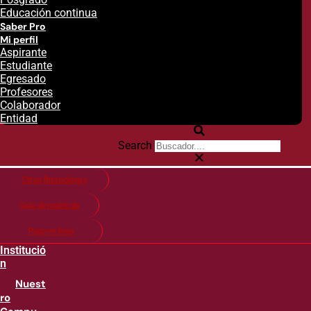
Educación continua
Saber Pro
Mi perfil
Aspirante
Estudiante
Egresado
Profesores
Colaborador
Entidad
Search
Citas financieras
Guía de matricula
Pago en línea
Institució
n
Nuest
ro