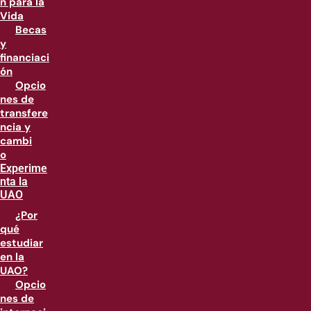
n para la
Vida
Becas
y
financiaci
ón
Opcio
nes de
transfere
ncia y
cambi
o
Experime
nta la
UAO
¿Por
qué
estudiar
en la
UAO?
Opcio
nes de