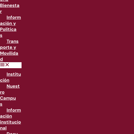
Bienesta
r
Inform
ación y
Política
s
Trans
porte y
Movilida
d
Institu
ción
Nuest
ro
Campu
s
Inform
ación
institucio
nal