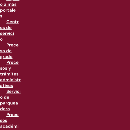
o a más
portale
s
Centr
os de
servici
o
Proce
so de
grado
Proce
sos y
trámites
administr
ativos
Servici
o de
parquea
dero
Proce
sos
académi