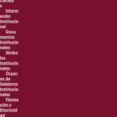
Campu
s
Inform
ación
institucio
nal
Docu
mentos
Institucio
nales
Símbo
los
institucio
nales
Órgan
os de
Gobierno
Institucio
nales
Planea
ción y
Efectivid
ad