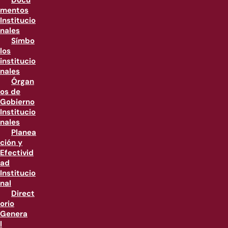
Docu
mentos
Institucio
nales
Símbo
los
institucio
nales
Órgan
os de
Gobierno
Institucio
nales
Planea
ción y
Efectivid
ad
Institucio
nal
Direct
orio
Genera
l