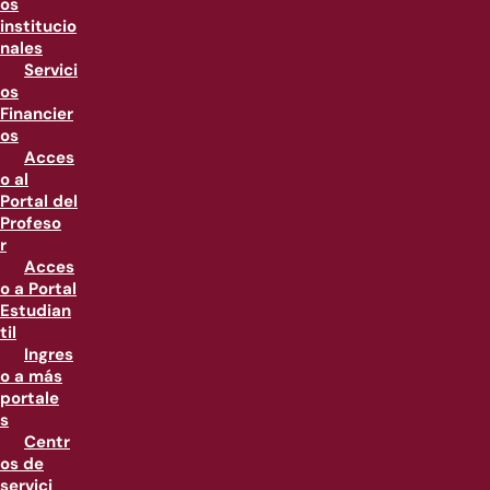
os
institucio
nales
Servici
os
Financier
os
Acces
o al
Portal del
Profeso
r
Acces
o a Portal
Estudian
til
Ingres
o a más
portale
s
Centr
os de
servici