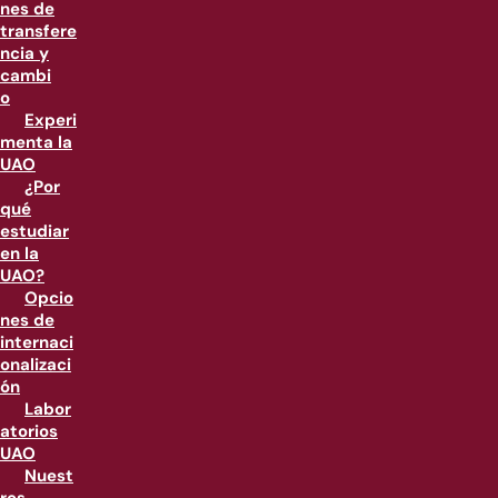
nes de
transfere
ncia y
cambi
o
Experi
menta la
UAO
¿Por
qué
estudiar
en la
UAO?
Opcio
nes de
internaci
onalizaci
ón
Labor
atorios
UAO
Nuest