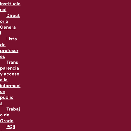
Institucio
nal
Direct
orio
Genera
l
Lista
de
profesor
es
Trans
parencia
y acceso
a la
informaci
ón
públic
a
Trabaj
o de
Grado
PQR