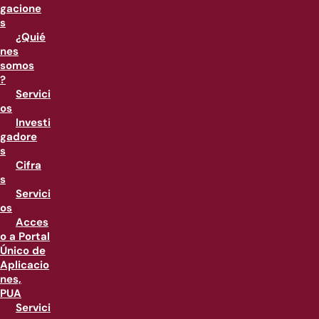
gacione
s
¿Quié
nes
somos
?
Servici
os
Investi
gadore
s
Cifra
s
Servici
os
Acces
o a Portal
Único de
Aplicacio
nes,
PUA
Servici