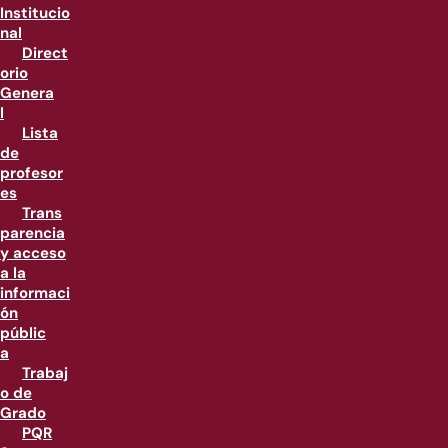
Institucio
nal
Direct
orio
Genera
l
Lista
de
profesor
es
Trans
parencia
y acceso
a la
informaci
ón
públic
a
Trabaj
o de
Grado
PQR