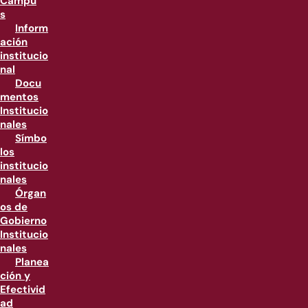
Campu
s
Inform
ación
institucio
nal
Docu
mentos
Institucio
nales
Símbo
los
institucio
nales
Órgan
os de
Gobierno
Institucio
nales
Planea
ción y
Efectivid
ad