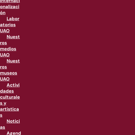
internaci
onalizaci
ón
Labor
atorios
UAO
Nuest
ros
medios
UAO
Nuest
ros
museos
UAO
Activi
dades
culturale
s y
artística
s
Notici
as
Agend