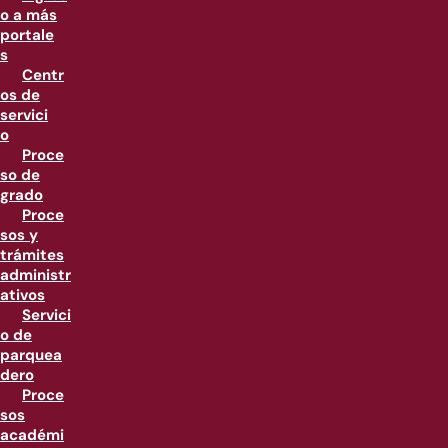
o a más
portale
s
Centr
os de
servici
o
Proce
so de
grado
Proce
sos y
trámites
administr
ativos
Servici
o de
parquea
dero
Proce
sos
académi