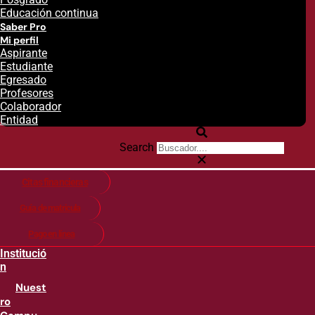
Educación continua
Saber Pro
Mi perfil
Aspirante
Estudiante
Egresado
Profesores
Colaborador
Entidad
Search
Citas financieras
Guía de matricula
Pago en línea
Institució
n
Nuest
ro