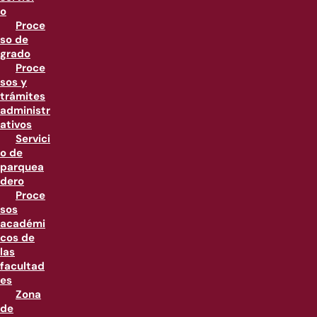
o
Proce
so de
grado
Proce
sos y
trámites
administr
ativos
Servici
o de
parquea
dero
Proce
sos
académi
cos de
las
facultad
es
Zona
de