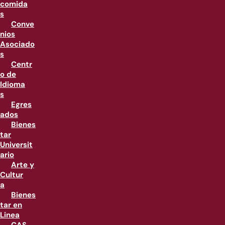
comida
s
Conve
nios
Asociado
s
Centr
o de
Idioma
s
Egres
ados
Bienes
tar
Universit
ario
Arte y
Cultur
a
Bienes
tar en
Linea