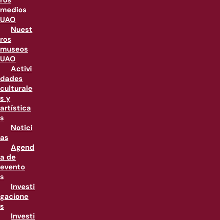
ros
medios
UAO
Nuest
ros
museos
UAO
Activi
dades
culturale
s y
artística
s
Notici
as
Agend
a de
evento
s
Investi
gacione
s
Investi