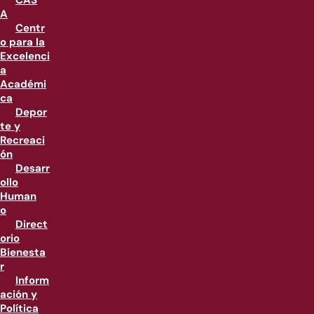
CAS
A
Centr
o para la
Excelenci
a
Académi
ca
Depor
te y
Recreaci
ón
Desarr
ollo
Human
o
Direct
orio
Bienesta
r
Inform
ación y
Política