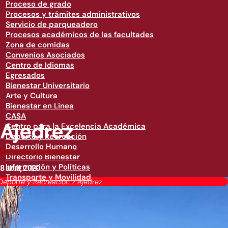
Proceso de grado
Procesos y trámites administrativos
Servicio de parqueadero
Procesos académicos de las facultades
Zona de comidas
Convenios Asociados
Centro de Idiomas
Egresados
Bienestar Universitario
Arte y Cultura
Bienestar en Linea
CASA
Ajedrez
Centro para la Excelencia Académica
Deporte y Recreación
Desarrollo Humano
Bienestar Universitario
Directorio Bienestar
Información y Políticas
8 abril, 2020
Transporte y Movilidad
Deporte y Recreación
>
Ajedrez