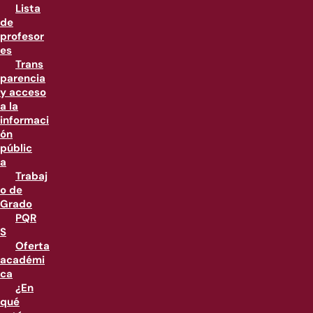
Lista
de
profesor
es
Trans
parencia
y acceso
a la
informaci
ón
públic
a
Trabaj
o de
Grado
PQR
S
Oferta
académi
ca
¿En
qué