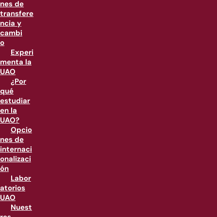
nes de
transfere
ncia y
cambi
o
Experi
menta la
UAO
¿Por
qué
estudiar
en la
UAO?
Opcio
nes de
internaci
onalizaci
ón
Labor
atorios
UAO
Nuest