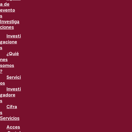
a de
evento
s
Investiga
ciones
Investi
gacione
s
¿Quié
nes
somos
?
Servici
os
Investi
gadore
s
Cifra
s
Servicios
Acces