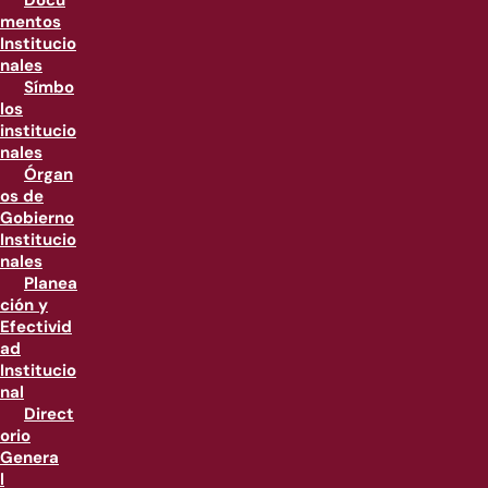
Docu
mentos
Institucio
nales
Símbo
los
institucio
nales
Órgan
os de
Gobierno
Institucio
nales
Planea
ción y
Efectivid
ad
Institucio
nal
Direct
orio
Genera
l