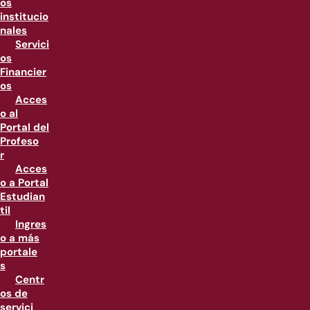
os
institucio
nales
Servici
os
Financier
os
Acces
o al
Portal del
Profeso
r
Acces
o a Portal
Estudian
til
Ingres
o a más
portale
s
Centr
os de
servici