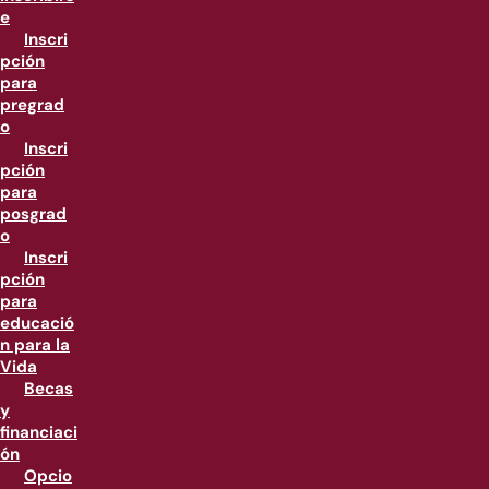
e
Inscri
pción
para
pregrad
o
Inscri
pción
para
posgrad
o
Inscri
pción
para
educació
n para la
Vida
Becas
y
financiaci
ón
Opcio