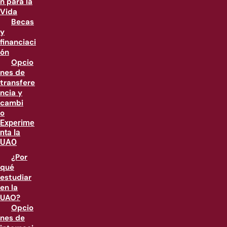
n para la
Vida
Becas
y
financiaci
ón
Opcio
nes de
transfere
ncia y
cambi
o
Experime
nta la
UAO
¿Por
qué
estudiar
en la
UAO?
Opcio
nes de