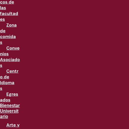
cos de
las
facultad
es
Zona
de
comida
s
Conve
nios
Asociado
s
Centr
o de
Idioma
s
Egres
ados
Bienestar
Universit
ario
Arte y