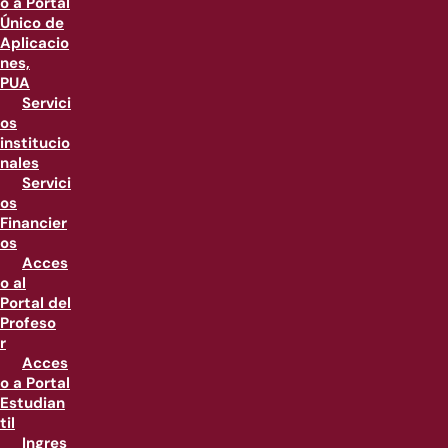
o a Portal
Único de
Aplicacio
nes,
PUA
Servici
os
institucio
nales
Servici
os
Financier
os
Acces
o al
Portal del
Profeso
r
Acces
o a Portal
Estudian
til
Ingres