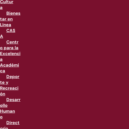
Cultur
a
Bienes
tar en
Linea
CAS
A
Centr
o para la
Excelenci
a
Académi
ca
Depor
te y
Recreaci
ón
Desarr
ollo
Human
o
Direct
orio