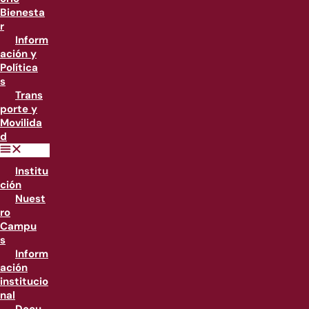
Bienesta
r
Inform
ación y
Política
s
Trans
porte y
Movilida
d
Institu
ción
Nuest
ro
Campu
s
Inform
ación
institucio
nal