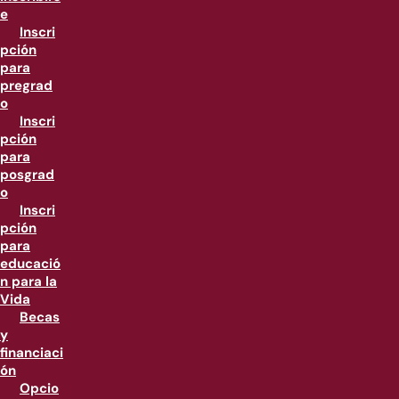
e
Inscri
pción
para
pregrad
o
Inscri
pción
para
posgrad
o
Inscri
pción
para
educació
n para la
Vida
Becas
y
financiaci
ón
Opcio