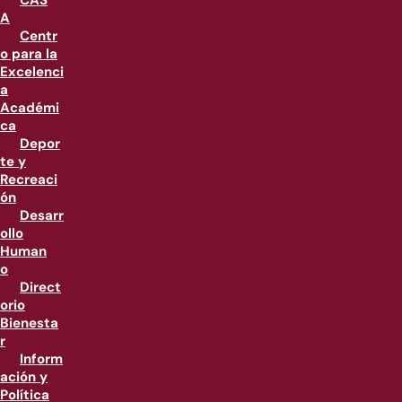
CAS
A
Centr
o para la
Excelenci
a
Académi
ca
Depor
te y
Recreaci
ón
Desarr
ollo
Human
o
Direct
orio
Bienesta
r
Inform
ación y
Política