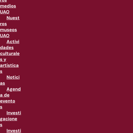
ros
medios
UAO
Nuest
ros
museos
UAO
Activi
dades
culturale
s y
artística
s
Notici
as
Agend
a de
evento
s
Investi
gacione
s
Investi