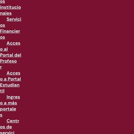
os
institucio
nales
Servici
os
Financier
os
Acces
o al
Portal del
Profeso
r
Acces
o a Portal
Estudian
til
Ingres
o a más
portale
s
Centr
os de
servici