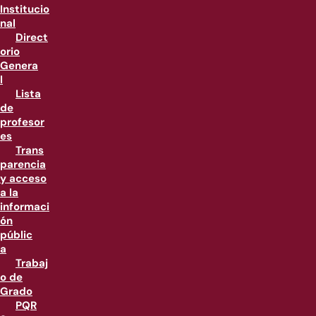
Institucio
nal
Direct
orio
Genera
l
Lista
de
profesor
es
Trans
parencia
y acceso
a la
informaci
ón
públic
a
Trabaj
o de
Grado
PQR