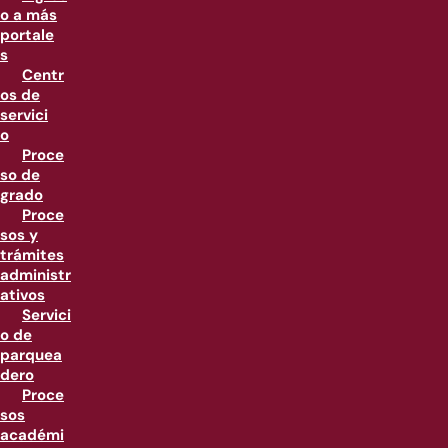
o a más
portale
s
Centr
os de
servici
o
Proce
so de
grado
Proce
sos y
trámites
administr
ativos
Servici
o de
parquea
dero
Proce
sos
académi