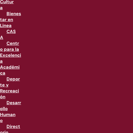
Cultur
a
Bienes
tar en
Linea
CAS
A
Centr
o para la
Excelenci
a
Académi
ca
Depor
te y
Recreaci
ón
Desarr
ollo
Human
o
Direct
orio