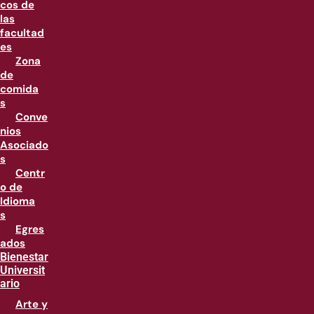
cos de
las
facultad
es
Zona
de
comida
s
Conve
nios
Asociado
s
Centr
o de
Idioma
s
Egres
ados
Bienestar
Universit
ario
Arte y