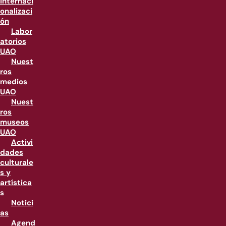
internaci
onalizaci
ón
Labor
atorios
UAO
Nuest
ros
medios
UAO
Nuest
ros
museos
UAO
Activi
dades
culturale
s y
artística
s
Notici
as
Agend