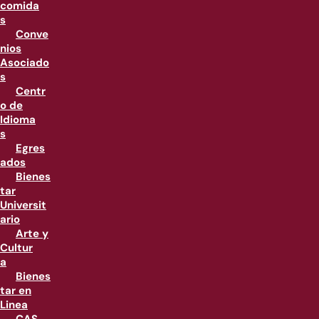
comida
s
Conve
nios
Asociado
s
Centr
o de
Idioma
s
Egres
ados
Bienes
tar
Universit
ario
Arte y
Cultur
a
Bienes
tar en
Linea