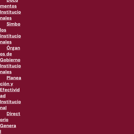
Docu
mentos
Institucio
nales
Símbo
los
institucio
nales
Órgan
os de
Gobierno
Institucio
nales
Planea
ción y
Efectivid
ad
Institucio
nal
Direct
orio
Genera
l