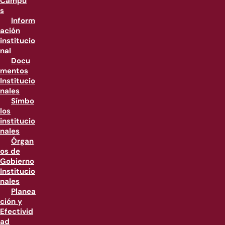
Campu
s
Inform
ación
institucio
nal
Docu
mentos
Institucio
nales
Símbo
los
institucio
nales
Órgan
os de
Gobierno
Institucio
nales
Planea
ción y
Efectivid
ad