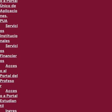
o a Portal
Único de
Aplicacio
nes,
PUA
Servici
os
institucio
nales
Servici
os
Financier
os
Acces
o al
Portal del
Profeso
r
Acces
o a Portal
Estudian
til
Ingres