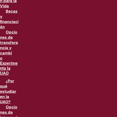
n para la
Vida
Becas
y
financiaci
ón
Opcio
nes de
transfere
ncia y
cambi
o
Experime
nta la
UAO
¿Por
qué
estudiar
en la
UAO?
Opcio
nes de