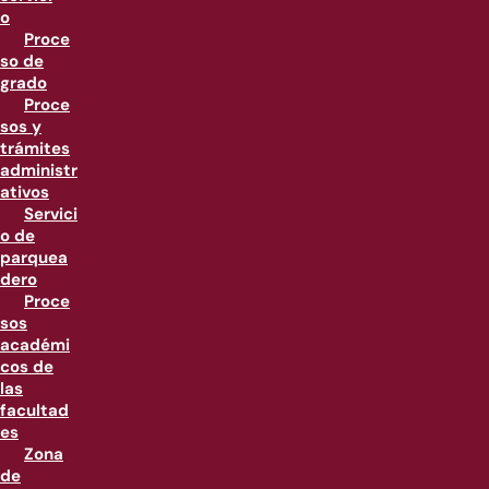
o
Proce
so de
grado
Proce
sos y
trámites
administr
ativos
Servici
o de
parquea
dero
Proce
sos
académi
cos de
las
facultad
es
Zona
de