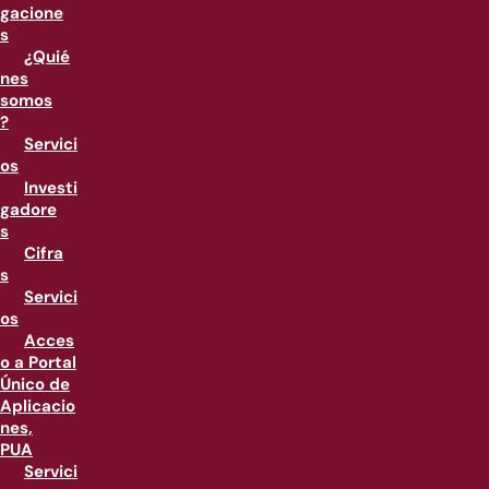
gacione
s
¿Quié
nes
somos
?
Servici
os
Investi
gadore
s
Cifra
s
Servici
os
Acces
o a Portal
Único de
Aplicacio
nes,
PUA
Servici