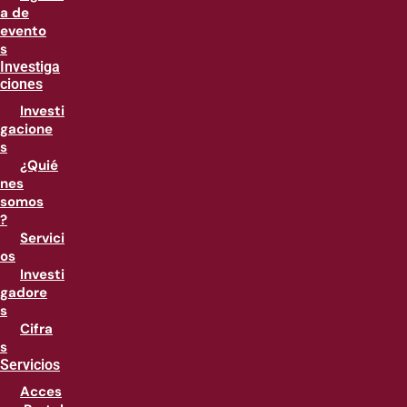
a de
evento
s
Investiga
ciones
Investi
gacione
s
¿Quié
nes
somos
?
Servici
os
Investi
gadore
s
Cifra
s
Servicios
Acces