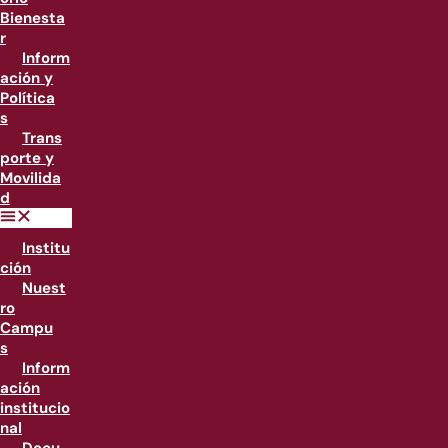
Bienesta
r
Inform
ación y
Política
s
Trans
porte y
Movilida
d
Institu
ción
Nuest
ro
Campu
s
Inform
ación
institucio
nal