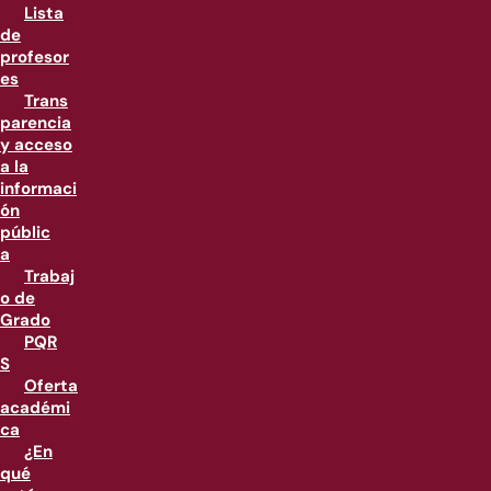
Lista
de
profesor
es
Trans
parencia
y acceso
a la
informaci
ón
públic
a
Trabaj
o de
Grado
PQR
S
Oferta
académi
ca
¿En
qué