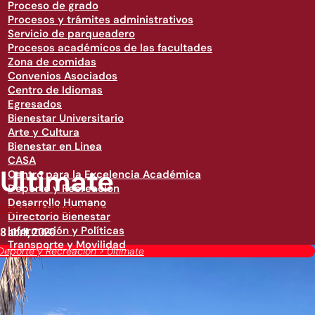
Proceso de grado
Procesos y trámites administrativos
Servicio de parqueadero
Procesos académicos de las facultades
Zona de comidas
Convenios Asociados
Centro de Idiomas
Egresados
Bienestar Universitario
Arte y Cultura
Bienestar en Linea
CASA
Ultimate
Centro para la Excelencia Académica
Deporte y Recreación
Desarrollo Humano
Bienestar Universitario
Directorio Bienestar
Información y Políticas
8 abril, 2020
Transporte y Movilidad
Deporte y Recreación
>
Ultimate