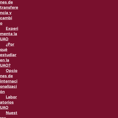
nes de
transfere
ncia y
cambi
o
Experi
menta la
UAO
¿Por
qué
estudiar
en la
UAO?
Opcio
nes de
internaci
onalizaci
ón
Labor
atorios
UAO
Nuest