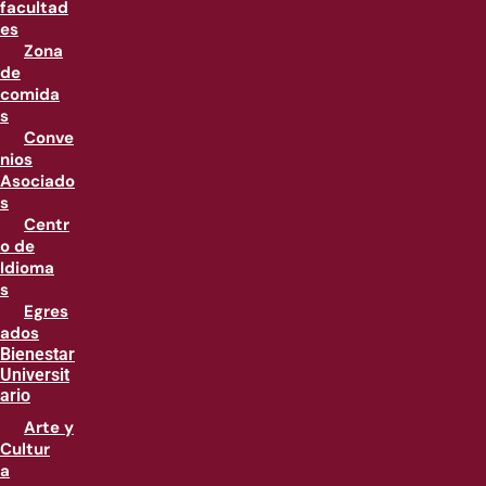
facultad
es
Zona
de
comida
s
Conve
nios
Asociado
s
Centr
o de
Idioma
s
Egres
ados
Bienestar
Universit
ario
Arte y
Cultur
a