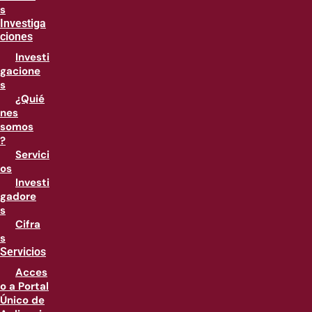
s
Investiga
ciones
Investi
gacione
s
¿Quié
nes
somos
?
Servici
os
Investi
gadore
s
Cifra
s
Servicios
Acces
o a Portal
Único de