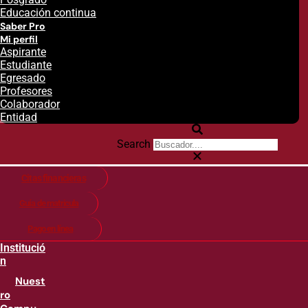
Educación continua
Saber Pro
Mi perfil
Aspirante
Estudiante
Egresado
Profesores
Colaborador
Entidad
Search
Citas financieras
Guía de matricula
Pago en línea
Institució
n
Nuest
ro