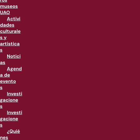
ros
museos
UAO
Activi
dades
culturale
s y
artística
s
Notici
as
Agend
a de
evento
s
Investi
gacione
s
Investi
gacione
s
¿Quié
nes