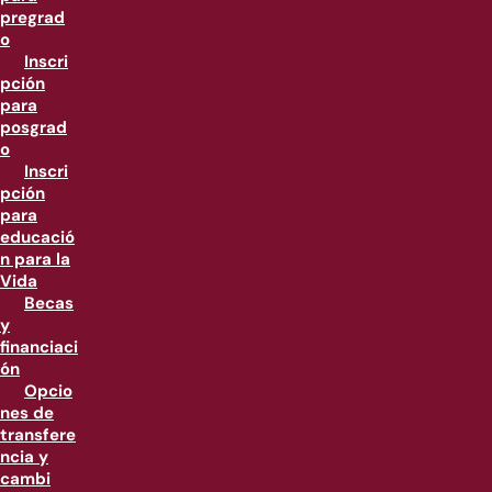
pregrad
o
Inscri
pción
para
posgrad
o
Inscri
pción
para
educació
n para la
Vida
Becas
y
financiaci
ón
Opcio
nes de
transfere
ncia y
cambi