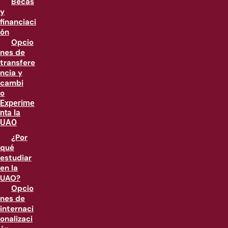
Becas
y
financiaci
ón
Opcio
nes de
transfere
ncia y
cambi
o
Experime
nta la
UAO
¿Por
qué
estudiar
en la
UAO?
Opcio
nes de
internaci
onalizaci