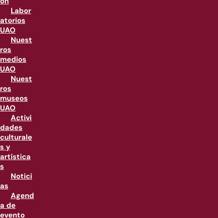
ón
Labor
atorios
UAO
Nuest
ros
medios
UAO
Nuest
ros
museos
UAO
Activi
dades
culturale
s y
artística
s
Notici
as
Agend
a de
evento