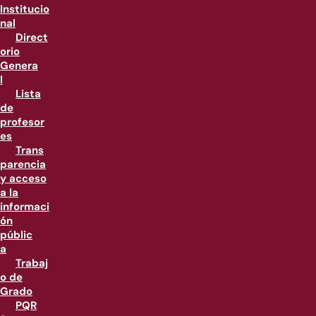
Institucio
nal
Direct
orio
Genera
l
Lista
de
profesor
es
Trans
parencia
y acceso
a la
informaci
ón
públic
a
Trabaj
o de
Grado
PQR