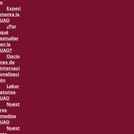
o
Experi
menta la
UAO
¿Por
qué
estudiar
en la
UAO?
Opcio
nes de
internaci
onalizaci
ón
Labor
atorios
UAO
Nuest
ros
medios
UAO
Nuest