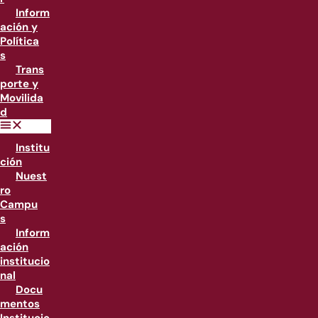
Inform
ación y
Política
s
Trans
porte y
Movilida
d
Institu
ción
Nuest
ro
Campu
s
Inform
ación
institucio
nal
Docu
mentos