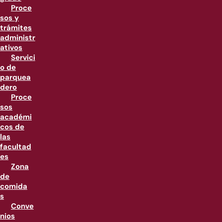
Proce
sos y
trámites
administr
ativos
Servici
o de
parquea
dero
Proce
sos
académi
cos de
las
facultad
es
Zona
de
comida
s
Conve
nios