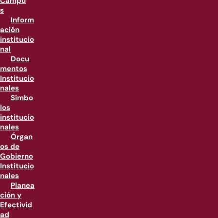
Campu
s
Inform
ación
institucio
nal
Docu
mentos
Institucio
nales
Símbo
los
institucio
nales
Órgan
os de
Gobierno
Institucio
nales
Planea
ción y
Efectivid
ad