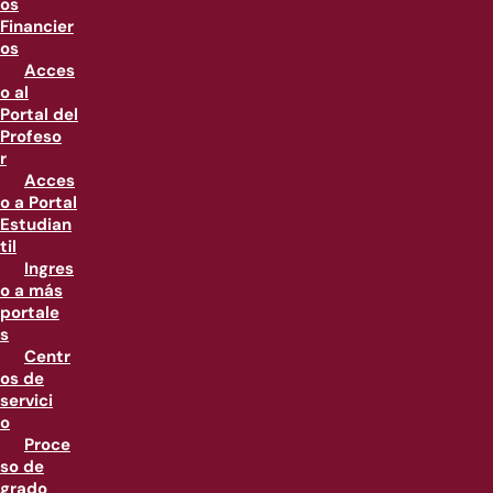
os
Financier
os
Acces
o al
Portal del
Profeso
r
Acces
o a Portal
Estudian
til
Ingres
o a más
portale
s
Centr
os de
servici
o
Proce
so de
grado