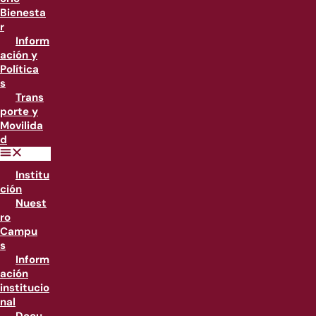
Bienesta
r
Inform
ación y
Política
s
Trans
porte y
Movilida
d
Institu
ción
Nuest
ro
Campu
s
Inform
ación
institucio
nal