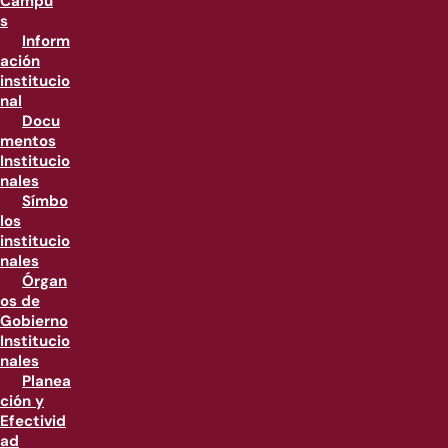
Campu
s
Inform
ación
institucio
nal
Docu
mentos
Institucio
nales
Símbo
los
institucio
nales
Órgan
os de
Gobierno
Institucio
nales
Planea
ción y
Efectivid
ad