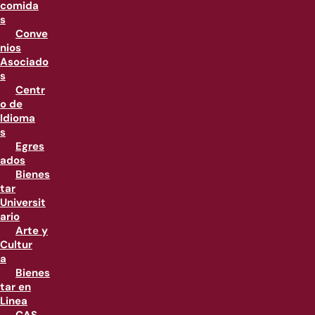
comida
s
Conve
nios
Asociado
s
Centr
o de
Idioma
s
Egres
ados
Bienes
tar
Universit
ario
Arte y
Cultur
a
Bienes
tar en
Linea