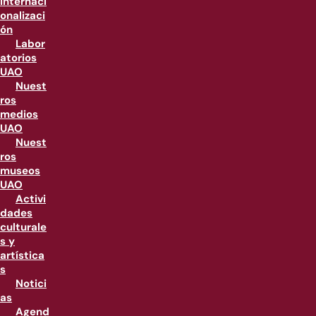
internaci
onalizaci
ón
Labor
atorios
UAO
Nuest
ros
medios
UAO
Nuest
ros
museos
UAO
Activi
dades
culturale
s y
artística
s
Notici
as
Agend