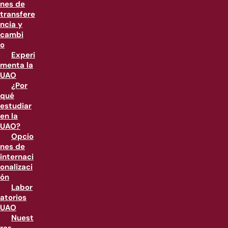
nes de
transfere
ncia y
cambi
o
Experi
menta la
UAO
¿Por
qué
estudiar
en la
UAO?
Opcio
nes de
internaci
onalizaci
ón
Labor
atorios
UAO
Nuest