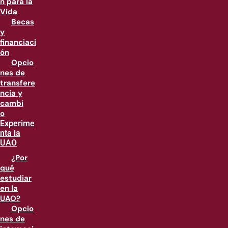
n para la
Vida
Becas
y
financiaci
ón
Opcio
nes de
transfere
ncia y
cambi
o
Experime
nta la
UAO
¿Por
qué
estudiar
en la
UAO?
Opcio
nes de