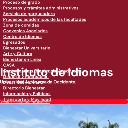
Proceso de grado
Procesos y trámites administrativos
Servicio de parqueadero
Procesos académicos de las facultades
Zona de comidas
Convenios Asociados
Centro de Idiomas
Egresados
Bienestar Universitario
Arte y Cultura
Bienestar en Linea
CASA
Instituto de Idiomas
Centro para la Excelencia Académica
Deporte y Recreación
Universidad Autónoma de Occidente.
Desarrollo Humano
Directorio Bienestar
Información y Políticas
Transporte y Movilidad
Eventos
>
Instituto de Idiomas