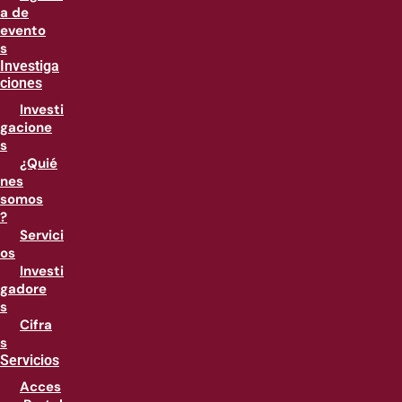
a de
evento
s
Investiga
ciones
Investi
gacione
s
¿Quié
nes
somos
?
Servici
os
Investi
gadore
s
Cifra
s
Servicios
Acces