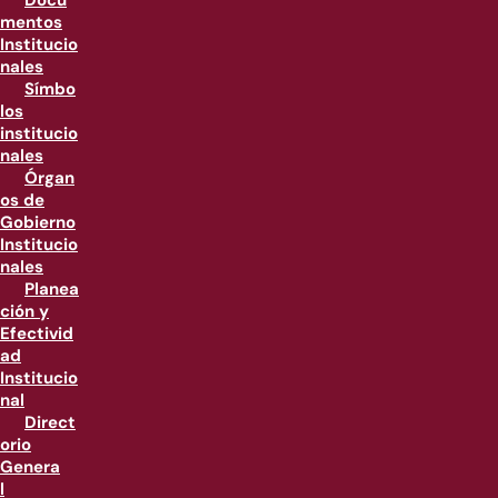
Docu
mentos
Institucio
nales
Símbo
los
institucio
nales
Órgan
os de
Gobierno
Institucio
nales
Planea
ción y
Efectivid
ad
Institucio
nal
Direct
orio
Genera
l