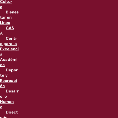
Cultur
a
Bienes
tar en
Linea
CAS
A
Centr
o para la
Excelenci
a
Académi
ca
Depor
te y
Recreaci
ón
Desarr
ollo
Human
o
Direct
orio