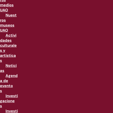
ros
medios
UAO
Nuest
ros
museos
UAO
Activi
dades
culturale
s y
artística
s
Notici
as
Agend
a de
evento
s
Investi
gacione
s
Investi