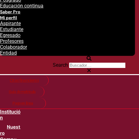
Educación continua
Saber Pro
Mi perfil
Aspirante
Estudiante
Egresado
Profesores
Colaborador
Entidad
Search
Citas financieras
Guía de matricula
Pago en línea
Institució
n
Nuest
ro