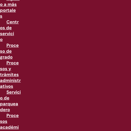
o a más
portale
s
Centr
os de
servici
o
Proce
so de
grado
Proce
sos y
trámites
administr
ativos
Servici
o de
parquea
dero
Proce
sos
académi