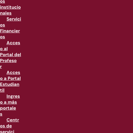
os
institucio
nales
Servici
os
Financier
os
Acces
o al
Portal del
Profeso
r
Acces
o a Portal
Estudian
til
Ingres
o a más
portale
s
Centr
os de
servici