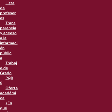
Lista
de
profesor
es
Trans
parencia
y acceso
a la
informaci
ón
públic
a
Trabaj
o de
Grado
PQR
S
Oferta
académi
ca
¿En
qué