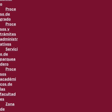
o
Proce
so de
grado
Proce
sos y
trámites
administr
ativos
Servici
o de
parquea
dero
Proce
sos
académi
cos de
las
facultad
es
Zona
de