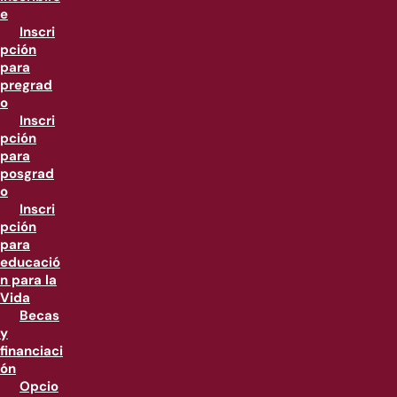
e
Inscri
pción
para
pregrad
o
Inscri
pción
para
posgrad
o
Inscri
pción
para
educació
n para la
Vida
Becas
y
financiaci
ón
Opcio