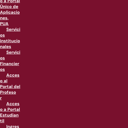
o a Portal
Único de
Aplicacio
nes,
PUA
Servici
os
institucio
nales
Servici
os
Financier
os
Acces
o al
Portal del
Profeso
r
Acces
o a Portal
Estudian
til
Ingres