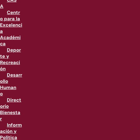
CAS
A
Centr
o para la
Excelenci
a
Académi
ca
Depor
te y
Recreaci
ón
Desarr
ollo
Human
o
Direct
orio
Bienesta
r
Inform
ación y
Política