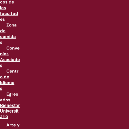
cos de
las
facultad
es
Zona
de
comida
s
Conve
nios
Asociado
s
Centr
o de
Idioma
s
Egres
ados
Bienestar
Universit
ario
Arte y