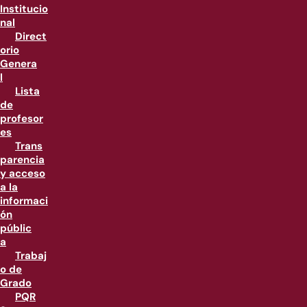
Institucio
nal
Direct
orio
Genera
l
Lista
de
profesor
es
Trans
parencia
y acceso
a la
informaci
ón
públic
a
Trabaj
o de
Grado
PQR