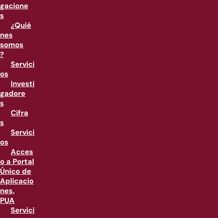
gacione
s
¿Quié
nes
somos
?
Servici
os
Investi
gadore
s
Cifra
s
Servici
os
Acces
o a Portal
Único de
Aplicacio
nes,
PUA
Servici