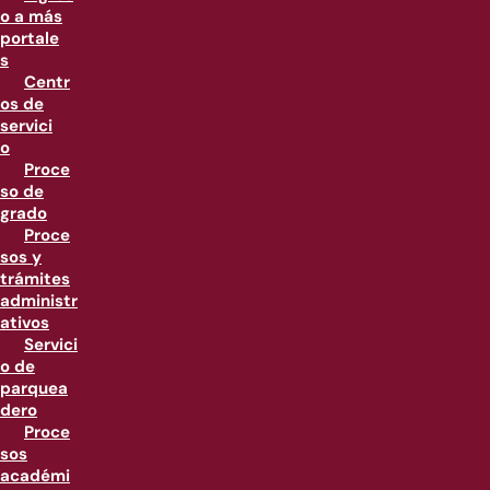
o a más
portale
s
Centr
os de
servici
o
Proce
so de
grado
Proce
sos y
trámites
administr
ativos
Servici
o de
parquea
dero
Proce
sos
académi