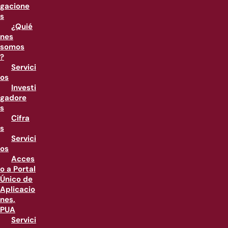
gacione
s
¿Quié
nes
somos
?
Servici
os
Investi
gadore
s
Cifra
s
Servici
os
Acces
o a Portal
Único de
Aplicacio
nes,
PUA
Servici