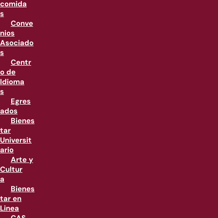
comida
s
Conve
nios
Asociado
s
Centr
o de
Idioma
s
Egres
ados
Bienes
tar
Universit
ario
Arte y
Cultur
a
Bienes
tar en
Linea