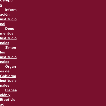
Campu
s
Inform
ación
institucio
nal
Docu
mentos
Institucio
nales
Símbo
los
institucio
nales
Órgan
os de
Gobierno
Institucio
nales
Planea
ción y
Efectivid
ad