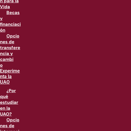
n para la
Vida
Becas
y
financiaci
ón
Opcio
nes de
transfere
ncia y
cambi
o
Experime
nta la
UAO
¿Por
qué
estudiar
en la
UAO?
Opcio
nes de