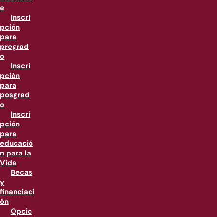
e
Inscri
pción
para
pregrad
o
Inscri
pción
para
posgrad
o
Inscri
pción
para
educació
n para la
Vida
Becas
y
financiaci
ón
Opcio