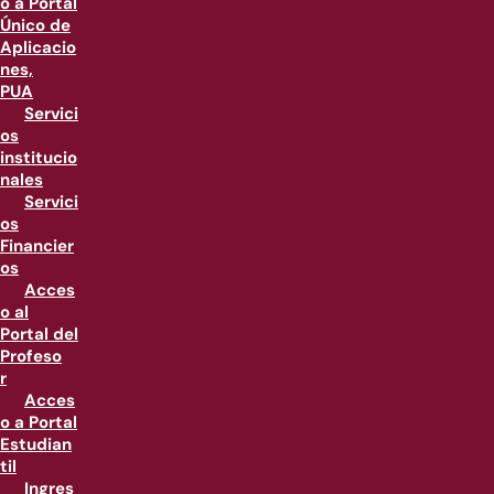
o a Portal
Único de
Aplicacio
nes,
PUA
Servici
os
institucio
nales
Servici
os
Financier
os
Acces
o al
Portal del
Profeso
r
Acces
o a Portal
Estudian
til
Ingres