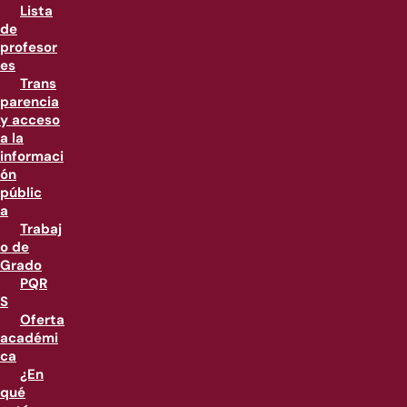
Lista
de
profesor
es
Trans
parencia
y acceso
a la
informaci
ón
públic
a
Trabaj
o de
Grado
PQR
S
Oferta
académi
ca
¿En
qué