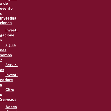
a de
evento
s
Investiga
ciones
Investi
gacione
s
¿Quié
nes
somos
?
Servici
os
Investi
gadore
s
Cifra
s
Servicios
Acces