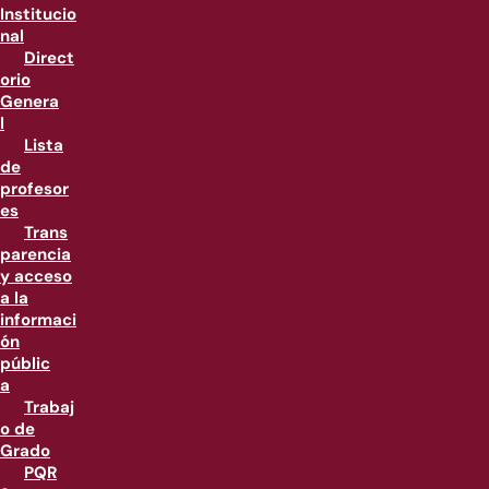
Institucio
nal
Direct
orio
Genera
l
Lista
de
profesor
es
Trans
parencia
y acceso
a la
informaci
ón
públic
a
Trabaj
o de
Grado
PQR