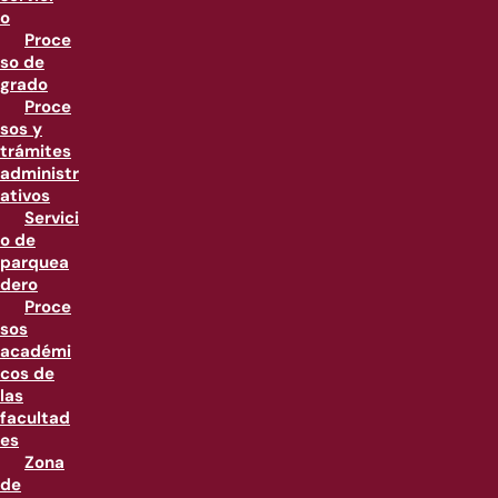
o
Proce
so de
grado
Proce
sos y
trámites
administr
ativos
Servici
o de
parquea
dero
Proce
sos
académi
cos de
las
facultad
es
Zona
de