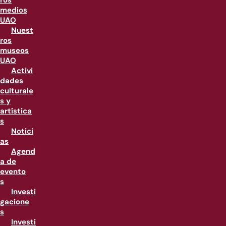
ros
medios
UAO
Nuest
ros
museos
UAO
Activi
dades
culturale
s y
artística
s
Notici
as
Agend
a de
evento
s
Investi
gacione
s
Investi