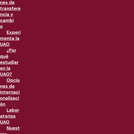
nes de
transfere
ncia y
cambi
o
Experi
menta la
UAO
¿Por
qué
estudiar
en la
UAO?
Opcio
nes de
internaci
onalizaci
ón
Labor
atorios
UAO
Nuest