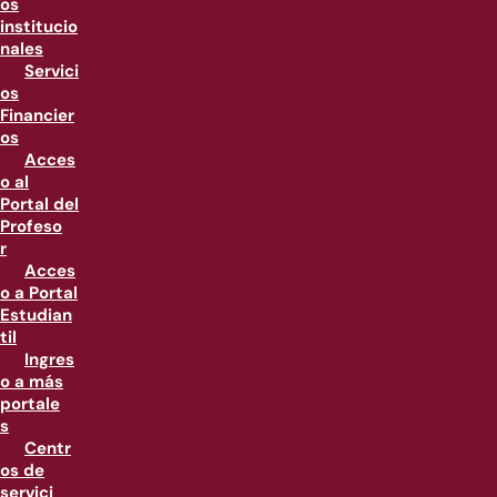
os
institucio
nales
Servici
os
Financier
os
Acces
o al
Portal del
Profeso
r
Acces
o a Portal
Estudian
til
Ingres
o a más
portale
s
Centr
os de
servici