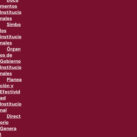
Docu
mentos
Institucio
nales
Símbo
los
institucio
nales
Órgan
os de
Gobierno
Institucio
nales
Planea
ción y
Efectivid
ad
Institucio
nal
Direct
orio
Genera
l