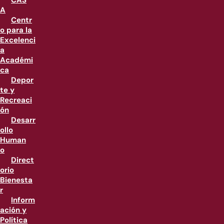
CAS
A
Centr
o para la
Excelenci
a
Académi
ca
Depor
te y
Recreaci
ón
Desarr
ollo
Human
o
Direct
orio
Bienesta
r
Inform
ación y
Política