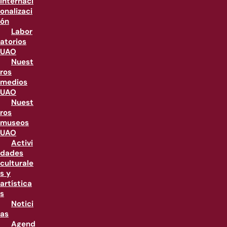
internaci
onalizaci
ón
Labor
atorios
UAO
Nuest
ros
medios
UAO
Nuest
ros
museos
UAO
Activi
dades
culturale
s y
artística
s
Notici
as
Agend