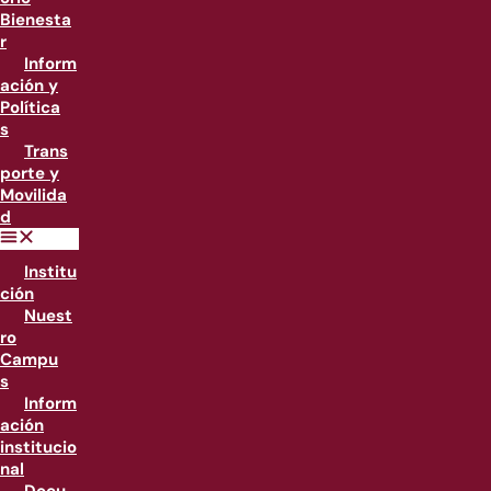
Bienesta
r
Inform
ación y
Política
s
Trans
porte y
Movilida
d
Institu
ción
Nuest
ro
Campu
s
Inform
ación
institucio
nal