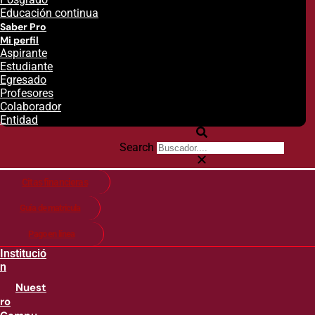
Educación continua
Saber Pro
Mi perfil
Aspirante
Estudiante
Egresado
Profesores
Colaborador
Entidad
Search
Citas financieras
Guía de matricula
Pago en línea
Institució
n
Nuest
ro