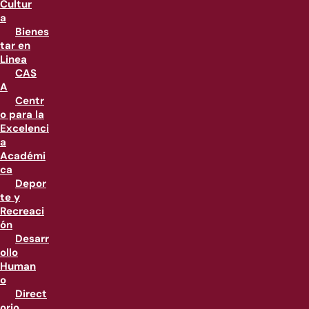
Cultur
a
Bienes
tar en
Linea
CAS
A
Centr
o para la
Excelenci
a
Académi
ca
Depor
te y
Recreaci
ón
Desarr
ollo
Human
o
Direct
orio