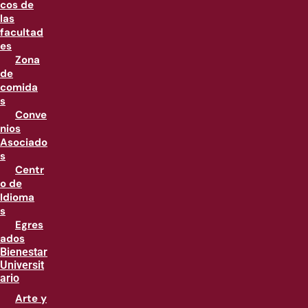
cos de
las
facultad
es
Zona
de
comida
s
Conve
nios
Asociado
s
Centr
o de
Idioma
s
Egres
ados
Bienestar
Universit
ario
Arte y