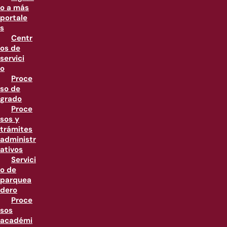
o a más
portale
s
Centr
os de
servici
o
Proce
so de
grado
Proce
sos y
trámites
administr
ativos
Servici
o de
parquea
dero
Proce
sos
académi