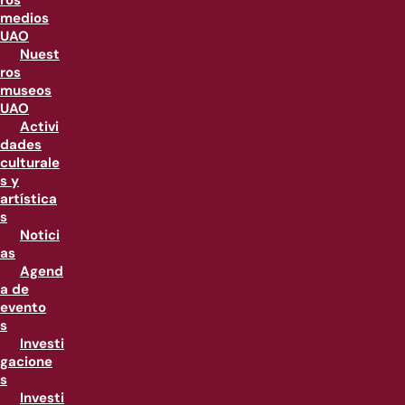
ros
medios
UAO
Nuest
ros
museos
UAO
Activi
dades
culturale
s y
artística
s
Notici
as
Agend
a de
evento
s
Investi
gacione
s
Investi