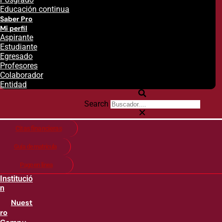
Educación continua
Saber Pro
Mi perfil
Aspirante
Estudiante
Egresado
Profesores
Colaborador
Entidad
Search
Citas financieras
Guía de matricula
Pago en línea
Institució
n
Nuest
ro