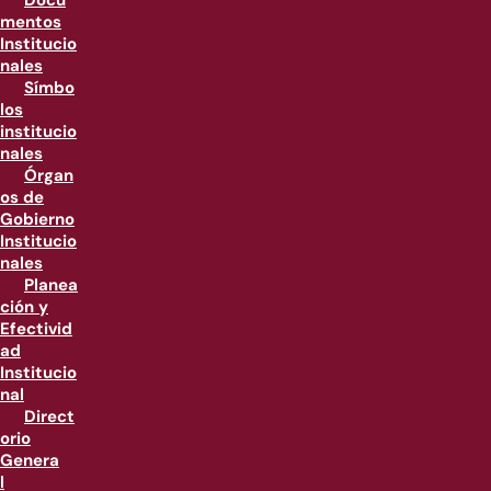
Docu
mentos
Institucio
nales
Símbo
los
institucio
nales
Órgan
os de
Gobierno
Institucio
nales
Planea
ción y
Efectivid
ad
Institucio
nal
Direct
orio
Genera
l