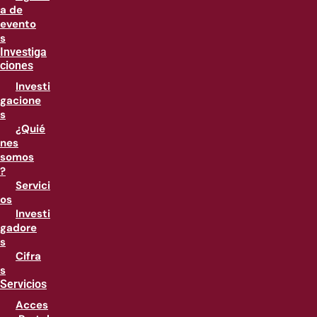
a de
evento
s
Investiga
ciones
Investi
gacione
s
¿Quié
nes
somos
?
Servici
os
Investi
gadore
s
Cifra
s
Servicios
Acces