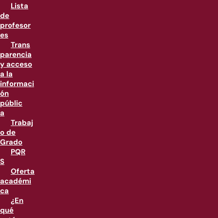
Lista
de
profesor
es
Trans
parencia
y acceso
a la
informaci
ón
públic
a
Trabaj
o de
Grado
PQR
S
Oferta
académi
ca
¿En
qué