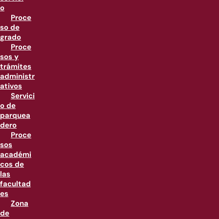
o
Proce
so de
grado
Proce
sos y
trámites
administr
ativos
Servici
o de
parquea
dero
Proce
sos
académi
cos de
las
facultad
es
Zona
de