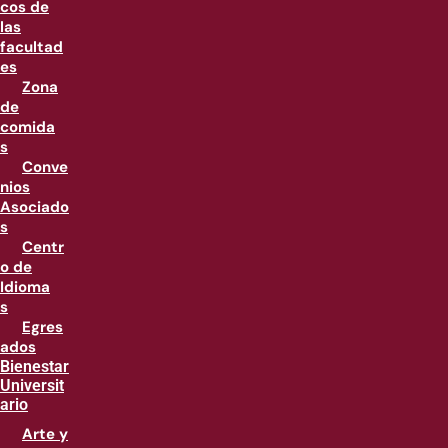
cos de
las
facultad
es
Zona
de
comida
s
Conve
nios
Asociado
s
Centr
o de
Idioma
s
Egres
ados
Bienestar
Universit
ario
Arte y