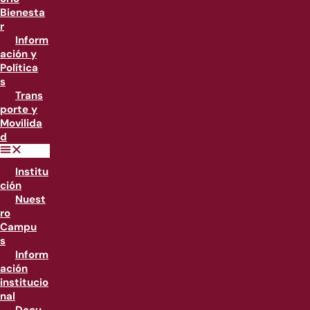
Bienesta
r
Inform
ación y
Política
s
Trans
porte y
Movilida
d
Institu
ción
Nuest
ro
Campu
s
Inform
ación
institucio
nal