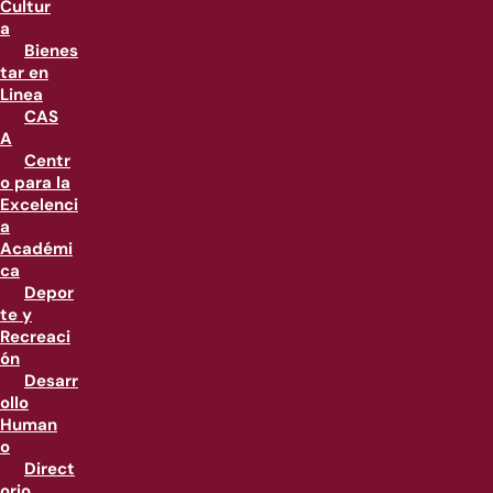
Cultur
a
Bienes
tar en
Linea
CAS
A
Centr
o para la
Excelenci
a
Académi
ca
Depor
te y
Recreaci
ón
Desarr
ollo
Human
o
Direct
orio