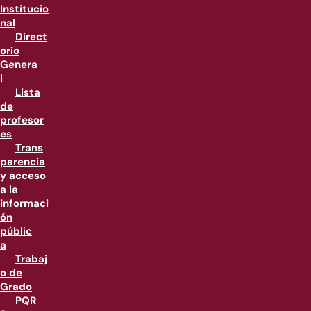
Institucio
nal
Direct
orio
Genera
l
Lista
de
profesor
es
Trans
parencia
y acceso
a la
informaci
ón
públic
a
Trabaj
o de
Grado
PQR