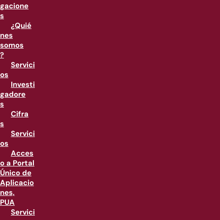
gacione
s
¿Quié
nes
somos
?
Servici
os
Investi
gadore
s
Cifra
s
Servici
os
Acces
o a Portal
Único de
Aplicacio
nes,
PUA
Servici