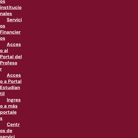
os
institucio
nales
Servici
os
Financier
os
Acces
o al
Portal del
Profeso
r
Acces
o a Portal
Estudian
til
Ingres
o a más
portale
s
Centr
os de
servici