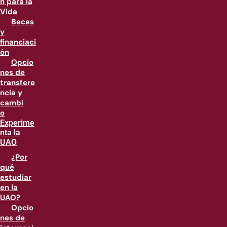
n para la
Vida
Becas
y
financiaci
ón
Opcio
nes de
transfere
ncia y
cambi
o
Experime
nta la
UAO
¿Por
qué
estudiar
en la
UAO?
Opcio
nes de