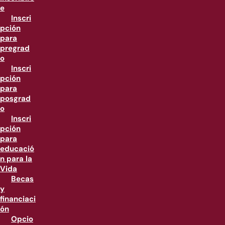
e
Inscri
pción
para
pregrad
o
Inscri
pción
para
posgrad
o
Inscri
pción
para
educació
n para la
Vida
Becas
y
financiaci
ón
Opcio