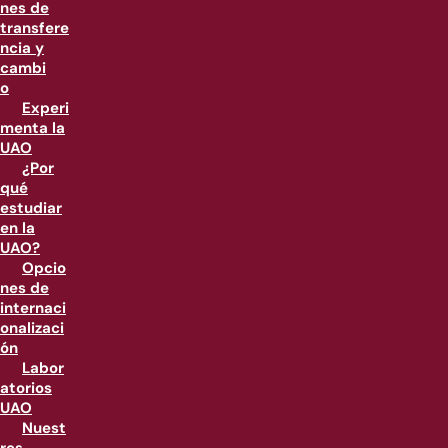
nes de
transfere
ncia y
cambi
o
Experi
menta la
UAO
¿Por
qué
estudiar
en la
UAO?
Opcio
nes de
internaci
onalizaci
ón
Labor
atorios
UAO
Nuest