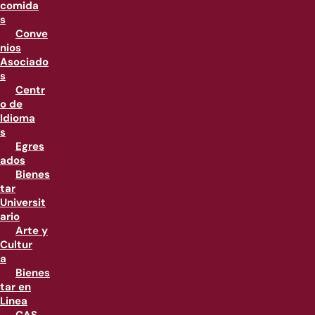
comida
s
Conve
nios
Asociado
s
Centr
o de
Idioma
s
Egres
ados
Bienes
tar
Universit
ario
Arte y
Cultur
a
Bienes
tar en
Linea