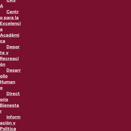
CAS
A
Centr
o para la
Excelenci
a
Académi
ca
Depor
te y
Recreaci
ón
Desarr
ollo
Human
o
Direct
orio
Bienesta
r
Inform
ación y
Política