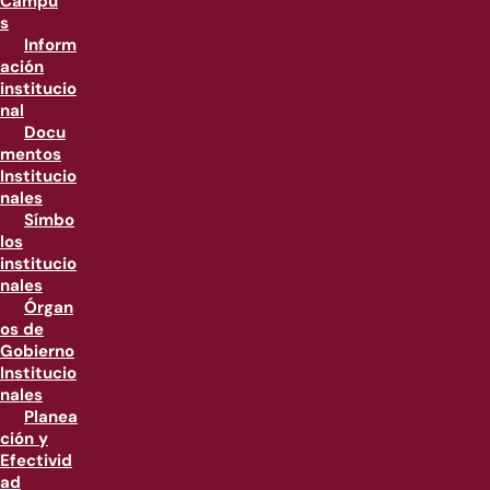
Campu
s
Inform
ación
institucio
nal
Docu
mentos
Institucio
nales
Símbo
los
institucio
nales
Órgan
os de
Gobierno
Institucio
nales
Planea
ción y
Efectivid
ad