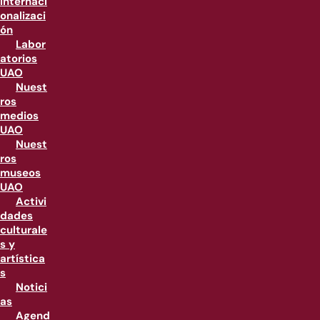
internaci
onalizaci
ón
Labor
atorios
UAO
Nuest
ros
medios
UAO
Nuest
ros
museos
UAO
Activi
dades
culturale
s y
artística
s
Notici
as
Agend