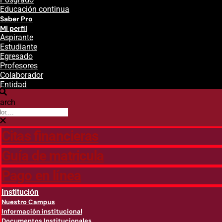
Educación continua
Saber Pro
Mi perfil
Aspirante
Estudiante
Egresado
Profesores
Colaborador
Entidad
arch
Citas financieras
Guía de matricula
Pago en línea
Institución
Nuestro Campus
Información institucional
Documentos Institucionales