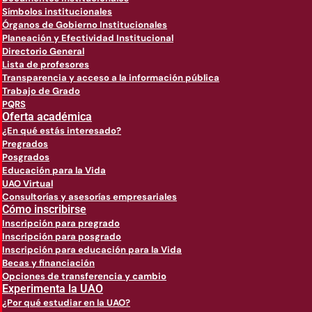
Símbolos institucionales
Órganos de Gobierno Institucionales
Planeación y Efectividad Institucional
Directorio General
Lista de profesores
Transparencia y acceso a la información pública
Trabajo de Grado
PQRS
Oferta académica
¿En qué estás interesado?
Pregrados
Posgrados
Educación para la Vida
UAO Virtual
Consultorías y asesorías empresariales
Cómo inscribirse
Inscripción para pregrado
Inscripción para posgrado
Inscripción para educación para la Vida
Becas y financiación
Opciones de transferencia y cambio
Experimenta la UAO
¿Por qué estudiar en la UAO?