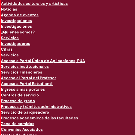
Actividades culturales y artísticas
Noticias
Agenda de eventos
Investigaciones
Investigaciones
¿Quiénes somos?
Servicios
Investigadores
Cifras
Servicios
Acceso a Portal Único de Aplicaciones, PUA
Servicios institucionales
Servicios Financieros
Acceso al Portal del Profesor
Acceso a Portal Estudiantil
Ingreso a más portales
Centros de servicio
Proceso de grado
Procesos y trámites administrativos
Servicio de parqueadero
Procesos académicos de las facultades
Zona de comidas
Convenios Asociados