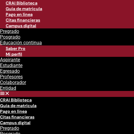
CRAI Biblioteca
Guía de matrícula
Pago en línea
Citas financieras
Campus digital
Pregrado
Posgrado
Educación continua
Saber Pro
Mi perfil
Aspirante
Estudiante
Egresado
Profesores
Colaborador
Entidad
CRAI Biblioteca
Guía de matrícula
Pago en línea
Citas financieras
Campus digital
Pregrado
Posgrado