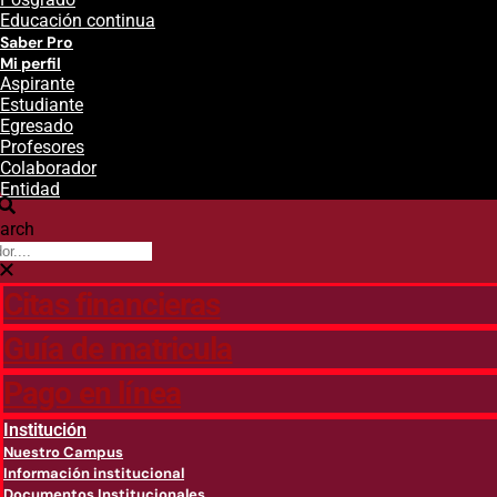
Educación continua
Saber Pro
Mi perfil
Aspirante
Estudiante
Egresado
Profesores
Colaborador
Entidad
arch
Citas financieras
Guía de matricula
Pago en línea
Institución
Nuestro Campus
Información institucional
Documentos Institucionales