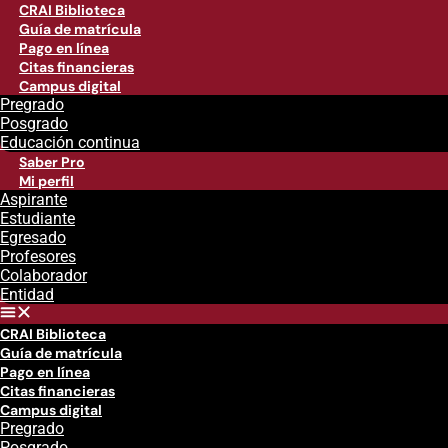
CRAI Biblioteca
Guía de matrícula
Pago en línea
Citas financieras
Campus digital
Pregrado
Posgrado
Educación continua
Saber Pro
Mi perfil
Aspirante
Estudiante
Egresado
Profesores
Colaborador
Entidad
CRAI Biblioteca
Guía de matrícula
Pago en línea
Citas financieras
Campus digital
Pregrado
Posgrado