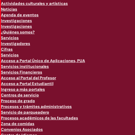
Actividades culturales y artísticas
Noticias
Agenda de eventos
Investigaciones
Investigaciones
¿Quiénes somos?
Servicios
Investigadores
Cifras
Servicios
Acceso a Portal Único de Aplicaciones, PUA
Servicios institucionales
Servicios Financieros
Acceso al Portal del Profesor
Acceso a Portal Estudiantil
Ingreso a más portales
Centros de servicio
Proceso de grado
Procesos y trámites administrativos
Servicio de parqueadero
Procesos académicos de las facultades
Zona de comidas
Convenios Asociados