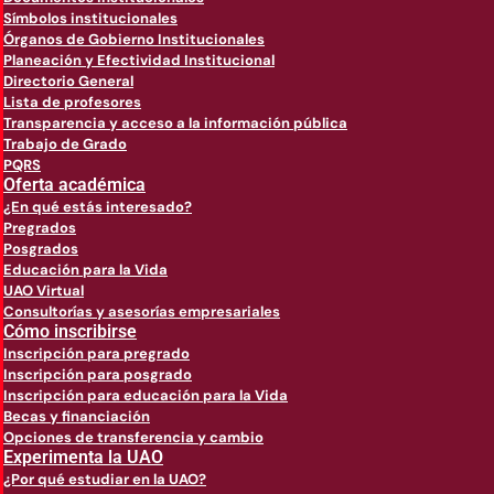
Símbolos institucionales
Órganos de Gobierno Institucionales
Planeación y Efectividad Institucional
Directorio General
Lista de profesores
Transparencia y acceso a la información pública
Trabajo de Grado
PQRS
Oferta académica
¿En qué estás interesado?
Pregrados
Posgrados
Educación para la Vida
UAO Virtual
Consultorías y asesorías empresariales
Cómo inscribirse
Inscripción para pregrado
Inscripción para posgrado
Inscripción para educación para la Vida
Becas y financiación
Opciones de transferencia y cambio
Experimenta la UAO
¿Por qué estudiar en la UAO?