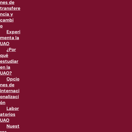
nes de
transfere
ncia y
cambi
o
Experi
menta la
UAO
¿Por
qué
estudiar
en la
UAO?
Opcio
nes de
internaci
onalizaci
ón
Labor
atorios
UAO
Nuest