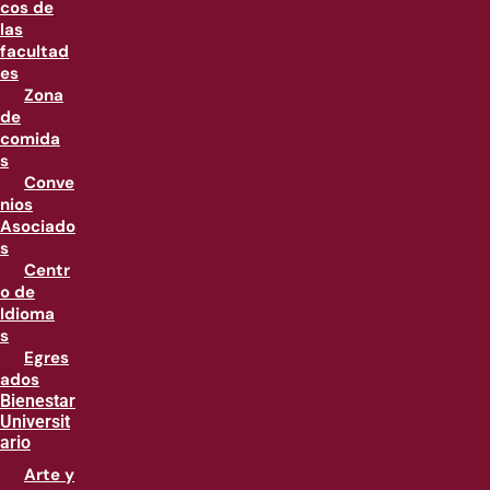
cos de
las
facultad
es
Zona
de
comida
s
Conve
nios
Asociado
s
Centr
o de
Idioma
s
Egres
ados
Bienestar
Universit
ario
Arte y