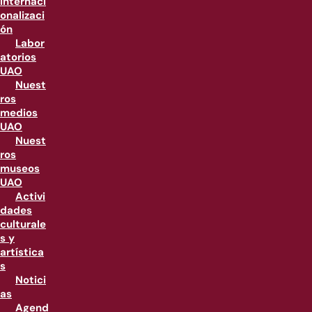
internaci
onalizaci
ón
Labor
atorios
UAO
Nuest
ros
medios
UAO
Nuest
ros
museos
UAO
Activi
dades
culturale
s y
artística
s
Notici
as
Agend