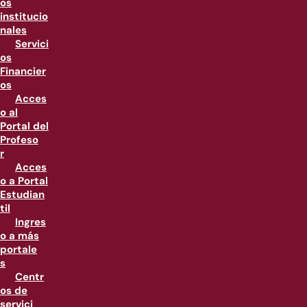
os
institucio
nales
Servici
os
Financier
os
Acces
o al
Portal del
Profeso
r
Acces
o a Portal
Estudian
til
Ingres
o a más
portale
s
Centr
os de
servici