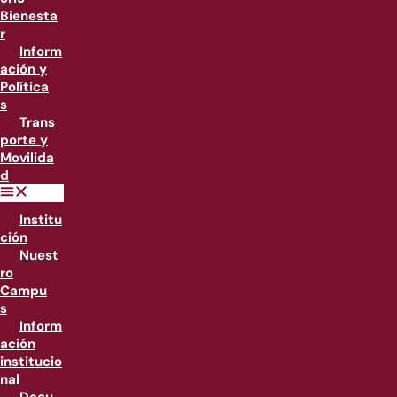
Bienesta
r
Inform
ación y
Política
s
Trans
porte y
Movilida
d
Institu
ción
Nuest
ro
Campu
s
Inform
ación
institucio
nal