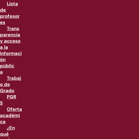
Lista
de
profesor
es
Trans
parencia
y acceso
a la
informaci
ón
públic
a
Trabaj
o de
Grado
PQR
S
Oferta
académi
ca
¿En
qué