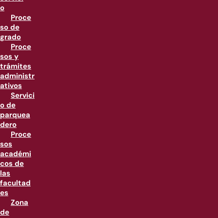
o
Proce
so de
grado
Proce
sos y
trámites
administr
ativos
Servici
o de
parquea
dero
Proce
sos
académi
cos de
las
facultad
es
Zona
de