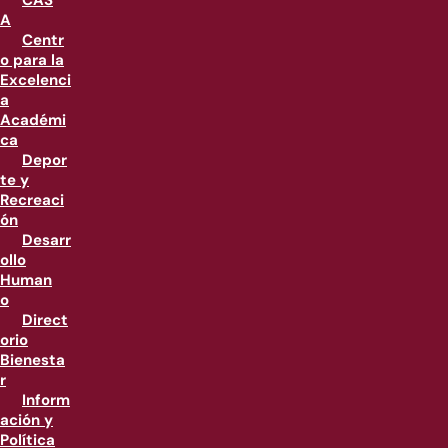
CAS
A
Centr
o para la
Excelenci
a
Académi
ca
Depor
te y
Recreaci
ón
Desarr
ollo
Human
o
Direct
orio
Bienesta
r
Inform
ación y
Política