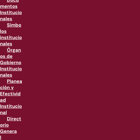
Docu
mentos
Institucio
nales
Símbo
los
institucio
nales
Órgan
os de
Gobierno
Institucio
nales
Planea
ción y
Efectivid
ad
Institucio
nal
Direct
orio
Genera
l