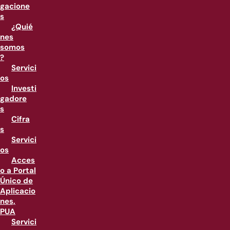
gacione
s
¿Quié
nes
somos
?
Servici
os
Investi
gadore
s
Cifra
s
Servici
os
Acces
o a Portal
Único de
Aplicacio
nes,
PUA
Servici