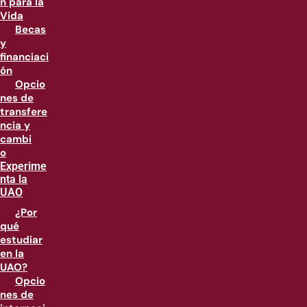
n para la
Vida
Becas
y
financiaci
ón
Opcio
nes de
transfere
ncia y
cambi
o
Experime
nta la
UAO
¿Por
qué
estudiar
en la
UAO?
Opcio
nes de