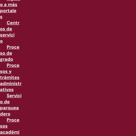
o a más
portale
s
Centr
os de
servici
o
Proce
so de
grado
Proce
sos y
trámites
administr
ativos
Servici
o de
parquea
dero
Proce
sos
académi