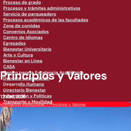
Proceso de grado
Procesos y trámites administrativos
Servicio de parqueadero
Procesos académicos de las facultades
Zona de comidas
Convenios Asociados
Centro de Idiomas
Egresados
Bienestar Universitario
Arte y Cultura
Bienestar en Linea
CASA
Principios y Valores
Centro para la Excelencia Académica
Deporte y Recreación
Desarrollo Humano
Institución
Directorio Bienestar
Información y Políticas
12 abril, 2020
Transporte y Movilidad
Información institucional
>
Principios y Valores