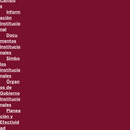
Campu
s
Inform
ación
institucio
nal
Docu
mentos
Institucio
nales
Símbo
los
institucio
nales
Órgan
os de
Gobierno
Institucio
nales
Planea
ción y
Efectivid
ad