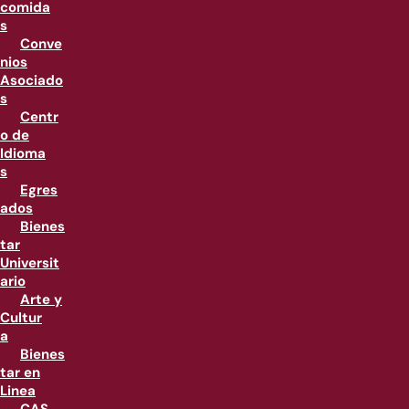
comida
s
Conve
nios
Asociado
s
Centr
o de
Idioma
s
Egres
ados
Bienes
tar
Universit
ario
Arte y
Cultur
a
Bienes
tar en
Linea