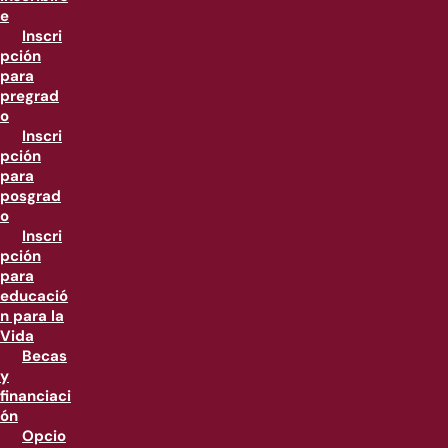
e
Inscri
pción
para
pregrad
o
Inscri
pción
para
posgrad
o
Inscri
pción
para
educació
n para la
Vida
Becas
y
financiaci
ón
Opcio