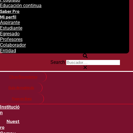
Educación continua
Saber Pro
Mi perfil
Aspirante
Estudiante
Egresado
Profesores
Colaborador
Entidad
Search
Citas financieras
Guía de matricula
Pago en línea
Institució
n
Nuest
ro