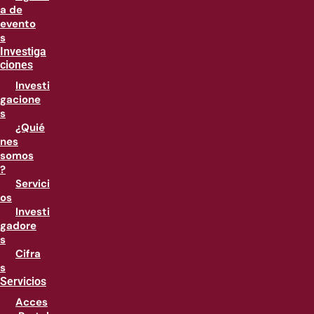
a de
evento
s
Investiga
ciones
Investi
gacione
s
¿Quié
nes
somos
?
Servici
os
Investi
gadore
s
Cifra
s
Servicios
Acces