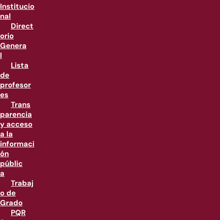
Institucio
nal
Direct
orio
Genera
l
Lista
de
profesor
es
Trans
parencia
y acceso
a la
informaci
ón
públic
a
Trabaj
o de
Grado
PQR