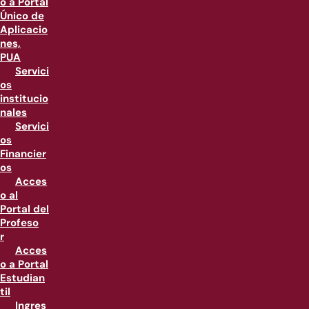
o a Portal
Único de
Aplicacio
nes,
PUA
Servici
os
institucio
nales
Servici
os
Financier
os
Acces
o al
Portal del
Profeso
r
Acces
o a Portal
Estudian
til
Ingres