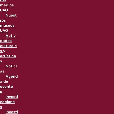
ros
medios
UAO
Nuest
ros
museos
UAO
Activi
dades
culturale
s y
artística
s
Notici
as
Agend
a de
evento
s
Investi
gacione
s
Investi