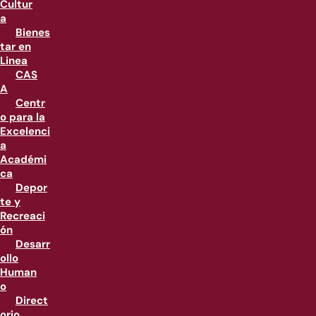
Cultur
a
Bienes
tar en
Linea
CAS
A
Centr
o para la
Excelenci
a
Académi
ca
Depor
te y
Recreaci
ón
Desarr
ollo
Human
o
Direct
orio