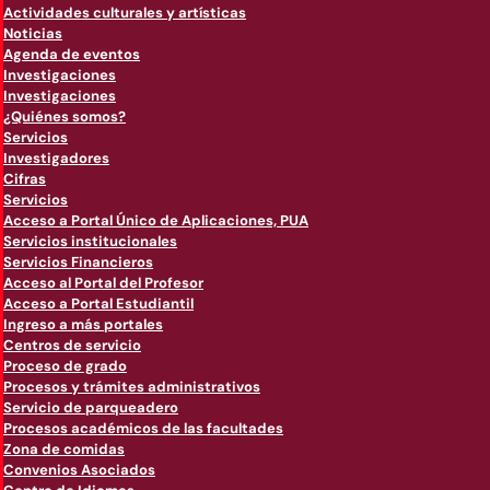
Actividades culturales y artísticas
Noticias
Agenda de eventos
Investigaciones
Investigaciones
¿Quiénes somos?
Servicios
Investigadores
Cifras
Servicios
Acceso a Portal Único de Aplicaciones, PUA
Servicios institucionales
Servicios Financieros
Acceso al Portal del Profesor
Acceso a Portal Estudiantil
Ingreso a más portales
Centros de servicio
Proceso de grado
Procesos y trámites administrativos
Servicio de parqueadero
Procesos académicos de las facultades
Zona de comidas
Convenios Asociados