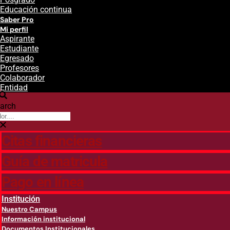
Educación continua
Saber Pro
Mi perfil
Aspirante
Estudiante
Egresado
Profesores
Colaborador
Entidad
arch
Citas financieras
Guía de matricula
Pago en línea
Institución
Nuestro Campus
Información institucional
Documentos Institucionales