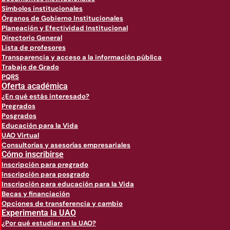
Símbolos institucionales
Órganos de Gobierno Institucionales
Planeación y Efectividad Institucional
Directorio General
Lista de profesores
Transparencia y acceso a la información pública
Trabajo de Grado
PQRS
Oferta académica
¿En qué estás interesado?
Pregrados
Posgrados
Educación para la Vida
UAO Virtual
Consultorías y asesorías empresariales
Cómo inscribirse
Inscripción para pregrado
Inscripción para posgrado
Inscripción para educación para la Vida
Becas y financiación
Opciones de transferencia y cambio
Experimenta la UAO
¿Por qué estudiar en la UAO?