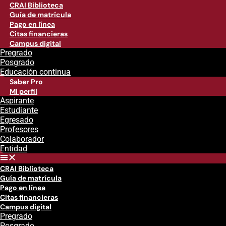
CRAI Biblioteca
Guía de matrícula
Pago en línea
Citas financieras
Campus digital
Pregrado
Posgrado
Educación continua
Saber Pro
Mi perfil
Aspirante
Estudiante
Egresado
Profesores
Colaborador
Entidad
CRAI Biblioteca
Guía de matrícula
Pago en línea
Citas financieras
Campus digital
Pregrado
Posgrado