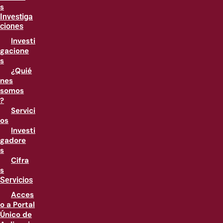
s
Investiga
ciones
Investi
gacione
s
¿Quié
nes
somos
?
Servici
os
Investi
gadore
s
Cifra
s
Servicios
Acces
o a Portal
Único de