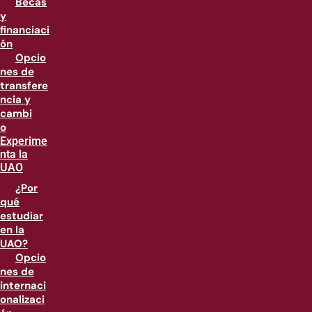
Becas
y
financiaci
ón
Opcio
nes de
transfere
ncia y
cambi
o
Experime
nta la
UAO
¿Por
qué
estudiar
en la
UAO?
Opcio
nes de
internaci
onalizaci