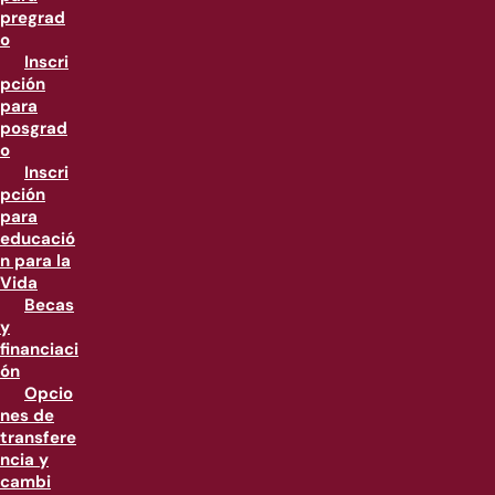
pregrad
o
Inscri
pción
para
posgrad
o
Inscri
pción
para
educació
n para la
Vida
Becas
y
financiaci
ón
Opcio
nes de
transfere
ncia y
cambi