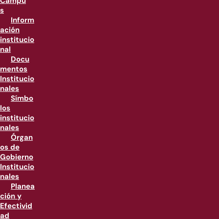
Campu
s
Inform
ación
institucio
nal
Docu
mentos
Institucio
nales
Símbo
los
institucio
nales
Órgan
os de
Gobierno
Institucio
nales
Planea
ción y
Efectivid
ad