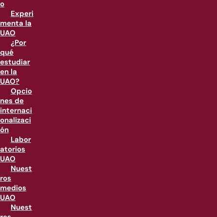
o
Experi
menta la
UAO
¿Por
qué
estudiar
en la
UAO?
Opcio
nes de
internaci
onalizaci
ón
Labor
atorios
UAO
Nuest
ros
medios
UAO
Nuest