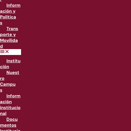
Inform
ación y
Política
s
Trans
porte y
Movilida
d
Institu
ción
Nuest
ro
Campu
s
Inform
ación
institucio
nal
Docu
mentos