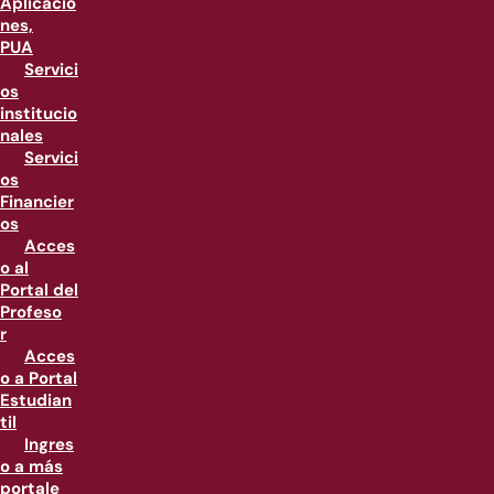
Aplicacio
nes,
PUA
Servici
os
institucio
nales
Servici
os
Financier
os
Acces
o al
Portal del
Profeso
r
Acces
o a Portal
Estudian
til
Ingres
o a más
portale