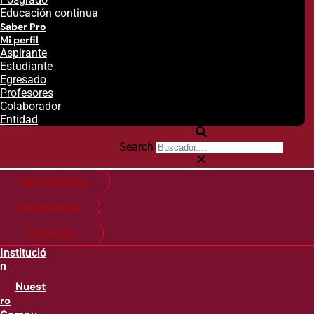
Educación continua
Saber Pro
Mi perfil
Aspirante
Estudiante
Egresado
Profesores
Colaborador
Entidad
Search
Citas financieras
Guía de matricula
Pago en línea
Institució
n
Nuest
ro