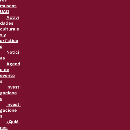
ros
museos
UAO
Activi
dades
culturale
s y
artística
s
Notici
as
Agend
a de
evento
s
Investi
gacione
s
Investi
gacione
s
¿Quié
nes