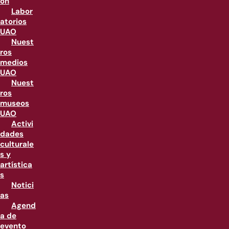
ón
Labor
atorios
UAO
Nuest
ros
medios
UAO
Nuest
ros
museos
UAO
Activi
dades
culturale
s y
artística
s
Notici
as
Agend
a de
evento