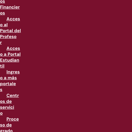
os
Financier
os
Acces
o al
Portal del
Profeso
r
Acces
o a Portal
Estudian
til
Ingres
o a más
portale
s
Centr
os de
servici
o
Proce
so de
grado