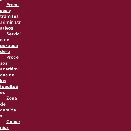
Proce
sos y
trámites
administr
ativos
Servici
o de
parquea
dero
Proce
sos
académi
cos de
las
facultad
es
Zona
de
comida
s
Conve
nios