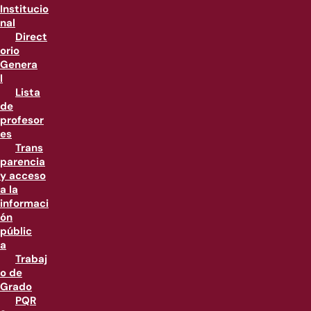
Institucio
nal
Direct
orio
Genera
l
Lista
de
profesor
es
Trans
parencia
y acceso
a la
informaci
ón
públic
a
Trabaj
o de
Grado
PQR