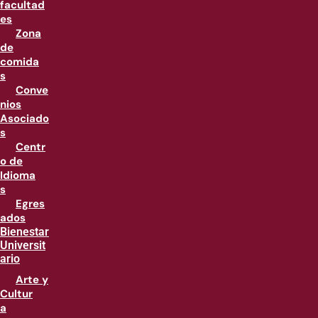
facultad
es
Zona
de
comida
s
Conve
nios
Asociado
s
Centr
o de
Idioma
s
Egres
ados
Bienestar
Universit
ario
Arte y
Cultur
a