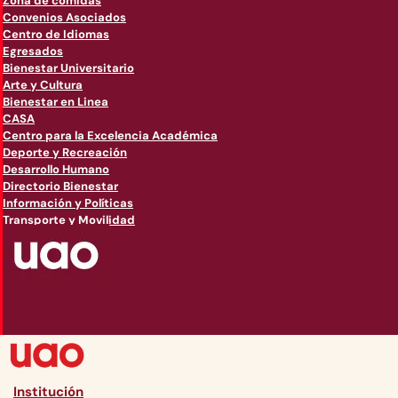
Zona de comidas
Convenios Asociados
Centro de Idiomas
Egresados
Bienestar Universitario
Arte y Cultura
Bienestar en Linea
CASA
Centro para la Excelencia Académica
Deporte y Recreación
Desarrollo Humano
Directorio Bienestar
Información y Políticas
Transporte y Movilidad
Institución