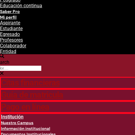
Educación continua
Saber Pro
Mi perfil
Aspirante
Estudiante
Egresado
Profesores
Colaborador
Entidad
arch
Citas financieras
Guía de matricula
Pago en línea
Institución
Nuestro Campus
Información institucional
Documentos Institucionales