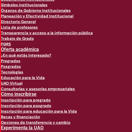
Símbolos institucionales
Órganos de Gobierno Institucionales
Planeación y Efectividad Institucional
Directorio General
Lista de profesores
Transparencia y acceso a la información pública
Trabajo de Grado
PQRS
Oferta académica
¿En qué estás interesado?
Pregrados
Posgrados
Tecnologías
Educación para la Vida
UAO Virtual
Consultorías y asesorías empresariales
Cómo inscribirse
Inscripción para pregrado
Inscripción para posgrado
Inscripción para educación para la Vida
Becas y financiación
Opciones de transferencia y cambio
Experimenta la UAO