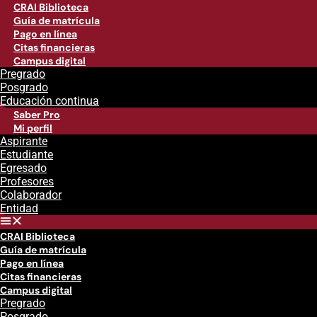
CRAI Biblioteca
Guía de matrícula
Pago en línea
Citas financieras
Campus digital
Pregrado
Posgrado
Educación continua
Saber Pro
Mi perfil
Aspirante
Estudiante
Egresado
Profesores
Colaborador
Entidad
CRAI Biblioteca
Guía de matrícula
Pago en línea
Citas financieras
Campus digital
Pregrado
Posgrado