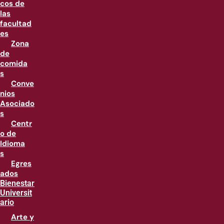
cos de
las
facultad
es
Zona
de
comida
s
Conve
nios
Asociado
s
Centr
o de
Idioma
s
Egres
ados
Bienestar
Universit
ario
Arte y