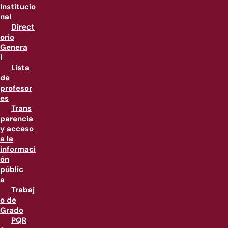
Institucio
nal
Direct
orio
Genera
l
Lista
de
profesor
es
Trans
parencia
y acceso
a la
informaci
ón
públic
a
Trabaj
o de
Grado
PQR