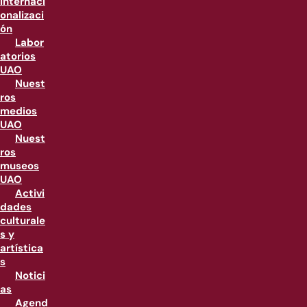
internaci
onalizaci
ón
Labor
atorios
UAO
Nuest
ros
medios
UAO
Nuest
ros
museos
UAO
Activi
dades
culturale
s y
artística
s
Notici
as
Agend