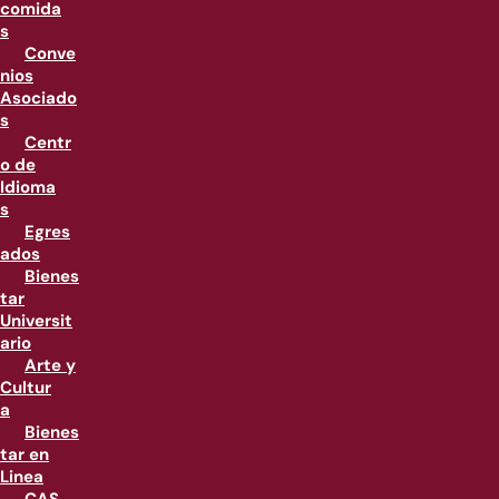
comida
s
Conve
nios
Asociado
s
Centr
o de
Idioma
s
Egres
ados
Bienes
tar
Universit
ario
Arte y
Cultur
a
Bienes
tar en
Linea