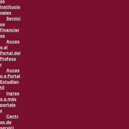
os
institucio
nales
Servici
os
Financier
os
Acces
o al
Portal del
Profeso
r
Acces
o a Portal
Estudian
til
Ingres
o a más
portale
s
Centr
os de
servici