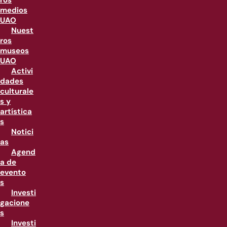
ros
medios
UAO
Nuest
ros
museos
UAO
Activi
dades
culturale
s y
artística
s
Notici
as
Agend
a de
evento
s
Investi
gacione
s
Investi