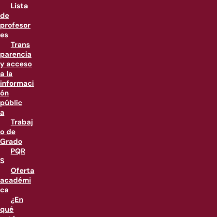
Lista
de
profesor
es
Trans
parencia
y acceso
a la
informaci
ón
públic
a
Trabaj
o de
Grado
PQR
S
Oferta
académi
ca
¿En
qué