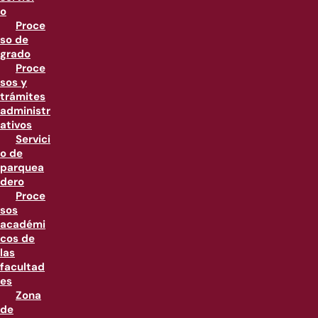
o
Proce
so de
grado
Proce
sos y
trámites
administr
ativos
Servici
o de
parquea
dero
Proce
sos
académi
cos de
las
facultad
es
Zona
de