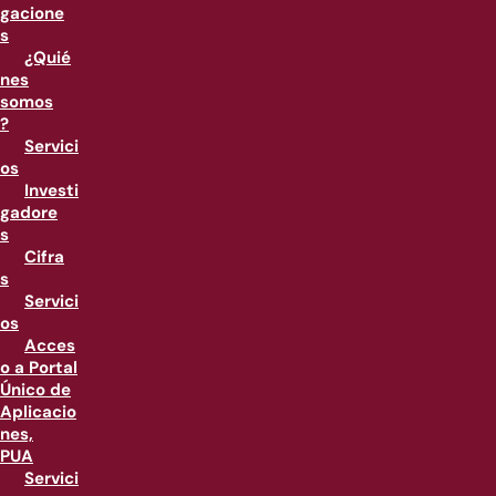
gacione
s
¿Quié
nes
somos
?
Servici
os
Investi
gadore
s
Cifra
s
Servici
os
Acces
o a Portal
Único de
Aplicacio
nes,
PUA
Servici