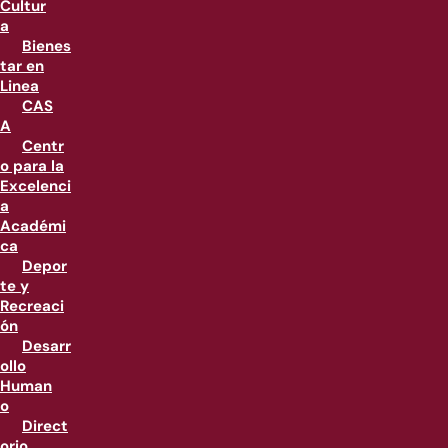
Cultur
a
Bienes
tar en
Linea
CAS
A
Centr
o para la
Excelenci
a
Académi
ca
Depor
te y
Recreaci
ón
Desarr
ollo
Human
o
Direct
orio