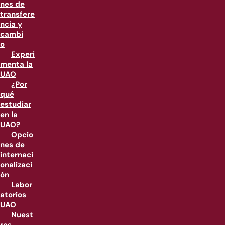
nes de
transfere
ncia y
cambi
o
Experi
menta la
UAO
¿Por
qué
estudiar
en la
UAO?
Opcio
nes de
internaci
onalizaci
ón
Labor
atorios
UAO
Nuest