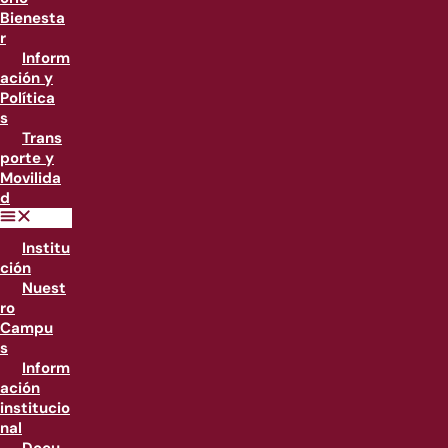
Bienesta
r
Inform
ación y
Política
s
Trans
porte y
Movilida
d
Institu
ción
Nuest
ro
Campu
s
Inform
ación
institucio
nal