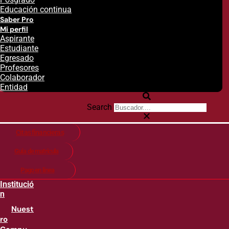
Educación continua
Saber Pro
Mi perfil
Aspirante
Estudiante
Egresado
Profesores
Colaborador
Entidad
Search
Citas financieras
Guía de matricula
Pago en línea
Institució
n
Nuest
ro