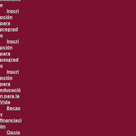
e
Inscri
pción
para
pregrad
o
Inscri
pción
para
posgrad
o
Inscri
pción
para
educació
n para la
Vida
Becas
y
financiaci
ón
Opcio