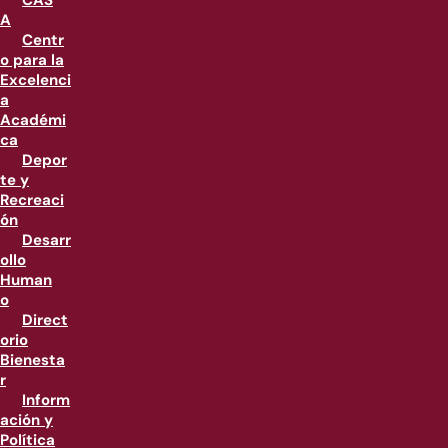
CAS
A
Centr
o para la
Excelenci
a
Académi
ca
Depor
te y
Recreaci
ón
Desarr
ollo
Human
o
Direct
orio
Bienesta
r
Inform
ación y
Política