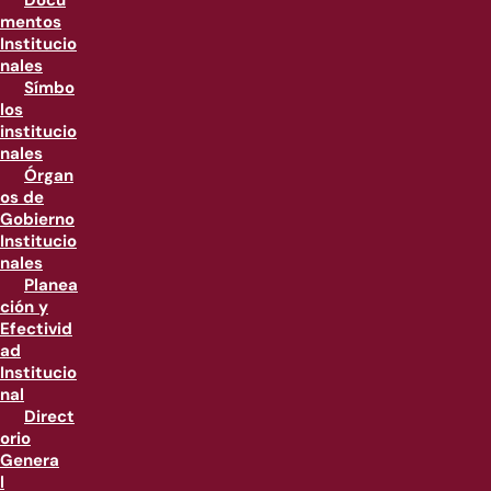
Docu
mentos
Institucio
nales
Símbo
los
institucio
nales
Órgan
os de
Gobierno
Institucio
nales
Planea
ción y
Efectivid
ad
Institucio
nal
Direct
orio
Genera
l