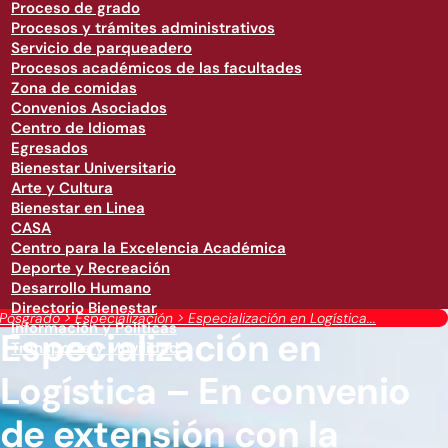
Proceso de grado
Procesos y trámites administrativos
Servicio de parqueadero
Procesos académicos de las facultades
Zona de comidas
Convenios Asociados
Centro de Idiomas
Egresados
Bienestar Universitario
Arte y Cultura
Bienestar en Linea
CASA
Centro para la Excelencia Académica
Deporte y Recreación
Desarrollo Humano
Directorio Bienestar
Posgrado
>
Especialización
>
Especialización en Logística...
Información y Políticas
Especialización en
Transporte y Movilidad
Logística – En convenio
de extensión con la