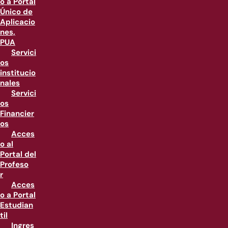
o a Portal
Único de
Aplicacio
nes,
PUA
Servici
os
institucio
nales
Servici
os
Financier
os
Acces
o al
Portal del
Profeso
r
Acces
o a Portal
Estudian
til
Ingres