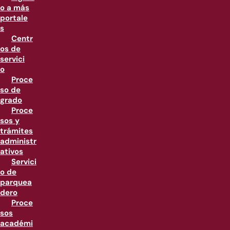
o a más
portale
s
Centr
os de
servici
o
Proce
so de
grado
Proce
sos y
trámites
administr
ativos
Servici
o de
parquea
dero
Proce
sos
académi