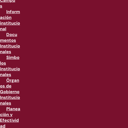
Campu
s
Inform
ación
institucio
nal
Docu
mentos
Institucio
nales
Símbo
los
institucio
nales
Órgan
os de
Gobierno
Institucio
nales
Planea
ción y
Efectivid
ad