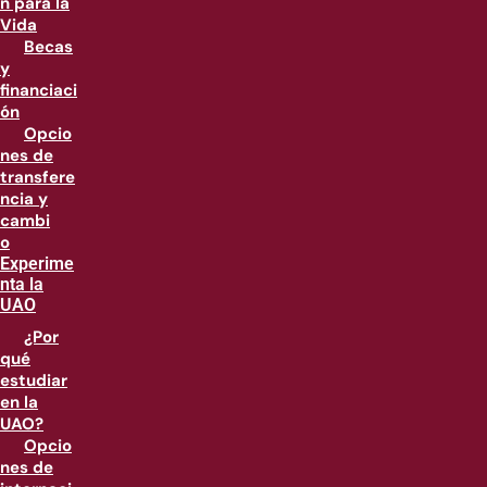
n para la
Vida
Becas
y
financiaci
ón
Opcio
nes de
transfere
ncia y
cambi
o
Experime
nta la
UAO
¿Por
qué
estudiar
en la
UAO?
Opcio
nes de