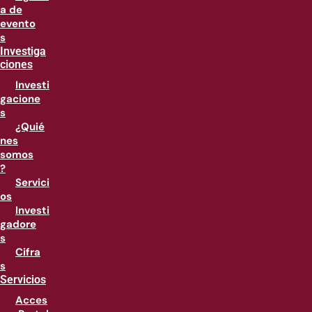
a de
evento
s
Investiga
ciones
Investi
gacione
s
¿Quié
nes
somos
?
Servici
os
Investi
gadore
s
Cifra
s
Servicios
Acces