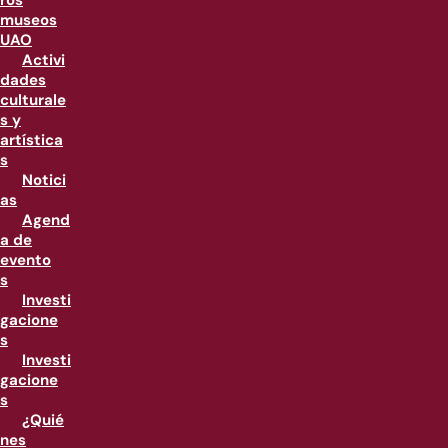
ros
museos
UAO
Activi
dades
culturale
s y
artística
s
Notici
as
Agend
a de
evento
s
Investi
gacione
s
Investi
gacione
s
¿Quié
nes