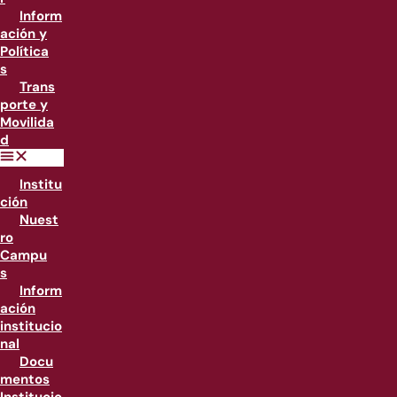
Inform
ación y
Política
s
Trans
porte y
Movilida
d
Institu
ción
Nuest
ro
Campu
s
Inform
ación
institucio
nal
Docu
mentos