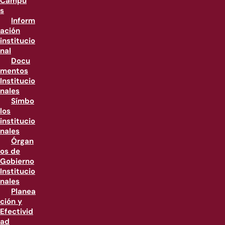
Campu
s
Inform
ación
institucio
nal
Docu
mentos
Institucio
nales
Símbo
los
institucio
nales
Órgan
os de
Gobierno
Institucio
nales
Planea
ción y
Efectivid
ad