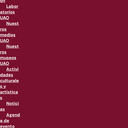
ón
Labor
atorios
UAO
Nuest
ros
medios
UAO
Nuest
ros
museos
UAO
Activi
dades
culturale
s y
artística
s
Notici
as
Agend
a de
evento