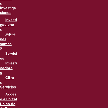
s
Investiga
ciones
Investi
gacione
s
¿Quié
nes
somos
?
Servici
os
Investi
gadore
s
Cifra
s
Servicios
Acces
o a Portal
Único de