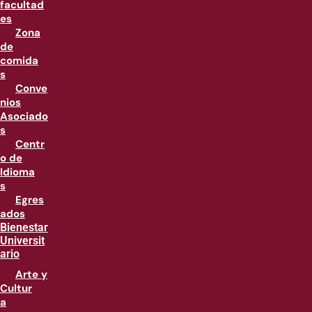
facultad
es
Zona
de
comida
s
Conve
nios
Asociado
s
Centr
o de
Idioma
s
Egres
ados
Bienestar
Universit
ario
Arte y
Cultur
a