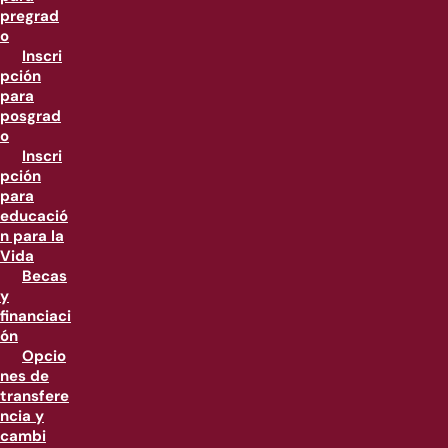
pregrad
o
Inscri
pción
para
posgrad
o
Inscri
pción
para
educació
n para la
Vida
Becas
y
financiaci
ón
Opcio
nes de
transfere
ncia y
cambi