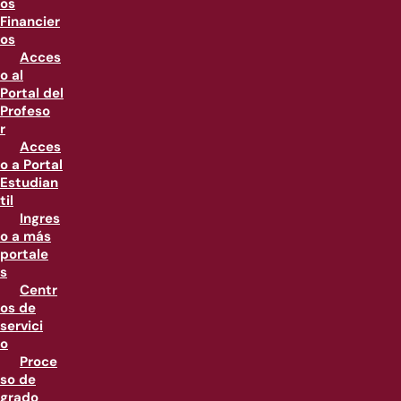
os
Financier
os
Acces
o al
Portal del
Profeso
r
Acces
o a Portal
Estudian
til
Ingres
o a más
portale
s
Centr
os de
servici
o
Proce
so de
grado