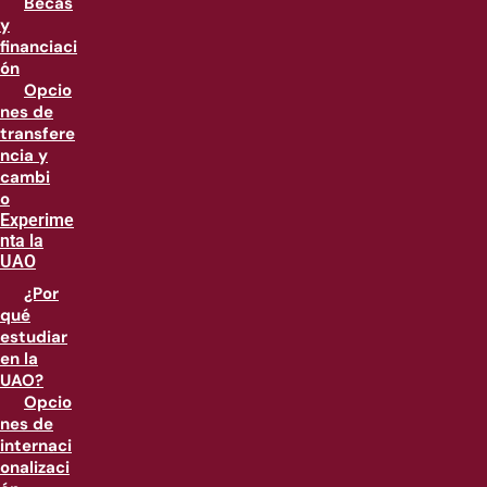
Becas
y
financiaci
ón
Opcio
nes de
transfere
ncia y
cambi
o
Experime
nta la
UAO
¿Por
qué
estudiar
en la
UAO?
Opcio
nes de
internaci
onalizaci