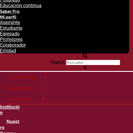
Educación continua
Saber Pro
Mi perfil
Aspirante
Estudiante
Egresado
Profesores
Colaborador
Entidad
Search
Citas financieras
Guía de matricula
Pago en línea
Institució
n
Nuest
ro