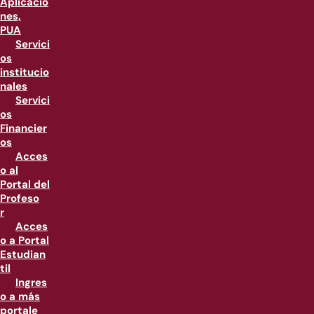
Aplicacio
nes,
PUA
Servici
os
institucio
nales
Servici
os
Financier
os
Acces
o al
Portal del
Profeso
r
Acces
o a Portal
Estudian
til
Ingres
o a más
portale