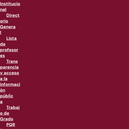
Institucio
nal
Direct
orio
Genera
l
Lista
de
profesor
es
Trans
parencia
y acceso
a la
informaci
ón
públic
a
Trabaj
o de
Grado
PQR