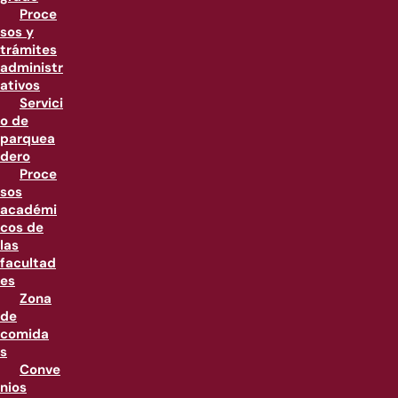
Proce
sos y
trámites
administr
ativos
Servici
o de
parquea
dero
Proce
sos
académi
cos de
las
facultad
es
Zona
de
comida
s
Conve
nios