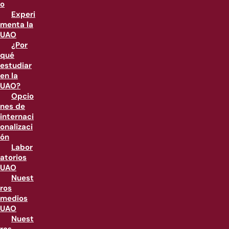
o
Experi
menta la
UAO
¿Por
qué
estudiar
en la
UAO?
Opcio
nes de
internaci
onalizaci
ón
Labor
atorios
UAO
Nuest
ros
medios
UAO
Nuest