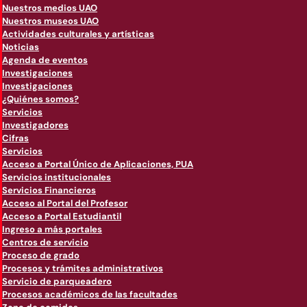
Nuestros medios UAO
Nuestros museos UAO
Actividades culturales y artísticas
Noticias
Agenda de eventos
Investigaciones
Investigaciones
¿Quiénes somos?
Servicios
Investigadores
Cifras
Servicios
Acceso a Portal Único de Aplicaciones, PUA
Servicios institucionales
Servicios Financieros
Acceso al Portal del Profesor
Acceso a Portal Estudiantil
Ingreso a más portales
Centros de servicio
Proceso de grado
Procesos y trámites administrativos
Servicio de parqueadero
Procesos académicos de las facultades