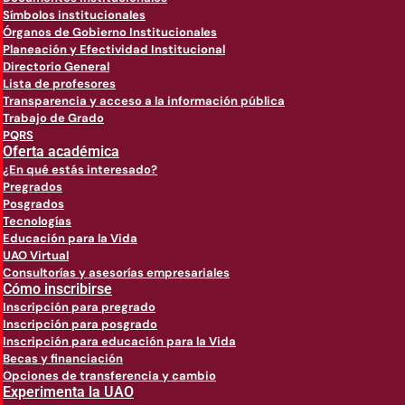
Símbolos institucionales
Órganos de Gobierno Institucionales
Planeación y Efectividad Institucional
Directorio General
Lista de profesores
Transparencia y acceso a la información pública
Trabajo de Grado
PQRS
Oferta académica
¿En qué estás interesado?
Pregrados
Posgrados
Tecnologías
Educación para la Vida
UAO Virtual
Consultorías y asesorías empresariales
Cómo inscribirse
Inscripción para pregrado
Inscripción para posgrado
Inscripción para educación para la Vida
Becas y financiación
Opciones de transferencia y cambio
Experimenta la UAO