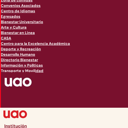
Zona de comidas
Convenios Asociados
Centro de Idiomas
Egresados
Bienestar Universitario
Arte y Cultura
Bienestar en Linea
CASA
Centro para la Excelencia Académica
Deporte y Recreación
Desarrollo Humano
Directorio Bienestar
Información y Políticas
Transporte y Movilidad
Institución