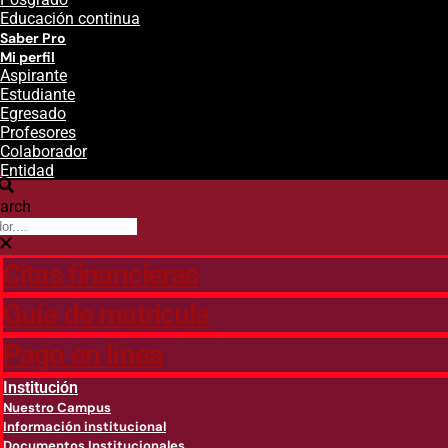
Educación continua
Saber Pro
Mi perfil
Aspirante
Estudiante
Egresado
Profesores
Colaborador
Entidad
arch
Citas financieras
Guía de matricula
Pago en línea
Institución
Nuestro Campus
Información institucional
Documentos Institucionales