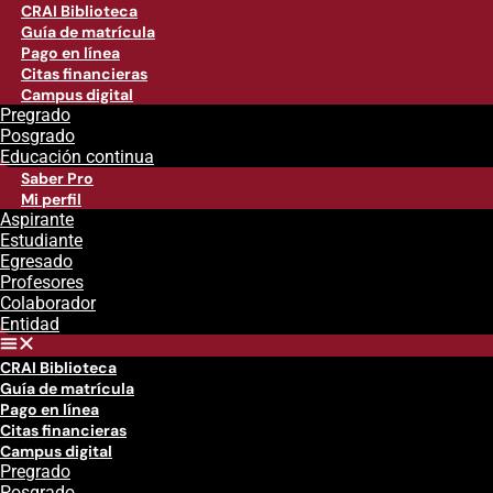
CRAI Biblioteca
Guía de matrícula
Pago en línea
Citas financieras
Campus digital
Pregrado
Posgrado
Educación continua
Saber Pro
Mi perfil
Aspirante
Estudiante
Egresado
Profesores
Colaborador
Entidad
CRAI Biblioteca
Guía de matrícula
Pago en línea
Citas financieras
Campus digital
Pregrado
Posgrado