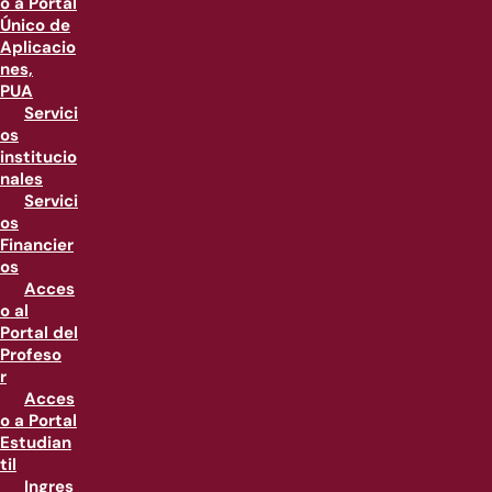
o a Portal
Único de
Aplicacio
nes,
PUA
Servici
os
institucio
nales
Servici
os
Financier
os
Acces
o al
Portal del
Profeso
r
Acces
o a Portal
Estudian
til
Ingres