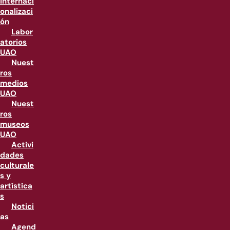
internaci
onalizaci
ón
Labor
atorios
UAO
Nuest
ros
medios
UAO
Nuest
ros
museos
UAO
Activi
dades
culturale
s y
artística
s
Notici
as
Agend