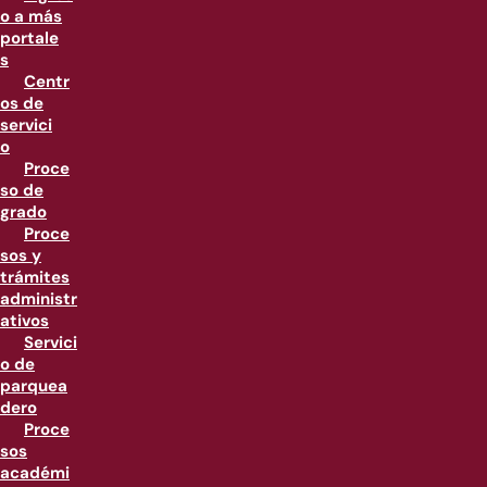
o a más
portale
s
Centr
os de
servici
o
Proce
so de
grado
Proce
sos y
trámites
administr
ativos
Servici
o de
parquea
dero
Proce
sos
académi