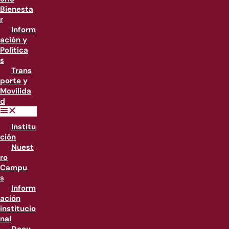
Bienesta
r
Inform
ación y
Política
s
Trans
porte y
Movilida
d
Institu
ción
Nuest
ro
Campu
s
Inform
ación
institucio
nal