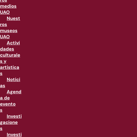
ros
medios
UAO
Nuest
ros
museos
UAO
Activi
dades
culturale
s y
artística
s
Notici
as
Agend
a de
evento
s
Investi
gacione
s
Investi