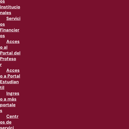
os
institucio
nales
Servici
os
Financier
os
Acces
o al
Portal del
Profeso
r
Acces
o a Portal
Estudian
til
Ingres
o a más
portale
s
Centr
os de
servici