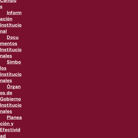
Campu
s
Inform
ación
institucio
nal
Docu
mentos
Institucio
nales
Símbo
los
institucio
nales
Órgan
os de
Gobierno
Institucio
nales
Planea
ción y
Efectivid
ad