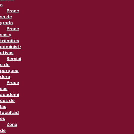
o
Proce
so de
grado
Proce
sos y
trámites
administr
ativos
Servici
o de
parquea
dero
Proce
sos
académi
cos de
las
facultad
es
Zona
de