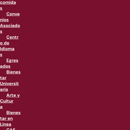
comida
s
Conve
nios
Asociado
s
Centr
o de
Idioma
s
Egres
ados
Bienes
tar
Universit
ario
Arte y
Cultur
a
Bienes
tar en
Linea