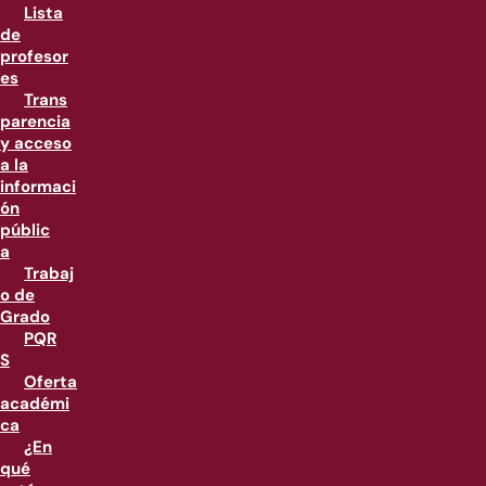
Lista
de
profesor
es
Trans
parencia
y acceso
a la
informaci
ón
públic
a
Trabaj
o de
Grado
PQR
S
Oferta
académi
ca
¿En
qué