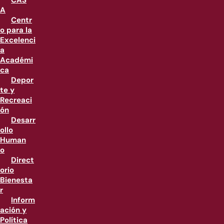
CAS
A
Centr
o para la
Excelenci
a
Académi
ca
Depor
te y
Recreaci
ón
Desarr
ollo
Human
o
Direct
orio
Bienesta
r
Inform
ación y
Política