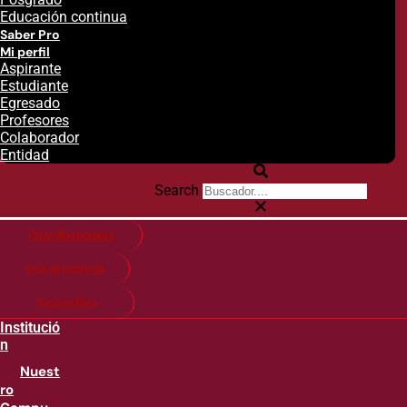
Educación continua
Saber Pro
Mi perfil
Aspirante
Estudiante
Egresado
Profesores
Colaborador
Entidad
Search
Citas financieras
Guía de matricula
Pago en línea
Institució
n
Nuest
ro