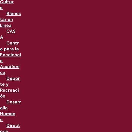
Cultur
a
Bienes
tar en
Linea
CAS
A
Centr
o para la
Excelenci
a
Académi
ca
Depor
te y
Recreaci
ón
Desarr
ollo
Human
o
Direct
orio