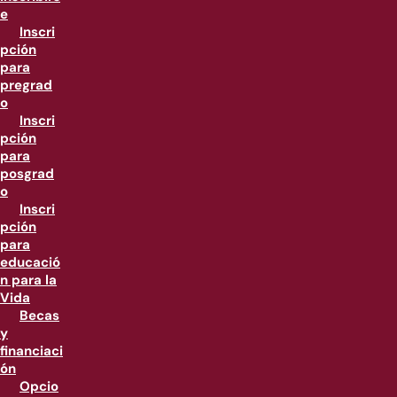
e
Inscri
pción
para
pregrad
o
Inscri
pción
para
posgrad
o
Inscri
pción
para
educació
n para la
Vida
Becas
y
financiaci
ón
Opcio