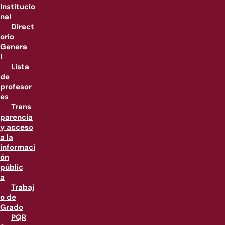
Institucio
nal
Direct
orio
Genera
l
Lista
de
profesor
es
Trans
parencia
y acceso
a la
informaci
ón
públic
a
Trabaj
o de
Grado
PQR