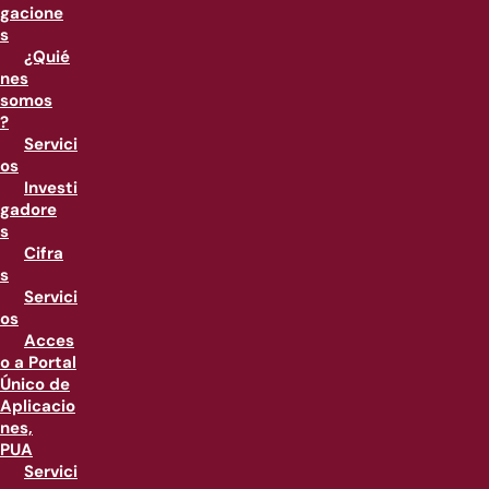
gacione
s
¿Quié
nes
somos
?
Servici
os
Investi
gadore
s
Cifra
s
Servici
os
Acces
o a Portal
Único de
Aplicacio
nes,
PUA
Servici