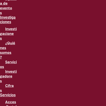
a de
evento
s
Investiga
ciones
Investi
gacione
s
¿Quié
nes
somos
?
Servici
os
Investi
gadore
s
Cifra
s
Servicios
Acces