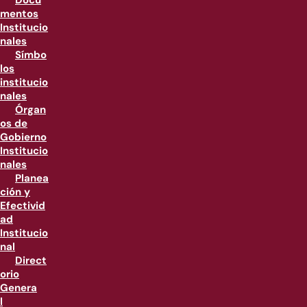
Docu
mentos
Institucio
nales
Símbo
los
institucio
nales
Órgan
os de
Gobierno
Institucio
nales
Planea
ción y
Efectivid
ad
Institucio
nal
Direct
orio
Genera
l