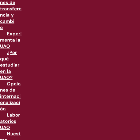
nes de
transfere
ncia y
cambi
o
Experi
menta la
UAO
¿Por
qué
estudiar
en la
UAO?
Opcio
nes de
internaci
onalizaci
ón
Labor
atorios
UAO
Nuest