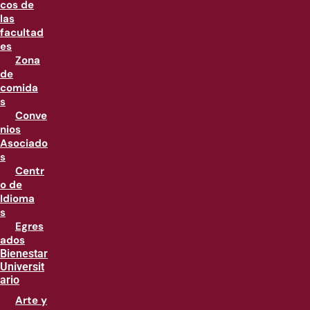
cos de
las
facultad
es
Zona
de
comida
s
Conve
nios
Asociado
s
Centr
o de
Idioma
s
Egres
ados
Bienestar
Universit
ario
Arte y