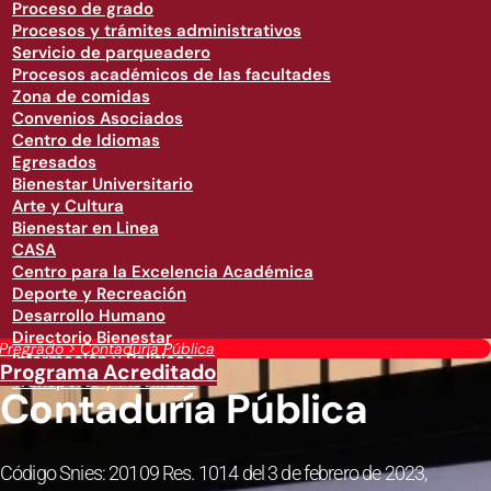
Proceso de grado
Procesos y trámites administrativos
Servicio de parqueadero
Procesos académicos de las facultades
Zona de comidas
Convenios Asociados
Centro de Idiomas
Egresados
Bienestar Universitario
Arte y Cultura
Bienestar en Linea
CASA
Centro para la Excelencia Académica
Deporte y Recreación
Desarrollo Humano
Directorio Bienestar
Pregrado
>
Contaduría Pública
Información y Políticas
Programa Acreditado
Transporte y Movilidad
Contaduría Pública
Código Snies: 20109 Res. 1014 del 3 de febrero de 2023,