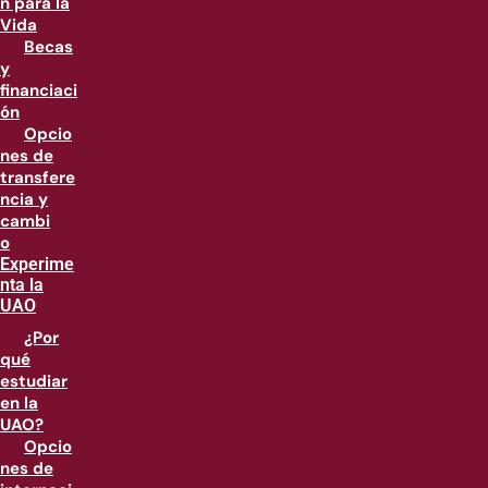
n para la
Vida
Becas
y
financiaci
ón
Opcio
nes de
transfere
ncia y
cambi
o
Experime
nta la
UAO
¿Por
qué
estudiar
en la
UAO?
Opcio
nes de