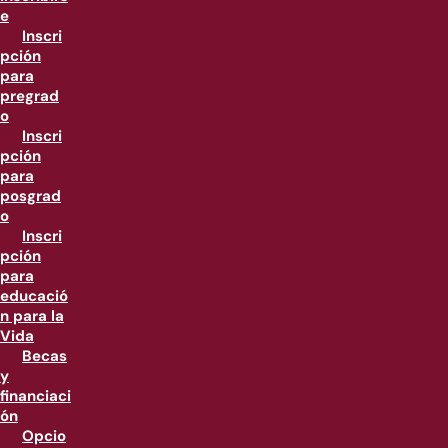
e
Inscri
pción
para
pregrad
o
Inscri
pción
para
posgrad
o
Inscri
pción
para
educació
n para la
Vida
Becas
y
financiaci
ón
Opcio