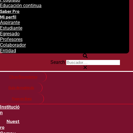
Educación continua
Saber Pro
Mi perfil
Aspirante
Estudiante
Egresado
Profesores
Colaborador
Entidad
Search
Citas financieras
Guía de matricula
Pago en línea
Institució
n
Nuest
ro