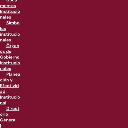
Docu
mentos
Institucio
nales
Símbo
los
institucio
nales
Órgan
os de
Gobierno
Institucio
nales
Planea
ción y
Efectivid
ad
Institucio
nal
Direct
orio
Genera
l