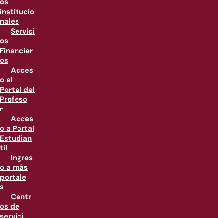
os
institucio
nales
Servici
os
Financier
os
Acces
o al
Portal del
Profeso
r
Acces
o a Portal
Estudian
til
Ingres
o a más
portale
s
Centr
os de
servici