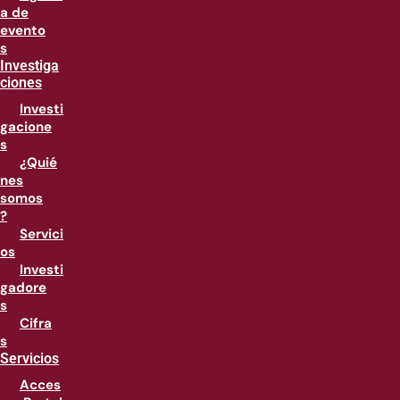
a de
evento
s
Investiga
ciones
Investi
gacione
s
¿Quié
nes
somos
?
Servici
os
Investi
gadore
s
Cifra
s
Servicios
Acces