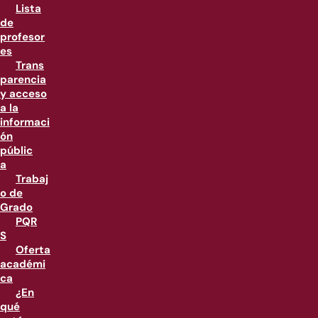
Lista
de
profesor
es
Trans
parencia
y acceso
a la
informaci
ón
públic
a
Trabaj
o de
Grado
PQR
S
Oferta
académi
ca
¿En
qué