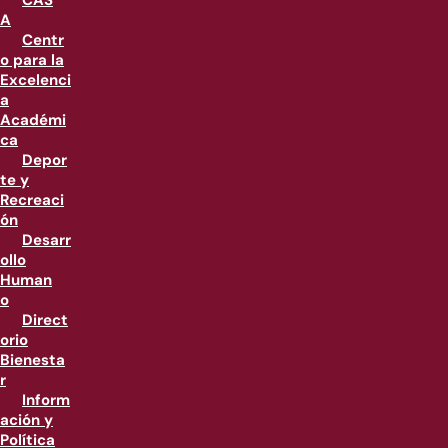
CAS
A
Centr
o para la
Excelenci
a
Académi
ca
Depor
te y
Recreaci
ón
Desarr
ollo
Human
o
Direct
orio
Bienesta
r
Inform
ación y
Política