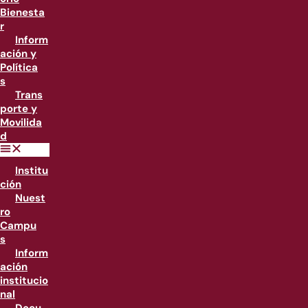
Bienesta
r
Inform
ación y
Política
s
Trans
porte y
Movilida
d
Institu
ción
Nuest
ro
Campu
s
Inform
ación
institucio
nal