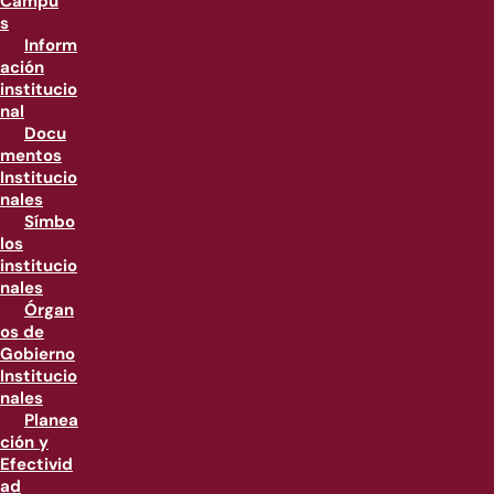
Campu
s
Inform
ación
institucio
nal
Docu
mentos
Institucio
nales
Símbo
los
institucio
nales
Órgan
os de
Gobierno
Institucio
nales
Planea
ción y
Efectivid
ad