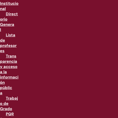
Institucio
nal
Direct
orio
Genera
l
Lista
de
profesor
es
Trans
parencia
y acceso
a la
informaci
ón
públic
a
Trabaj
o de
Grado
PQR