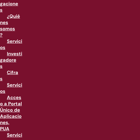
gacione
s
¿Quié
nes
somos
?
Servici
os
Investi
gadore
s
Cifra
s
Servici
os
Acces
o a Portal
Único de
Aplicacio
nes,
PUA
Servici