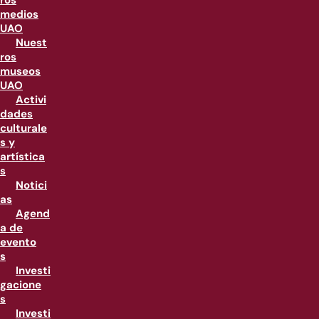
ros
medios
UAO
Nuest
ros
museos
UAO
Activi
dades
culturale
s y
artística
s
Notici
as
Agend
a de
evento
s
Investi
gacione
s
Investi