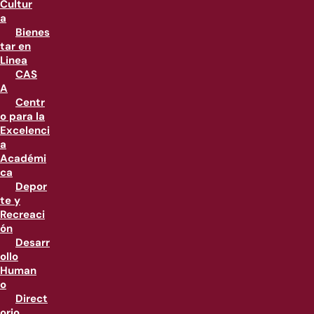
Cultur
a
Bienes
tar en
Linea
CAS
A
Centr
o para la
Excelenci
a
Académi
ca
Depor
te y
Recreaci
ón
Desarr
ollo
Human
o
Direct
orio