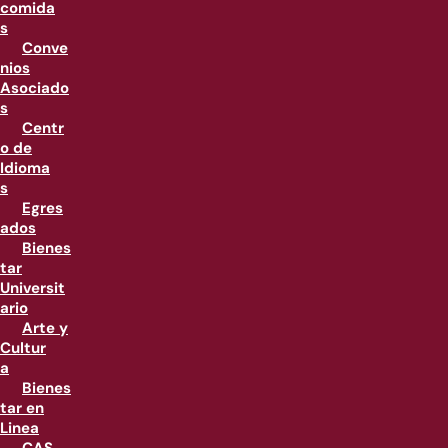
comida
s
Conve
nios
Asociado
s
Centr
o de
Idioma
s
Egres
ados
Bienes
tar
Universit
ario
Arte y
Cultur
a
Bienes
tar en
Linea