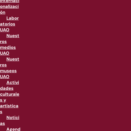
internaci
onalizaci
ón
Labor
atorios
UAO
Nuest
ros
medios
UAO
Nuest
ros
museos
UAO
Activi
dades
culturale
s y
artística
s
Notici
as
Agend