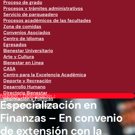
Proceso de grado
Procesos y trámites administrativos
Servicio de parqueadero
Procesos académicos de las facultades
Zona de comidas
Convenios Asociados
Centro de Idiomas
Egresados
Bienestar Universitario
Arte y Cultura
Bienestar en Linea
CASA
Centro para la Excelencia Académica
Deporte y Recreación
Desarrollo Humano
Directorio Bienestar
Posgrado
>
Especialización
>
Información y Políticas
Especialización en
Transporte y Movilidad
Finanzas – En convenio
de extensión con la