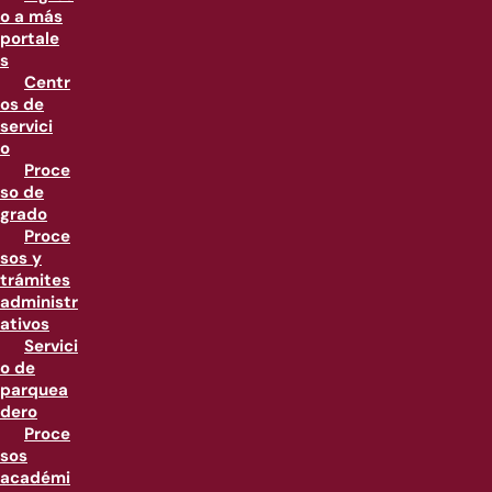
o a más
portale
s
Centr
os de
servici
o
Proce
so de
grado
Proce
sos y
trámites
administr
ativos
Servici
o de
parquea
dero
Proce
sos
académi