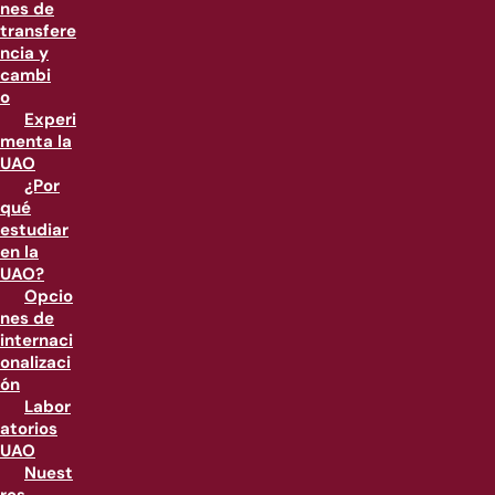
nes de
transfere
ncia y
cambi
o
Experi
menta la
UAO
¿Por
qué
estudiar
en la
UAO?
Opcio
nes de
internaci
onalizaci
ón
Labor
atorios
UAO
Nuest