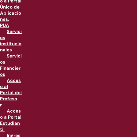
o a Portal
Único de
Aplicacio
nes,
PUA
Servici
os
institucio
nales
Servici
os
Financier
os
Acces
o al
Portal del
Profeso
r
Acces
o a Portal
Estudian
til
Ingres