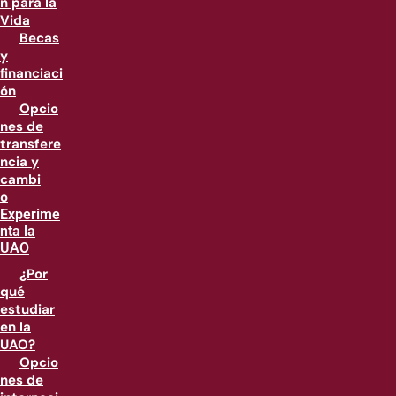
n para la
Vida
Becas
y
financiaci
ón
Opcio
nes de
transfere
ncia y
cambi
o
Experime
nta la
UAO
¿Por
qué
estudiar
en la
UAO?
Opcio
nes de