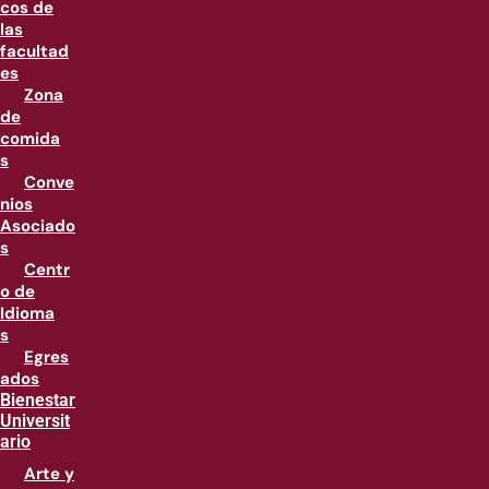
cos de
las
facultad
es
Zona
de
comida
s
Conve
nios
Asociado
s
Centr
o de
Idioma
s
Egres
ados
Bienestar
Universit
ario
Arte y