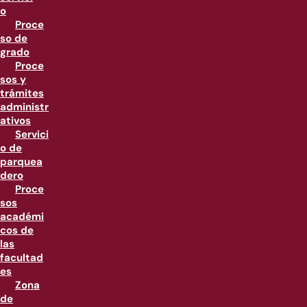
o
Proce
so de
grado
Proce
sos y
trámites
administr
ativos
Servici
o de
parquea
dero
Proce
sos
académi
cos de
las
facultad
es
Zona
de