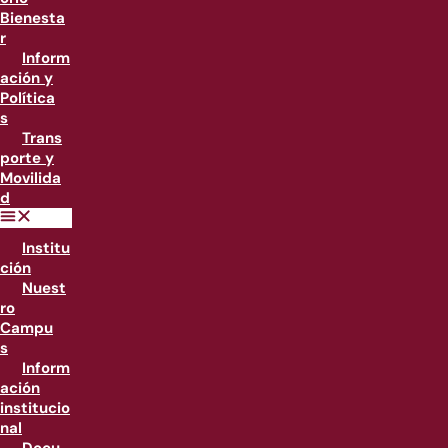
Bienesta
r
Inform
ación y
Política
s
Trans
porte y
Movilida
d
Institu
ción
Nuest
ro
Campu
s
Inform
ación
institucio
nal