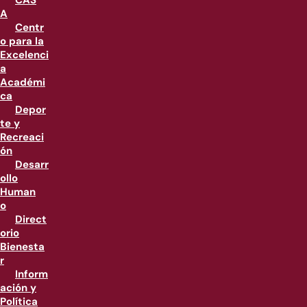
CAS
A
Centr
o para la
Excelenci
a
Académi
ca
Depor
te y
Recreaci
ón
Desarr
ollo
Human
o
Direct
orio
Bienesta
r
Inform
ación y
Política