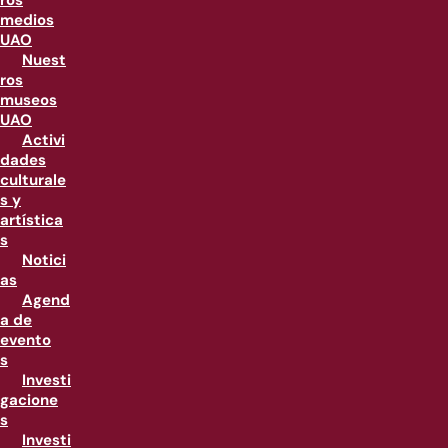
ros
medios
UAO
Nuest
ros
museos
UAO
Activi
dades
culturale
s y
artística
s
Notici
as
Agend
a de
evento
s
Investi
gacione
s
Investi