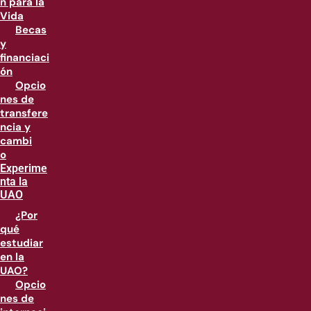
n para la
Vida
Becas
y
financiaci
ón
Opcio
nes de
transfere
ncia y
cambi
o
Experime
nta la
UAO
¿Por
qué
estudiar
en la
UAO?
Opcio
nes de