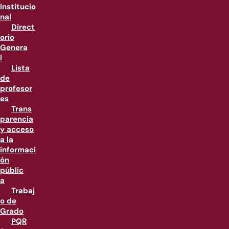
Institucio
nal
Direct
orio
Genera
l
Lista
de
profesor
es
Trans
parencia
y acceso
a la
informaci
ón
públic
a
Trabaj
o de
Grado
PQR