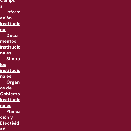
Campu
s
Inform
ación
institucio
nal
Docu
mentos
Institucio
nales
Símbo
los
institucio
nales
Órgan
os de
Gobierno
Institucio
nales
Planea
ción y
Efectivid
ad