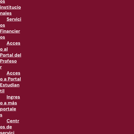
os
institucio
nales
Servici
os
Financier
os
Acces
o al
Portal del
Profeso
r
Acces
o a Portal
Estudian
til
Ingres
o a más
portale
s
Centr
os de
servici