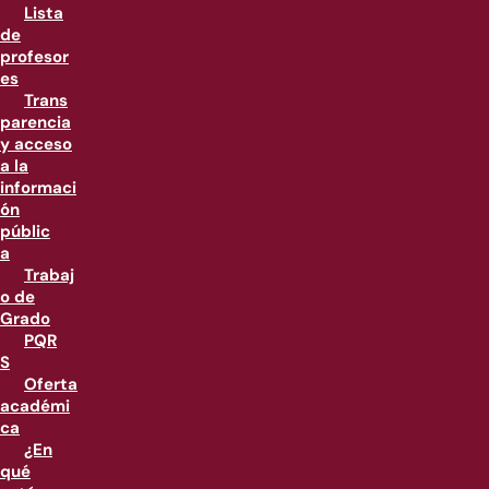
Lista
de
profesor
es
Trans
parencia
y acceso
a la
informaci
ón
públic
a
Trabaj
o de
Grado
PQR
S
Oferta
académi
ca
¿En
qué