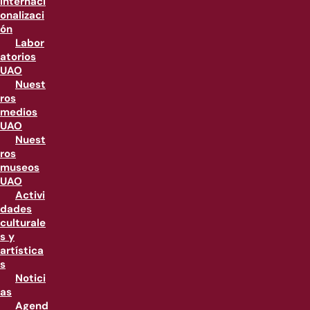
internaci
onalizaci
ón
Labor
atorios
UAO
Nuest
ros
medios
UAO
Nuest
ros
museos
UAO
Activi
dades
culturale
s y
artística
s
Notici
as
Agend