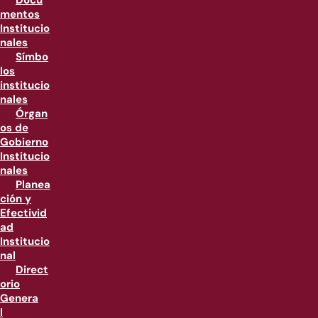
Docu
mentos
Institucio
nales
Símbo
los
institucio
nales
Órgan
os de
Gobierno
Institucio
nales
Planea
ción y
Efectivid
ad
Institucio
nal
Direct
orio
Genera
l