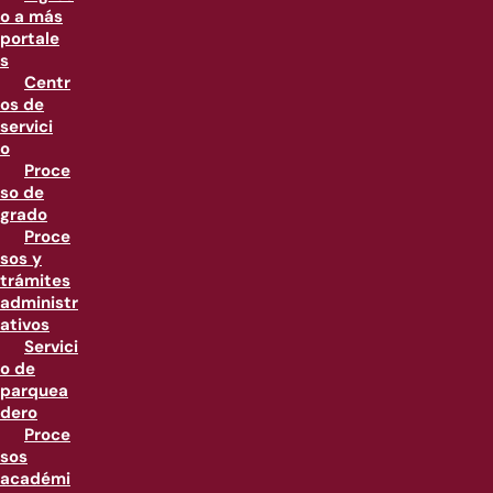
o a más
portale
s
Centr
os de
servici
o
Proce
so de
grado
Proce
sos y
trámites
administr
ativos
Servici
o de
parquea
dero
Proce
sos
académi