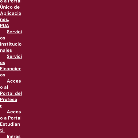
o a Portal
Único de
Aplicacio
nes,
PUA
Servici
os
institucio
nales
Servici
os
Financier
os
Acces
o al
Portal del
Profeso
r
Acces
o a Portal
Estudian
til
Ingres