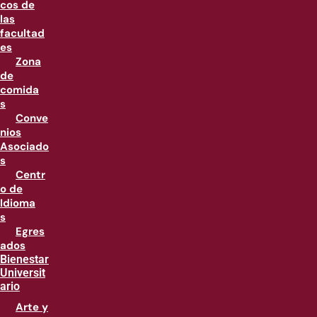
cos de
las
facultad
es
Zona
de
comida
s
Conve
nios
Asociado
s
Centr
o de
Idioma
s
Egres
ados
Bienestar
Universit
ario
Arte y