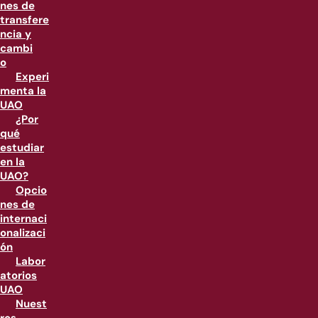
nes de
transfere
ncia y
cambi
o
Experi
menta la
UAO
¿Por
qué
estudiar
en la
UAO?
Opcio
nes de
internaci
onalizaci
ón
Labor
atorios
UAO
Nuest