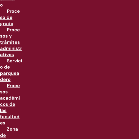
o
Proce
so de
grado
Proce
sos y
trámites
administr
ativos
Servici
o de
parquea
dero
Proce
sos
académi
cos de
las
facultad
es
Zona
de