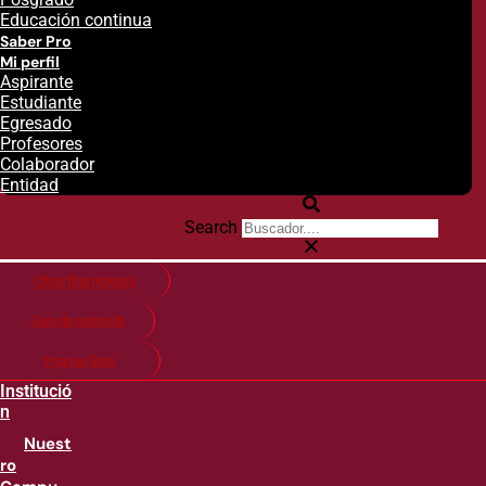
Educación continua
Saber Pro
Mi perfil
Aspirante
Estudiante
Egresado
Profesores
Colaborador
Entidad
Search
Citas financieras
Guía de matricula
Pago en línea
Institució
n
Nuest
ro