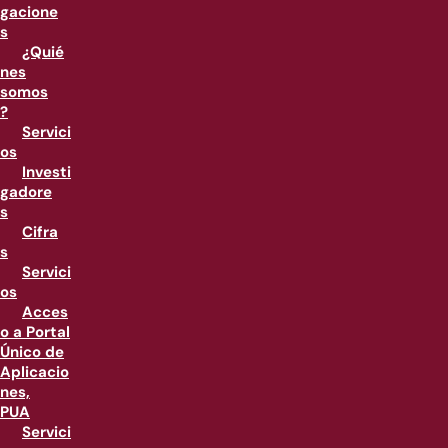
gacione
s
¿Quié
nes
somos
?
Servici
os
Investi
gadore
s
Cifra
s
Servici
os
Acces
o a Portal
Único de
Aplicacio
nes,
PUA
Servici