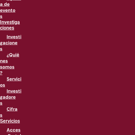
a de
evento
s
Investiga
ciones
Investi
gacione
s
¿Quié
nes
somos
?
Servici
os
Investi
gadore
s
Cifra
s
Servicios
Acces