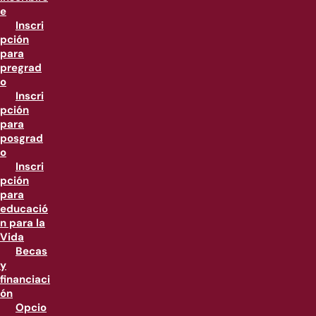
e
Inscri
pción
para
pregrad
o
Inscri
pción
para
posgrad
o
Inscri
pción
para
educació
n para la
Vida
Becas
y
financiaci
ón
Opcio