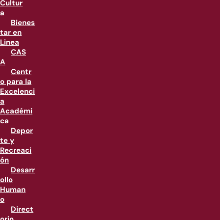
Cultur
a
Bienes
tar en
Linea
CAS
A
Centr
o para la
Excelenci
a
Académi
ca
Depor
te y
Recreaci
ón
Desarr
ollo
Human
o
Direct
orio