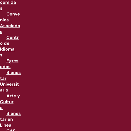
comida
s
Conve
nios
Asociado
s
Centr
o de
Idioma
s
Egres
ados
Bienes
tar
Universit
ario
Arte y
Cultur
a
Bienes
tar en
Linea