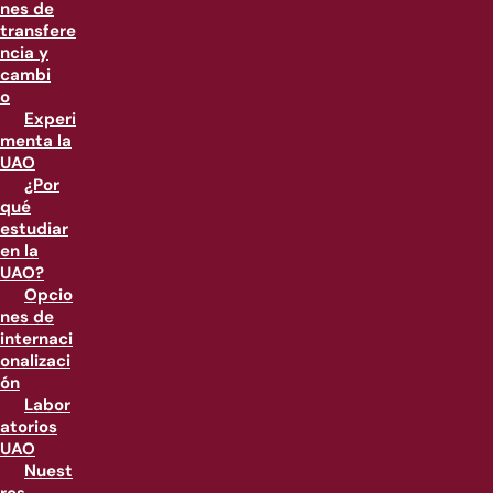
nes de
transfere
ncia y
cambi
o
Experi
menta la
UAO
¿Por
qué
estudiar
en la
UAO?
Opcio
nes de
internaci
onalizaci
ón
Labor
atorios
UAO
Nuest