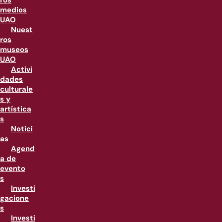
ros
medios
UAO
Nuest
ros
museos
UAO
Activi
dades
culturale
s y
artística
s
Notici
as
Agend
a de
evento
s
Investi
gacione
s
Investi