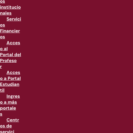
os
institucio
nales
Servici
os
Financier
os
Acces
o al
Portal del
Profeso
r
Acces
o a Portal
Estudian
til
Ingres
o a más
portale
s
Centr
os de
servici