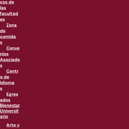
cos de
las
facultad
es
Zona
de
comida
s
Conve
nios
Asociado
s
Centr
o de
Idioma
s
Egres
ados
Bienestar
Universit
ario
Arte y