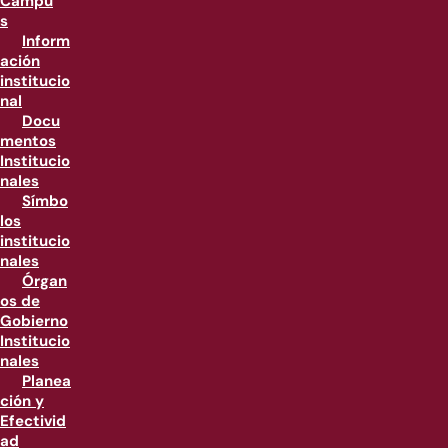
Campu
s
Inform
ación
institucio
nal
Docu
mentos
Institucio
nales
Símbo
los
institucio
nales
Órgan
os de
Gobierno
Institucio
nales
Planea
ción y
Efectivid
ad