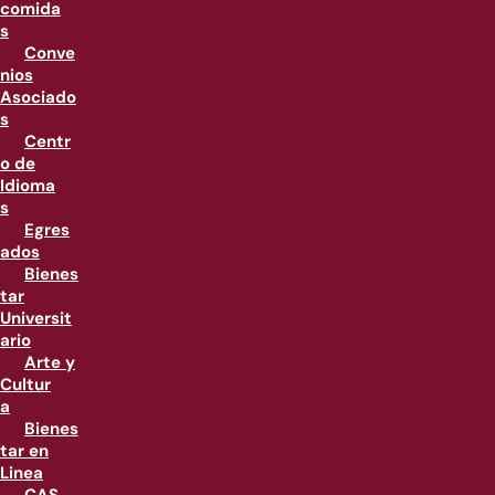
comida
s
Conve
nios
Asociado
s
Centr
o de
Idioma
s
Egres
ados
Bienes
tar
Universit
ario
Arte y
Cultur
a
Bienes
tar en
Linea