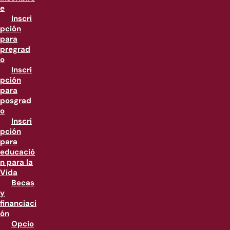
e
Inscri
pción
para
pregrad
o
Inscri
pción
para
posgrad
o
Inscri
pción
para
educació
n para la
Vida
Becas
y
financiaci
ón
Opcio