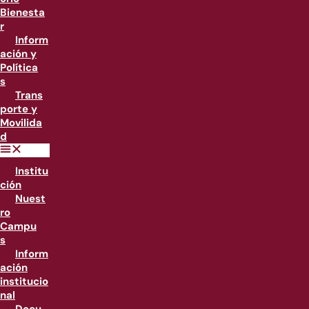
Bienesta
r
Inform
ación y
Política
s
Trans
porte y
Movilida
d
Institu
ción
Nuest
ro
Campu
s
Inform
ación
institucio
nal