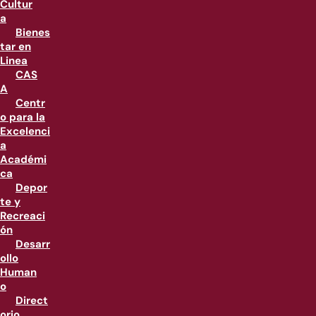
Cultur
a
Bienes
tar en
Linea
CAS
A
Centr
o para la
Excelenci
a
Académi
ca
Depor
te y
Recreaci
ón
Desarr
ollo
Human
o
Direct
orio