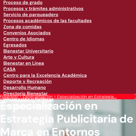
Proceso de grado
Procesos y trámites administrativos
Servicio de parqueadero
Procesos académicos de las facultades
Zona de comidas
Convenios Asociados
Centro de Idiomas
Egresados
Bienestar Universitario
Arte y Cultura
Bienestar en Linea
CASA
Centro para la Excelencia Académica
Deporte y Recreación
Desarrollo Humano
Directorio Bienestar
Posgrado
>
Especialización
>
Especialización en Estrategia...
Información y Políticas
Especialización en
Transporte y Movilidad
Estrategia Publicitaria de
Marca en Entornos