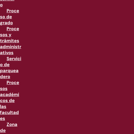
o
Proce
so de
grado
Proce
sos y
trámites
administr
ativos
Servici
o de
parquea
dero
Proce
sos
académi
cos de
las
facultad
es
Zona
de