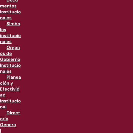
Docu
mentos
Institucio
nales
Símbo
los
institucio
nales
Órgan
os de
Gobierno
Institucio
nales
Planea
ción y
Efectivid
ad
Institucio
nal
Direct
orio
Genera
l