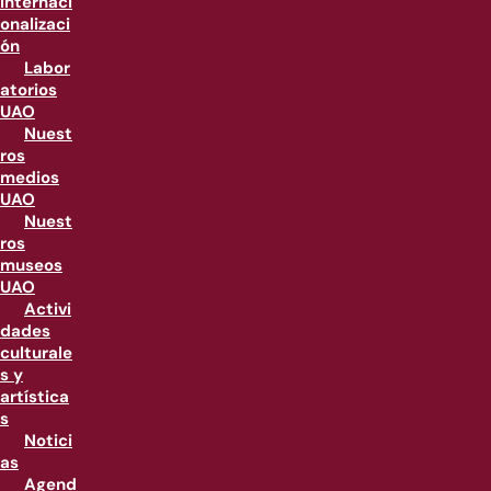
internaci
onalizaci
ón
Labor
atorios
UAO
Nuest
ros
medios
UAO
Nuest
ros
museos
UAO
Activi
dades
culturale
s y
artística
s
Notici
as
Agend