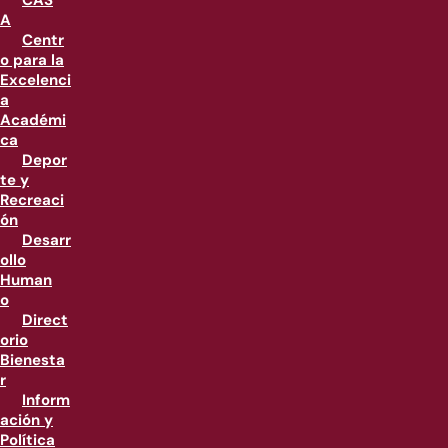
CAS
A
Centr
o para la
Excelenci
a
Académi
ca
Depor
te y
Recreaci
ón
Desarr
ollo
Human
o
Direct
orio
Bienesta
r
Inform
ación y
Política