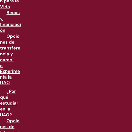
n para la
Vida
Becas
y
financiaci
ón
Opcio
nes de
transfere
ncia y
cambi
o
Experime
nta la
UAO
¿Por
qué
estudiar
en la
UAO?
Opcio
nes de