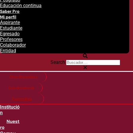
Educación continua
Saber Pro
Mi perfil
Aspirante
Estudiante
Egresado
Profesores
Colaborador
Entidad
Search
Citas financieras
Guía de matricula
Pago en línea
Institució
n
Nuest
ro