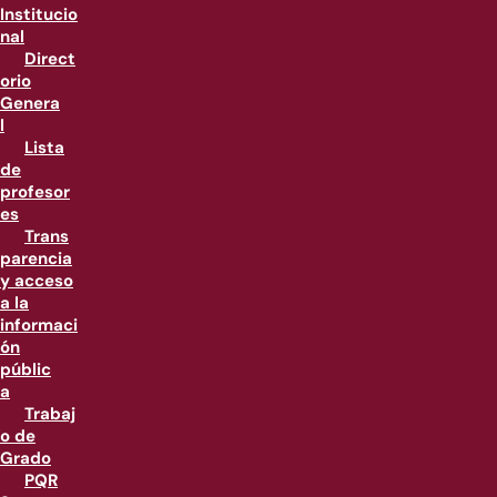
Institucio
nal
Direct
orio
Genera
l
Lista
de
profesor
es
Trans
parencia
y acceso
a la
informaci
ón
públic
a
Trabaj
o de
Grado
PQR