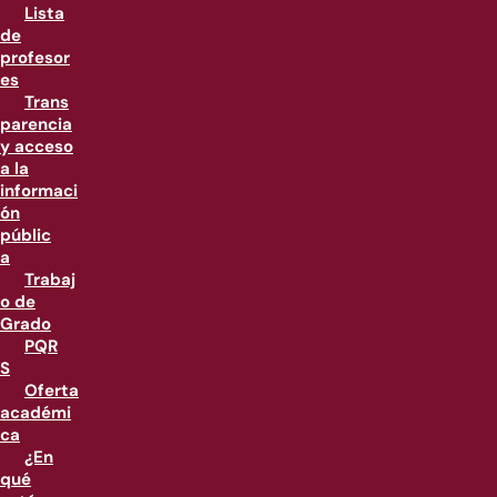
Lista
de
profesor
es
Trans
parencia
y acceso
a la
informaci
ón
públic
a
Trabaj
o de
Grado
PQR
S
Oferta
académi
ca
¿En
qué