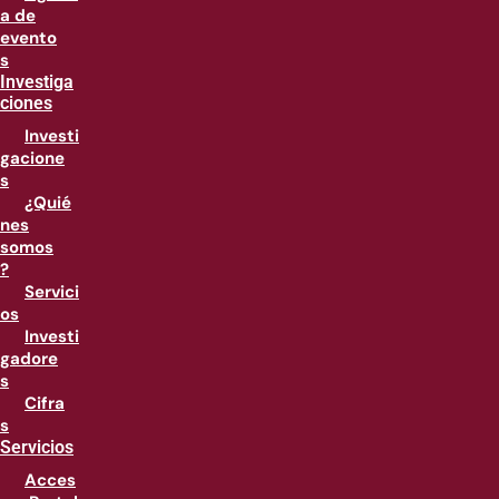
a de
evento
s
Investiga
ciones
Investi
gacione
s
¿Quié
nes
somos
?
Servici
os
Investi
gadore
s
Cifra
s
Servicios
Acces