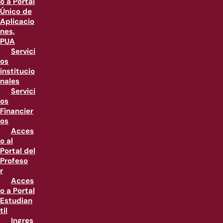
o a Portal
Único de
Aplicacio
nes,
PUA
Servici
os
institucio
nales
Servici
os
Financier
os
Acces
o al
Portal del
Profeso
r
Acces
o a Portal
Estudian
til
Ingres