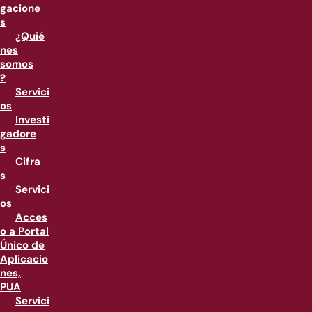
gacione
s
¿Quié
nes
somos
?
Servici
os
Investi
gadore
s
Cifra
s
Servici
os
Acces
o a Portal
Único de
Aplicacio
nes,
PUA
Servici