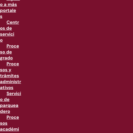
o a más
portale
s
Centr
os de
servici
o
Proce
so de
grado
Proce
sos y
trámites
administr
ativos
Servici
o de
parquea
dero
Proce
sos
académi