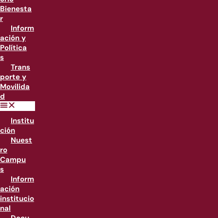
Bienesta
r
Inform
ación y
Política
s
Trans
porte y
Movilida
d
Institu
ción
Nuest
ro
Campu
s
Inform
ación
institucio
nal