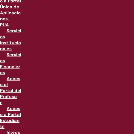
o a Portal
Único de
Aplicacio
nes,
PUA
Servici
os
institucio
nales
Servici
os
Financier
os
Acces
o al
Portal del
Profeso
r
Acces
o a Portal
Estudian
til
Ingres