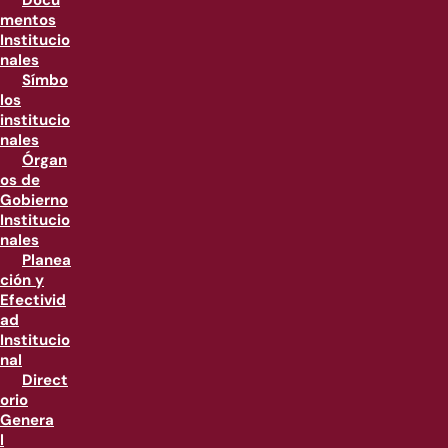
Docu
mentos
Institucio
nales
Símbo
los
institucio
nales
Órgan
os de
Gobierno
Institucio
nales
Planea
ción y
Efectivid
ad
Institucio
nal
Direct
orio
Genera
l