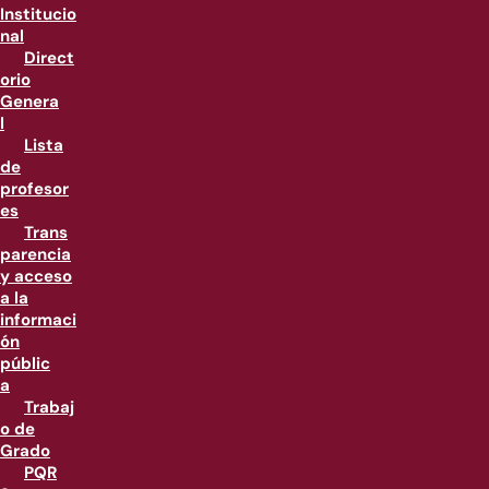
Institucio
nal
Direct
orio
Genera
l
Lista
de
profesor
es
Trans
parencia
y acceso
a la
informaci
ón
públic
a
Trabaj
o de
Grado
PQR