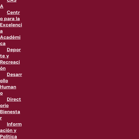
CAS
A
Centr
o para la
Excelenci
a
Académi
ca
Depor
te y
Recreaci
ón
Desarr
ollo
Human
o
Direct
orio
Bienesta
r
Inform
ación y
Política