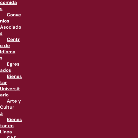
comida
s
Conve
nios
Asociado
s
Centr
o de
Idioma
s
Egres
ados
Bienes
tar
Universit
ario
Arte y
Cultur
a
Bienes
tar en
Linea