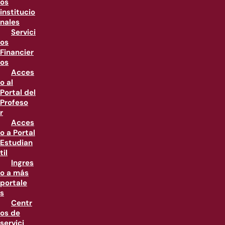
os
institucio
nales
Servici
os
Financier
os
Acces
o al
Portal del
Profeso
r
Acces
o a Portal
Estudian
til
Ingres
o a más
portale
s
Centr
os de
servici