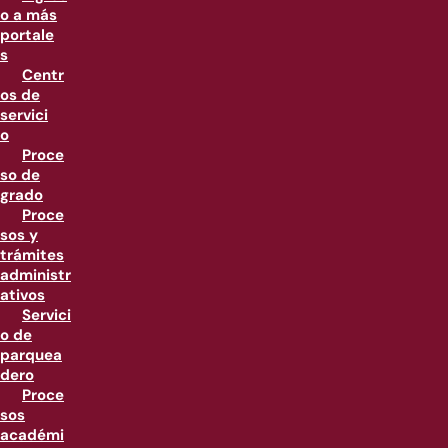
o a más
portale
s
Centr
os de
servici
o
Proce
so de
grado
Proce
sos y
trámites
administr
ativos
Servici
o de
parquea
dero
Proce
sos
académi