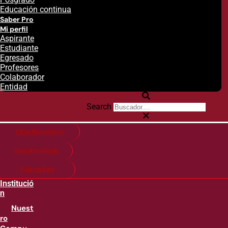
Educación continua
Saber Pro
Mi perfil
Aspirante
Estudiante
Egresado
Profesores
Colaborador
Entidad
Search
Citas financieras
Guía de matricula
Pago en línea
Institució
n
Nuest
ro