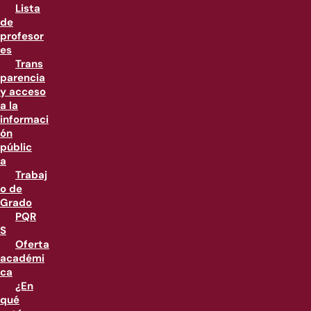
Lista
de
profesor
es
Trans
parencia
y acceso
a la
informaci
ón
públic
a
Trabaj
o de
Grado
PQR
S
Oferta
académi
ca
¿En
qué