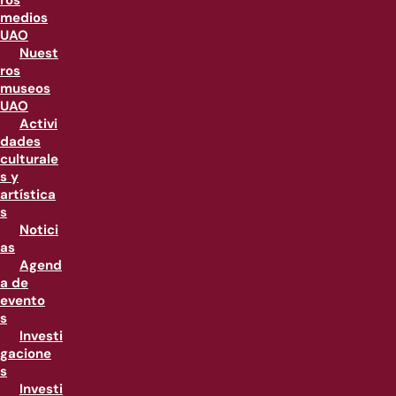
ros
medios
UAO
Nuest
ros
museos
UAO
Activi
dades
culturale
s y
artística
s
Notici
as
Agend
a de
evento
s
Investi
gacione
s
Investi