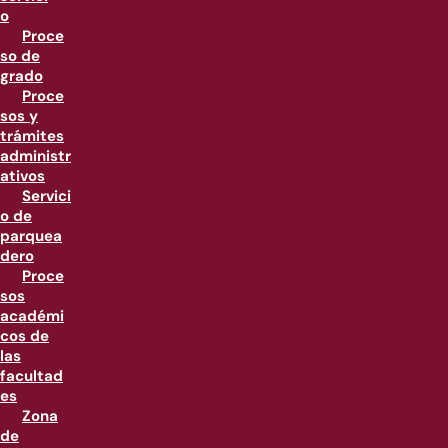
o
Proce
so de
grado
Proce
sos y
trámites
administr
ativos
Servici
o de
parquea
dero
Proce
sos
académi
cos de
las
facultad
es
Zona
de