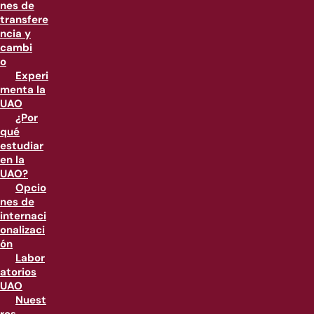
nes de
transfere
ncia y
cambi
o
Experi
menta la
UAO
¿Por
qué
estudiar
en la
UAO?
Opcio
nes de
internaci
onalizaci
ón
Labor
atorios
UAO
Nuest