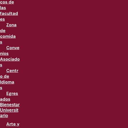
cos de
las
facultad
es
Zona
de
comida
s
Conve
nios
Asociado
s
Centr
o de
Idioma
s
Egres
ados
Bienestar
Universit
ario
Arte y