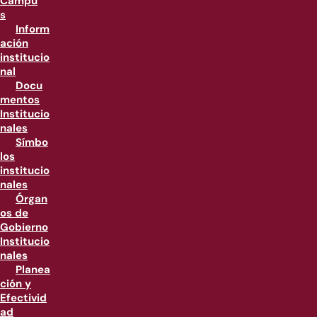
Campu
s
Inform
ación
institucio
nal
Docu
mentos
Institucio
nales
Símbo
los
institucio
nales
Órgan
os de
Gobierno
Institucio
nales
Planea
ción y
Efectivid
ad