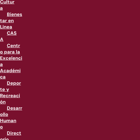
Cultur
a
Bienes
tar en
Linea
CAS
A
Centr
o para la
Excelenci
a
Académi
ca
Depor
te y
Recreaci
ón
Desarr
ollo
Human
o
Direct
orio