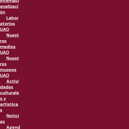
internaci
onalizaci
ón
Labor
atorios
UAO
Nuest
ros
medios
UAO
Nuest
ros
museos
UAO
Activi
dades
culturale
s y
artística
s
Notici
as
Agend