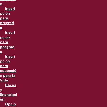
e
Inscri
pción
para
pregrad
o
Inscri
pción
para
posgrad
o
Inscri
pción
para
educació
n para la
Vida
Becas
y
financiaci
ón
Opcio