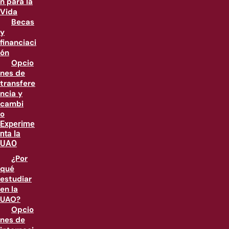
n para la
Vida
Becas
y
financiaci
ón
Opcio
nes de
transfere
ncia y
cambi
o
Experime
nta la
UAO
¿Por
qué
estudiar
en la
UAO?
Opcio
nes de