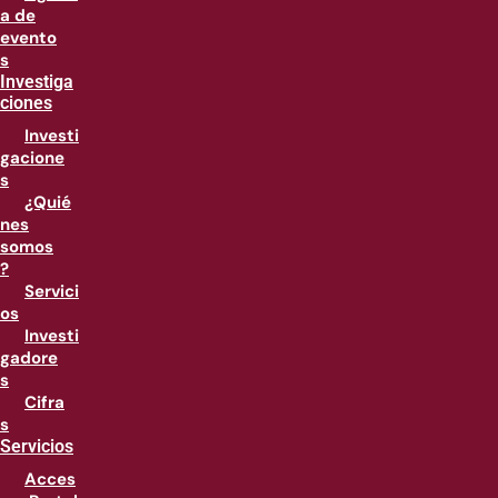
a de
evento
s
Investiga
ciones
Investi
gacione
s
¿Quié
nes
somos
?
Servici
os
Investi
gadore
s
Cifra
s
Servicios
Acces