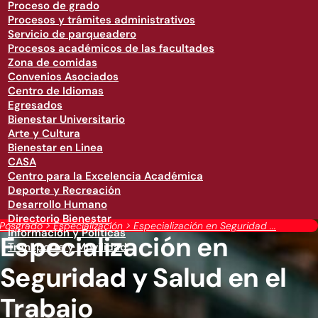
Proceso de grado
Procesos y trámites administrativos
Servicio de parqueadero
Procesos académicos de las facultades
Zona de comidas
Convenios Asociados
Centro de Idiomas
Egresados
Bienestar Universitario
Arte y Cultura
Bienestar en Linea
CASA
Centro para la Excelencia Académica
Deporte y Recreación
Desarrollo Humano
Directorio Bienestar
Posgrado
>
Especialización
>
Especialización en Seguridad ...
Información y Políticas
Especialización en
Transporte y Movilidad
Seguridad y Salud en el
Trabajo