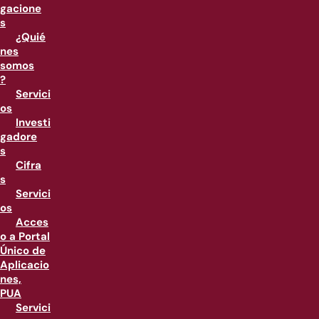
gacione
s
¿Quié
nes
somos
?
Servici
os
Investi
gadore
s
Cifra
s
Servici
os
Acces
o a Portal
Único de
Aplicacio
nes,
PUA
Servici