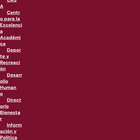
CAS
A
Centr
o para la
Excelenci
a
Académi
ca
Depor
te y
Recreaci
ón
Desarr
ollo
Human
o
Direct
orio
Bienesta
r
Inform
ación y
Política