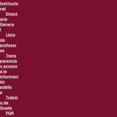
Institucio
nal
Direct
orio
Genera
l
Lista
de
profesor
es
Trans
parencia
y acceso
a la
informaci
ón
públic
a
Trabaj
o de
Grado
PQR