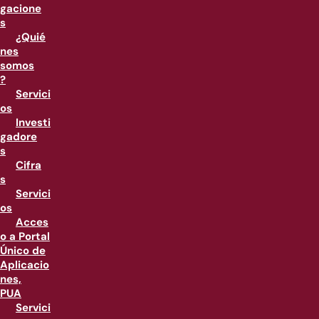
gacione
s
¿Quié
nes
somos
?
Servici
os
Investi
gadore
s
Cifra
s
Servici
os
Acces
o a Portal
Único de
Aplicacio
nes,
PUA
Servici