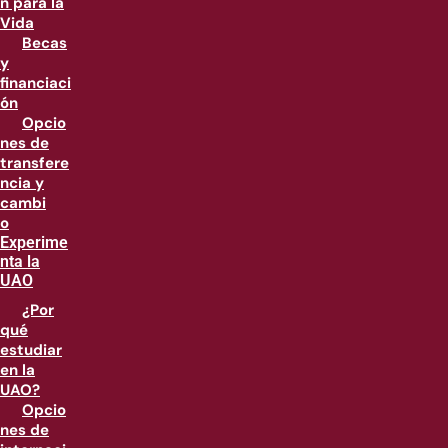
n para la
Vida
Becas
y
financiaci
ón
Opcio
nes de
transfere
ncia y
cambi
o
Experime
nta la
UAO
¿Por
qué
estudiar
en la
UAO?
Opcio
nes de