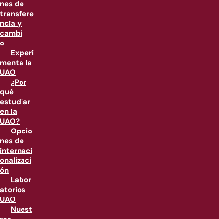
nes de
transfere
ncia y
cambi
o
Experi
menta la
UAO
¿Por
qué
estudiar
en la
UAO?
Opcio
nes de
internaci
onalizaci
ón
Labor
atorios
UAO
Nuest