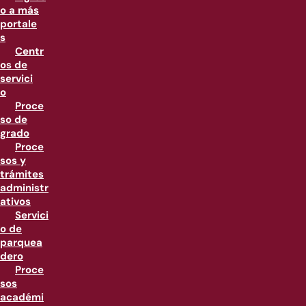
o a más
portale
s
Centr
os de
servici
o
Proce
so de
grado
Proce
sos y
trámites
administr
ativos
Servici
o de
parquea
dero
Proce
sos
académi