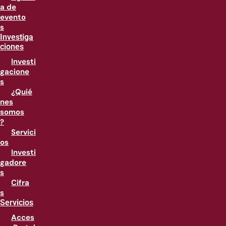
a de
evento
s
Investiga
ciones
Investi
gacione
s
¿Quié
nes
somos
?
Servici
os
Investi
gadore
s
Cifra
s
Servicios
Acces