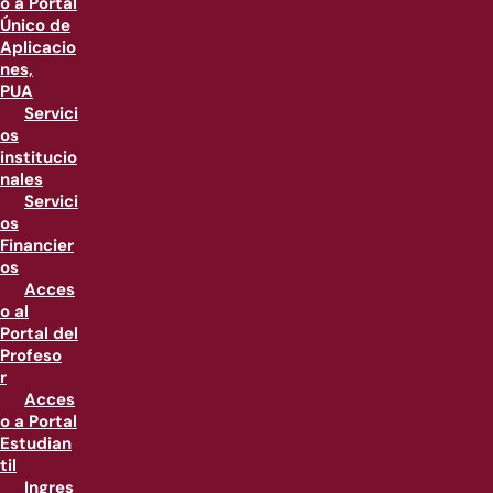
o a Portal
Único de
Aplicacio
nes,
PUA
Servici
os
institucio
nales
Servici
os
Financier
os
Acces
o al
Portal del
Profeso
r
Acces
o a Portal
Estudian
til
Ingres