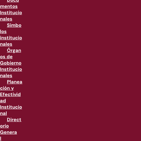
Docu
mentos
Institucio
nales
Símbo
los
institucio
nales
Órgan
os de
Gobierno
Institucio
nales
Planea
ción y
Efectivid
ad
Institucio
nal
Direct
orio
Genera
l