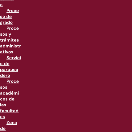
o
Proce
so de
grado
Proce
sos y
trámites
administr
ativos
Servici
o de
parquea
dero
Proce
sos
académi
cos de
las
facultad
es
Zona
de