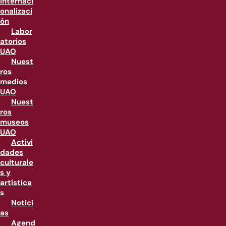
internaci
onalizaci
ón
Labor
atorios
UAO
Nuest
ros
medios
UAO
Nuest
ros
museos
UAO
Activi
dades
culturale
s y
artística
s
Notici
as
Agend