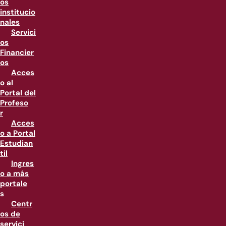
os
institucio
nales
Servici
os
Financier
os
Acces
o al
Portal del
Profeso
r
Acces
o a Portal
Estudian
til
Ingres
o a más
portale
s
Centr
os de
servici