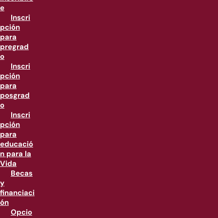
e
Inscri
pción
para
pregrad
o
Inscri
pción
para
posgrad
o
Inscri
pción
para
educació
n para la
Vida
Becas
y
financiaci
ón
Opcio