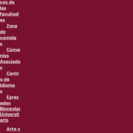
cos de
las
facultad
es
Zona
de
comida
s
Conve
nios
Asociado
s
Centr
o de
Idioma
s
Egres
ados
Bienestar
Universit
ario
Arte y