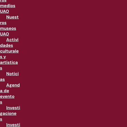
ros
medios
UAO
Nuest
ros
museos
UAO
Activi
dades
culturale
s y
artística
s
Notici
as
Agend
a de
evento
s
Investi
gacione
s
Investi