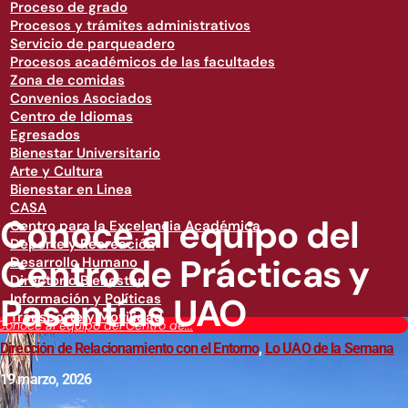
Proceso de grado
Procesos y trámites administrativos
Servicio de parqueadero
Procesos académicos de las facultades
Zona de comidas
Convenios Asociados
Centro de Idiomas
Egresados
Bienestar Universitario
Arte y Cultura
Bienestar en Linea
CASA
Conoce al equipo del
Centro para la Excelencia Académica
Deporte y Recreación
Centro de Prácticas y
Desarrollo Humano
Directorio Bienestar
Pasantías UAO
Información y Políticas
Transporte y Movilidad
Conoce al equipo del Centro de...
Dirección de Relacionamiento con el Entorno
,
Lo UAO de la Semana
19 marzo, 2026