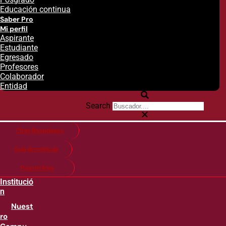
Educación continua
Saber Pro
Mi perfil
Aspirante
Estudiante
Egresado
Profesores
Colaborador
Entidad
Search
Citas financieras
Guía de matricula
Pago en línea
Institució
n
Nuest
ro