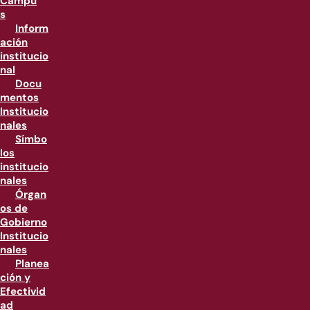
Campu
s
Inform
ación
institucio
nal
Docu
mentos
Institucio
nales
Símbo
los
institucio
nales
Órgan
os de
Gobierno
Institucio
nales
Planea
ción y
Efectivid
ad