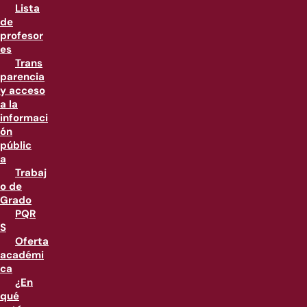
Lista
de
profesor
es
Trans
parencia
y acceso
a la
informaci
ón
públic
a
Trabaj
o de
Grado
PQR
S
Oferta
académi
ca
¿En
qué