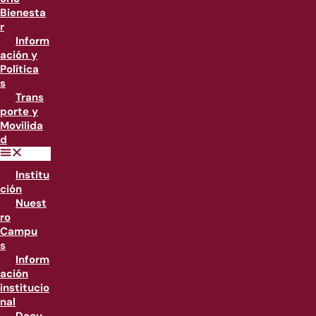
Bienesta
r
Inform
ación y
Política
s
Trans
porte y
Movilida
d
Institu
ción
Nuest
ro
Campu
s
Inform
ación
institucio
nal