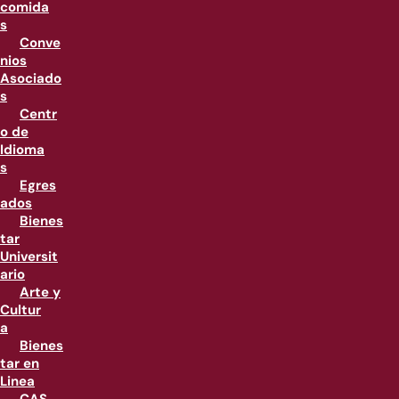
comida
s
Conve
nios
Asociado
s
Centr
o de
Idioma
s
Egres
ados
Bienes
tar
Universit
ario
Arte y
Cultur
a
Bienes
tar en
Linea