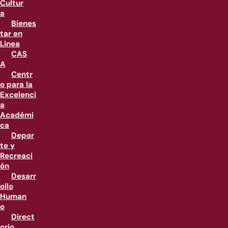
Cultur
a
Bienes
tar en
Linea
CAS
A
Centr
o para la
Excelenci
a
Académi
ca
Depor
te y
Recreaci
ón
Desarr
ollo
Human
o
Direct
orio