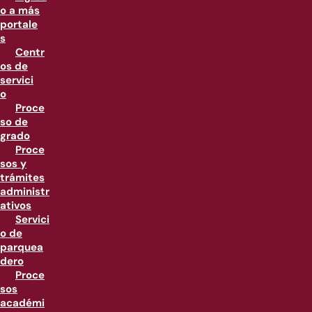
o a más
portale
s
Centr
os de
servici
o
Proce
so de
grado
Proce
sos y
trámites
administr
ativos
Servici
o de
parquea
dero
Proce
sos
académi