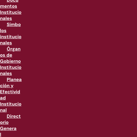
Docu
mentos
Institucio
nales
Símbo
los
institucio
nales
Órgan
os de
Gobierno
Institucio
nales
Planea
ción y
Efectivid
ad
Institucio
nal
Direct
orio
Genera
l