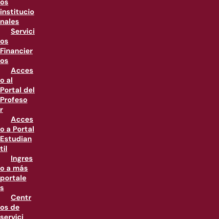
os
institucio
nales
Servici
os
Financier
os
Acces
o al
Portal del
Profeso
r
Acces
o a Portal
Estudian
til
Ingres
o a más
portale
s
Centr
os de
servici