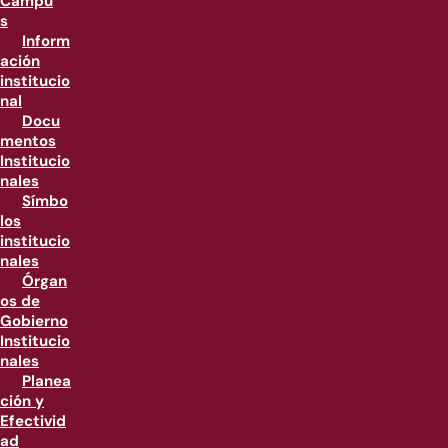
Campu
s
Inform
ación
institucio
nal
Docu
mentos
Institucio
nales
Símbo
los
institucio
nales
Órgan
os de
Gobierno
Institucio
nales
Planea
ción y
Efectivid
ad