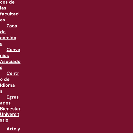
cos de
las
facultad
es
Zona
de
comida
s
Conve
nios
Asociado
s
Centr
o de
Idioma
s
Egres
ados
Bienestar
Universit
ario
Arte y