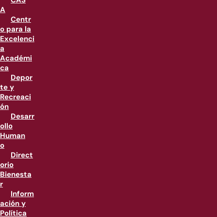
CAS
A
Centr
o para la
Excelenci
a
Académi
ca
Depor
te y
Recreaci
ón
Desarr
ollo
Human
o
Direct
orio
Bienesta
r
Inform
ación y
Política