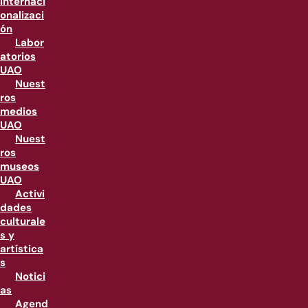
internaci
onalizaci
ón
Labor
atorios
UAO
Nuest
ros
medios
UAO
Nuest
ros
museos
UAO
Activi
dades
culturale
s y
artística
s
Notici
as
Agend