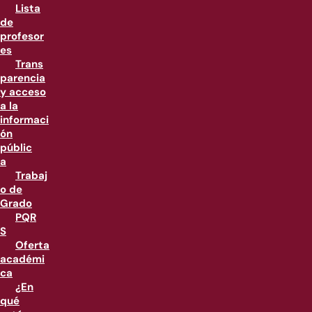
Lista
de
profesor
es
Trans
parencia
y acceso
a la
informaci
ón
públic
a
Trabaj
o de
Grado
PQR
S
Oferta
académi
ca
¿En
qué