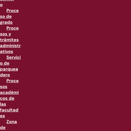
o
Proce
so de
grado
Proce
sos y
trámites
administr
ativos
Servici
o de
parquea
dero
Proce
sos
académi
cos de
las
facultad
es
Zona
de