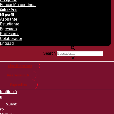
Educación continua
Saber Pro
Mi perfil
Aspirante
Estudiante
Egresado
Profesores
Colaborador
Entidad
Search
Citas financieras
Guía de matricula
Pago en línea
Institució
n
Nuest
ro