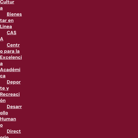
Cultur
a
Bienes
tar en
Linea
CAS
A
Centr
o para la
Excelenci
a
Académi
ca
Depor
te y
Recreaci
ón
Desarr
ollo
Human
o
Direct
orio