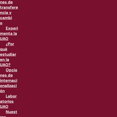
nes de
transfere
ncia y
cambi
o
Experi
menta la
UAO
¿Por
qué
estudiar
en la
UAO?
Opcio
nes de
internaci
onalizaci
ón
Labor
atorios
UAO
Nuest