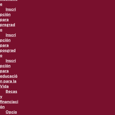
e
Inscri
pción
para
pregrad
o
Inscri
pción
para
posgrad
o
Inscri
pción
para
educació
n para la
Vida
Becas
y
financiaci
ón
Opcio