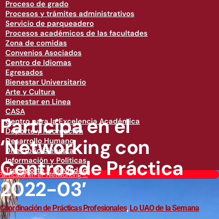
Proceso de grado
Procesos y trámites administrativos
Servicio de parqueadero
Procesos académicos de las facultades
Zona de comidas
Convenios Asociados
Centro de Idiomas
Egresados
Bienestar Universitario
Arte y Cultura
Bienestar en Linea
CASA
Participa en el
Centro para la Excelencia Académica
Deporte y Recreación
‘Networking con
Desarrollo Humano
Directorio Bienestar
Centros de Práctica
Información y Políticas
Transporte y Movilidad
Participa en el ‘Networking ...
2022-03′
Coordinación de Prácticas Profesionales
,
Lo UAO de la Semana