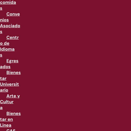
comida
s
Conve
nios
Asociado
s
Centr
o de
Idioma
s
Egres
ados
Bienes
tar
Universit
ario
Arte y
Cultur
a
Bienes
tar en
Linea