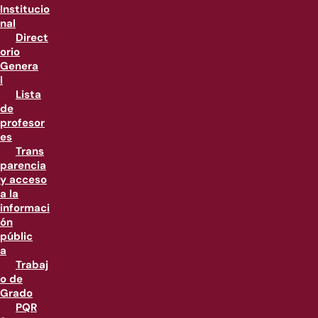
Institucio
nal
Direct
orio
Genera
l
Lista
de
profesor
es
Trans
parencia
y acceso
a la
informaci
ón
públic
a
Trabaj
o de
Grado
PQR