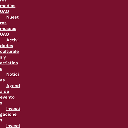
ros
medios
UAO
Nuest
ros
museos
UAO
Activi
dades
culturale
s y
artística
s
Notici
as
Agend
a de
evento
s
Investi
gacione
s
Investi