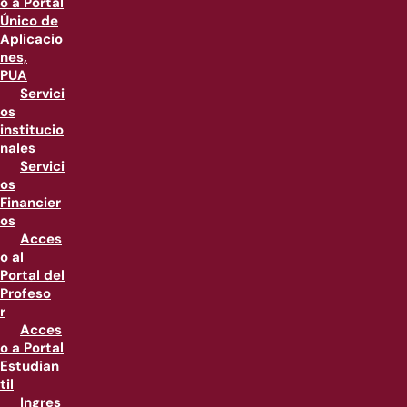
o a Portal
Único de
Aplicacio
nes,
PUA
Servici
os
institucio
nales
Servici
os
Financier
os
Acces
o al
Portal del
Profeso
r
Acces
o a Portal
Estudian
til
Ingres