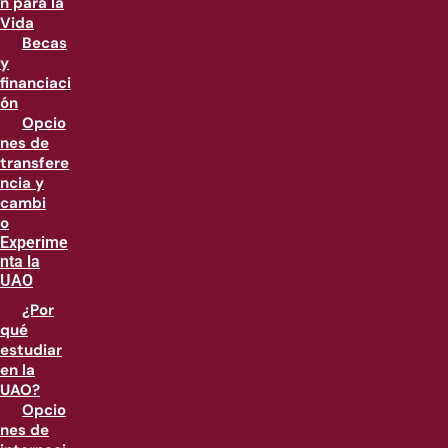
n para la
Vida
Becas
y
financiaci
ón
Opcio
nes de
transfere
ncia y
cambi
o
Experime
nta la
UAO
¿Por
qué
estudiar
en la
UAO?
Opcio
nes de