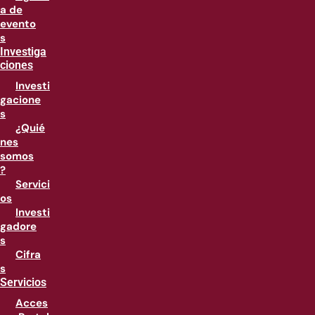
a de
evento
s
Investiga
ciones
Investi
gacione
s
¿Quié
nes
somos
?
Servici
os
Investi
gadore
s
Cifra
s
Servicios
Acces