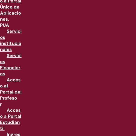
o a Portal
Único de
Aplicacio
nes,
PUA
Servici
os
institucio
nales
Servici
os
Financier
os
Acces
o al
Portal del
Profeso
r
Acces
o a Portal
Estudian
til
Ingres