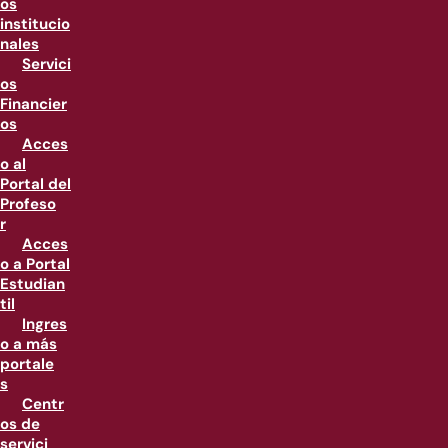
os
institucio
nales
Servici
os
Financier
os
Acces
o al
Portal del
Profeso
r
Acces
o a Portal
Estudian
til
Ingres
o a más
portale
s
Centr
os de
servici