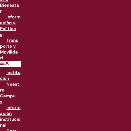
Bienesta
r
Inform
ación y
Política
s
Trans
porte y
Movilida
d
Institu
ción
Nuest
ro
Campu
s
Inform
ación
institucio
nal