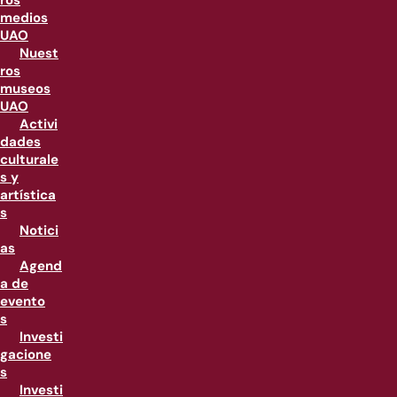
ros
medios
UAO
Nuest
ros
museos
UAO
Activi
dades
culturale
s y
artística
s
Notici
as
Agend
a de
evento
s
Investi
gacione
s
Investi