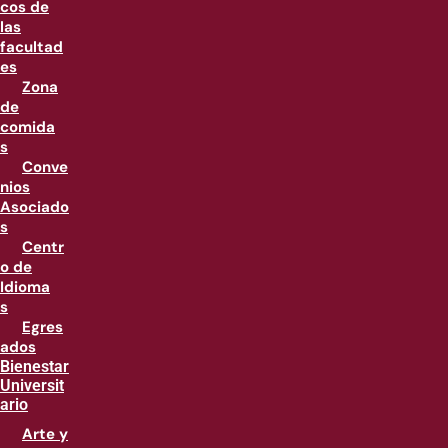
cos de
las
facultad
es
Zona
de
comida
s
Conve
nios
Asociado
s
Centr
o de
Idioma
s
Egres
ados
Bienestar
Universit
ario
Arte y