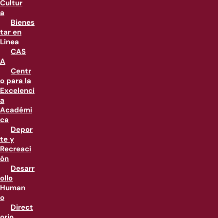
Cultur
a
Bienes
tar en
Linea
CAS
A
Centr
o para la
Excelenci
a
Académi
ca
Depor
te y
Recreaci
ón
Desarr
ollo
Human
o
Direct
orio