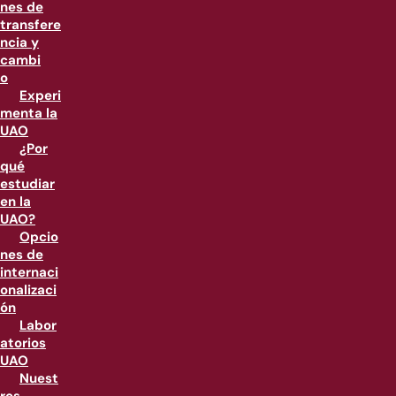
nes de
transfere
ncia y
cambi
o
Experi
menta la
UAO
¿Por
qué
estudiar
en la
UAO?
Opcio
nes de
internaci
onalizaci
ón
Labor
atorios
UAO
Nuest