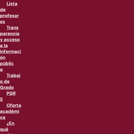
Lista
de
profesor
es
Trans
parencia
y acceso
a la
informaci
ón
públic
a
Trabaj
o de
Grado
PQR
S
Oferta
académi
ca
¿En
qué