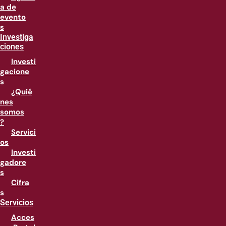
a de
evento
s
Investiga
ciones
Investi
gacione
s
¿Quié
nes
somos
?
Servici
os
Investi
gadore
s
Cifra
s
Servicios
Acces