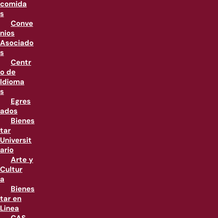
comida
s
Conve
nios
Asociado
s
Centr
o de
Idioma
s
Egres
ados
Bienes
tar
Universit
ario
Arte y
Cultur
a
Bienes
tar en
Linea