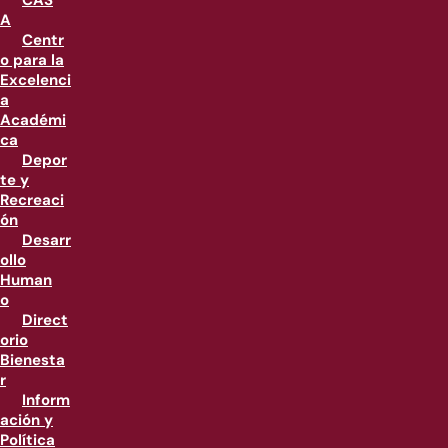
CAS
A
Centr
o para la
Excelenci
a
Académi
ca
Depor
te y
Recreaci
ón
Desarr
ollo
Human
o
Direct
orio
Bienesta
r
Inform
ación y
Política