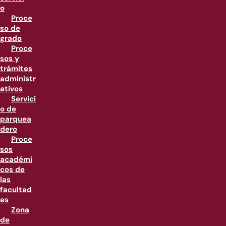
o
Proce
so de
grado
Proce
sos y
trámites
administr
ativos
Servici
o de
parquea
dero
Proce
sos
académi
cos de
las
facultad
es
Zona
de