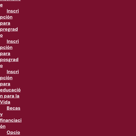
e
Inscri
pción
para
pregrad
o
Inscri
pción
para
posgrad
o
Inscri
pción
para
educació
n para la
Vida
Becas
y
financiaci
ón
Opcio