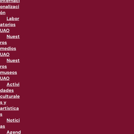
internaci
onalizaci
ón
Labor
atorios
UAO
Nuest
ros
medios
UAO
Nuest
ros
museos
UAO
Activi
dades
culturale
s y
artística
s
Notici
as
Agend