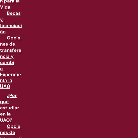
n para la
Vida
Becas
y
financiaci
ón
Opcio
nes de
transfere
ncia y
cambi
o
Experime
nta la
UAO
¿Por
qué
estudiar
en la
UAO?
Opcio
nes de