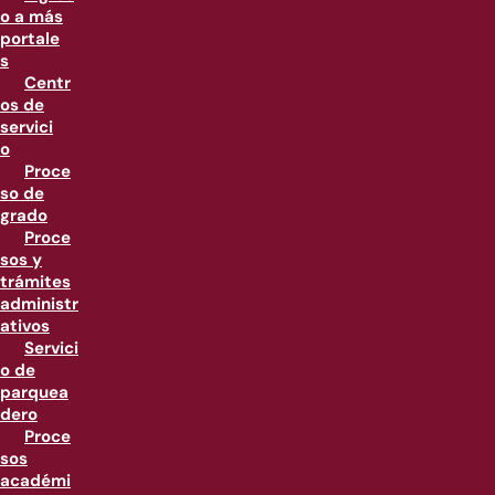
o a más
portale
s
Centr
os de
servici
o
Proce
so de
grado
Proce
sos y
trámites
administr
ativos
Servici
o de
parquea
dero
Proce
sos
académi