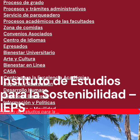
Proceso de grado
Procesos y trámites administrativos
Servicio de parqueadero
Procesos académicos de las facultades
Zona de comidas
Convenios Asociados
Centro de Idiomas
Egresados
Bienestar Universitario
Arte y Cultura
Bienestar en Linea
CASA
Instituto de Estudios
Centro para la Excelencia Académica
Deporte y Recreación
para la Sostenibilidad –
Desarrollo Humano
Directorio Bienestar
IEPS
Información y Políticas
Transporte y Movilidad
Instituto de Estudios para la ...