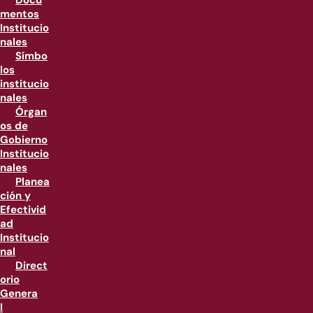
Docu
mentos
Institucio
nales
Símbo
los
institucio
nales
Órgan
os de
Gobierno
Institucio
nales
Planea
ción y
Efectivid
ad
Institucio
nal
Direct
orio
Genera
l