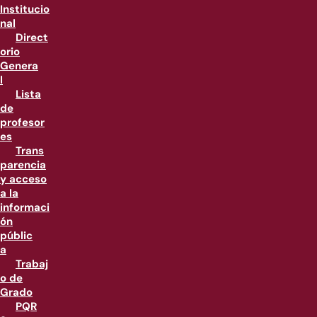
Institucio
nal
Direct
orio
Genera
l
Lista
de
profesor
es
Trans
parencia
y acceso
a la
informaci
ón
públic
a
Trabaj
o de
Grado
PQR