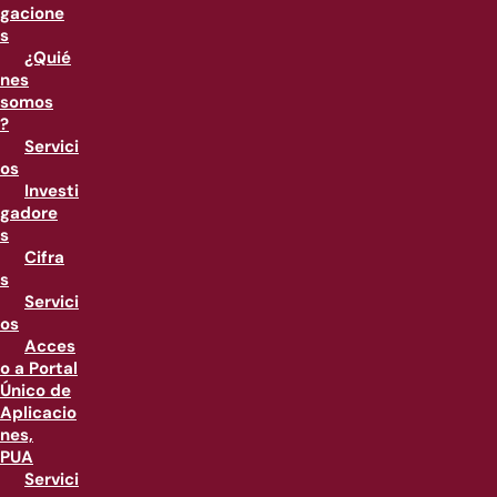
gacione
s
¿Quié
nes
somos
?
Servici
os
Investi
gadore
s
Cifra
s
Servici
os
Acces
o a Portal
Único de
Aplicacio
nes,
PUA
Servici