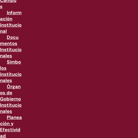
Campu
s
Inform
ación
institucio
nal
Docu
mentos
Institucio
nales
Símbo
los
institucio
nales
Órgan
os de
Gobierno
Institucio
nales
Planea
ción y
Efectivid
ad