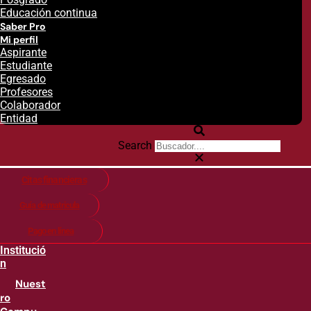
Educación continua
Saber Pro
Mi perfil
Aspirante
Estudiante
Egresado
Profesores
Colaborador
Entidad
Search
Citas financieras
Guía de matricula
Pago en línea
Institució
n
Nuest
ro