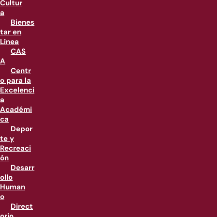
Cultur
a
Bienes
tar en
Linea
CAS
A
Centr
o para la
Excelenci
a
Académi
ca
Depor
te y
Recreaci
ón
Desarr
ollo
Human
o
Direct
orio