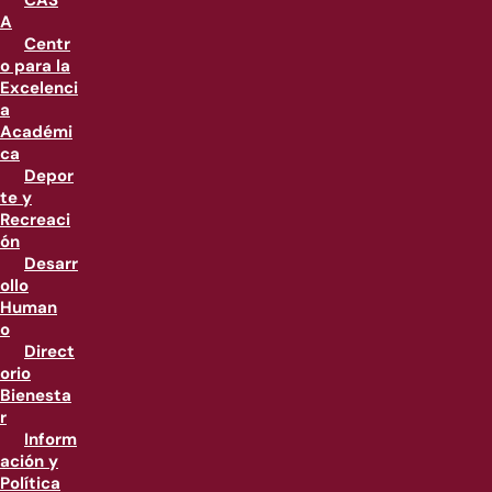
CAS
A
Centr
o para la
Excelenci
a
Académi
ca
Depor
te y
Recreaci
ón
Desarr
ollo
Human
o
Direct
orio
Bienesta
r
Inform
ación y
Política