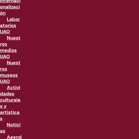
internaci
onalizaci
ón
Labor
atorios
UAO
Nuest
ros
medios
UAO
Nuest
ros
museos
UAO
Activi
dades
culturale
s y
artística
s
Notici
as
Agend