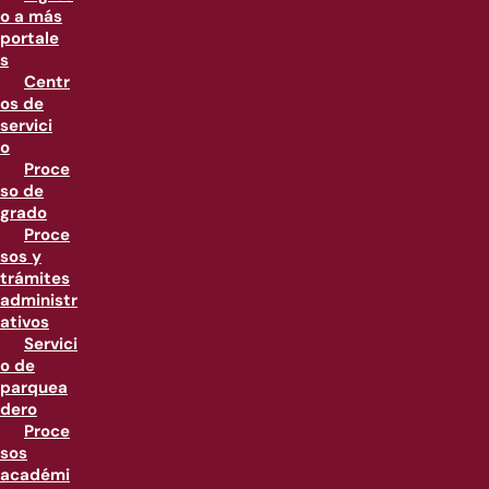
o a más
portale
s
Centr
os de
servici
o
Proce
so de
grado
Proce
sos y
trámites
administr
ativos
Servici
o de
parquea
dero
Proce
sos
académi