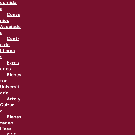
comida
s
Conve
nios
Asociado
s
Centr
o de
Idioma
s
Egres
ados
Bienes
tar
Universit
ario
Arte y
Cultur
a
Bienes
tar en
Linea