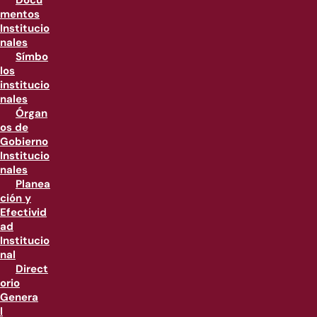
Docu
mentos
Institucio
nales
Símbo
los
institucio
nales
Órgan
os de
Gobierno
Institucio
nales
Planea
ción y
Efectivid
ad
Institucio
nal
Direct
orio
Genera
l