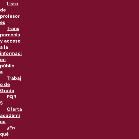
Lista
de
profesor
es
Trans
parencia
y acceso
a la
informaci
ón
públic
a
Trabaj
o de
Grado
PQR
S
Oferta
académi
ca
¿En
qué