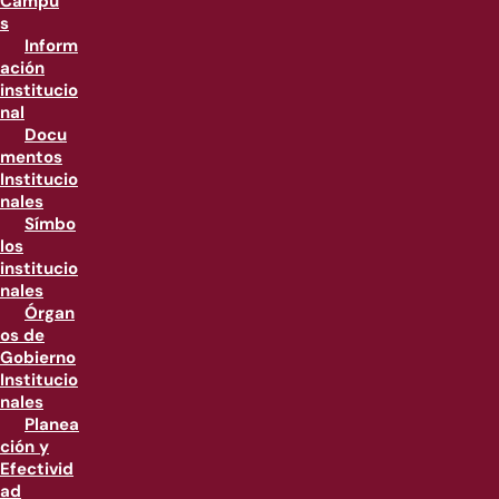
Campu
s
Inform
ación
institucio
nal
Docu
mentos
Institucio
nales
Símbo
los
institucio
nales
Órgan
os de
Gobierno
Institucio
nales
Planea
ción y
Efectivid
ad