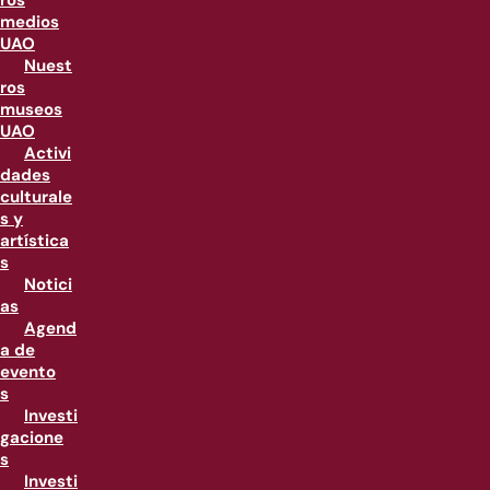
ros
medios
UAO
Nuest
ros
museos
UAO
Activi
dades
culturale
s y
artística
s
Notici
as
Agend
a de
evento
s
Investi
gacione
s
Investi