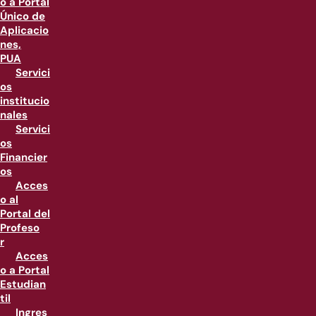
o a Portal
Único de
Aplicacio
nes,
PUA
Servici
os
institucio
nales
Servici
os
Financier
os
Acces
o al
Portal del
Profeso
r
Acces
o a Portal
Estudian
til
Ingres