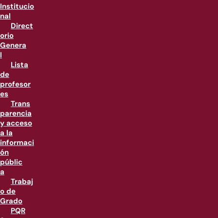
Institucio
nal
Direct
orio
Genera
l
Lista
de
profesor
es
Trans
parencia
y acceso
a la
informaci
ón
públic
a
Trabaj
o de
Grado
PQR