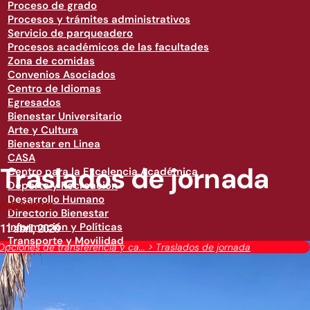
Proceso de grado
Procesos y trámites administrativos
Servicio de parqueadero
Procesos académicos de las facultades
Zona de comidas
Convenios Asociados
Centro de Idiomas
Egresados
Bienestar Universitario
Arte y Cultura
Bienestar en Linea
CASA
Traslados de jornada
Centro para la Excelencia Académica
Deporte y Recreación
Desarrollo Humano
Admisiones
Directorio Bienestar
Información y Políticas
11 abril, 2020
Transporte y Movilidad
Opciones de transferencia y ca...
>
Traslados de jornada