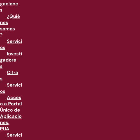
gacione
s
¿Quié
nes
somos
?
Servici
os
Investi
gadore
s
Cifra
s
Servici
os
Acces
o a Portal
Único de
Aplicacio
nes,
PUA
Servici