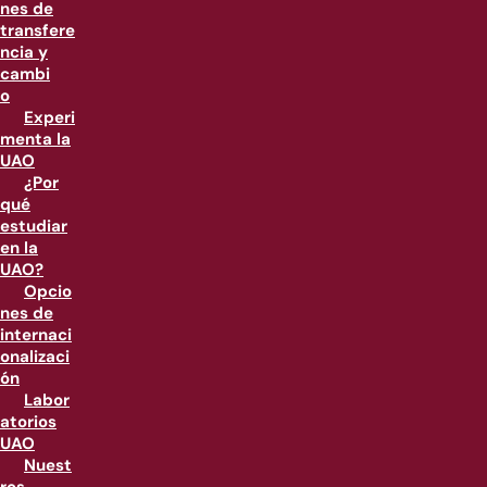
nes de
transfere
ncia y
cambi
o
Experi
menta la
UAO
¿Por
qué
estudiar
en la
UAO?
Opcio
nes de
internaci
onalizaci
ón
Labor
atorios
UAO
Nuest