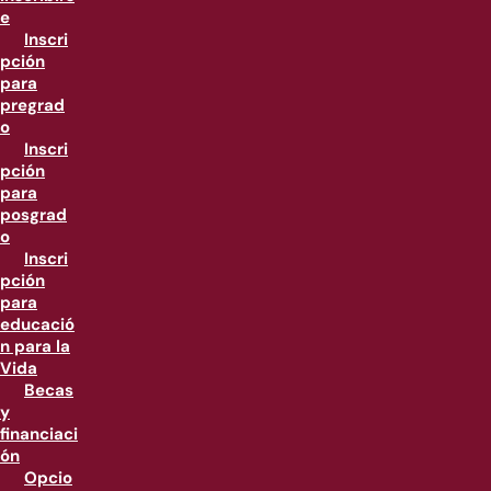
e
Inscri
pción
para
pregrad
o
Inscri
pción
para
posgrad
o
Inscri
pción
para
educació
n para la
Vida
Becas
y
financiaci
ón
Opcio