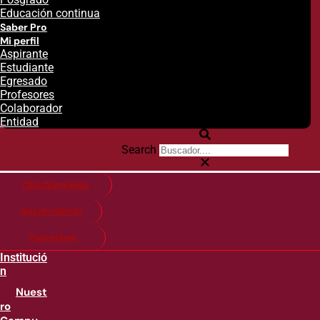
Educación continua
Saber Pro
Mi perfil
Aspirante
Estudiante
Egresado
Profesores
Colaborador
Entidad
Search
Citas financieras
Guía de matricula
Pago en línea
Institució
n
Nuest
ro