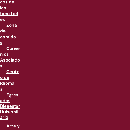
cos de
las
facultad
es
Zona
de
comida
s
Conve
nios
Asociado
s
Centr
o de
Idioma
s
Egres
ados
Bienestar
Universit
ario
Arte y