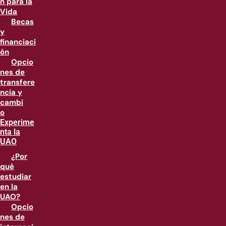
n para la
Vida
Becas
y
financiaci
ón
Opcio
nes de
transfere
ncia y
cambi
o
Experime
nta la
UAO
¿Por
qué
estudiar
en la
UAO?
Opcio
nes de