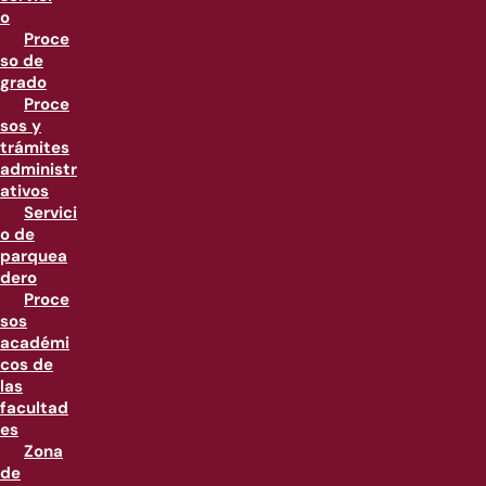
o
Proce
so de
grado
Proce
sos y
trámites
administr
ativos
Servici
o de
parquea
dero
Proce
sos
académi
cos de
las
facultad
es
Zona
de