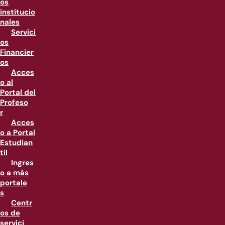
os
institucio
nales
Servici
os
Financier
os
Acces
o al
Portal del
Profeso
r
Acces
o a Portal
Estudian
til
Ingres
o a más
portale
s
Centr
os de
servici