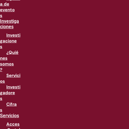
a de
evento
s
Investiga
ciones
Investi
gacione
s
¿Quié
nes
somos
?
Servici
os
Investi
gadore
s
Cifra
s
Servicios
Acces