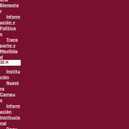
Bienesta
r
Inform
ación y
Política
s
Trans
porte y
Movilida
d
Institu
ción
Nuest
ro
Campu
s
Inform
ación
institucio
nal